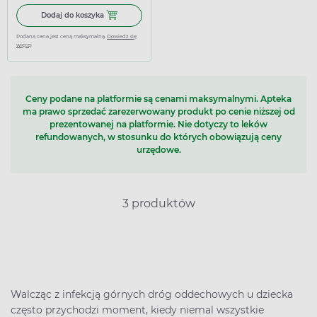
Dodaj do koszyka Aromactiv+, plastry aromatyczne, 5 sztu
Dodaj do koszyka
Podana cena jest ceną maksymalną.
Dowiedz się
więcej
Ceny podane na platformie są cenami maksymalnymi. Apteka
ma prawo sprzedać zarezerwowany produkt po cenie niższej od
prezentowanej na platformie. Nie dotyczy to leków
refundowanych, w stosunku do których obowiązują ceny
urzędowe.
3 produktów
Walcząc z infekcją górnych dróg oddechowych u dziecka
często przychodzi moment, kiedy niemal wszystkie