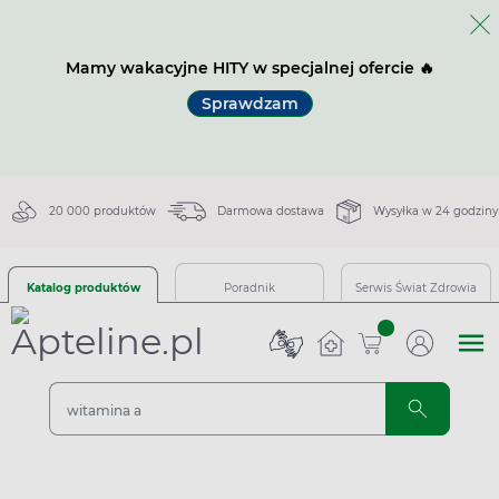
Mamy wakacyjne HITY w specjalnej ofercie 🔥
Sprawdzam
20 000 produktów
Darmowa dostawa
Wysyłka w 24 godziny
Katalog produktów
Poradnik
Serwis Świat Zdrowia
sztuk