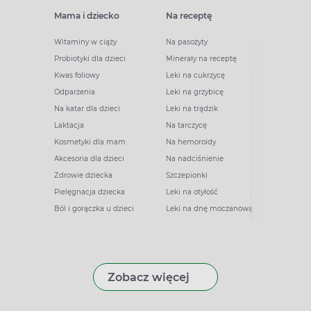
Mama i dziecko
Na receptę
Witaminy w ciąży
Na pasożyty
Probiotyki dla dzieci
Minerały na receptę
Kwas foliowy
Leki na cukrzycę
Odparzenia
Leki na grzybicę
Na katar dla dzieci
Leki na trądzik
Laktacja
Na tarczycę
Kosmetyki dla mam
Na hemoroidy
Akcesoria dla dzieci
Na nadciśnienie
Zdrowie dziecka
Szczepionki
Pielęgnacja dziecka
Leki na otyłość
Ból i gorączka u dzieci
Leki na dnę moczanową
Zobacz więcej