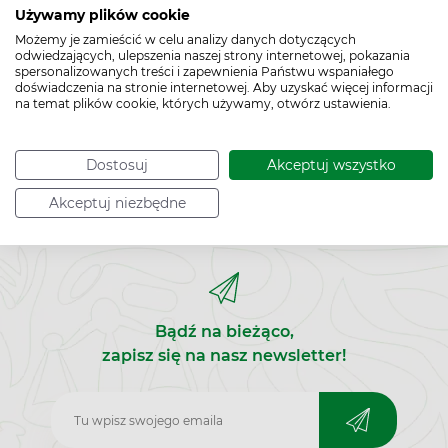
zaczynają emitować olejki eteryczne. Mają one działanie
Używamy plików cookie
odświeżające, udrażniające, rozrzedzające i ułatwiające
Możemy je zamieścić w celu analizy danych dotyczących
oddychanie. Są alternatywą dla inhalacji parowej albo
odwiedzających, ulepszenia naszej strony internetowej, pokazania
aplikowania olejków bezpośrednio na skórę, co jest
spersonalizowanych treści i zapewnienia Państwu wspaniałego
doświadczenia na stronie internetowej. Aby uzyskać więcej informacji
zabronione u najmłodszych dzieci. W przeciwieństwie do
na temat plików cookie, których używamy, otwórz ustawienia.
żeli dla dzieci, plasterki na brudzą piżamy i dziecięcej
pościeli.
Dostosuj
Akceptuj wszystko
Akceptuj niezbędne
Bądź na bieżąco,
zapisz się na nasz newsletter!
Zapisz