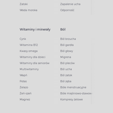
Zatoki
Zapalenie ucha
Woda morska
Odporność
Witaminy i minerały
Ból
Cynk
Ból brzucha
Witamina B12
Ból gardła
Kwasy omega
Ból głowy
Witaminy dla dzieci
Migrena
Witaminy dla seniorów
Ból pleców
Multiwitaminy
Ból ucha
Wapń
Ból zatok
Potas
Ból zęba
Żelazo
Bóle menstruacyjne
Żeń-szeń
Bóle mięśniowo-stawowe
Magnez
Kompresy żelowe