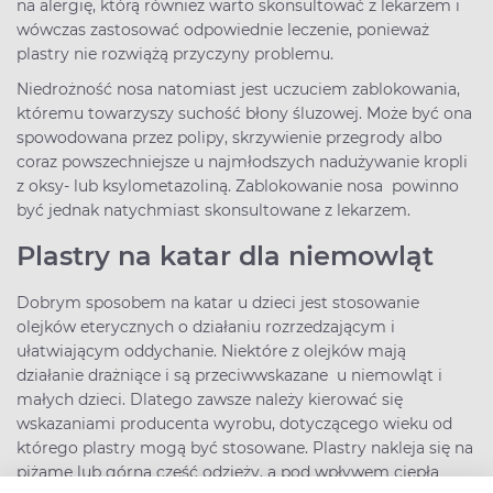
na alergię, którą również warto skonsultować z lekarzem i
wówczas zastosować odpowiednie leczenie, ponieważ
plastry nie rozwiążą przyczyny problemu.
Niedrożność nosa natomiast jest uczuciem zablokowania,
któremu towarzyszy suchość błony śluzowej. Może być ona
spowodowana przez polipy, skrzywienie przegrody albo
coraz powszechniejsze u najmłodszych nadużywanie kropli
z oksy- lub ksylometazoliną. Zablokowanie nosa powinno
być jednak natychmiast skonsultowane z lekarzem.
Plastry na katar dla niemowląt
Dobrym sposobem na katar u dzieci jest stosowanie
olejków eterycznych o działaniu rozrzedzającym i
ułatwiającym oddychanie. Niektóre z olejków mają
działanie drażniące i są przeciwwskazane u niemowląt i
małych dzieci. Dlatego zawsze należy kierować się
wskazaniami producenta wyrobu, dotyczącego wieku od
którego plastry mogą być stosowane. Plastry nakleja się na
piżamę lub górną część odzieży, a pod wpływem ciepła