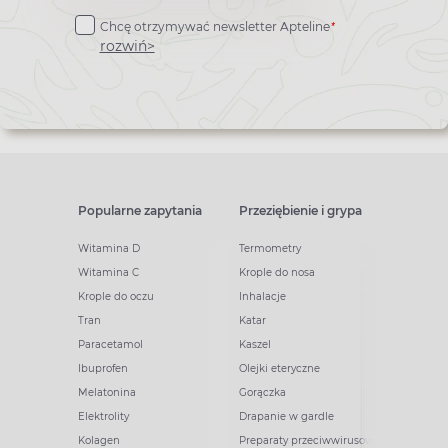
do
*
Chcę otrzymywać newsletter Apteline
newslettera
rozwiń>
Popularne zapytania
Przeziębienie i grypa
Witamina D
Termometry
Witamina C
Krople do nosa
Krople do oczu
Inhalacje
Tran
Katar
Paracetamol
Kaszel
Ibuprofen
Olejki eteryczne
Melatonina
Gorączka
Elektrolity
Drapanie w gardle
Kolagen
Preparaty przeciwwirusowe