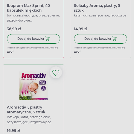
Ibuprom Max Sprint, 40
Solbaby Aroma, plastry, 5
kapsułek miękkich
sztuk
ból, gorączka, grypa, przeziębienie,
katar, udrażniające nos, łagodzące
przeciwbólowe,
przeciwgorączkowe
36,99 zł
14,99 zł
Dodaj do koszyka Ibuprom Max Sprint, 40 kapsułek miękk
Dodaj do koszy
Dodaj do koszyka
Dodaj do koszyka
Podana cena jest ceną maksymalną.
Dowiedz się
Podana cena jest ceną maksymalną.
Dowiedz się
więcej
więcej
Aromactiv+, plastry
aromatyczne, 5 sztuk
infekcja, katar, przeziębienie,
oczyszczające, rozgrzewające
16,99 zł