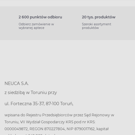
2 600 punktów odbioru
20 tys. produktów
Odbierz zamówienie w
Szeroki asortyment
wybranej aptece
produktów
NEUCA S.A.
z siedzibą w Toruniu przy
ul. Forteczna 35-37, 87-100 Toruń,
wpisana do Rejestru Przedsiębiorców przez Sąd Rejonowy w
Toruniu, VII Wydział Gospodarczy KRS pod nr KRS:
0000049872, REGON 870227804, NIP 8790017162, kapitał