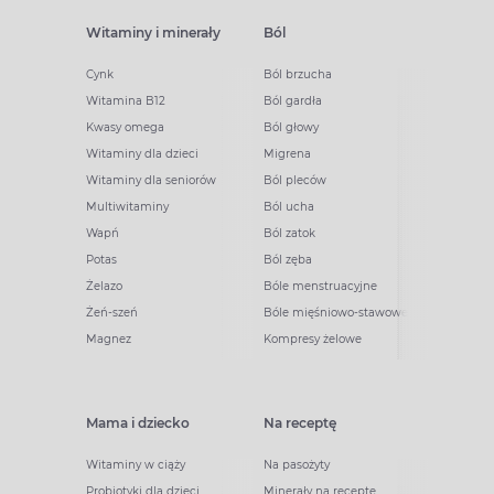
Witaminy i minerały
Ból
Cynk
Ból brzucha
Witamina B12
Ból gardła
Kwasy omega
Ból głowy
Witaminy dla dzieci
Migrena
Witaminy dla seniorów
Ból pleców
Multiwitaminy
Ból ucha
Wapń
Ból zatok
Potas
Ból zęba
Żelazo
Bóle menstruacyjne
Żeń-szeń
Bóle mięśniowo-stawowe
Magnez
Kompresy żelowe
Mama i dziecko
Na receptę
Witaminy w ciąży
Na pasożyty
Probiotyki dla dzieci
Minerały na receptę