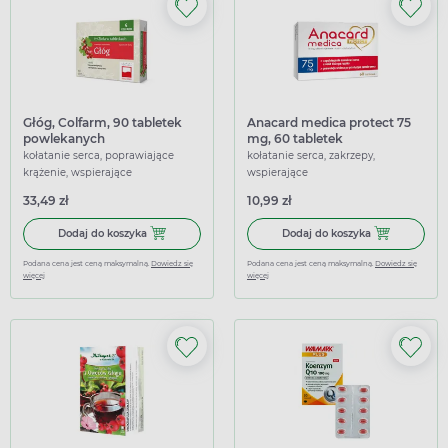
Głóg, Colfarm, 90 tabletek
Anacard medica protect 75
powlekanych
mg, 60 tabletek
kołatanie serca, poprawiające
kołatanie serca, zakrzepy,
krążenie, wspierające
wspierające
33,49 zł
10,99 zł
Dodaj do koszyka Głóg, Colfarm, 90 tabletek powlekanych
Dodaj do kosz
Dodaj do koszyka
Dodaj do koszyka
Podana cena jest ceną maksymalną.
Dowiedz się
Podana cena jest ceną maksymalną.
Dowiedz się
więcej
więcej