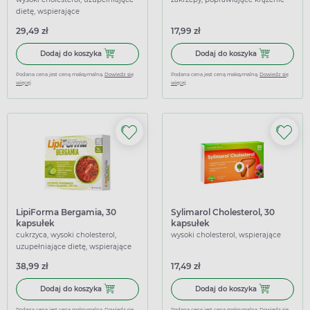
dietę, wspierające
29,49 zł
17,99 zł
Dodaj do koszyka LipiForma Plus, 30 kapsułek
Dodaj do koszy
Dodaj do koszyka
Dodaj do koszyka
Podana cena jest ceną maksymalną.
Dowiedz się
Podana cena jest ceną maksymalną.
Dowiedz się
więcej
więcej
LipiForma Bergamia, 30
Sylimarol Cholesterol, 30
kapsułek
kapsułek
cukrzyca, wysoki cholesterol,
wysoki cholesterol, wspierające
uzupełniające dietę, wspierające
38,99 zł
17,49 zł
Dodaj do koszyka LipiForma Bergamia, 30 kapsułek
Dodaj do koszy
Dodaj do koszyka
Dodaj do koszyka
Podana cena jest ceną maksymalną.
Dowiedz się
Podana cena jest ceną maksymalną.
Dowiedz się