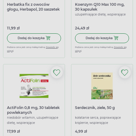
Herbatka fix z owoców
Koenzym Q10 Max 100 mg,
głogu, Herbapol, 20 saszetek
30 kapsułek
uzupełniające dietę, wspierające
11,99 zł
24,49 zł
Dodaj do koszyka Herbatka fix z owoców głogu, Herbapol, 
Dodaj do kosz
Dodaj do koszyka
Dodaj do koszyka
Podana cena jest ceną maksymalną.
Dowiedz się
Podana cena jest ceną maksymalną.
Dowiedz się
więcej
więcej
ActiFolin 0,8 mg, 30 tabletek
Serdecznik, ziele, 50 g
powlekanych
niedobór witamin, uzupełniające
kołatanie serca, poprawiające
dietę, wspierające
krążenie, wspierające
17,99 zł
4,99 zł