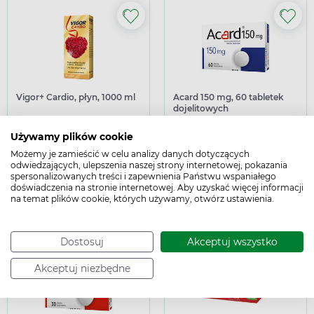
Vigor+ Cardio, płyn, 1000 ml
Acard 150 mg, 60 tabletek
dojelitowych
niedobór witamin, uzupełniające
niewydolność serca, zakrzepy,
dietę, wspierające
wspierające
Używamy plików cookie
56,99 zł
25,49 zł
Możemy je zamieścić w celu analizy danych dotyczących
odwiedzających, ulepszenia naszej strony internetowej, pokazania
Dodaj do koszyka Vigor+ Cardio, płyn, 1000 ml
Dodaj do koszy
Dodaj do koszyka
Dodaj do koszyka
spersonalizowanych treści i zapewnienia Państwu wspaniałego
doświadczenia na stronie internetowej. Aby uzyskać więcej informacji
Podana cena jest ceną maksymalną.
Dowiedz się
Podana cena jest ceną maksymalną.
Dowiedz się
na temat plików cookie, których używamy, otwórz ustawienia.
więcej
więcej
Dostosuj
Akceptuj wszystko
Akceptuj niezbędne