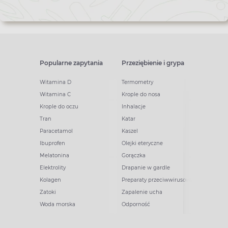
Popularne zapytania
Przeziębienie i grypa
Witamina D
Termometry
Witamina C
Krople do nosa
Krople do oczu
Inhalacje
Tran
Katar
Paracetamol
Kaszel
Ibuprofen
Olejki eteryczne
Melatonina
Gorączka
Elektrolity
Drapanie w gardle
Kolagen
Preparaty przeciwwirusowe
Zatoki
Zapalenie ucha
Woda morska
Odporność