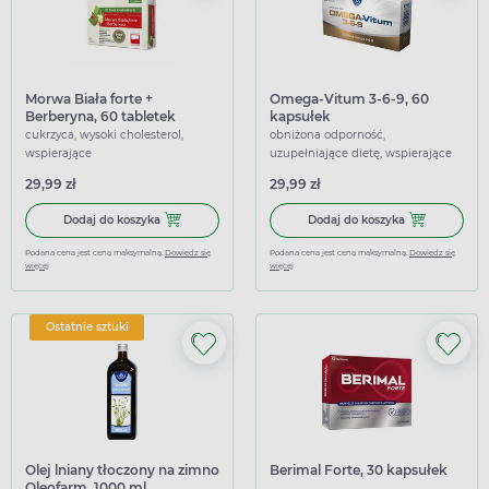
Morwa Biała forte +
Omega-Vitum 3-6-9, 60
Berberyna, 60 tabletek
kapsułek
cukrzyca, wysoki cholesterol,
obniżona odporność,
wspierające
uzupełniające dietę, wspierające
29,99 zł
29,99 zł
Dodaj do koszyka Morwa Biała forte + Berberyna, 60 table
Dodaj do kosz
Dodaj do koszyka
Dodaj do koszyka
Podana cena jest ceną maksymalną.
Dowiedz się
Podana cena jest ceną maksymalną.
Dowiedz się
więcej
więcej
Ostatnie sztuki
Olej lniany tłoczony na zimno
Berimal Forte, 30 kapsułek
Oleofarm, 1000 ml