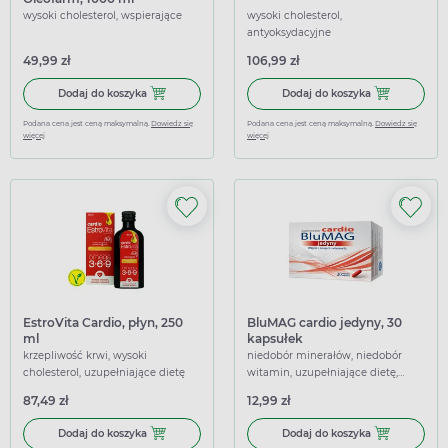
wysoki cholesterol, wspierające
wysoki cholesterol,
antyoksydacyjne
49,99 zł
106,99 zł
Dodaj do koszyka Olej lniany tłoczony na zimno Oleofarm,
Dodaj do koszy
Dodaj do koszyka
Dodaj do koszyka
Podana cena jest ceną maksymalną.
Dowiedz się
Podana cena jest ceną maksymalną.
Dowiedz się
więcej
więcej
EstroVita Cardio, płyn, 250
BluMAG cardio jedyny, 30
ml
kapsułek
krzepliwość krwi, wysoki
niedobór minerałów, niedobór
cholesterol, uzupełniające dietę
witamin, uzupełniające dietę,
wspierające
87,49 zł
12,99 zł
Dodaj do koszyka EstroVita Cardio, płyn, 250 ml
Dodaj do kosz
Dodaj do koszyka
Dodaj do koszyka