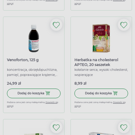
więcej
więcej
Venoforton, 125 g
Herbatka na cholesterol
APTEO, 20 saszetek
koncentracja, obrzęk/opuchlizna,
kołatanie serca, wysoki cholesterol,
pamięć, poprawiające krążenie,
wspierające
przeciwobrzękowe
24,99 zł
8,99 zł
Dodaj do koszyka Venoforton, 125 g
Dodaj do koszy
Dodaj do koszyka
Dodaj do koszyka
Podana cena jest ceną maksymalną.
Dowiedz się
Podana cena jest ceną maksymalną.
Dowiedz się
więcej
więcej