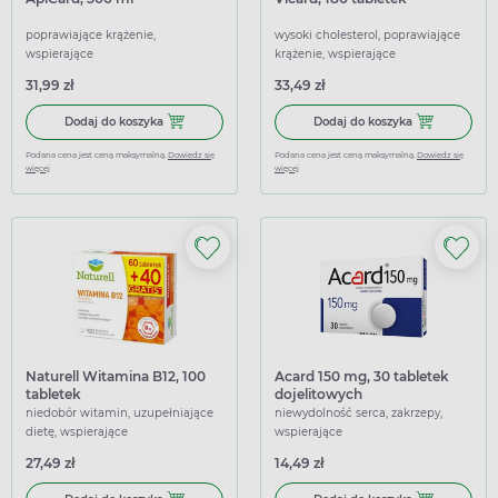
poprawiające krążenie,
wysoki cholesterol, poprawiające
wspierające
krążenie, wspierające
31,99 zł
33,49 zł
Dodaj do koszyka ApiCard, 500 ml
Dodaj do koszy
Dodaj do koszyka
Dodaj do koszyka
Podana cena jest ceną maksymalną.
Dowiedz się
Podana cena jest ceną maksymalną.
Dowiedz się
więcej
więcej
Naturell Witamina B12, 100
Acard 150 mg, 30 tabletek
tabletek
dojelitowych
niedobór witamin, uzupełniające
niewydolność serca, zakrzepy,
dietę, wspierające
wspierające
27,49 zł
14,49 zł