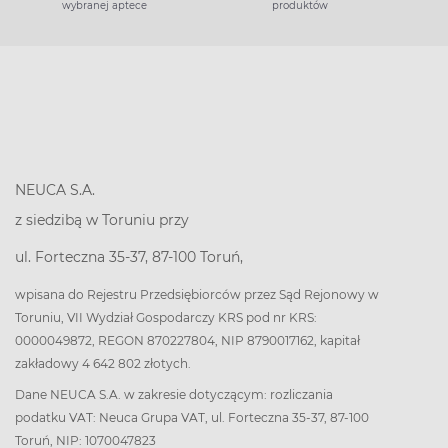
wybranej aptece
produktów
NEUCA S.A.
z siedzibą w Toruniu przy
ul. Forteczna 35-37, 87-100 Toruń,
wpisana do Rejestru Przedsiębiorców przez Sąd Rejonowy w
Toruniu, VII Wydział Gospodarczy KRS pod nr KRS:
0000049872, REGON 870227804, NIP 8790017162, kapitał
zakładowy 4 642 802 złotych.
Dane NEUCA S.A. w zakresie dotyczącym: rozliczania
podatku VAT: Neuca Grupa VAT, ul. Forteczna 35-37, 87-100
Toruń, NIP: 1070047823