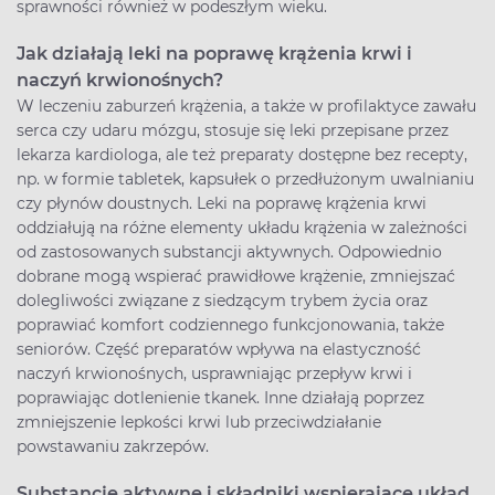
sprawności również w podeszłym wieku.
Jak działają leki na poprawę krążenia krwi i
naczyń krwionośnych?
W leczeniu zaburzeń krążenia, a także w profilaktyce zawału
serca czy udaru mózgu, stosuje się leki przepisane przez
lekarza kardiologa, ale też preparaty dostępne bez recepty,
np. w formie tabletek, kapsułek o przedłużonym uwalnianiu
czy płynów doustnych. Leki na poprawę krążenia krwi
oddziałują na różne elementy układu krążenia w zależności
od zastosowanych substancji aktywnych. Odpowiednio
dobrane mogą wspierać prawidłowe krążenie, zmniejszać
dolegliwości związane z siedzącym trybem życia oraz
poprawiać komfort codziennego funkcjonowania, także
seniorów. Część preparatów wpływa na elastyczność
naczyń krwionośnych, usprawniając przepływ krwi i
poprawiając dotlenienie tkanek. Inne działają poprzez
zmniejszenie lepkości krwi lub przeciwdziałanie
powstawaniu zakrzepów.
Substancje aktywne i składniki wspierające układ