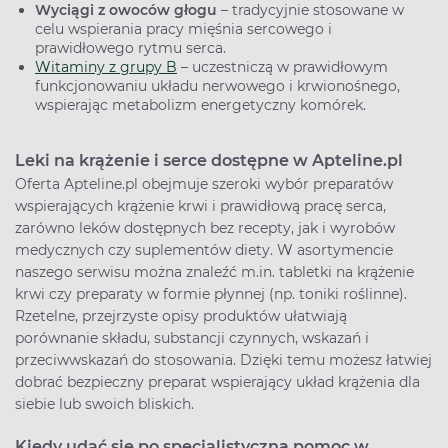
Wyciągi z owoców głogu
– tradycyjnie stosowane w
celu wspierania pracy mięśnia sercowego i
prawidłowego rytmu serca.
Witaminy z grupy B
– uczestniczą w prawidłowym
funkcjonowaniu układu nerwowego i krwionośnego,
wspierając metabolizm energetyczny komórek.
Leki na krążenie i serce dostępne w Apteline.pl
Oferta Apteline.pl obejmuje szeroki wybór preparatów
wspierających krążenie krwi i prawidłową pracę serca,
zarówno leków dostępnych bez recepty, jak i wyrobów
medycznych czy suplementów diety. W asortymencie
naszego serwisu można znaleźć m.in. tabletki na krążenie
krwi czy preparaty w formie płynnej (np. toniki roślinne).
Rzetelne, przejrzyste opisy produktów ułatwiają
porównanie składu, substancji czynnych, wskazań i
przeciwwskazań do stosowania. Dzięki temu możesz łatwiej
dobrać bezpieczny preparat wspierający układ krążenia dla
siebie lub swoich bliskich.
Kiedy udać się po specjalistyczną pomoc w