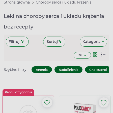
Strona główna
Choroby serca i układu krążenia
Leki na choroby serca i układu krążenia
bez recepty
Filtruj
Sortuj
Kategoria
36
Szybkie filtry
Anemia
Nadciśnienie
Cholesterol
Produkt tygodnia