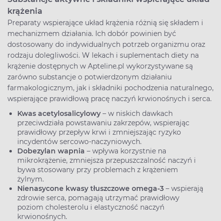
krążenia
Preparaty wspierające układ krążenia różnią się składem i
mechanizmem działania. Ich dobór powinien być
dostosowany do indywidualnych potrzeb organizmu oraz
rodzaju dolegliwości. W lekach i suplementach diety na
krążenie dostępnych w Apteline.pl wykorzystywane są
zarówno substancje o potwierdzonym działaniu
farmakologicznym, jak i składniki pochodzenia naturalnego,
wspierające prawidłową pracę naczyń krwionośnych i serca.
Kwas acetylosalicylowy
– w niskich dawkach
przeciwdziała powstawaniu zakrzepów, wspierając
prawidłowy przepływ krwi i zmniejszając ryzyko
incydentów sercowo-naczyniowych.
Dobezylan wapnia
– wpływa korzystnie na
mikrokrążenie, zmniejsza przepuszczalność naczyń i
bywa stosowany przy problemach z krążeniem
żylnym.
Nienasycone kwasy tłuszczowe omega-3
– wspierają
zdrowie serca, pomagają utrzymać prawidłowy
poziom cholesterolu i elastyczność naczyń
krwionośnych.