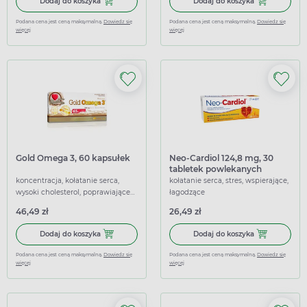
Dodaj do koszyka Naturell Witamina B12, 100 tabletek
Dodaj do koszy
Dodaj do koszyka
Dodaj do koszyka
Podana cena jest ceną maksymalną.
Dowiedz się
Podana cena jest ceną maksymalną.
Dowiedz się
więcej
więcej
Gold Omega 3, 60 kapsułek
Neo-Cardiol 124,8 mg, 30
tabletek powlekanych
koncentracja, kołatanie serca,
kołatanie serca, stres, wspierające,
wysoki cholesterol, poprawiające
łagodzące
krążenie, wspierające,
46,49 zł
26,49 zł
wzmacniające
Dodaj do koszyka Gold Omega 3, 60 kapsułek
Dodaj do kosz
Dodaj do koszyka
Dodaj do koszyka
Podana cena jest ceną maksymalną.
Dowiedz się
Podana cena jest ceną maksymalną.
Dowiedz się
więcej
więcej