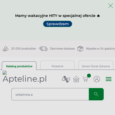
Mamy wakacyjne HITY w specjalnej ofercie 🔥
Sprawdzam
20 000 produktów
Darmowa dostawa
Wysyłka w 24 godziny
Katalog produktów
Poradnik
Serwis Świat Zdrowia
sztuk