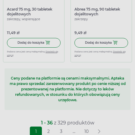
Acard 75 mg, 30 tabletek
Abrea 75 mg, 90 tabletek
dojelitowych
dojelitowych
zakrzepy, wspierające
zakrzepy
11,49 zł
9,49 zł
Dodaj do koszyka Acard 75 mg, 30 tabletek dojelitowych
Dodaj do koszy
Dodaj do koszyka
Dodaj do koszyka
Podana cena jest ceną maksymalną.
Dowiedz się
Podana cena jest ceną maksymalną.
Dowiedz się
więcej
więcej
Ceny podane na platformie są cenami maksymalnymi. Apteka
ma prawo sprzedać zarezerwowany produkt po cenie niższej od
prezentowanej na platformie. Nie dotyczy to leków
refundowanych, w stosunku do których obowiązują ceny
urzędowe.
1 - 36
z 329 produktów
1
2
3
...
10