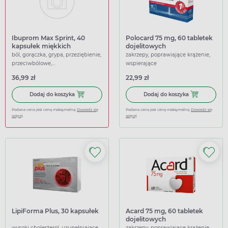
Ibuprom Max Sprint, 40
Polocard 75 mg, 60 tabletek
kapsułek miękkich
dojelitowych
ból, gorączka, grypa, przeziębienie,
zakrzepy, poprawiające krążenie,
przeciwbólowe,
wspierające
przeciwgorączkowe
36,99 zł
22,99 zł
Dodaj do koszyka Ibuprom Max Sprint, 40 kapsułek miękk
Dodaj do koszy
Dodaj do koszyka
Dodaj do koszyka
Podana cena jest ceną maksymalną.
Dowiedz się
Podana cena jest ceną maksymalną.
Dowiedz się
więcej
więcej
LipiForma Plus, 30 kapsułek
Acard 75 mg, 60 tabletek
dojelitowych
wysoki cholesterol, uzupełniające
zakrzepy, poprawiające krążenie