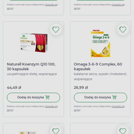
Podana cena jest ceną maksymalną.
Dowiedz się
Podana cena jest ceną maksymalną.
Dowiedz się
więcej
więcej
Naturell Koenzym Q10 100,
Omega 3-6-9 Complex, 60
30 kapsułek
kapsułek
uzupełniające dietę, wspierające
kołatanie serca, wysoki cholesterol,
wspierające
44,49 zł
26,99 zł
Dodaj do koszyka Naturell Koenzym Q10 100, 30 kapsułek
Dodaj do kosz
Dodaj do koszyka
Dodaj do koszyka
Podana cena jest ceną maksymalną.
Dowiedz się
Podana cena jest ceną maksymalną.
Dowiedz się
więcej
więcej