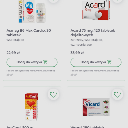
Asmag B6 Max Cardio, 30
Acard 75 mg, 120 tabletek
tabletek
dojelitowych
wspierające
zakrzepy, wspierające,
wzmacniające
22,99 zł
35,99 zł
Dodaj do koszyka Asmag B6 Max Cardio, 30 tabletek
Dodaj do koszy
Dodaj do koszyka
Dodaj do koszyka
Podana cena jest ceną maksymalną.
Dowiedz się
Podana cena jest ceną maksymalną.
Dowiedz się
więcej
więcej
ApiCard, 500 ml
Vicard, 180 tabletek