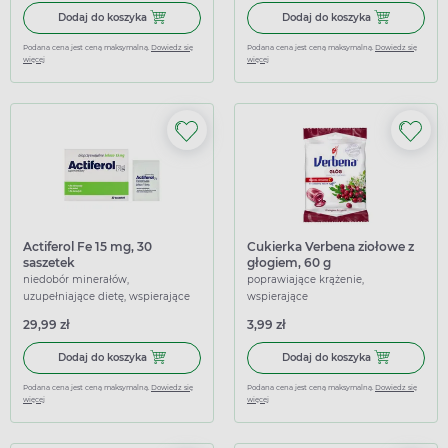
Dodaj do koszyka ActiFolin 0,8 mg, 30 tabletek powlekan
Dodaj do koszy
Dodaj do koszyka
Dodaj do koszyka
Podana cena jest ceną maksymalną.
Dowiedz się
Podana cena jest ceną maksymalną.
Dowiedz się
więcej
więcej
Actiferol Fe 15 mg, 30
Cukierka Verbena ziołowe z
saszetek
głogiem, 60 g
niedobór minerałów,
poprawiające krążenie,
uzupełniające dietę, wspierające
wspierające
29,99 zł
3,99 zł
Dodaj do koszyka Actiferol Fe 15 mg, 30 saszetek
Dodaj do koszy
Dodaj do koszyka
Dodaj do koszyka
Podana cena jest ceną maksymalną.
Dowiedz się
Podana cena jest ceną maksymalną.
Dowiedz się
więcej
więcej