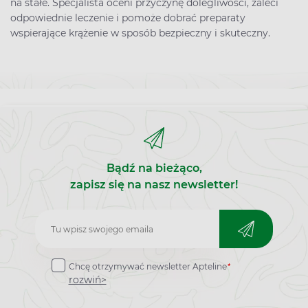
na stałe. Specjalista oceni przyczynę dolegliwości, zaleci
odpowiednie leczenie i pomoże dobrać preparaty
wspierające krążenie w sposób bezpieczny i skuteczny.
Bądź na bieżąco,
zapisz się na nasz newsletter!
Zapisz
do
*
Chcę otrzymywać newsletter Apteline
newslettera
rozwiń>