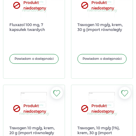
Produkt
Produkt
niedostępny
niedostępny
refundowany
nierefundowany
Fluxazol 100 mg, 7
Travogen 10 mg/g, krem,
kapsułek twardych
30 g (import równoległy
Delfarma)
Powiadom o dostępności
Powiadom o dostępności
Produkt
Produkt
niedostępny
niedostępny
nierefundowany
nierefundowany
Travogen 10 mg/g, krem,
Travogen, 10 mg/g (1%),
20 g (import równoległy
krem, 30 g (import