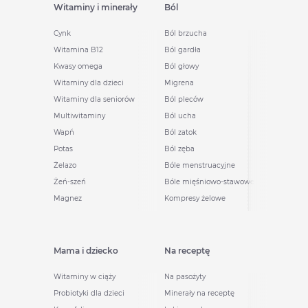
Witaminy i minerały
Ból
Cynk
Ból brzucha
Witamina B12
Ból gardła
Kwasy omega
Ból głowy
Witaminy dla dzieci
Migrena
Witaminy dla seniorów
Ból pleców
Multiwitaminy
Ból ucha
Wapń
Ból zatok
Potas
Ból zęba
Żelazo
Bóle menstruacyjne
Żeń-szeń
Bóle mięśniowo-stawowe
Magnez
Kompresy żelowe
Mama i dziecko
Na receptę
Witaminy w ciąży
Na pasożyty
Probiotyki dla dzieci
Minerały na receptę