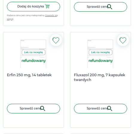
Dodaj do koszyka Chlorocyclinum 3%, 30 mg/g, maść, 10 
Dodaj do koszyka
Sprawdź cenę
Podana cena jest ceną maksymalną.
Dowiedz się
więcej
refundowany
refundowany
Erfin 250 mg, 14 tabletek
Fluxazol 200 mg, 7 kapsułek
twardych
Sprawdź cenę
Sprawdź cenę