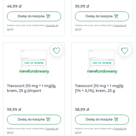
46,99 zł
39,99 zł
Dodaj do koszyka Travocort (10 mg + 1 mg)/g, krem, 30 g 
Dodaj do koszy
Dodaj do koszyka
Dodaj do koszyka
Podana cena jest ceną maksymalną.
Dowiedz się
Podana cena jest ceną maksymalną.
Dowiedz się
więcej
więcej
nierefundowany
nierefundowany
Travocort (10 mg + 1 mg)/g,
Travocort (10 mg + 1 mg)/g
krem, 25 g (import
(1% + 0,1%), krem, 25 g
równoległy Inpharm)
(import równoległy Medezin)
59,99 zł
58,99 zł
Dodaj do koszyka Travocort (10 mg + 1 mg)/g, krem, 25 g 
Dodaj do koszy
Dodaj do koszyka
Dodaj do koszyka
Podana cena jest ceną maksymalną.
Dowiedz się
Podana cena jest ceną maksymalną.
Dowiedz się
więcej
więcej