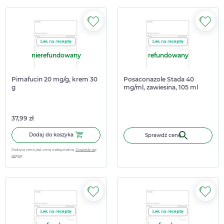
nierefundowany
refundowany
Pimafucin 20 mg/g, krem 30
Posaconazole Stada 40
g
mg/ml, zawiesina, 105 ml
37,99 zł
Dodaj do koszyka Pimafucin 20 mg/g, krem 30 g
Dodaj do koszyka
Sprawdź cenę
Podana cena jest ceną maksymalną.
Dowiedz się
więcej