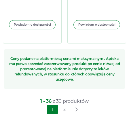
Delfarma)
równoległy Delfarma)
Powiadom o dostępności
Powiadom o dostępności
Ceny podane na platformie są cenami maksymalnymi. Apteka
ma prawo sprzedać zarezerwowany produkt po cenie niższej od
prezentowanej na platformie. Nie dotyczy to leków
refundowanych, w stosunku do których obowiązują ceny
urzędowe.
1 - 36
z 39 produktów
1
2