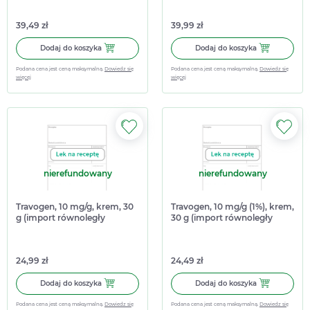
39,49 zł
39,99 zł
Dodaj do koszyka Travocort (10 mg + 1 mg)/g (1 + 0,1% w/w)
Dodaj do kosz
Dodaj do koszyka
Dodaj do koszyka
Podana cena jest ceną maksymalną.
Dowiedz się
Podana cena jest ceną maksymalną.
Dowiedz się
więcej
więcej
nierefundowany
nierefundowany
Travogen, 10 mg/g, krem, 30
Travogen, 10 mg/g (1%), krem,
g (import równoległy
30 g (import równoległy
Delfarma)
InPharm)
24,99 zł
24,49 zł
Dodaj do koszyka Travogen, 10 mg/g, krem, 30 g (import 
Dodaj do koszy
Dodaj do koszyka
Dodaj do koszyka
Podana cena jest ceną maksymalną.
Dowiedz się
Podana cena jest ceną maksymalną.
Dowiedz się