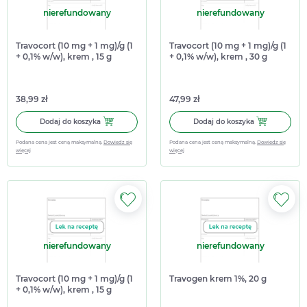
nierefundowany
nierefundowany
Travocort (10 mg + 1 mg)/g (1
Travocort (10 mg + 1 mg)/g (1
+ 0,1% w/w), krem , 15 g
+ 0,1% w/w), krem , 30 g
(import równoległy
(import równoległy
Allpharm)
Allpharm)
38,99 zł
47,99 zł
Dodaj do koszyka Travocort (10 mg + 1 mg)/g (1 + 0,1% w/w)
Dodaj do koszy
Dodaj do koszyka
Dodaj do koszyka
Podana cena jest ceną maksymalną.
Dowiedz się
Podana cena jest ceną maksymalną.
Dowiedz się
więcej
więcej
nierefundowany
nierefundowany
Travocort (10 mg + 1 mg)/g (1
Travogen krem 1%, 20 g
+ 0,1% w/w), krem , 15 g
(import równoległy Medezin)