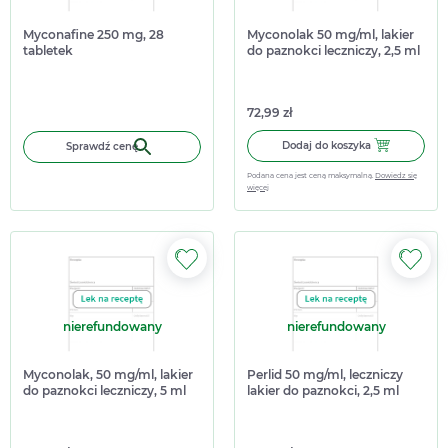
Myconafine 250 mg, 28
Myconolak 50 mg/ml, lakier
tabletek
do paznokci leczniczy, 2,5 ml
72,99 zł
Dodaj do koszy
Dodaj do koszyka
Sprawdź cenę
Podana cena jest ceną maksymalną.
Dowiedz się
więcej
nierefundowany
nierefundowany
Myconolak, 50 mg/ml, lakier
Perlid 50 mg/ml, leczniczy
do paznokci leczniczy, 5 ml
lakier do paznokci, 2,5 ml