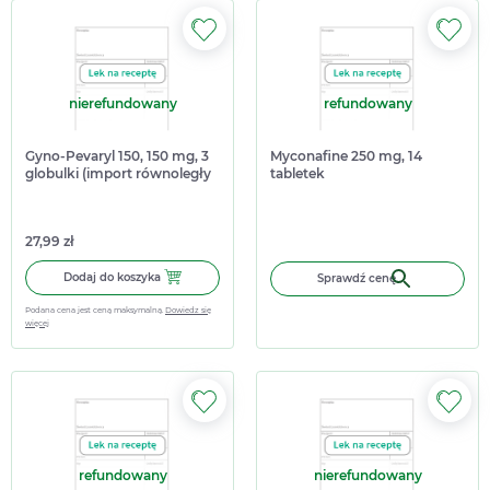
nierefundowany
refundowany
Gyno-Pevaryl 150, 150 mg, 3
Myconafine 250 mg, 14
globulki (import równoległy
tabletek
Delfarma)
27,99 zł
Dodaj do koszyka Gyno-Pevaryl 150, 150 mg, 3 globulki (i
Dodaj do koszyka
Sprawdź cenę
Podana cena jest ceną maksymalną.
Dowiedz się
więcej
refundowany
nierefundowany