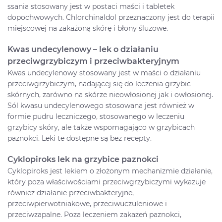
ssania stosowany jest w postaci maści i tabletek
dopochwowych. Chlorchinaldol przeznaczony jest do terapii
miejscowej na zakażoną skórę i błony śluzowe.
Kwas undecylenowy – lek o działaniu
przeciwgrzybiczym i przeciwbakteryjnym
Kwas undecylenowy stosowany jest w maści o działaniu
przeciwgrzybiczym, nadającej się do leczenia grzybic
skórnych, zarówno na skórze nieowłosionej jak i owłosionej.
Sól kwasu undecylenowego stosowana jest również w
formie pudru leczniczego, stosowanego w leczeniu
grzybicy skóry, ale także wspomagająco w grzybicach
paznokci. Leki te dostępne są bez recepty.
Cyklopiroks lek na grzybice paznokci
Cyklopiroks jest lekiem o złożonym mechanizmie działanie,
który poza właściwościami przeciwgrzybiczymi wykazuje
również działanie przeciwbakteryjne,
przeciwpierwotniakowe, przeciwuczuleniowe i
przeciwzapalne. Poza leczeniem zakażeń paznokci,