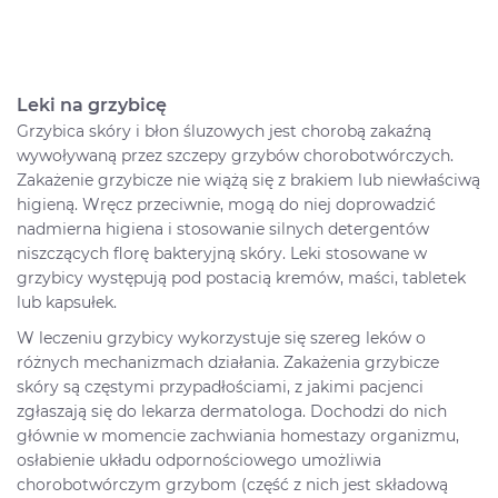
Leki na grzybicę
Grzybica skóry i błon śluzowych jest chorobą zakaźną
wywoływaną przez szczepy grzybów chorobotwórczych.
Zakażenie grzybicze nie wiążą się z brakiem lub niewłaściwą
higieną. Wręcz przeciwnie, mogą do niej doprowadzić
nadmierna higiena i stosowanie silnych detergentów
niszczących florę bakteryjną skóry. Leki stosowane w
grzybicy występują pod postacią kremów, maści, tabletek
lub kapsułek.
W leczeniu grzybicy wykorzystuje się szereg leków o
różnych mechanizmach działania. Zakażenia grzybicze
skóry są częstymi przypadłościami, z jakimi pacjenci
zgłaszają się do lekarza dermatologa. Dochodzi do nich
głównie w momencie zachwiania homestazy organizmu,
osłabienie układu odpornościowego umożliwia
chorobotwórczym grzybom (część z nich jest składową