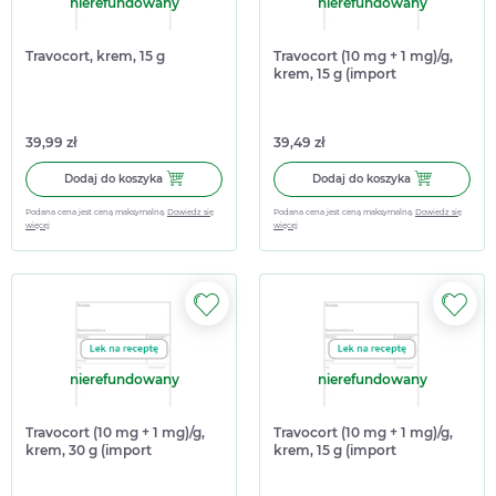
nierefundowany
nierefundowany
Travocort, krem, 15 g
Travocort (10 mg + 1 mg)/g,
krem, 15 g (import
równoległy Delfarma)
39,99 zł
39,49 zł
Dodaj do koszyka Travocort, krem, 15 g
Dodaj do koszy
Dodaj do koszyka
Dodaj do koszyka
Podana cena jest ceną maksymalną.
Dowiedz się
Podana cena jest ceną maksymalną.
Dowiedz się
więcej
więcej
nierefundowany
nierefundowany
Travocort (10 mg + 1 mg)/g,
Travocort (10 mg + 1 mg)/g,
krem, 30 g (import
krem, 15 g (import
równoległy Inpharm)
równoległy Inpharm)