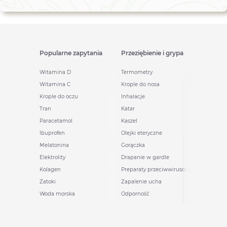
Popularne zapytania
Przeziębienie i grypa
Witamina D
Termometry
Witamina C
Krople do nosa
Krople do oczu
Inhalacje
Tran
Katar
Paracetamol
Kaszel
Ibuprofen
Olejki eteryczne
Melatonina
Gorączka
Elektrolity
Drapanie w gardle
Kolagen
Preparaty przeciwwirusowe
Zatoki
Zapalenie ucha
Woda morska
Odporność