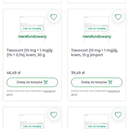
nierefundowany
nierefundowany
Travocort (10 mg + 1 mg)/g
Travocort (10 mg + 1 mg)/g,
(1% + 0,1%), krem, 30 g
krem, 15 g (import
(import równoległy Medezin)
równoległy Medezin)
46,49 zł
39,49 zł
Dodaj do koszyka Travocort (10 mg + 1 mg)/g (1% + 0,1%), 
Dodaj do koszy
Dodaj do koszyka
Dodaj do koszyka
Podana cena jest ceną maksymalną.
Dowiedz się
Podana cena jest ceną maksymalną.
Dowiedz się
więcej
więcej