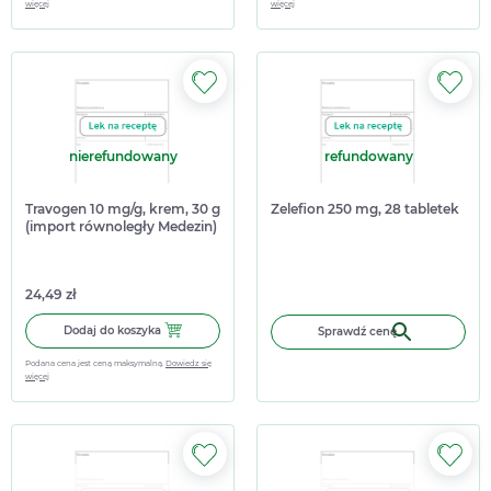
więcej
więcej
nierefundowany
refundowany
Travogen 10 mg/g, krem, 30 g
Zelefion 250 mg, 28 tabletek
(import równoległy Medezin)
24,49 zł
Dodaj do koszyka Travogen 10 mg/g, krem, 30 g (import r
Dodaj do koszyka
Sprawdź cenę
Podana cena jest ceną maksymalną.
Dowiedz się
więcej