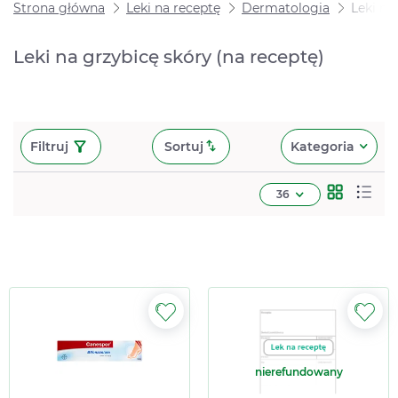
Strona główna
Leki na receptę
Dermatologia
Leki na
Leki na grzybicę skóry (na receptę)
Filtruj
Sortuj
Kategoria
36
nierefundowany