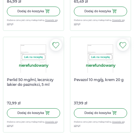
84,99 zł
65,49 zł
Dodaj do koszyka Myconolak, 50 mg/ml, lakier do paznokci
Dodaj do koszy
Dodaj do koszyka
Dodaj do koszyka
Podana cena jest ceną maksymalną.
Dowiedz się
Podana cena jest ceną maksymalną.
Dowiedz się
więcej
więcej
nierefundowany
nierefundowany
Perlid 50 mg/ml, leczniczy
Pevazol 10 mg/g, krem 20 g
lakier do paznokci, 5 ml
72,99 zł
37,99 zł
Dodaj do koszyka Perlid 50 mg/ml, leczniczy lakier do paz
Dodaj do kosz
Dodaj do koszyka
Dodaj do koszyka
Podana cena jest ceną maksymalną.
Dowiedz się
Podana cena jest ceną maksymalną.
Dowiedz się
więcej
więcej