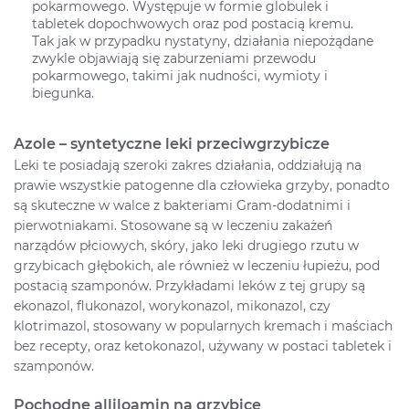
pokarmowego. Występuje w formie globulek i
tabletek dopochwowych oraz pod postacią kremu.
Tak jak w przypadku nystatyny, działania niepożądane
zwykle objawiają się zaburzeniami przewodu
pokarmowego, takimi jak nudności, wymioty i
biegunka.
Azole – syntetyczne leki przeciwgrzybicze
Leki te posiadają szeroki zakres działania, oddziałują na
prawie wszystkie patogenne dla człowieka grzyby, ponadto
są skuteczne w walce z bakteriami Gram-dodatnimi i
pierwotniakami. Stosowane są w leczeniu zakażeń
narządów płciowych, skóry, jako leki drugiego rzutu w
grzybicach głębokich, ale również w leczeniu łupieżu, pod
postacią szamponów. Przykładami leków z tej grupy są
ekonazol, flukonazol, worykonazol, mikonazol, czy
klotrimazol, stosowany w popularnych kremach i maściach
bez recepty, oraz ketokonazol, używany w postaci tabletek i
szamponów.
Pochodne alliloamin na grzybicę