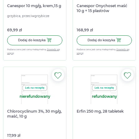
Canespor 10 mg/g, krem,15 g
Canespor Onychoset maść
10 g + 15 plastrów
grzybica, przeciwgrzybicze
69,99 zł
168,99 zł
Dodaj do koszyka Canespor 10 mg/g, krem,15 g
Dodaj do kosz
Dodaj do koszyka
Dodaj do koszyka
Podana cena jest ceną maksymalną.
Dowiedz się
Podana cena jest ceną maksymalną.
Dowiedz się
więcej
więcej
nierefundowany
refundowany
Chlorocyclinum 3%, 30 mg/g,
Erfin 250 mg, 28 tabletek
maść, 10 g
17,99 zł