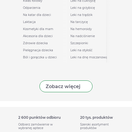
Kwas foliowy
Leki na cukrzycę
Odparzenia
Leki na grzybicę
Na katar dla dzieci
Leki na trądzik
Laktacja
Na tarczycę
Kosmetyki dla mam
Na hemoroidy
Akcesoria dla dzieci
Na nadciśnienie
Zdrowie dziecka
Szczepionki
Pielęgnacja dziecka
Leki na otyłość
Ból i gorączka u dzieci
Leki na dnę moczanową
Zobacz więcej
2 600 punktów odbioru
20 tys. produktów
Odbierz zamówienie w
Szeroki asortyment
wybranej aptece
produktów