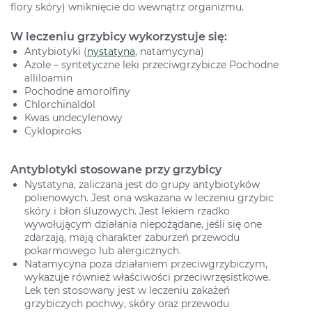
flory skóry) wniknięcie do wewnątrz organizmu.
W leczeniu grzybicy wykorzystuje się:
Antybiotyki (
nystatyna
, natamycyna)
Azole – syntetyczne leki przeciwgrzybicze Pochodne
alliloamin
Pochodne amorolfiny
Chlorchinaldol
Kwas undecylenowy
Cyklopiroks
Antybiotyki stosowane przy grzybicy
Nystatyna, zaliczana jest do grupy antybiotyków
polienowych. Jest ona wskazana w leczeniu grzybic
skóry i błon śluzowych. Jest lekiem rzadko
wywołującym działania niepożądane, jeśli się one
zdarzają, mają charakter zaburzeń przewodu
pokarmowego lub alergicznych.
Natamycyna poza działaniem przeciwgrzybiczym,
wykazuje również właściwości przeciwrzęsistkowe.
Lek ten stosowany jest w leczeniu zakażeń
grzybiczych pochwy, skóry oraz przewodu