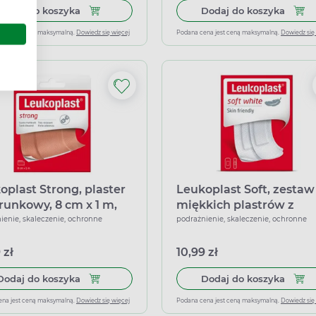
Dodaj do koszyka Leukoplast Kids, plaster dla dz
Dodaj
Dodaj do koszyka
Dodaj do koszyka
ena jest ceną maksymalną.
Dowiedz się więcej
Podana cena jest ceną maksymalną.
Dowiedz się
oplast Strong, plaster
Leukoplast Soft, zestaw
runkowy, 8 cm x 1 m,
miękkich plastrów z
ięcia
opatrunkiem, 20 sztuk
ienie, skaleczenie, ochronne
podrażnienie, skaleczenie, ochronne
 zł
10,99 zł
Dodaj do koszyka Leukoplast Strong, plaster opa
Dodaj
Dodaj do koszyka
Dodaj do koszyka
ena jest ceną maksymalną.
Dowiedz się więcej
Podana cena jest ceną maksymalną.
Dowiedz się