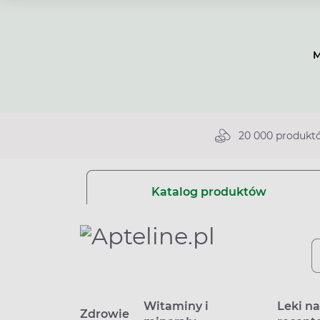
M
20 000 produkt
Katalog produktów
Witaminy i
Leki n
Zdrowie