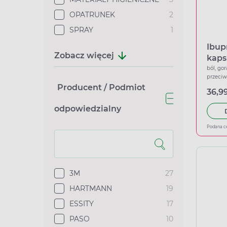
OPATRUNEK
2
SPRAY
1
Ibup
Zobacz więcej
kaps
ból, gor
przeci
Producent / Podmiot
36,99
odpowiedzialny
Podana c
3M
27
HARTMANN
19
ESSITY
17
PASO
10