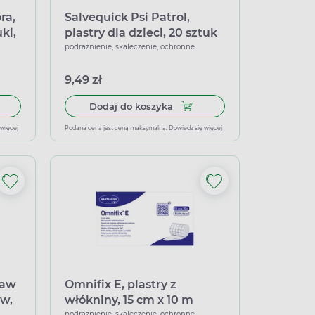
ra,
Salvequick Psi Patrol,
ki,
plastry dla dzieci, 20 sztuk
podrażnienie, skaleczenie, ochronne
9,49 zł
trunkiem, 6 cm x 1 m, do cięcia
 do koszyka Viscoplast Wrażliwa Skóra, zestaw plastrów, 24 sztuki
Dodaj do koszyka Salvequick P
Dodaj do koszyka
 więcej
Podana cena jest ceną maksymalną.
Dowiedz się więcej
taw
Omnifix E, plastry z
w,
włókniny, 15 cm x 10 m
podrażnienie, skaleczenie, ochronne