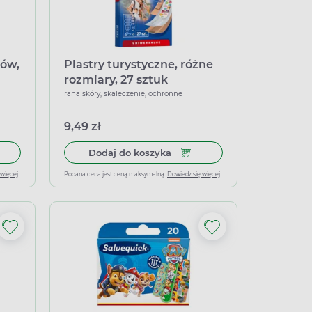
rów,
Plastry turystyczne, różne
rozmiary, 27 sztuk
rana skóry, skaleczenie, ochronne
9,49 zł
łek miękkich
 do koszyka Rodzinne, zestaw plastrów, 24 sztuki, 6 rozmiarów
Dodaj do koszyka Plastry tur
Dodaj do koszyka
 więcej
Podana cena jest ceną maksymalną.
Dowiedz się więcej