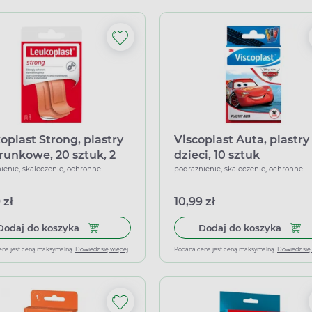
oplast Strong, plastry
Viscoplast Auta, plastry
runkowe, 20 sztuk, 2
dzieci, 10 sztuk
iary
ienie, skaleczenie, ochronne
podrażnienie, skaleczenie, ochronne
 zł
10,99 zł
Dodaj do koszyka Leukoplast Strong, plastry opa
Dodaj 
Dodaj do koszyka
Dodaj do koszyka
ena jest ceną maksymalną.
Dowiedz się więcej
Podana cena jest ceną maksymalną.
Dowiedz się