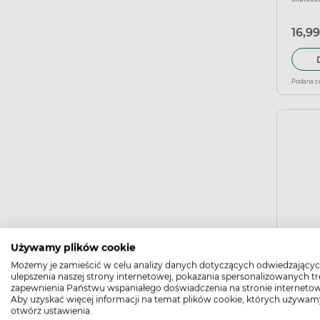
sztu
16,99
Podana c
Leuk
Używamy plików cookie
dzie
Możemy je zamieścić w celu analizy danych dotyczących odwiedzającyc
podrażn
ulepszenia naszej strony internetowej, pokazania spersonalizowanych tre
zapewnienia Państwu wspaniałego doświadczenia na stronie internetow
Aby uzyskać więcej informacji na temat plików cookie, których używam
12,49
otwórz ustawienia.