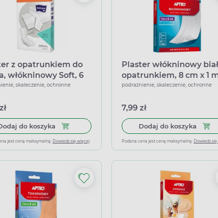
ter z opatrunkiem do
Plaster włókninowy biał
ia, włókninowy Soft, 6
opatrunkiem, 8 cm x 1 m
 1 m
do cięcia
ienie, skaleczenie, ochronne
podrażnienie, skaleczenie, ochronne
zł
7,99 zł
Dodaj do koszyka Plaster z opatrunkiem do cięci
Dodaj
Dodaj do koszyka
Dodaj do koszyka
ena jest ceną maksymalną.
Dowiedz się więcej
Podana cena jest ceną maksymalną.
Dowiedz się