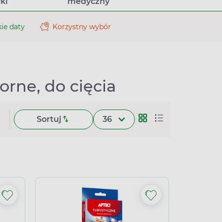
ki
medyczny
ie daty
Korzystny wybór
rne, do cięcia
Sortuj
36