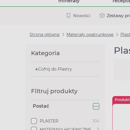
minerały
recept
Nowości
Zestawy p
Strona główna
Materiały opatrunkowe
Plas
Pla
Kategoria
Cofnij do Plastry
Filtruj produkty
Produkt
Postać
PLASTER
104
MATERIAŁY HIGIENICZNE
3