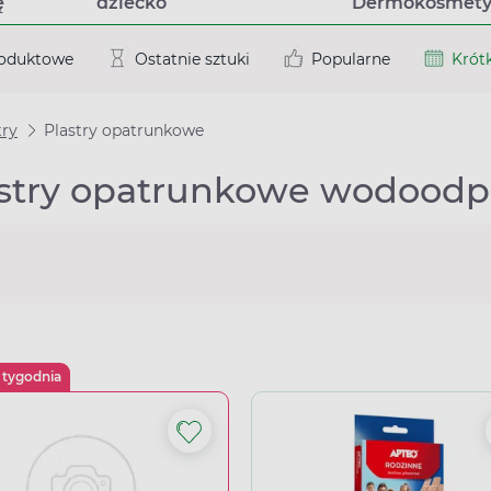
ę
dziecko
Dermokosmety
roduktowe
Ostatnie sztuki
Popularne
Krótk
try
Plastry opatrunkowe
stry opatrunkowe wodoodpo
 tygodnia