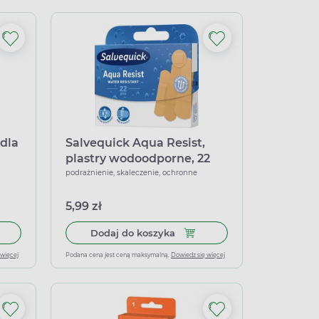
 dla
Salvequick Aqua Resist,
plastry wodoodporne, 22
sztuki
podrażnienie, skaleczenie, ochronne
5,99 zł
trunkowe, 20 sztuk, 2 rozmiary
do koszyka Viscoplast Auta, plastry dla dzieci, 10 sztuk
Dodaj do koszyka Salvequick 
Dodaj do koszyka
 więcej
Podana cena jest ceną maksymalną.
Dowiedz się więcej