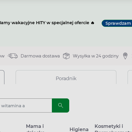
amy wakacyjne HITY w specjalnej ofercie 🔥
Sprawdzam
ów
Darmowa dostawa
Wysyłka w 24 godziny
Poradnik
a
Mama i
Kosmetyki i
Higiena