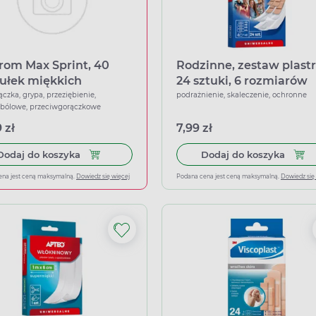
rom Max Sprint, 40
Rodzinne, zestaw plast
ułek miękkich
24 sztuki, 6 rozmiarów
ączka, grypa, przeziębienie,
podrażnienie, skaleczenie, ochronne
wbólowe, przeciwgorączkowe
 zł
7,99 zł
Dodaj do koszyka Ibuprom Max Sprint, 40 kapsu
Dodaj
Dodaj do koszyka
Dodaj do koszyka
ena jest ceną maksymalną.
Dowiedz się więcej
Podana cena jest ceną maksymalną.
Dowiedz się