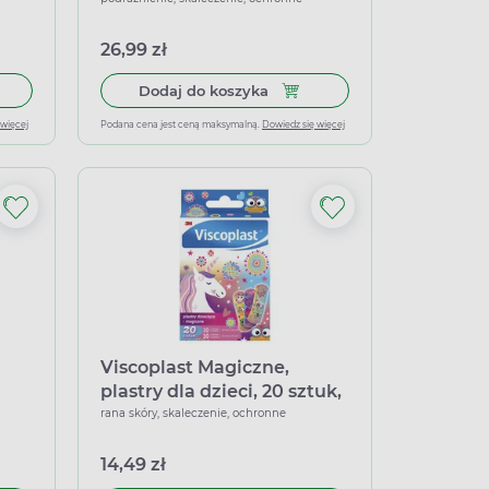
26,99 zł
odoszczelne, 12 sztuk
 do koszyka Leukoplast Barrier, zestaw wodoszczelnych plastrów,
Dodaj do koszyka Omnifix E, 
Dodaj do koszyka
 więcej
Podana cena jest ceną maksymalną.
Dowiedz się więcej
Viscoplast Magiczne,
plastry dla dzieci, 20 sztuk,
2 rozmiary
rana skóry, skaleczenie, ochronne
14,49 zł