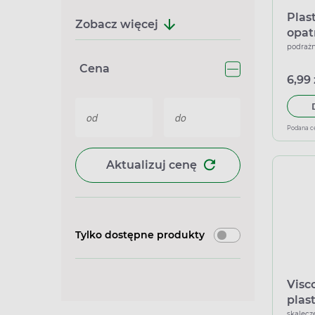
Plas
Zobacz więcej
opat
do c
podrażn
Cena
6,99 
Podana c
Aktualizuj cenę
Tylko dostępne produkty
Visc
plas
skalecz