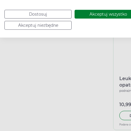
Dostosuj
Akceptuj wszystko
Podana c
Akceptuj niezbędne
Leuk
opat
do c
podrażn
10,99
Podana c