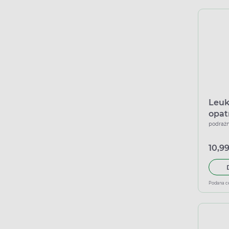
Leuk
opat
rozm
podrażn
10,99
Podana c