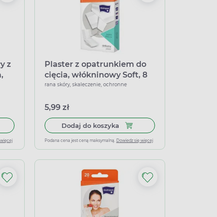
y z
Plaster z opatrunkiem do
,
cięcia, włókninowy Soft, 8
cm x 1 m
rana skóry, skaleczenie, ochronne
5,99 zł
a, włókninowy Soft, 6 cm x 1 m
 do koszyka Plaster włókninowy biały z opatrunkiem, 8 cm x 1 m, d
Dodaj do koszyka Plaster z o
Dodaj do koszyka
 więcej
Podana cena jest ceną maksymalną.
Dowiedz się więcej