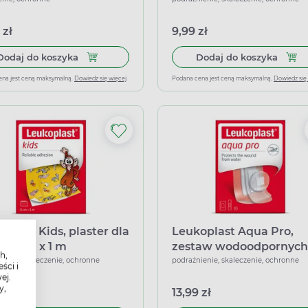
k
20 sztuk
 zł
9,99 zł
Dodaj do koszyka Viscoplast Max Hold, plastry w
Dodaj
Dodaj do koszyka
Dodaj do koszyka
ena jest ceną maksymalną.
Dowiedz się więcej
Podana cena jest ceną maksymalną.
Dowiedz się
oplast Kids, plaster dla
Leukoplast Aqua Pro,
ci 6 cm x 1 m
zestaw wodoodpornych
h,
plastrów, 20 sztuk
ienie, skaleczenie, ochronne
podrażnienie, skaleczenie, ochronne
ści i
ej.
y,
 zł
13,99 zł