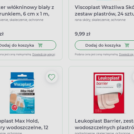
ter włókninowy biały z
Viscoplast Wrażliwa Skó
runkiem, 6 cm x 1 m,
zestaw plastrów, 24 sztu
ięcia
4 rozmiary
ienie, skaleczenie, ochronne
rana skóry, skaleczenie, ochronne
zł
9,99 zł
Dodaj do koszyka Plaster włókninowy biały z opa
Dodaj
Dodaj do koszyka
Dodaj do koszyka
ena jest ceną maksymalną.
Dowiedz się więcej
Podana cena jest ceną maksymalną.
Dowiedz się
oplast Max Hold,
Leukoplast Barrier, zes
try wodoszczelne, 12
wodoszczelnych plastró
enie, ochronne
podrażnienie, skaleczenie, ochronne