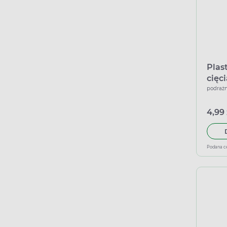
Plas
cięc
cm x
podrażn
4,99 
Podana c