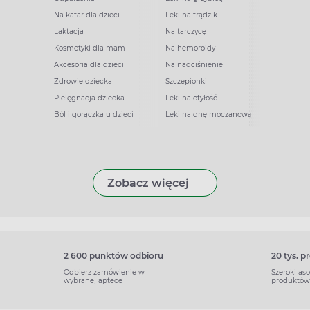
Na katar dla dzieci
Leki na trądzik
Laktacja
Na tarczycę
Kosmetyki dla mam
Na hemoroidy
Akcesoria dla dzieci
Na nadciśnienie
Zdrowie dziecka
Szczepionki
Pielęgnacja dziecka
Leki na otyłość
Ból i gorączka u dzieci
Leki na dnę moczanową
Zobacz więcej
2 600 punktów odbioru
20 tys. 
Odbierz zamówienie w
Szeroki as
wybranej aptece
produktów