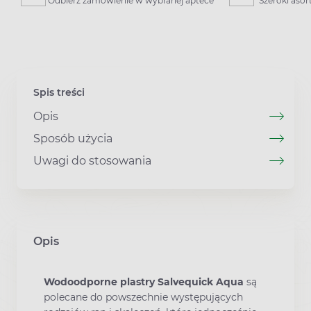
Odbierz zamówienie w wybranej aptece
Szeroki aso
Spis treści
Opis
Sposób użycia
Uwagi do stosowania
Opis
Wodoodporne plastry Salvequick Aqua
są
polecane do powszechnie występujących