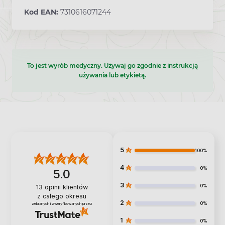
Kod EAN:
7310616071244
To jest wyrób medyczny. Używaj go zgodnie z instrukcją
używania lub etykietą.
5
100%
4
0%
5.0
3
0%
13
opinii klientów
z całego okresu
2
0%
zebranych i zweryfikowanych przez
1
0%