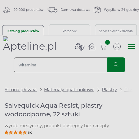
20 000 produktów
Darmowa dostawa
Wysyłka w 24 godziny
Katalog produktów
Poradnik
Serwis Świat Zdrowia
sztuk
Strona główna
Materiały opatrunkowe
Plastry
Plastr
Salvequick Aqua Resist, plastry
wodoodporne, 22 sztuki
wyrób medyczny, produkt dostępny bez recepty
5.0