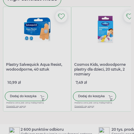
Plastry Salvequick Aqua Resist,
Cosmos Kids, wodoodporne
wodoodporne, 40 sztuk
plastry dla dzieci, 20 sztuk, 2
rozmiary
10,99 zł
7,49 zł
Dodaj do koszyka
Dodaj do koszyka
Podana cena jest ceną maksymalną
Podana cena jest ceną maksymalną
Dowiedz się więcej
Dowiedz się więcej
2 600 punktów odbioru
20 tys. pro