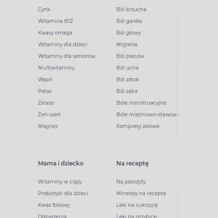
Cynk
Ból brzucha
Witamina B12
Ból gardła
Kwasy omega
Ból głowy
Witaminy dla dzieci
Migrena
Witaminy dla seniorów
Ból pleców
Multiwitaminy
Ból ucha
Wapń
Ból zatok
Potas
Ból zęba
Żelazo
Bóle menstruacyjne
Żeń-szeń
Bóle mięśniowo-stawowe
Magnez
Kompresy żelowe
Mama i dziecko
Na receptę
Witaminy w ciąży
Na pasożyty
Probiotyki dla dzieci
Minerały na receptę
Kwas foliowy
Leki na cukrzycę
Odparzenia
Leki na grzybicę