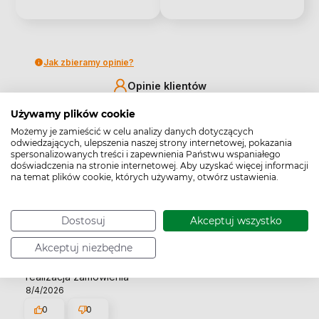
Jak zbieramy opinie?
Opinie klientów
Używamy plików cookie
Pytania i odpowiedzi (0)
Możemy je zamieścić w celu analizy danych dotyczących
odwiedzających, ulepszenia naszej strony internetowej, pokazania
spersonalizowanych treści i zapewnienia Państwu wspaniałego
Wyczyść
Szukaj
doświadczenia na stronie internetowej. Aby uzyskać więcej informacji
na temat plików cookie, których używamy, otwórz ustawienia.
Dostosuj
Akceptuj wszystko
Ferdynand
zweryfikowano
Akceptuj niezbędne
5
realizacja zamówienia
8/4/2026
0
0