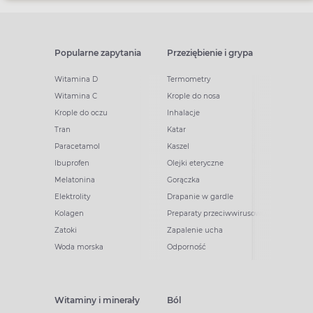
Popularne zapytania
Przeziębienie i grypa
Witamina D
Termometry
Witamina C
Krople do nosa
Krople do oczu
Inhalacje
Tran
Katar
Paracetamol
Kaszel
Ibuprofen
Olejki eteryczne
Melatonina
Gorączka
Elektrolity
Drapanie w gardle
Kolagen
Preparaty przeciwwirusowe
Zatoki
Zapalenie ucha
Woda morska
Odporność
Witaminy i minerały
Ból