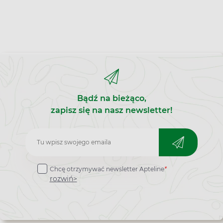
Bądź na bieżąco,
zapisz się na nasz newsletter!
Zapisz
do
Chcę otrzymywać newsletter Apteline
*
newslettera
rozwiń>