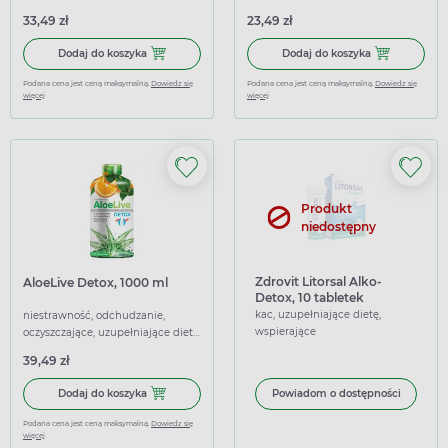
uzupełniające dietę, wspierające
wspierające
33,49 zł
23,49 zł
Dodaj do koszyka Proszek zasadowy, 300 g
Dodaj do koszy
Dodaj do koszyka
Dodaj do koszyka
Podana cena jest ceną maksymalną.
Dowiedz się
Podana cena jest ceną maksymalną.
Dowiedz się
więcej
więcej
Produkt
niedostępny
Zdrovit Litorsal Alko-
AloeLive Detox, 1000 ml
Detox, 10 tabletek
musujących
kac, uzupełniające dietę,
niestrawność, odchudzanie,
wspierające
oczyszczające, uzupełniające dietę,
wspierające
39,49 zł
Dodaj do koszyka AloeLive Detox, 1000 ml
Dodaj do koszyka
Powiadom o dostępności
Podana cena jest ceną maksymalną.
Dowiedz się
więcej