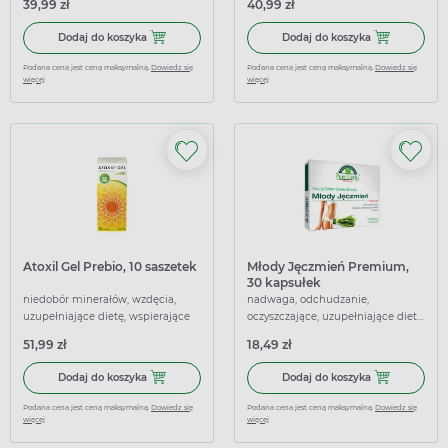
39,99 zł
40,99 zł
osłaniające, wspomagające,
łagodzące
Dodaj do koszyka Sillcea Gastro-Intestinal, żel, 15 x 15 ml
Dodaj do koszy
Dodaj do koszyka
Dodaj do koszyka
Podana cena jest ceną maksymalną.
Dowiedz się
Podana cena jest ceną maksymalną.
Dowiedz się
więcej
więcej
Atoxil Gel Prebio, 10 saszetek
Młody Jęczmień Premium,
30 kapsułek
niedobór minerałów, wzdęcia,
nadwaga, odchudzanie,
uzupełniające dietę, wspierające
oczyszczające, uzupełniające dietę,
wspierające
51,99 zł
18,49 zł
Dodaj do koszyka Atoxil Gel Prebio, 10 saszetek
Dodaj do kosz
Dodaj do koszyka
Dodaj do koszyka
Podana cena jest ceną maksymalną.
Dowiedz się
Podana cena jest ceną maksymalną.
Dowiedz się
więcej
więcej