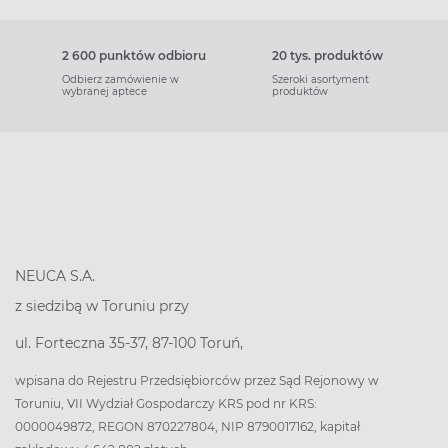
2 600 punktów odbioru
20 tys. produktów
Odbierz zamówienie w
Szeroki asortyment
wybranej aptece
produktów
NEUCA S.A.
z siedzibą w Toruniu przy
ul. Forteczna 35-37, 87-100 Toruń,
wpisana do Rejestru Przedsiębiorców przez Sąd Rejonowy w
Toruniu, VII Wydział Gospodarczy KRS pod nr KRS:
0000049872, REGON 870227804, NIP 8790017162, kapitał