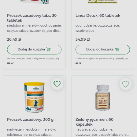
Proszek zasadowy tabs, 30
Linea Detox, 60 tabletek
tabletek
niedobór minerałów, odchudzanie,
odchudzanie, oczyszczające,
oczyszczające, uzupełniające dietę,
wspierające
wspierające
26,49 zł
34,99 zł
Dodaj do koszyka Proszek zasadowy tabs, 30 tabletek
Dodaj do koszy
Dodaj do koszyka
Dodaj do koszyka
Podana cena jest ceną maksymalną.
Dowiedz się
Podana cena jest ceną maksymalną.
Dowiedz się
więcej
więcej
Proszek zasadowy, 300 g
Zielony jęczmień, 60
kapsułek
nadwaga, niedobór minerałów,
nadwaga, odchudzanie,
odchudzanie, oczyszczające,
oczyszczające, uzupełniające dietę,