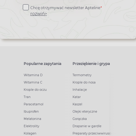
do
*
Chcę otrzymywać newsletter Apteline
newslettera
rozwiń>
Popularne zapytania
Przeziębienie i grypa
Witamina D
Termometry
Witamina C
Krople do nosa
Krople do oczu
Inhalacje
Tran
Katar
Paracetamol
Kaszel
Ibuprofen
Olejki eteryczne
Melatonina
Gorączka
Elektrolity
Drapanie w gardle
Kolagen
Preparaty przeciwwirusowe