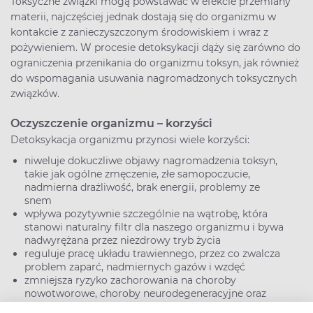
Toksyczne związki mogą powstawać w efekcie przemiany
materii, najczęściej jednak dostają się do organizmu w
kontakcie z zanieczyszczonym środowiskiem i wraz z
pożywieniem. W procesie detoksykacji dąży się zarówno do
ograniczenia przenikania do organizmu toksyn, jak również
do wspomagania usuwania nagromadzonych toksycznych
związków.
Oczyszczenie organizmu – korzyści
Detoksykacja organizmu przynosi wiele korzyści:
niweluje dokuczliwe objawy nagromadzenia toksyn,
takie jak ogólne zmęczenie, złe samopoczucie,
nadmierna drażliwość, brak energii, problemy ze
snem
wpływa pozytywnie szczególnie na wątrobę, która
stanowi naturalny filtr dla naszego organizmu i bywa
nadwyrężana przez niezdrowy tryb życia
reguluje pracę układu trawiennego, przez co zwalcza
problem zaparć, nadmiernych gazów i wzdęć
zmniejsza ryzyko zachorowania na choroby
nowotworowe, choroby neurodegeneracyjne oraz
schorzenia układu krążenia