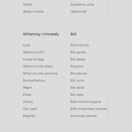
Zatoki
Zapalenie ucha
Woda morska
Odporność
Witaminy i minerały
Ból
Cynk
Ból brzucha
Witamina B12
Ból gardła
Kwasy omega
Ból głowy
Witaminy dla dzieci
Migrena
Witaminy dla seniorów
Ból pleców
Multiwitaminy
Ból ucha
Wapń
Ból zatok
Potas
Ból zęba
Żelazo
Bóle menstruacyjne
Żeń-szeń
Bóle mięśniowo-stawowe
Magnez
Kompresy żelowe