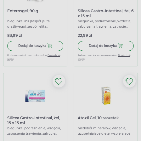
Enterosgel, 90 g
Sillcea Gastro-Intestinal, żel, 6
x 15 ml
biegunka, ibs (zespół jelita
biegunka, podrażnienie, wzdęcia,
drażliwego), zespól jelita
zaburzenia trawienia, zatrucie
nadwrażliwego (ibs),
pokarmowe, neutralizujące,
83,99 zł
22,99 zł
przeciwbiegunkowe
ochronne, osłaniające,
wspomagające, łagodzące
Dodaj do koszyka Enterosgel, 90 g
Dodaj do koszyk
Dodaj do koszyka
Dodaj do koszyka
Podana cena jest ceną maksymalną.
Dowiedz się
Podana cena jest ceną maksymalną.
Dowiedz się
więcej
więcej
Sillcea Gastro-Intestinal, żel,
Atoxil Gel, 10 saszetek
15 x 15 ml
biegunka, podrażnienie, wzdęcia,
niedobór minerałów, wzdęcia,
zaburzenia trawienia, zatrucie
uzupełniające dietę, wspierające
pokarmowe, neutralizujące,