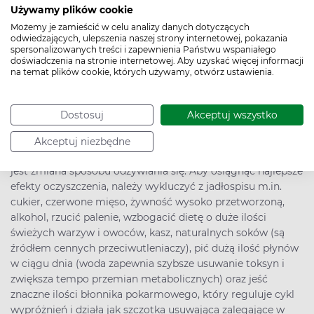
redukuje ilość wolnych rodników, przez co opóźnia
Używamy plików cookie
procesy starzenia się organizmu
Możemy je zamieścić w celu analizy danych dotyczących
wspiera kondycję układu odpornościowego i walkę z
odwiedzających, ulepszenia naszej strony internetowej, pokazania
drobnoustrojami chorobotwórczymi
spersonalizowanych treści i zapewnienia Państwu wspaniałego
pomaga w redukcji zbędnych kilogramów i bywa
doświadczenia na stronie internetowej. Aby uzyskać więcej informacji
na temat plików cookie, których używamy, otwórz ustawienia.
wstępem do diet odchudzających
wspiera regenerację organizmu
zwiększa poziom energii fizycznej i psychicznej
Dostosuj
Akceptuj wszystko
Od czego zacząć detoks organizmu?
Akceptuj niezbędne
Pierwszym krokiem w procesie detoksykacji organizmu
jest zmiana sposobu odżywiania się. Aby osiągnąć najlepsze
efekty oczyszczenia, należy wykluczyć z jadłospisu m.in.
cukier, czerwone mięso, żywność wysoko przetworzoną,
alkohol, rzucić palenie, wzbogacić dietę o duże ilości
świeżych warzyw i owoców, kasz, naturalnych soków (są
źródłem cennych przeciwutleniaczy), pić dużą ilość płynów
w ciągu dnia (woda zapewnia szybsze usuwanie toksyn i
zwiększa tempo przemian metabolicznych) oraz jeść
znaczne ilości błonnika pokarmowego, który reguluje cykl
wypróżnień i działa jak szczotka usuwająca zalegające w