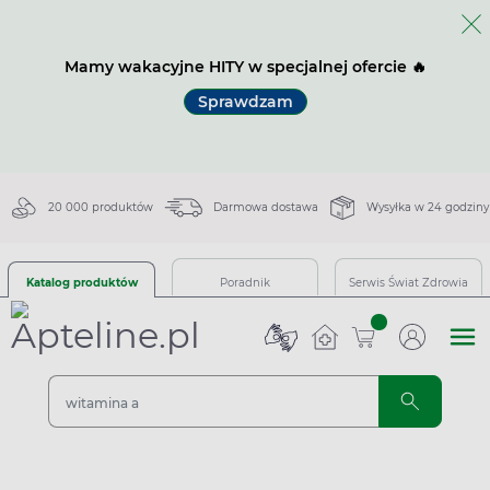
Mamy wakacyjne HITY w specjalnej ofercie 🔥
Sprawdzam
20 000 produktów
Darmowa dostawa
Wysyłka w 24 godziny
Katalog produktów
Poradnik
Serwis Świat Zdrowia
sztuk