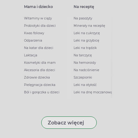
Mama i dziecko
Na receptę
Witaminy w ciąży
Na pasożyty
Probiotyki dla dzieci
Minerały na receptę
Kwas foliowy
Leki na cukrzycę
Odparzenia
Leki na grzybicę
Na katar dla dzieci
Leki na trądzik
Laktacja
Na tarczycę
Kosmetyki dla mam
Na hemoroidy
Akcesoria dla dzieci
Na nadciśnienie
Zdrowie dziecka
Szczepionki
Pielęgnacja dziecka
Leki na otyłość
Ból i gorączka u dzieci
Leki na dnę moczanową
Zobacz więcej