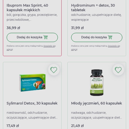
Ibuprom Max Sprint, 40
Hydrominum + detox, 30
kapsułek miękkich
tabletek
ból, gorączka, grypa, przeziębienie,
odchudzanie, uzupełniające dietę,
przeciwbólowe,
wspierające
przeciwgorączkowe
36,99 zł
31,99 zł
Dodaj do koszyka Ibuprom Max Sprint, 40 kapsułek miękk
Dodaj do kosz
Dodaj do koszyka
Dodaj do koszyka
Podana cena jest ceną maksymalną.
Dowiedz się
Podana cena jest ceną maksymalną.
Dowiedz się
więcej
więcej
Sylimarol Detox, 30 kapsułek
Młody jęczmień, 60 kapsułek
niestrawność, odchudzanie,
nadwaga, odchudzanie,
oczyszczające, uzupełniające dietę,
oczyszczające, uzupełniające dietę,
wspierające
wspierające
17,49 zł
21,49 zł