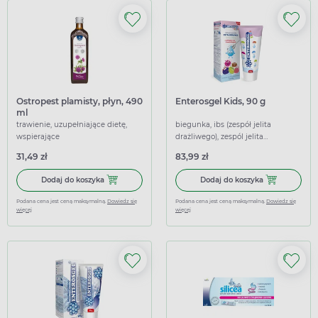
Ostropest plamisty, płyn, 490
Enterosgel Kids, 90 g
ml
trawienie, uzupełniające dietę,
biegunka, ibs (zespół jelita
wspierające
drażliwego), zespól jelita
nadwrażliwego (ibs),
31,49 zł
83,99 zł
przeciwbiegunkowe
Dodaj do koszyka Ostropest plamisty, płyn, 490 ml
Dodaj do koszy
Dodaj do koszyka
Dodaj do koszyka
Podana cena jest ceną maksymalną.
Dowiedz się
Podana cena jest ceną maksymalną.
Dowiedz się
więcej
więcej