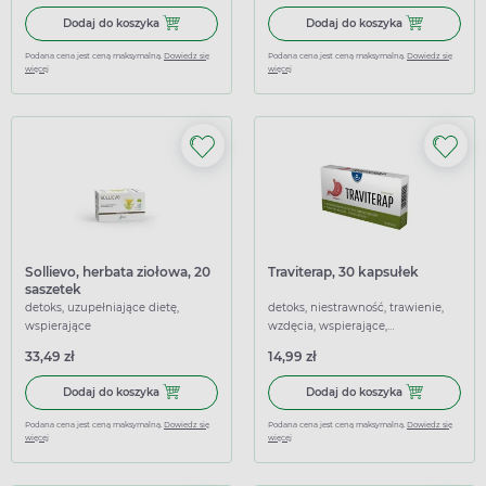
Dodaj do koszyka Sylimarol Detox, 30 kapsułek
Dodaj do kosz
Dodaj do koszyka
Dodaj do koszyka
Podana cena jest ceną maksymalną.
Dowiedz się
Podana cena jest ceną maksymalną.
Dowiedz się
więcej
więcej
Sollievo, herbata ziołowa, 20
Traviterap, 30 kapsułek
saszetek
detoks, uzupełniające dietę,
detoks, niestrawność, trawienie,
wspierające
wzdęcia, wspierające,
wspomagające
33,49 zł
14,99 zł
Dodaj do koszyka Sollievo, herbata ziołowa, 20 saszetek
Dodaj do koszy
Dodaj do koszyka
Dodaj do koszyka
Podana cena jest ceną maksymalną.
Dowiedz się
Podana cena jest ceną maksymalną.
Dowiedz się
więcej
więcej