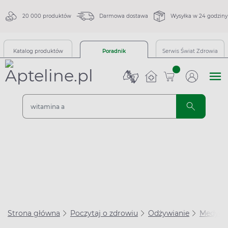
20 000 produktów
Darmowa dostawa
Wysyłka w 24 godziny
Katalog produktów
Poradnik
Serwis Świat Zdrowia
sztuk
Strona główna
Poczytaj o zdrowiu
Odżywianie
Medycyn