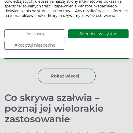
odwiedzających, ulepszenia naszej strony internetowej, pokazania
spersonalizowanych treści i zapewnienia Państwu wspaniałego
doświadczenia na stronie internetowej. Aby uzyskać więcej informacji
na temat plików cookie, których używamy, otwórz ustawienia.
Rumianek – poznaj cenne właściwości
drobnych kwiatków
Dostosuj
Akceptuj wszystko
Rumianek należy do najstarszych roślin
wykorzystywanych w ziołolecznictwie. To panaceum na
Akceptuj niezbędne
wiele dolegliwości, np. takich jak alergia, problemy z
trawieniem, stres oraz wszelkie zapalenia. Jak można
stosować to zioło?
Pokaż więcej
Co skrywa szałwia –
poznaj jej wielorakie
zastosowanie