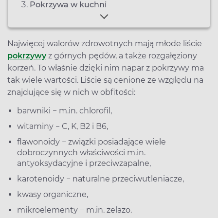
Pokrzywa w kuchni
Najwięcej walorów zdrowotnych mają młode liście
pokrzywy
z górnych pędów, a także rozgałęziony
korzeń. To właśnie dzięki nim napar z pokrzywy ma
tak wiele wartości. Liście są cenione ze względu na
znajdujące się w nich w obfitości:
barwniki − m.in. chlorofil,
witaminy − C, K, B2 i B6,
flawonoidy − związki posiadające wiele
dobroczynnych właściwości m.in.
antyoksydacyjne i przeciwzapalne,
karotenoidy − naturalne przeciwutleniacze,
kwasy organiczne,
mikroelementy − m.in. żelazo.