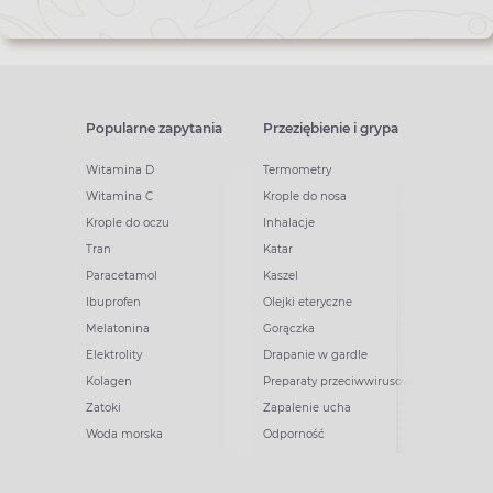
Popularne zapytania
Przeziębienie i grypa
Witamina D
Termometry
Witamina C
Krople do nosa
Krople do oczu
Inhalacje
Tran
Katar
Paracetamol
Kaszel
Ibuprofen
Olejki eteryczne
Melatonina
Gorączka
Elektrolity
Drapanie w gardle
Kolagen
Preparaty przeciwwirusowe
Zatoki
Zapalenie ucha
Woda morska
Odporność