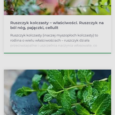
Ruszczyk kolczasty – właściwości. Ruszczyk na
ból nóg, pajączki, cellulit
Ruszczyk kolczasty (inaczej myszopłoch kolczasty) to
roślina o wielu właściwościach – ruszczyk działa
przeciwzapalne i uszczelnia naczynia włosowate, co
może mieć korzystny wpływ na układ krążenia. Wyciąg z
ruszczyka wykorzystuje się dziś przede wszystkim w
kosmetyce oraz jako wsparcie prawidłowej pracy układu
żylnego – ruszczyk wspomaga walkę z „pajączkami”,
cellulitem i problemami naczyniowymi, wpływa
korzystnie na krążenie żylne i funkcjonowanie naczyń
krwionośnych.