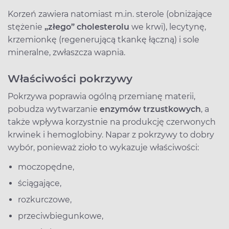
Korzeń zawiera natomiast m.in. sterole (obniżające
stężenie
„złego” cholesterolu
we krwi), lecytynę,
krzemionkę (regenerującą tkankę łączną) i sole
mineralne, zwłaszcza wapnia.
Właściwości pokrzywy
Pokrzywa poprawia ogólną przemianę materii,
pobudza wytwarzanie
enzymów trzustkowych
, a
także wpływa korzystnie na produkcję czerwonych
krwinek i hemoglobiny. Napar z pokrzywy to dobry
wybór, ponieważ zioło to wykazuje właściwości:
moczopędne,
ściągające,
rozkurczowe,
przeciwbiegunkowe,