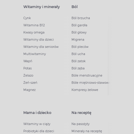
Witaminy i minerały
Ból
Cynk
Ból brzucha
Witamina B12
Ból gardła
Kwasy omega
Ból głowy
Witaminy dla dzieci
Migrena
Witaminy dla seniorów
Ból pleców
Multiwitaminy
Ból ucha
Wapń
Ból zatok
Potas
Ból zęba
Żelazo
Bóle menstruacyjne
Żeń-szeń
Bóle mięśniowo-stawowe
Magnez
Kompresy żelowe
Mama i dziecko
Na receptę
Witaminy w ciąży
Na pasożyty
Probiotyki dla dzieci
Minerały na receptę