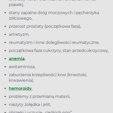
piasek),
stany zapalne dróg moczowych i pęcherzyka
żółciowego,
przerost prostaty (początkowa faza),
artretyzm,
reumatyzm i inne dolegliwości reumatyczne,
początkowa faza cukrzycy, stan przedcukrzycowy,
anemia
,
awitaminoza,
zaburzenia krzepliwości krwi (krwotoki,
krwawienia),
hemoroidy
,
problemy z przemianą materii,
nieżyty żołądka i jelit,
obrzęki i uczucie „ciężkich nóg”,