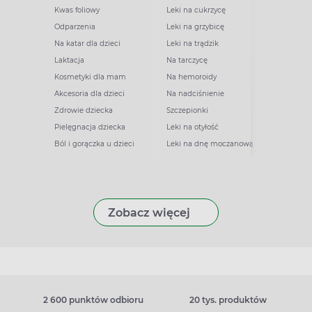
Kwas foliowy
Leki na cukrzycę
Odparzenia
Leki na grzybicę
Na katar dla dzieci
Leki na trądzik
Laktacja
Na tarczycę
Kosmetyki dla mam
Na hemoroidy
Akcesoria dla dzieci
Na nadciśnienie
Zdrowie dziecka
Szczepionki
Pielęgnacja dziecka
Leki na otyłość
Ból i gorączka u dzieci
Leki na dnę moczanową
Zobacz więcej
2 600 punktów odbioru
20 tys. produktów