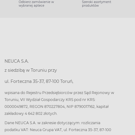
Odbierz zamówienie w
Szeroki asortyment
wybranej aptece
produktów
NEUCA S.A.
z siedzibą w Toruniu przy
ul. Forteczna 35-37, 87-100 Toruń,
wpisana do Rejestru Przedsiębiorców przez Sąd Rejonowy w
Toruniu, VII Wydział Gospodarczy KRS pod nr KRS:
0000049872, REGON 870227804, NIP 8790017162, kapitał
zakładowy 4 642 802 złotych.
Dane NEUCA S.A. w zakresie dotyczącym: rozliczania
podatku VAT: Neuca Grupa VAT, ul. Forteczna 35-37, 87-100