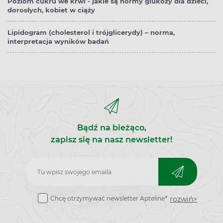
Poziom cukru we krwi - jakie są normy glukozy dla dzieci,
dorosłych, kobiet w ciąży
Lipidogram (cholesterol i trójglicerydy) – norma,
interpretacja wyników badań
Bądź na bieżąco,
zapisz się na nasz newsletter!
Zapisz
do
rozwiń>
Chcę otrzymywać newsletter Apteline
*
newslettera