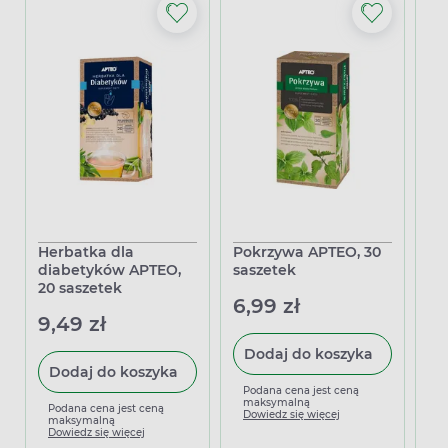
Herbatka dla
Pokrzywa APTEO, 30
Po
diabetyków APTEO,
saszetek
sa
20 saszetek
6,99 zł
7,
9,49 zł
Dodaj do koszyka
Dodaj do koszyka
Podana cena jest ceną
P
maksymalną
m
Podana cena jest ceną
Dowiedz się więcej
D
maksymalną
Dowiedz się więcej