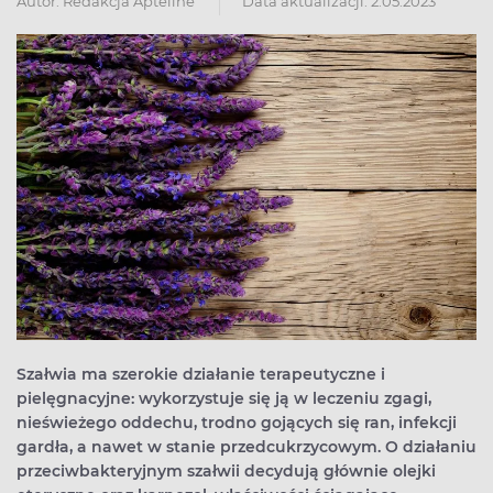
Autor:
Redakcja Apteline
Data aktualizacji: 2.05.2023
Szałwia ma szerokie działanie terapeutyczne i
pielęgnacyjne: wykorzystuje się ją w leczeniu zgagi,
nieświeżego oddechu, trodno gojących się ran, infekcji
gardła, a nawet w stanie przedcukrzycowym. O działaniu
przeciwbakteryjnym szałwii decydują głównie olejki