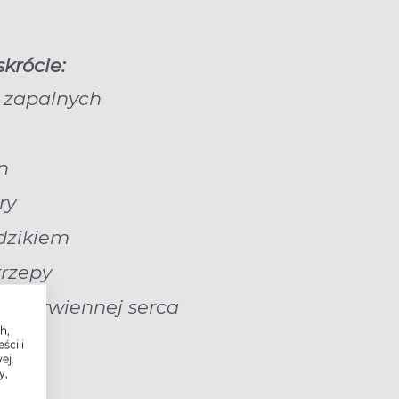
krócie:
 zapalnych
n
ry
dzikiem
krzepy
edokrwiennej serca
h,
ści i
ej.
y,