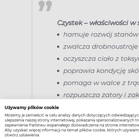
Czystek – właściwości w s
hamuje rozwój stanów
zwalcza drobnoustroje
oczyszcza ciało z toksy
poprawia kondycję skó
pomaga w walce z trą
rozpuszcza zatory i za
zapobiega chorobie ni
Używamy plików cookie
Możemy je zamieścić w celu analizy danych dotyczących odwiedzającyc
ulepszenia naszej strony internetowej, pokazania spersonalizowanych tre
Sprawdź:
Zioła i herbaty ziołowe
zapewnienia Państwu wspaniałego doświadczenia na stronie internetow
Aby uzyskać więcej informacji na temat plików cookie, których używam
otwórz ustawienia.