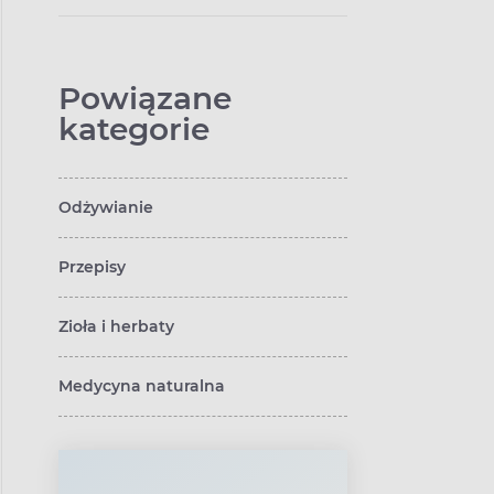
pokarmowe
Powiązane
kategorie
Odżywianie
Przepisy
Zioła i herbaty
Medycyna naturalna