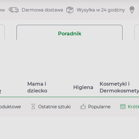
ów
Darmowa dostawa
Wysyłka w 24 godziny
Poradnik
a
Mama i
Kosmetyki i
Higiena
ę
dziecko
Dermokosmety
roduktowe
Ostatnie sztuki
Popularne
Krótk