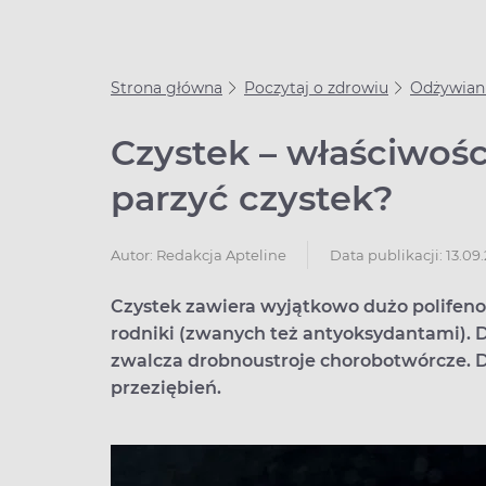
Strona główna
Poczytaj o zdrowiu
Odżywian
Czystek – właściwośc
parzyć czystek?
Data publikacji: 13.09
Autor:
Redakcja Apteline
Czystek zawiera wyjątkowo dużo polifenoli
rodniki (zwanych też antyoksydantami). 
zwalcza drobnoustroje chorobotwórcze. D
przeziębień.