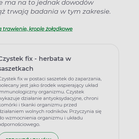
ie ma na to jednak dowodów
ż trwają badania w tym zakresie.
a trawienie, krople żołądkowe
Czystek fix - herbata w
saszetkach
Czystek fix w postaci saszetek do zaparzania,
polecany jest jako środek wspierający układ
immunologiczny organizmu. Czystek
wykazuje działanie antyoksydacyjne, chroni
komórki i tkanki organizmu przed
działaniem wolnych rodników. Przyczynia się
do wzmocnienia organizmu i układu
odpornościowego.