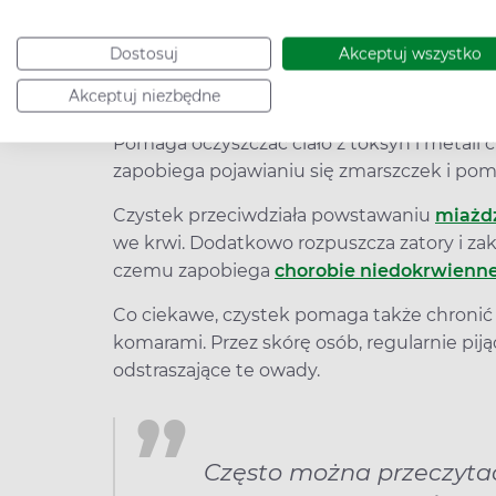
Jak działa czystek?
Czystek zawiera wyjątkowo dużo
polifenoli
Dostosuj
Akceptuj wszystko
(zwanych też antyoksydantami). Dzięki te
Akceptuj niezbędne
drobnoustroje chorobotwórcze. Doskonale s
Pomaga oczyszczać ciało z toksyn i metali 
zapobiega pojawianiu się zmarszczek i pom
Czystek przeciwdziała powstawaniu
miażd
we krwi. Dodatkowo rozpuszcza zatory i za
czemu zapobiega
chorobie
niedokrwienn
Co ciekawe, czystek pomaga także chronić 
komarami. Przez skórę osób, regularnie piją
odstraszające te owady.
Często można przeczyta