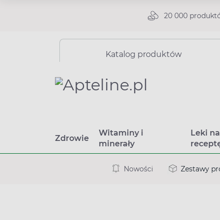
20 000 produkt
Katalog produktów
Witaminy i
Leki n
Zdrowie
minerały
recept
Nowości
Zestawy p