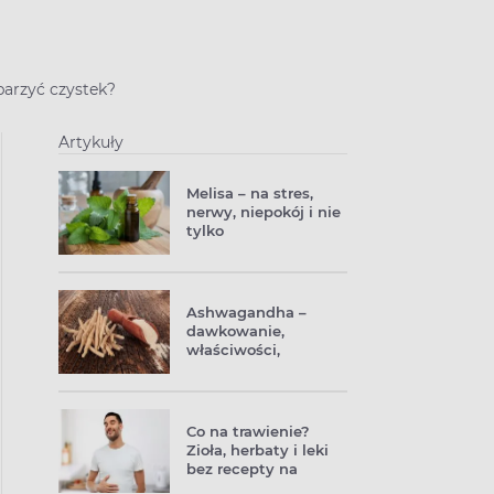
parzyć czystek?
Artykuły
Melisa – na stres,
nerwy, niepokój i nie
tylko
Ashwagandha –
dawkowanie,
właściwości,
działanie. Co to jest
witania ospała?
Co na trawienie?
Zioła, herbaty i leki
bez recepty na
problemy