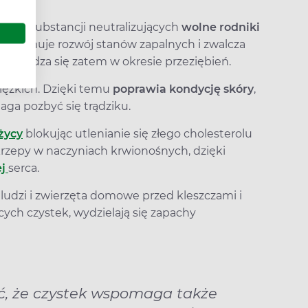
, czyli substancji neutralizujących
wolne rodniki
mu hamuje rozwój stanów zapalnych i zwalcza
prawdza się zatem w okresie przeziębień.
ciężkich. Dzięki temu
poprawia kondycję skóry
,
aga pozbyć się trądziku.
życy
blokując utlenianie się złego cholesterolu
krzepy w naczyniach krwionośnych, dzięki
ej
serca.
ludzi i zwierzęta domowe przed kleszczami i
cych czystek, wydzielają się zapachy
ć, że czystek wspomaga także