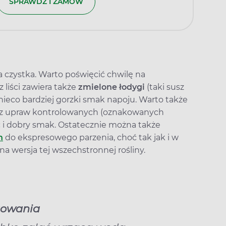
SPRAWDŹ I ZAMÓW
a czystka. Warto poświęcić chwilę na
 liści zawiera także
zmielone łodygi
(taki susz
 nieco bardziej gorzki smak napoju. Warto także
i z upraw kontrolowanych (oznakowanych
 i dobry smak. Ostatecznie można także
h
do ekspresowego parzenia, choć tak jak i w
na wersja tej wszechstronnej rośliny.
towania