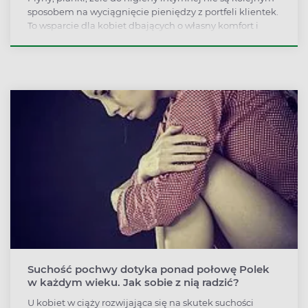
sposobem na wyciągnięcie pieniędzy z portfeli klientek.
To wsparcie dla kobiet dbających o własny komfort i
zdrowie. Preparaty tego typu mają pH dopasowane do
tego, które ma pochwa.
Suchość pochwy dotyka ponad połowę Polek
w każdym wieku. Jak sobie z nią radzić?
U kobiet w ciąży rozwijająca się na skutek suchości