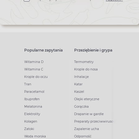
newslettera
Popularne zapytania
Przeziębienie i grypa
Witamina D
Termometry
Witamina C
Krople do nosa
Krople do oczu
Inhalacje
Tran
Katar
Paracetamol
Kaszel
Ibuprofen
Olejki eteryczne
Melatonina
Gorączka
Elektrolity
Drapanie w gardle
Kolagen
Preparaty przeciwwirusowe
Zatoki
Zapalenie ucha
Woda morska
Odporność