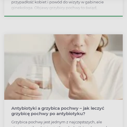
przypadłość kobiet i powód do wizyty w gabinecie
ginekologa. Objawy grzybicy pochwy to świąd,
pieczenie i upławy o serowatej konsystencji. Grzybicę
powoduje wiele czynników, m.in. nieleczona lub
rozchwiana cukrzyca, ciąża, błędy w higienie intymnej
czy długotrwałe stosowanie antybiotyków.
Zdecydowanie rzadziej grzybica pochwy rozwija się w
wyniku kontaktów seksualnych. Jak rozpoznać grzybicę
pochwy? Kto jest na nią najbardziej narażony? Jakie są
możliwości leczenia grzybicy pochwy?
Antybiotyki a grzybica pochwy – jak leczyć
grzybicę pochwy po antybiotyku?
Grzybica pochwy jest jednym z najczęstszych, ale