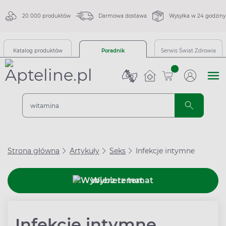
20 000 produktów
Darmowa dostawa
Wysyłka w 24 godziny
Katalog produktów
Poradnik
Serwis Świat Zdrowia
sztuk
Strona główna
Artykuły
Seks
Infekcje intymne
Wybierz temat
Infekcje intymne