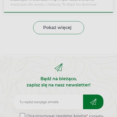
mężczyzn do wizyty u lekarza. To błąd, bo domowe
sposoby na grzybicę prącia często są nieskuteczne i
konieczne staje się stosowanie leków na receptę.
Objawów grzybicy penisa nie można lekceważyć, nie
tylko z powodu uciążliwego swędzenia skóry, ale też
Pokaż więcej
dlatego, że może ona być wynikiem innych chorób, w
tym cukrzycy.
Bądź na bieżąco,
zapisz się na nasz newsletter!
Zapisz
do
rozwiń>
Chcę otrzymywać newsletter Apteline
*