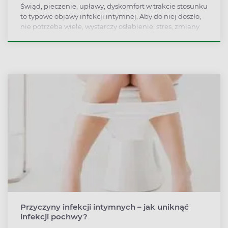
Świąd, pieczenie, upławy, dyskomfort w trakcie stosunku
to typowe objawy infekcji intymnej. Aby do niej doszło,
nie potrzeba wiele, wystarczy osłabienie, stres, zmiany
hormonalne czy przebyta choroba, by równowaga flory
bakteryjnej w pochwie została zaburzona. Dowiedz się,
jak chronić się przed infekcjami i zapomnij o
nieprzyjemnych objawach.
Przyczyny infekcji intymnych – jak uniknąć
infekcji pochwy?