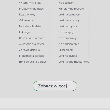
Witaminy w ciąży
Na pasożyty
Probiotyki dla dzieci
Minerały na receptę
Kwas foliowy
Leki na cukrzycę
Odparzenia
Leki na grzybicę
Na katar dla dzieci
Leki na trądzik
Laktacja
Na tarczycę
Kosmetyki dla mam
Na hemoroidy
Akcesoria dla dzieci
Na nadciśnienie
Zdrowie dziecka
Szczepionki
Pielęgnacja dziecka
Leki na otyłość
Ból i gorączka u dzieci
Leki na dnę moczanową
Zobacz więcej