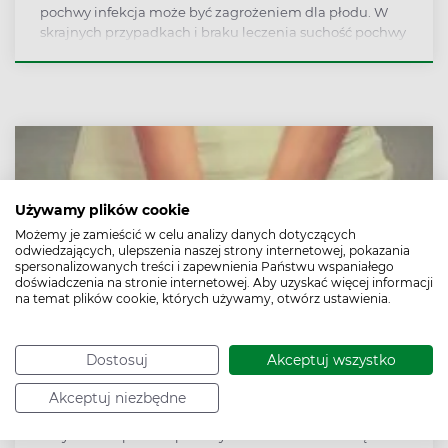
pochwy infekcja może być zagrożeniem dla płodu. W
skrajnych przypadkach i braku leczenia suchość pochwy
może prowadzić do zapalenia błony śluzowej macicy,
zapalenia przydatków, zapalenia dróg moczowych i
zakażenia tkanek miękkich. Jakie mogą być przyczyny
suchości pochwy? Jak sobie z nią radzić?
Używamy plików cookie
Możemy je zamieścić w celu analizy danych dotyczących
odwiedzających, ulepszenia naszej strony internetowej, pokazania
spersonalizowanych treści i zapewnienia Państwu wspaniałego
doświadczenia na stronie internetowej. Aby uzyskać więcej informacji
na temat plików cookie, których używamy, otwórz ustawienia.
Dostosuj
Akceptuj wszystko
Grzybica pochwy – częsta dolegliwość, która
Akceptuj niezbędne
lubi wracać. Objawy grzybicy pochwy
Grzybicze zapalenie pochwy i sromu to bardzo częsta