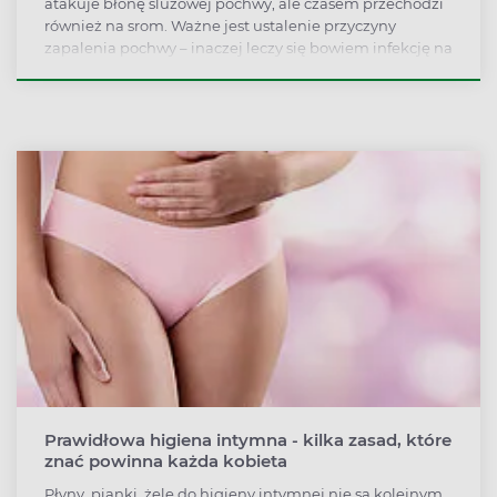
atakuje błonę śluzowej pochwy, ale czasem przechodzi
również na srom. Ważne jest ustalenie przyczyny
zapalenia pochwy – inaczej leczy się bowiem infekcję na
tle bakteryjnym, a inaczej tę wywołaną przez grzyby.
Prawidłowa higiena intymna - kilka zasad, które
znać powinna każda kobieta
Płyny, pianki, żele do higieny intymnej nie są kolejnym