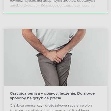
również najbardziej uciążliwych skutków ubocznych
antybiotykoterapii. Dlaczego podczas przyjmowania
antybiotyków dochodzi do infekcji grzybiczej i jak sobie
z nią radzić?
Grzybica penisa – objawy, leczenie. Domowe
sposoby na grzybicę prącia
Grzybica penisa, czyli drożdżakowe zapalenie błon
śluzowych w okolicach intymnych rzadko skłania