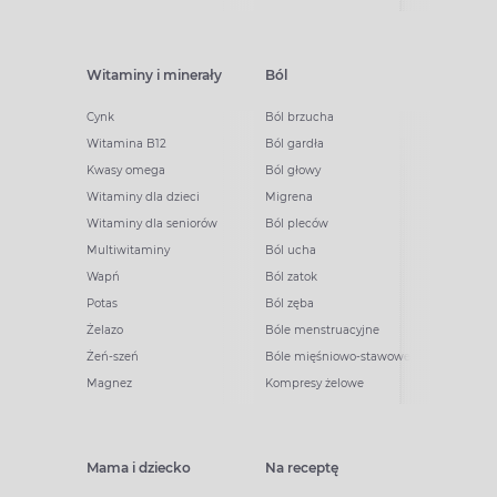
Witaminy i minerały
Ból
Cynk
Ból brzucha
Witamina B12
Ból gardła
Kwasy omega
Ból głowy
Witaminy dla dzieci
Migrena
Witaminy dla seniorów
Ból pleców
Multiwitaminy
Ból ucha
Wapń
Ból zatok
Potas
Ból zęba
Żelazo
Bóle menstruacyjne
Żeń-szeń
Bóle mięśniowo-stawowe
Magnez
Kompresy żelowe
Mama i dziecko
Na receptę