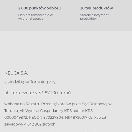
2 600 punktów odbioru
20 tys. produktów
Odbierz zamówienie w
Szeroki asortyment
wybranej aptece
produktów
NEUCA S.A.
z siedzibą w Toruniu przy
ul. Forteczna 35-37, 87-100 Toruń,
wpisana do Rejestru Przedsiębiorców przez Sąd Rejonowy w
Toruniu, VII Wydział Gospodarczy KRS pod nr KRS:
0000049872, REGON 870227804, NIP 8790017162, kapitał
zakładowy 4 642 802 złotych.