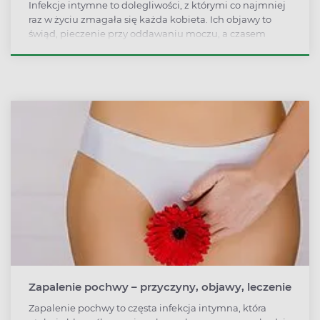
Infekcje intymne to dolegliwości, z którymi co najmniej
raz w życiu zmagała się każda kobieta. Ich objawy to
świąd, pieczenie przy oddawaniu moczu, a czasem
również w trakcie stosunku oraz upławy. Jakie są
przyczyny nawracających infekcji intymnych i jak im
zapobiegać?
Zapalenie pochwy – przyczyny, objawy, leczenie
Zapalenie pochwy to częsta infekcja intymna, która