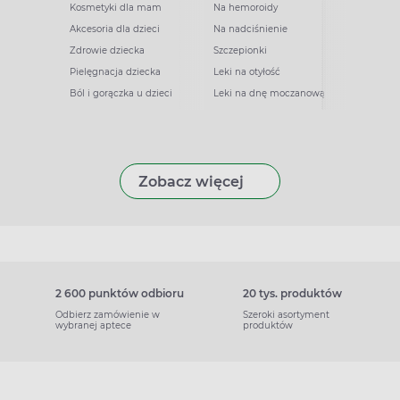
Kosmetyki dla mam
Na hemoroidy
Akcesoria dla dzieci
Na nadciśnienie
Zdrowie dziecka
Szczepionki
Pielęgnacja dziecka
Leki na otyłość
Ból i gorączka u dzieci
Leki na dnę moczanową
Zobacz więcej
2 600 punktów odbioru
20 tys. produktów
Odbierz zamówienie w
Szeroki asortyment
wybranej aptece
produktów