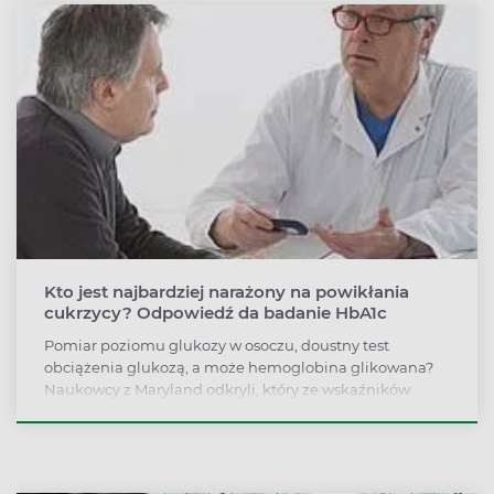
Kto jest najbardziej narażony na powikłania
cukrzycy? Odpowiedź da badanie HbA1c
Pomiar poziomu glukozy w osoczu, doustny test
obciążenia glukozą, a może hemoglobina glikowana?
Naukowcy z Maryland odkryli, który ze wskaźników
najtrafniej opisuje grupę pacjentów obciążonych
ryzykiem rozwoju cukrzycy i jej powikłań.