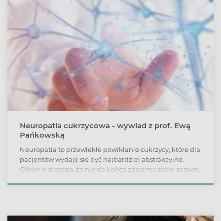
Neuropatia cukrzycowa - wywiad z prof. Ewą
Pańkowską
Neuropatia to przewlekłe powikłanie cukrzycy, które dla
pacjentów wydaje się być najbardziej abstrakcyjne.
Głównie dlatego, że nie do końca zdajemy sobie sprawę,
jakie znaczenie dla naszego samopoczucia i
funkcjonowania mają włókna nerwowe. Co jest istotą
neuropatii cukrzycowej, jakie daje objawy oraz jak ją
diagnozować i leczyć wyjaśnia diabetolog, prof. Ewa
Pańkowska z Instytutu Diabetologii w Warszawie.