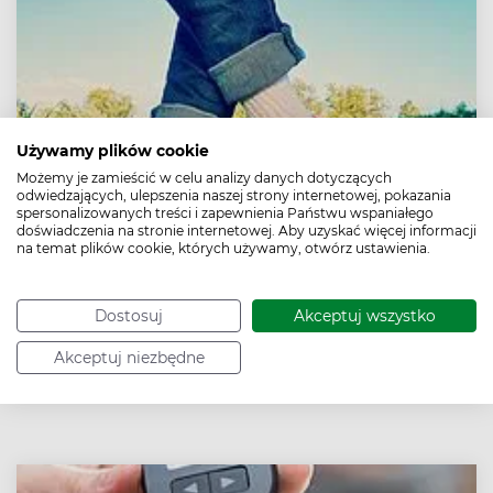
Używamy plików cookie
Możemy je zamieścić w celu analizy danych dotyczących
odwiedzających, ulepszenia naszej strony internetowej, pokazania
spersonalizowanych treści i zapewnienia Państwu wspaniałego
doświadczenia na stronie internetowej. Aby uzyskać więcej informacji
na temat plików cookie, których używamy, otwórz ustawienia.
Stopa cukrzycowa to większe ryzyko
upośledzenia funkcji poznawczych
Dostosuj
Akceptuj wszystko
Stopa cukrzycowa to groźne powikłanie cukrzycy, z
którym zmaga się od kilku do kilkunastu procent osób z
Akceptuj niezbędne
cukrzycą. Naukowcy z Uniwersytetu Ben-Guriona
odkryli, że istnieje zależność między tą dolegliwością a
pogorszeniem funkcji poznawczych, które wpływają
negatywnie na pracę mózgu.