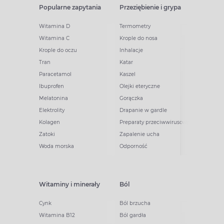
Popularne zapytania
Przeziębienie i grypa
Witamina D
Termometry
Witamina C
Krople do nosa
Krople do oczu
Inhalacje
Tran
Katar
Paracetamol
Kaszel
Ibuprofen
Olejki eteryczne
Melatonina
Gorączka
Elektrolity
Drapanie w gardle
Kolagen
Preparaty przeciwwirusowe
Zatoki
Zapalenie ucha
Woda morska
Odporność
Witaminy i minerały
Ból
Cynk
Ból brzucha
Witamina B12
Ból gardła