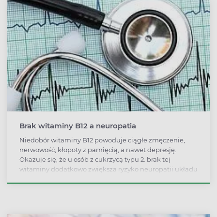
Brak witaminy B12 a neuropatia
Niedobór witaminy B12 powoduje ciągłe zmęczenie,
nerwowość, kłopoty z pamięcią, a nawet depresję.
Okazuje się, że u osób z cukrzycą typu 2. brak tej
witaminy dodatkowo zwiększa ryzyko neuropatii układu
krążenia.