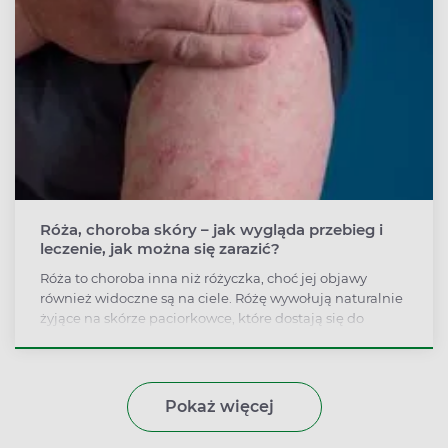
Róża, choroba skóry – jak wygląda przebieg i
leczenie, jak można się zarazić?
Róża to choroba inna niż różyczka, choć jej objawy
również widoczne są na ciele. Różę wywołują naturalnie
żyjące na skórze paciorkowce, które dostają się do
organizmu przez zranienia i mnożą w przypadku
osłabienia odporności. Zakażenie przypomina ostrą
grypę, a na skórze, najczęściej na nodze lub na twarzy,
pojawia się obrzęknięte zaczerwienienie.
Pokaż więcej