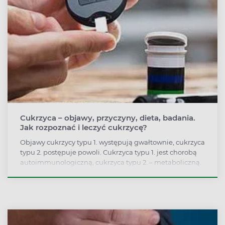
Cukrzyca – objawy, przyczyny, dieta, badania.
Jak rozpoznać i leczyć cukrzycę?
Objawy cukrzycy typu 1. występują gwałtownie, cukrzyca
typu 2. postępuje powoli. Cukrzyca typu 1. jest chorobą
autoimmunologiczną, cukrzyca typu 2. – metaboliczną.
Leczenie jest zależne od typu cukrzycy, może
obejmować podawanie insuliny, doustnych leków
przeciwcukrzycowych. W każdym przypadku trzeba
zmienić tryb życia: wprowadzić odpowiednią dietę i
dobraną aktywność fizyczną.