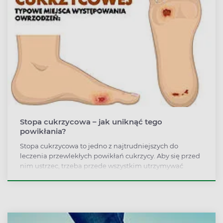
Stopa cukrzycowa – jak uniknąć tego
powikłania?
Stopa cukrzycowa to jedno z najtrudniejszych do
leczenia przewlekłych powikłań cukrzycy. Aby się przed
nim ustrzec, trzeba przede wszystkim utrzymywać
prawidłowy poziom cukru we krwi. Ważna jest także
odpowiednia pielęgnacja skóry, ochrona stóp przed
urazami oraz regularna kontrola ich stanu przez lekarza
pierwszego kontaktu, diabetologa, podologa lub
pielęgniarkę podologiczną.