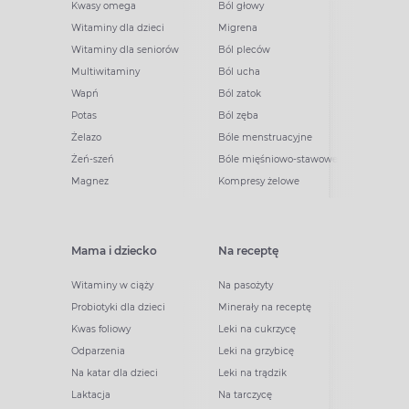
Kwasy omega
Ból głowy
Witaminy dla dzieci
Migrena
Witaminy dla seniorów
Ból pleców
Multiwitaminy
Ból ucha
Wapń
Ból zatok
Potas
Ból zęba
Żelazo
Bóle menstruacyjne
Żeń-szeń
Bóle mięśniowo-stawowe
Magnez
Kompresy żelowe
Mama i dziecko
Na receptę
Witaminy w ciąży
Na pasożyty
Probiotyki dla dzieci
Minerały na receptę
Kwas foliowy
Leki na cukrzycę
Odparzenia
Leki na grzybicę
Na katar dla dzieci
Leki na trądzik
Laktacja
Na tarczycę