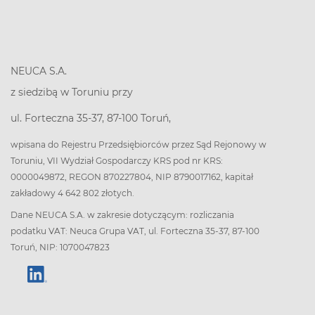
NEUCA S.A.
z siedzibą w Toruniu przy
ul. Forteczna 35-37, 87-100 Toruń,
wpisana do Rejestru Przedsiębiorców przez Sąd Rejonowy w
Toruniu, VII Wydział Gospodarczy KRS pod nr KRS:
0000049872, REGON 870227804, NIP 8790017162, kapitał
zakładowy 4 642 802 złotych.
Dane NEUCA S.A. w zakresie dotyczącym: rozliczania
podatku VAT: Neuca Grupa VAT, ul. Forteczna 35-37, 87-100
Toruń, NIP: 1070047823