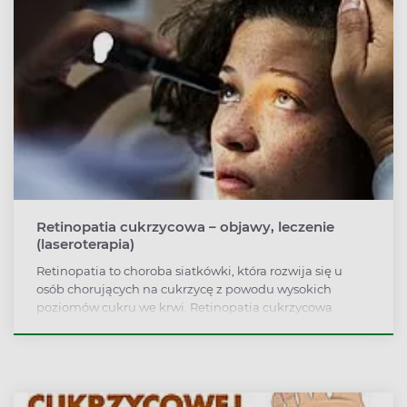
Retinopatia cukrzycowa – objawy, leczenie
(laseroterapia)
Retinopatia to choroba siatkówki, która rozwija się u
osób chorujących na cukrzycę z powodu wysokich
poziomów cukru we krwi. Retinopatia cukrzycowa
(inaczej cukrzycowa choroba oczu) to obecnie główna
przyczyna ślepoty na świecie. Jakie są objawy
retinopatii? Jak zapobiegać temu powikłaniu? Na czym
polega leczenie retinopatii laserem?