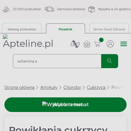
20 000 produktów
Darmowa dostawa
Wysyłka w 24 godziny
Katalog produktów
Poradnik
Serwis Świat Zdrowia
sztuk
Strona główna
Artykuły
Choroby
Cukrzyca
Powikłan
Wybierz temat
Powikłania cukrzycy