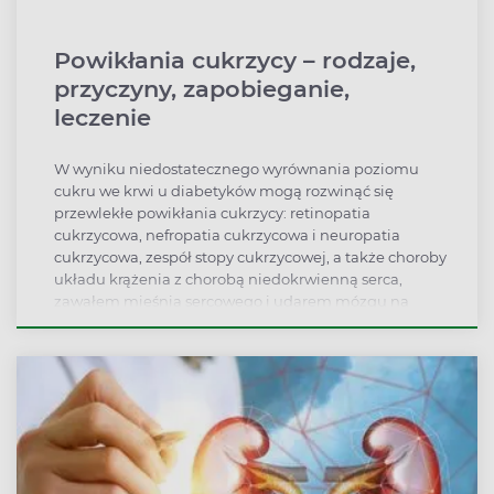
Powikłania cukrzycy – rodzaje,
przyczyny, zapobieganie,
leczenie
W wyniku niedostatecznego wyrównania poziomu
cukru we krwi u diabetyków mogą rozwinąć się
przewlekłe powikłania cukrzycy: retinopatia
cukrzycowa, nefropatia cukrzycowa i neuropatia
cukrzycowa, zespół stopy cukrzycowej, a także choroby
układu krążenia z chorobą niedokrwienną serca,
zawałem mięśnia sercowego i udarem mózgu na
czele.