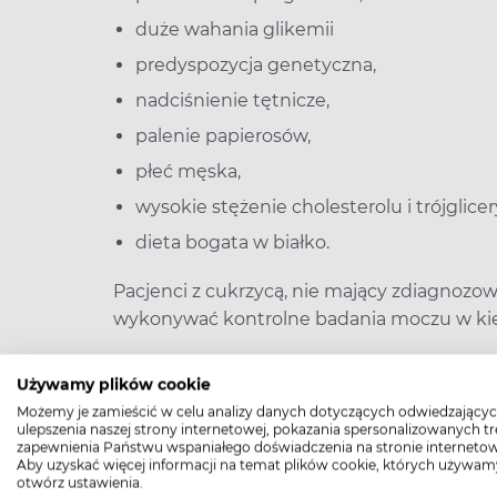
duże wahania glikemii
predyspozycja genetyczna,
nadciśnienie tętnicze,
palenie papierosów,
płeć męska,
wysokie stężenie cholesterolu i trójglic
dieta bogata w białko.
Pacjenci z cukrzycą, nie mający zdiagnoz
wykonywać kontrolne badania moczu w kier
Używamy plików cookie
Możemy je zamieścić w celu analizy danych dotyczących odwiedzającyc
Chorzy z cukrzycą typu 2
ulepszenia naszej strony internetowej, pokazania spersonalizowanych tre
zapewnienia Państwu wspaniałego doświadczenia na stronie internetow
moczu raz w roku od mo
Aby uzyskać więcej informacji na temat plików cookie, których używam
cukrzycą typu 1. – raz w 
otwórz ustawienia.