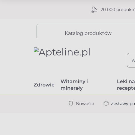
20 000 produkt
Katalog produktów
Witaminy i
Leki n
Zdrowie
minerały
recept
Nowości
Zestawy p