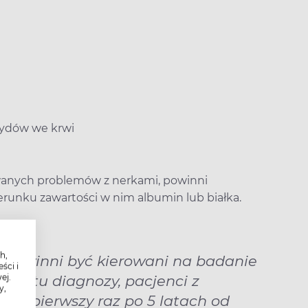
erydów we krwi
owanych problemów z nerkami, powinni
unku zawartości w nim albumin lub białka.
h,
. powinni być kierowani na badanie
ści i
ej.
mentu diagnozy, pacjenci z
y,
roku, pierwszy raz po 5 latach od