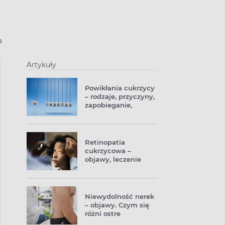
a
Artykuły
Powikłania cukrzycy
– rodzaje, przyczyny,
zapobieganie,
leczenie
Retinopatia
cukrzycowa –
objawy, leczenie
(laseroterapia)
Niewydolność nerek
– objawy. Czym się
różni ostre
uszkodzenie nerek