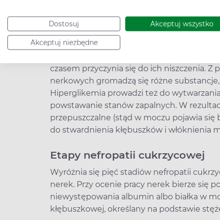
diagnozy.
Dostosuj
Akceptuj wszystko
Wysoki cukier - wpływ na nerki
Akceptuj niezbędne
Wysoki poziom cukru sprawia, że zwiększa s
czasem przyczynia się do ich niszczenia. 
nerkowych gromadzą się różne substancje, 
Hiperglikemia prowadzi też do wytwarzani
powstawanie stanów zapalnych. W rezultaci
przepuszczalne (stąd w moczu pojawia się b
do stwardnienia kłębuszków i włóknienia m
Etapy nefropatii cukrzycowej
Wyróżnia się pięć stadiów nefropatii cukrz
nerek. Przy ocenie pracy nerek bierze się 
niewystępowania albumin albo białka w moczu
kłębuszkowej, określany na podstawie stęż