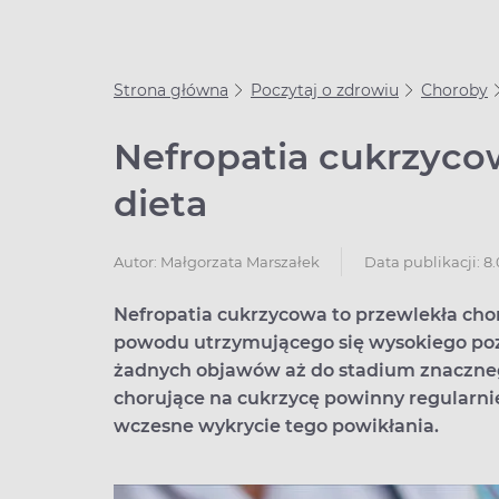
Strona główna
Poczytaj o zdrowiu
Choroby
Nefropatia cukrzycow
dieta
Data publikacji: 8
Autor:
Małgorzata Marszałek
Nefropatia cukrzycowa to przewlekła chor
powodu utrzymującego się wysokiego poz
żadnych objawów aż do stadium znaczneg
chorujące na cukrzycę powinny regularn
wczesne wykrycie tego powikłania.