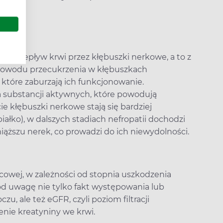
ię przepływ krwi przez kłębuszki nerkowe, a to z
Z powodu przecukrzenia w kłębuszkach
które zaburzają ich funkcjonowanie.
a substancji aktywnych, które powodują
e kłębuszki nerkowe stają się bardziej
iałko), w dalszych stadiach nefropatii dochodzi
iąższu nerek, co prowadzi do ich niewydolności.
ycowej, w zależności od stopnia uszkodzenia
pod uwagę nie tylko fakt występowania lub
, ale też eGFR, czyli poziom filtracji
enie kreatyniny we krwi.