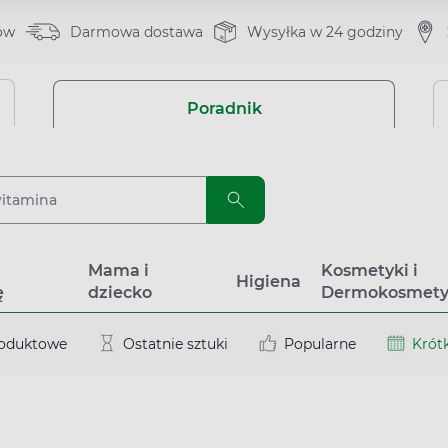
ów
Darmowa dostawa
Wysyłka w 24 godziny
Poradnik
a
Mama i
Kosmetyki i
Higiena
ę
dziecko
Dermokosmety
roduktowe
Ostatnie sztuki
Popularne
Krótk