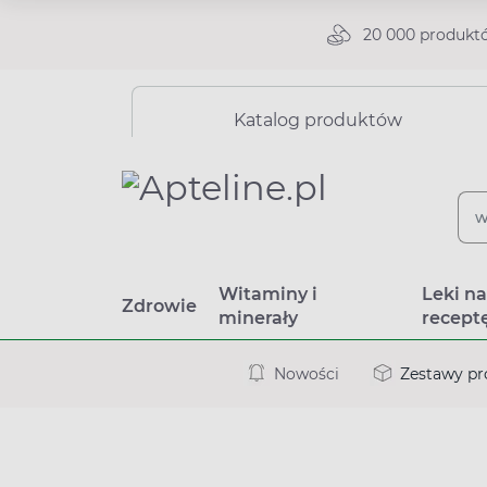
20 000 produkt
Katalog produktów
Witaminy i
Leki n
Zdrowie
minerały
recept
Nowości
Zestawy p