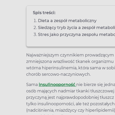
Spis treści:
Dieta a zespół metaboliczny
Siedzący tryb życia a zespół metabol
Stres jako przyczyna zespołu metab
Najważniejszym czynnikiem prowadzącym d
zmniejszona wrażliwość tkanek organizmu n
wtórna hiperinsulinemia, która sama w sob
chorób sercowo-naczyniowych.
Sama
insulinooporność
nie bierze się jed
osób mających nadmiar tkanki tłuszczowej w 
przyczyną jest najprawdopodobniej tłuszcz 
tylko insulinooporności, ale też pozostały
(nadciśnienia, miażdżycy czy hiperlipidemii