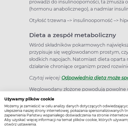
prowadzi do insulinooporności, ta zmusza 
(hormonu anabolicznego), a nadmiar insulin
Otyłość trzewna –> insulinooporność –> hip
Dieta a zespół metaboliczny
Wśród składników pokarmowych największy
przypisuje się węglowodanom prostym, czy
słodkich napojach. Natomiast dieta opar
działanie chroniące organizm przed rozwin
Czytaj więcej:
Odpowiednia dieta może spow
Węglowodany złożone powodują powolne uwa
tym samym nie zmuszają organizmu do wydzi
Używamy plików cookie
zwracanie uwagi na tłuszcze nasycone, które
Możemy je zamieścić w celu analizy danych dotyczących odwiedzającyc
której nadmiar prowadzi do nadciśnienia.
ulepszenia naszej strony internetowej, pokazania spersonalizowanych tre
zapewnienia Państwu wspaniałego doświadczenia na stronie internetow
Aby uzyskać więcej informacji na temat plików cookie, których używam
Wiele badań naukowych sugeruje również, 
otwórz ustawienia.