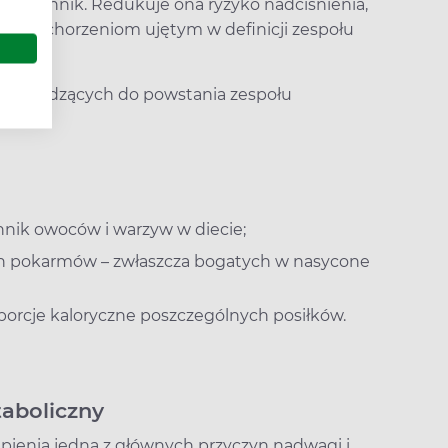
 w błonnik. Redukuje ona ryzyko nadciśnienia,
ając schorzeniom ujętym w definicji zespołu
prowadzących do powstania zespołu
nnik owoców i warzyw w diecie;
h pokarmów – zwłaszcza bogatych w nasycone
porcje kaloryczne poszczególnych posiłków.
taboliczny
tpienia jedna z głównych przyczyn nadwagi i