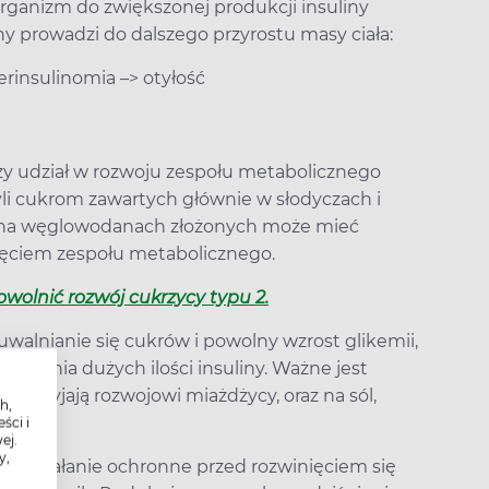
organizm do zwiększonej produkcji insuliny
y prowadzi do dalszego przyrostu masy ciała:
erinsulinomia –> otyłość
 udział w rozwoju zespołu metabolicznego
li cukrom zawartych głównie w słodyczach i
ta na węglowodanach złożonych może mieć
ięciem zespołu metabolicznego.
olnić rozwój cukrzycy typu 2.
lnianie się cukrów i powolny wzrost glikemii,
elania dużych ilości insuliny. Ważne jest
 sprzyjają rozwojowi miażdżycy, oraz na sól,
h,
ści i
ej.
y,
że działanie ochronne przed rozwinięciem się