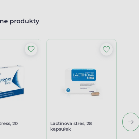
ne produkty
ress, 20
Lactinova stres, 28
Magne
kapsułek
stres,