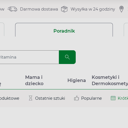
ów
Darmowa dostawa
Wysyłka w 24 godziny
Poradnik
a
Mama i
Kosmetyki i
Higiena
ę
dziecko
Dermokosmety
roduktowe
Ostatnie sztuki
Popularne
Krótk