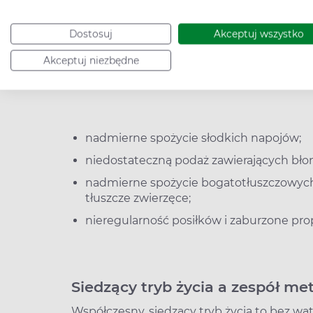
zespołu metabolicznego pełni dieta bogata
cukrzycy czy otyłości, tym samym zapobieg
Dostosuj
Akceptuj wszystko
metabolicznego.
Akceptuj niezbędne
Wśród głównych grzechów dietetycznych, 
metabolicznego, wymienia się:
nadmierne spożycie słodkich napojów;
niedostateczną podaż zawierających bło
nadmierne spożycie bogatotłuszczowyc
tłuszcze zwierzęce;
nieregularność posiłków i zaburzone pro
Siedzący tryb życia a zespół me
Współczesny, siedzący tryb życia to bez wą