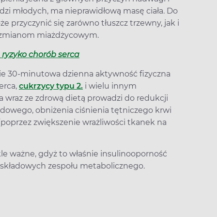
 ludzi młodych, ma nieprawidłową masę ciała. Do
 przyczynić się zarówno tłuszcz trzewny, jak i
u i zmianom miażdżycowym.
 ryzyko chorób serca
ie 30-minutowa dzienna aktywność fizyczna
erca,
cukrzycy typu 2.
i wielu innym
 wraz ze zdrową dietą prowadzi do redukcji
idowego, obniżenia ciśnienia tętniczego krwi
(poprzez zwiększenie wrażliwości tkanek na
le ważne, gdyż to właśnie insulinooporność
składowych zespołu metabolicznego.