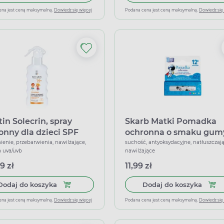
ena jest ceną maksymalną.
Dowiedz się więcej
Podana cena jest ceną maksymalną.
Dowiedz się
in Solecrin, spray
Skarb Matki Pomadka
onny dla dzieci SPF
ochronna o smaku gum
175 ml
balonowej
ienie, przebarwienia, nawilżające,
suchość, antyoksydacyjne, natłuszczają
 uva/uvb
nawilżające
9 zł
11,99 zł
Dodaj do koszyka Iwostin Solecrin, spray ochronn
Dodaj
Dodaj do koszyka
Dodaj do koszyka
ena jest ceną maksymalną.
Dowiedz się więcej
Podana cena jest ceną maksymalną.
Dowiedz się