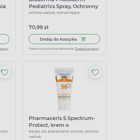
nia
Pediatrics Spray, Ochronny
l
spray dla dzieci SPF 50+,
ochrona uva/uvb, wzmacniające
200 ml
70,99 zł
 krem ochronny na słońce do twarzy i ciała SPF 50+, 125 ml
 do koszyka Ziajka, emulsja wodoodporna do opalania dla dzieci, S
Dodaj do koszyka Bioderma P
Dodaj do koszyka
 więcej
Podana cena jest ceną maksymalną.
Dowiedz się więcej
Pharmaceris S Spectrum-
Protect, krem o
szerokopasmowej ochronie
hrona
alergia, azs, podrażnienie, suchość, ochrona
uva/uvb
SPF 50+, 50 ml