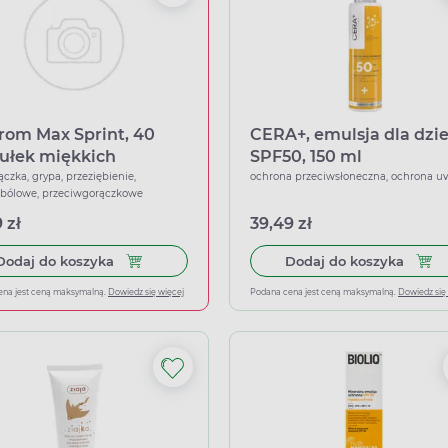
rom Max Sprint, 40
CERA+, emulsja dla dzie
ułek miękkich
SPF50, 150 ml
ączka, grypa, przeziębienie,
ochrona przeciwsłoneczna, ochrona uv
wbólowe, przeciwgorączkowe
 zł
39,49 zł
Dodaj do koszyka Ibuprom Max Sprint, 40 kapsu
Dodaj
Dodaj do koszyka
Dodaj do koszyka
ena jest ceną maksymalną.
Dowiedz się więcej
Podana cena jest ceną maksymalną.
Dowiedz się