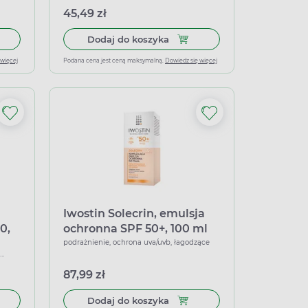
45,49 zł
ineral, Fluid mineralny dla dzieci do skóry wrażliwej i alergiczn
 do koszyka Bioderma Photoderm Mineral Fluide, fluid mineralny S
Dodaj do koszyka Pharmaceri
Dodaj do koszyka
 więcej
Podana cena jest ceną maksymalną.
Dowiedz się więcej
Iwostin Solecrin, emulsja
0,
ochronna SPF 50+, 100 ml
podrażnienie, ochrona uva/uvb, łagodzące
87,99 zł
doodporna dla dzieci SPF 50+, 125 ml
 do koszyka Bioliq SPF, mineralna emulsja ochronna SPF 30, 30 ml
Dodaj do koszyka Iwostin Sol
Dodaj do koszyka