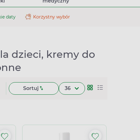
ki
medyczny
ie daty
Korzystny wybór
a dzieci, kremy do
onne
Sortuj
36