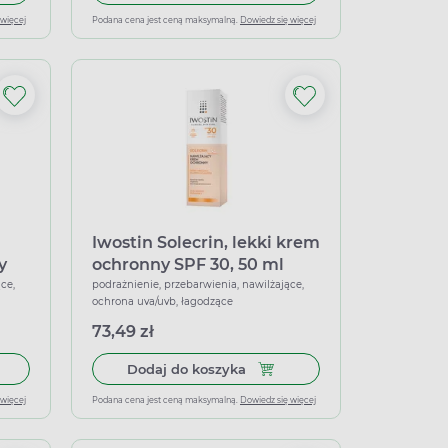
 więcej
Podana cena jest ceną maksymalną.
Dowiedz się więcej
Iwostin Solecrin, lekki krem
y
ochronny SPF 30, 50 ml
ce,
podrażnienie, przebarwienia, nawilżające,
ochrona uva/uvb, łagodzące
73,49 zł
y dla dzieci SPF 50+, 175 ml
 do koszyka Skarb Matki Pomadka ochronna o smaku gumy balon
Dodaj do koszyka Iwostin Sol
Dodaj do koszyka
 więcej
Podana cena jest ceną maksymalną.
Dowiedz się więcej