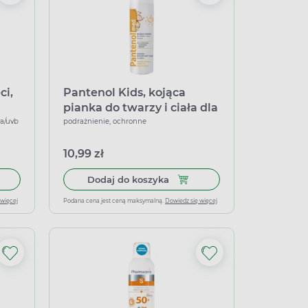
ci,
Pantenol Kids, kojąca
pianka do twarzy i ciała dla
dzieci, 150 ml
a/uvb
podrażnienie, ochronne
10,99 zł
łek miękkich
 do koszyka CERA+, emulsja dla dzieci, SPF50, 150 ml
Dodaj do koszyka Pantenol Kid
Dodaj do koszyka
 więcej
Podana cena jest ceną maksymalną.
Dowiedz się więcej