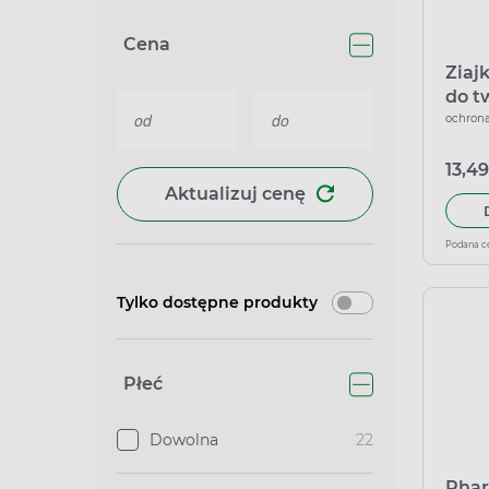
Cena
Ziaj
do t
dzie
ochrona
życia
13,49
Aktualizuj cenę
Podana c
Tylko dostępne produkty
Płeć
Dowolna
22
Phar