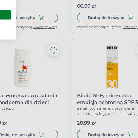
gicznej SPF 50+, 50 g
 zł
66,99 zł
Dodaj do koszyka Bioderma Photoderm Pediatrics M
Dodaj
Dodaj do koszyka
Dodaj do koszyka
ena jest ceną maksymalną.
Dowiedz się więcej
Podana cena jest ceną maksymalną.
Dowiedz się
ka, emulsja do opalania
Bioliq SPF, mineralna
odporna dla dzieci
emulsja ochronna SPF 3
50+, 125 ml
30 ml
 uva/uvb
alergia, podrażnienie, przebarwienia,
suchość, nawilżające, ochrona uva/uvb,
odżywcze, łagodzące
 zł
28,99 zł
Dodaj do koszyka Ziajka, emulsja do opalania wo
Dodaj
Dodaj do koszyka
Dodaj do koszyka