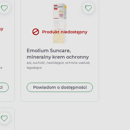
ny
Produkt niedostępny
Emolium Suncare,
mineralny krem ochronny
nny
SPF 50+, 50 ml
azs, suchość, nawilżające, ochrona uva/uvb,
ce
łagodzące
l
ci
Powiadom o dostępności