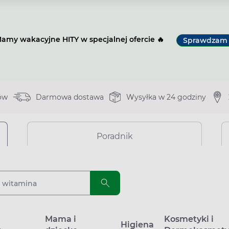
amy wakacyjne HITY w specjalnej ofercie 🔥
Sprawdzam
ów
Darmowa dostawa
Wysyłka w 24 godziny
Poradnik
a
Mama i
Kosmetyki i
Higiena