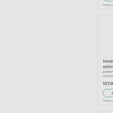
Podana c
Iwost
ochr
50+, 
podrażn
ochrona
107,9
Podana c