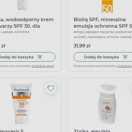
ka, wodoodporny krem
Bioliq SPF, mineralna
warzy SPF 30, dla
emulsja ochronna SPF 5
ci powyżej 3. miesiąca
30 ml
 uva/uvb, ochronne
alergia, pękające naczynka, podrażnien
suchość, nawilżające, ochrona uva/uvb,
, 50 ml
odżywcze, łagodzące
 zł
31,99 zł
Dodaj do koszyka Ziajka, wodoodporny krem do tw
Dodaj
Dodaj do koszyka
Dodaj do koszyka
ena jest ceną maksymalną.
Dowiedz się więcej
Podana cena jest ceną maksymalną.
Dowiedz się
maceris S
Ziajka, emulsja