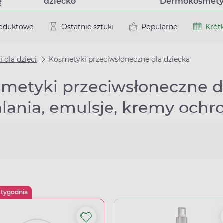
ę
dziecko
Dermokosmety
roduktowe
Ostatnie sztuki
Popularne
Krótk
 dla dzieci
Kosmetyki przeciwsłoneczne dla dziecka
metyki przeciwsłoneczne dl
lania, emulsje, kremy ochr
 tygodnia