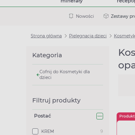
minerały
recept
Nowości
Zestawy p
Strona główna
Pielęgnacja dzieci
Kosmetyki
Kos
Kategoria
opa
Cofnij do Kosmetyki dla
dzieci
Filtruj produkty
Postać
Produkt
KREM
9