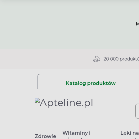
M
20 000 produkt
Katalog produktów
Witaminy i
Leki n
Zdrowie