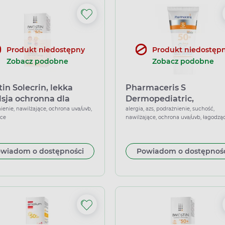
Produkt niedostępny
Produkt niedostęp
Zobacz podobne
Zobacz podobne
tin Solecrin, lekka
Pharmaceris S
sja ochronna dla
Dermopediatric,
ci SPF 50+, 100 ml
bezpieczny krem ochro
ienie, nawilżające, ochrona uva/uvb,
alergia, azs, podrażnienie, suchość,
ące
nawilżające, ochrona uva/uvb, łagodzą
do twarzy SPF 50+, 50 m
wiadom o dostępności
Powiadom o dostępnoś