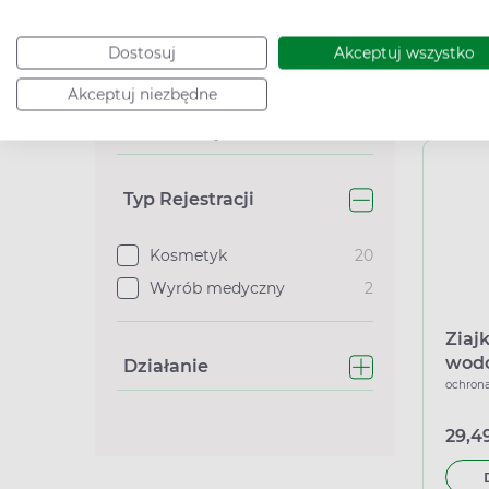
aler
46,49
Cynk
4
Dostosuj
Akceptuj wszystko
Witamina C, Kwas
3
ascorbinowy
Akceptuj niezbędne
Podana c
Zobacz więcej
Typ Rejestracji
Kosmetyk
20
Wyrób medyczny
2
Ziaj
wodo
Działanie
SPF 
ochrona
29,49