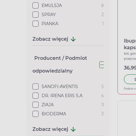
EMULSJA
8
SPRAY
2
PIANKA
1
Zobacz więcej
Ibup
kaps
ból, gor
Producent / Podmiot
przeci
36,99
odpowiedzialny
SANOFI-AVENTIS
5
Podana c
DR. IRENA ERIS S.A
4
ZIAJA
3
BIODERMA
3
Zobacz więcej