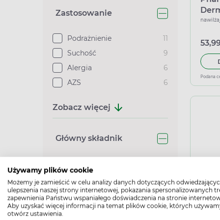
Derm
Zastosowanie
ochr
nawilża
twarz
Podrażnienie
11
ml
53,99
Suchość
9
Alergia
6
Podana c
AZS
6
Zobacz więcej
Główny składnik
Używamy plików cookie
Możemy je zamieścić w celu analizy danych dotyczących odwiedzającyc
Bio
ulepszenia naszej strony internetowej, pokazania spersonalizowanych tre
Pedia
zapewnienia Państwu wspaniałego doświadczenia na stronie internetow
Algi
7
Aby uzyskać więcej informacji na temat plików cookie, których używam
mine
ochrona
otwórz ustawienia.
Masło shea
5
skór