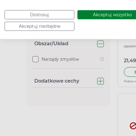
Senior
5
Dostosuj
Akceptuj wszystko
Zobacz więcej
Akceptuj niezbędne
Cue,
Obszar/Układ
zapalen
Narządy zmysłów
13
21,49
Dodatkowe cechy
Podana c