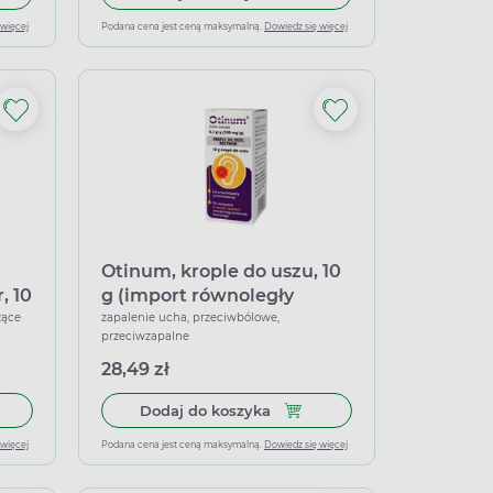
 więcej
Podana cena jest ceną maksymalną.
Dowiedz się więcej
Otinum, krople do uszu, 10
, 10
g (import równoległy
Inpharm)
zące
zapalenie ucha, przeciwbólowe,
przeciwzapalne
28,49 zł
 ml
 do koszyka Axotonil 440 mg/mL, aerozol do uszu, roztwór, 10 ml
Dodaj do koszyka Otinum, kro
Dodaj do koszyka
 więcej
Podana cena jest ceną maksymalną.
Dowiedz się więcej