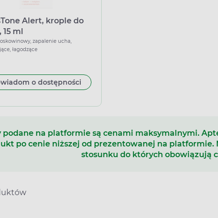
Tone Alert, krople do
 15 ml
oskowinowy, zapalenie ucha,
jące, łagodzące
wiadom o dostępności
 podane na platformie są cenami maksymalnymi. Ap
ukt po cenie niższej od prezentowanej na platformie.
stosunku do których obowiązują 
duktów