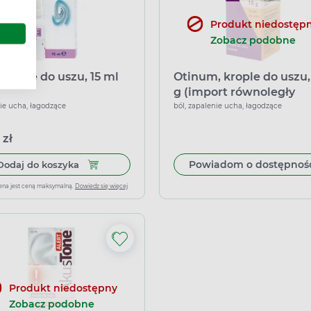
Produkt niedostęp
Zobacz podobne
 krople do uszu, 15 ml
Otinum, krople do uszu,
g (import równoległy
Inpharm)
ie ucha, łagodzące
ból, zapalenie ucha, łagodzące
 zł
Dodaj do koszyka Cue, krople do uszu, 15 ml
Powiadom o dostępnoś
Dodaj do koszyka
ena jest ceną maksymalną.
Dowiedz się więcej
Produkt niedostępny
Zobacz podobne