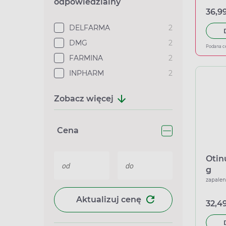
odpowiedzialny
36,99
DELFARMA
2
DMG
2
Podana c
FARMINA
2
INPHARM
2
Zobacz więcej
Cena
Otin
g
zapalen
Aktualizuj cenę
32,49