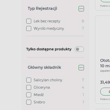
Podana c
Typ Rejestracji
Lek bez recepty
8
Wyrób medyczny
7
Tylko dostępne produkty
Otot
10 m
Główny składnik
zapalen
Salicylan choliny
7
31,49
Gliceryna
4
Miedź
1
Podana c
Srebro
1