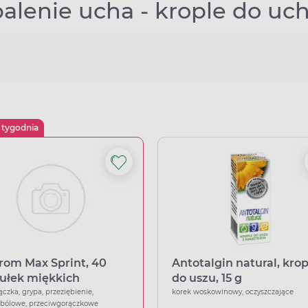
alenie ucha - krople do uc
 tygodnia
rom Max Sprint, 40
Antotalgin natural, krop
ułek miękkich
do uszu, 15 g
ączka, grypa, przeziębienie,
korek woskowinowy, oczyszczające
wbólowe, przeciwgorączkowe