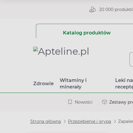
20 000 produkt
Katalog produktów
Witaminy i
Leki n
Zdrowie
minerały
recept
Nowości
Zestawy p
Strona główna
Przeziębienie i grypa
Zapale