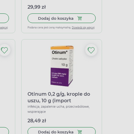
29,99 zł
łek miękkich
do koszyka Antotalgin natural, krople do uszu, 15 g
Dodaj do koszyka LIX 0,5%, 7 
Dodaj do koszyka
 więcej
Podana cena jest ceną maksymalną.
Dowiedz się więcej
Otinum 0,2 g/g, krople do
uszu, 10 g (import
równoległy Delfarma)
infekcja, zapalenie ucha, przeciwbólowe,
wspierające
28,49 zł
 do koszyka Dolphiner Spray, 15 ml
Dodaj do koszyka Otinum 0,2 
Dodaj do koszyka