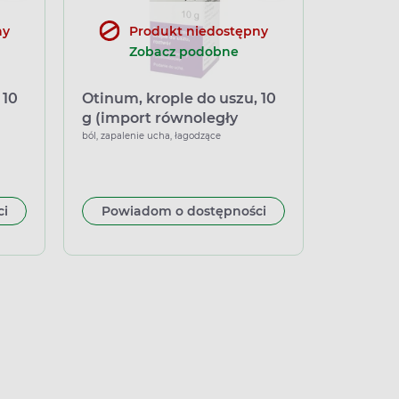
ny
Produkt niedostępny
Zobacz podobne
 10
Otinum, krople do uszu, 10
g (import równoległy
Delfarma)
ból, zapalenie ucha, łagodzące
ci
Powiadom o dostępności