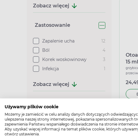
Zobacz więcej
Zastosowanie
Zapalenie ucha
12
Ból
4
Otoa
Korek woskowinowy
3
15 m
Infekcja
1
grzybic
przeciw
24,49
Zobacz więcej
Grupa wiekowa
Podana c
Używamy plików cookie
Możemy je zamieścić w celu analizy danych dotyczących odwiedzającyc
Dorosły
15
ulepszenia naszej strony internetowej, pokazania spersonalizowanych tre
zapewnienia Państwu wspaniałego doświadczenia na stronie internetow
Dziecko
5
Aby uzyskać więcej informacji na temat plików cookie, których używam
otwórz ustawienia.
Młodzież
5