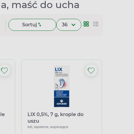
ha, maść do ucha
Sortuj
36
le
LIX 0,5%, 7 g, krople do
uszu
ból, zapalenie, wspierające