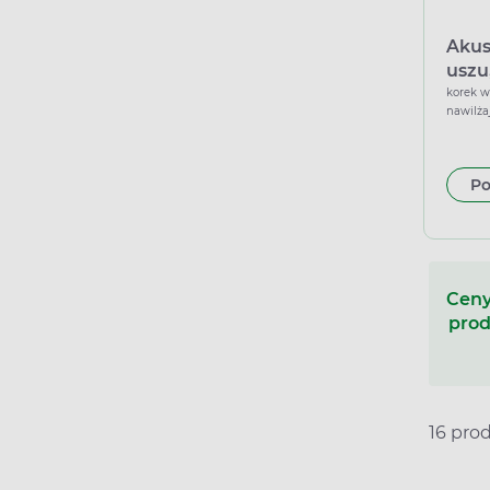
Akus
uszu,
korek w
nawilża
Po
Ceny
prod
16 pro