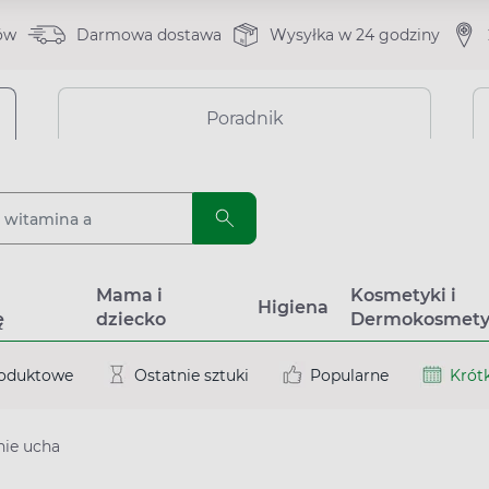
ów
Darmowa dostawa
Wysyłka w 24 godziny
Poradnik
a
Mama i
Kosmetyki i
Higiena
ę
dziecko
Dermokosmety
roduktowe
Ostatnie sztuki
Popularne
Krótk
nie ucha