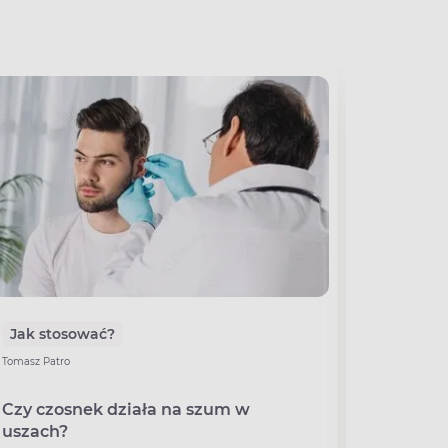
Jak stosować?
Uroda
Tomasz Patro
Kamila Śnie
Czy czosnek działa na szum w
Płukani
uszach?
lekarza