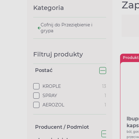
Zap
Kategoria
Cofnij do Przeziębienie i
grypa
Filtruj produkty
Produkt
Postać
KROPLE
13
SPRAY
1
AEROZOL
1
Ibup
kaps
Producent / Podmiot
ból, gor
przeci