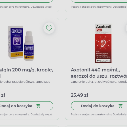
ena jest ceną maksymalną.
Dowiedz się więcej
Podana cena jest ceną maksymalną.
Dowiedz się
algin 200 mg/g, krople,
Axotonil 440 mg/mL,
l
aerozol do uszu, roztwór
ml
ie ucha, przeciwbólowe, łagodzące
zapalenie ucha, przeciwbólowe, łagod
 zł
25,49 zł
Dodaj do koszyka Ototalgin 200 mg/g, krople, 10
Dodaj
Dodaj do koszyka
Dodaj do koszyka
ena jest ceną maksymalną.
Dowiedz się więcej
Podana cena jest ceną maksymalną.
Dowiedz się