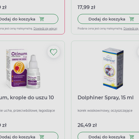
 zł
17,99 zł
Dodaj do koszyka Ibuprom Max Sprint, 40 kapsu
Dodaj 
Dodaj do koszyka
Dodaj do koszyka
ena jest ceną maksymalną.
Dowiedz się więcej
Podana cena jest ceną maksymalną.
Dowiedz się
um, krople do uszu 10
Dolphiner Spray, 15 ml
ie ucha, przeciwbólowe, łagodzące
korek woskowinowy, oczyszczające
 zł
26,49 zł
Dodaj do koszyka Otinum, krople do uszu 10 g
Dodaj
Dodaj do koszyka
Dodaj do koszyka