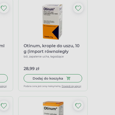
 ml
Otinum, krople do uszu, 10
g (import równoległy
Pharmapoint)
ból, zapalenie ucha, łagodzące
28,99 zł
ml
 do koszyka Cue, krople do uszu, 30 ml
Dodaj do koszyka Otinum, kr
Dodaj do koszyka
 więcej
Podana cena jest ceną maksymalną.
Dowiedz się więcej