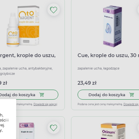
rgent, krople do uszu,
Cue, krople do uszu, 30
l
a, zapalenie ucha, antybakteryjne,
zapalenie ucha, łagodzące
grzybicze
 zł
23,49 zł
Dodaj do koszyka Otoargent, krople do uszu, 15 
Dodaj
Dodaj do koszyka
Dodaj do koszyka
ena jest ceną maksymalną.
Dowiedz się więcej
Podana cena jest ceną maksymalną.
Dowiedz się
h,
ści i
ej.
y,