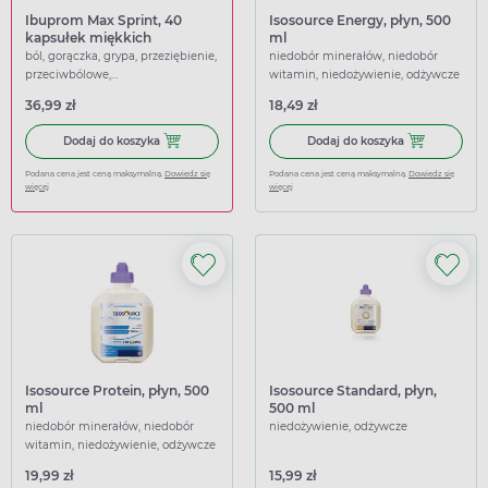
Ibuprom Max Sprint, 40
Isosource Energy, płyn, 500
kapsułek miękkich
ml
ból, gorączka, grypa, przeziębienie,
niedobór minerałów, niedobór
przeciwbólowe,
witamin, niedożywienie, odżywcze
przeciwgorączkowe
36,99 zł
18,49 zł
Dodaj do koszyka Ibuprom Max Sprint, 40 kapsułek miękk
Dodaj do koszy
Dodaj do koszyka
Dodaj do koszyka
Podana cena jest ceną maksymalną.
Dowiedz się
Podana cena jest ceną maksymalną.
Dowiedz się
więcej
więcej
Isosource Protein, płyn, 500
Isosource Standard, płyn,
ml
500 ml
niedobór minerałów, niedobór
niedożywienie, odżywcze
witamin, niedożywienie, odżywcze
19,99 zł
15,99 zł