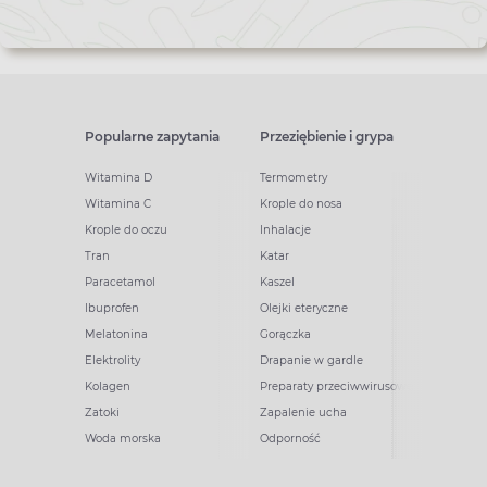
Popularne zapytania
Przeziębienie i grypa
Witamina D
Termometry
Witamina C
Krople do nosa
Krople do oczu
Inhalacje
Tran
Katar
Paracetamol
Kaszel
Ibuprofen
Olejki eteryczne
Melatonina
Gorączka
Elektrolity
Drapanie w gardle
Kolagen
Preparaty przeciwwirusowe
Zatoki
Zapalenie ucha
Woda morska
Odporność