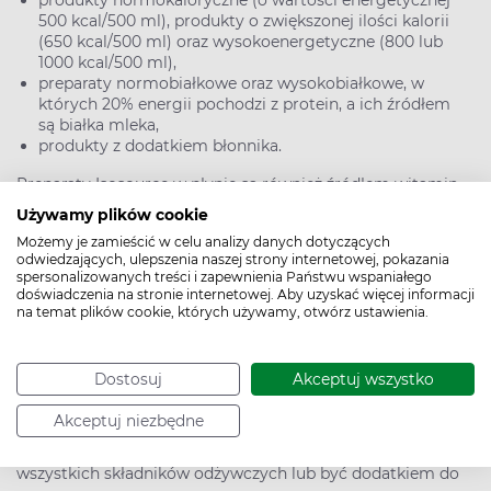
produkty normokaloryczne (o wartości energetycznej
500 kcal/500 ml), produkty o zwiększonej ilości kalorii
(650 kcal/500 ml) oraz wysokoenergetyczne (800 lub
1000 kcal/500 ml),
preparaty normobiałkowe oraz wysokobiałkowe, w
których 20% energii pochodzi z protein, a ich źródłem
są białka mleka,
produkty z dodatkiem błonnika.
Preparaty Isosource w płynie są również źródłem witamin,
takich jak witaminy z grupy B, A, D, E, K i C, oraz minerałów,
Używamy plików cookie
m.in. potasu, żelaza, cynku, miedzi, manganu, selenu,
Możemy je zamieścić w celu analizy danych dotyczących
chromu, jodu i molibdenu. W ich składzie znajduje się także
odwiedzających, ulepszenia naszej strony internetowej, pokazania
spersonalizowanych treści i zapewnienia Państwu wspaniałego
olej rybi, będący źródłem kwasów omega-3, tauryna,
doświadczenia na stronie internetowej. Aby uzyskać więcej informacji
inozytol, L-karnityna czy składniki prebiotyczne, np. inulina i
na temat plików cookie, których używamy, otwórz ustawienia.
fruktooligosacharydy.
Jak często podaje się Isosource?
Dostosuj
Akceptuj wszystko
Isosource podaje się drogą doustną lub w przypadku
Akceptuj niezbędne
pacjentów obłożnie chorych za pomocą specjalnego
zgłębnika. Produkt ten może stanowić samodzielne źródło
wszystkich składników odżywczych lub być dodatkiem do