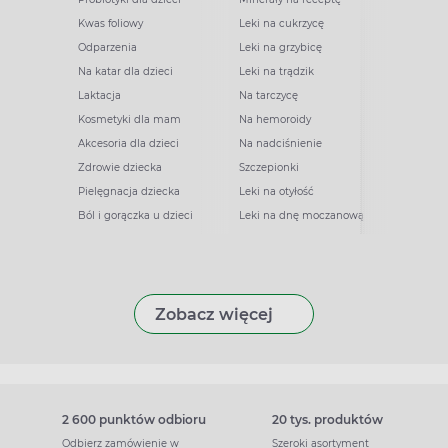
Kwas foliowy
Leki na cukrzycę
Odparzenia
Leki na grzybicę
Na katar dla dzieci
Leki na trądzik
Laktacja
Na tarczycę
Kosmetyki dla mam
Na hemoroidy
Akcesoria dla dzieci
Na nadciśnienie
Zdrowie dziecka
Szczepionki
Pielęgnacja dziecka
Leki na otyłość
Ból i gorączka u dzieci
Leki na dnę moczanową
Zobacz więcej
2 600 punktów odbioru
20 tys. produktów
Odbierz zamówienie w
Szeroki asortyment