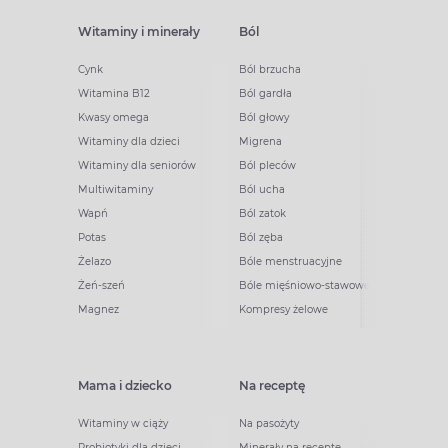
Witaminy i minerały
Ból
Cynk
Ból brzucha
Witamina B12
Ból gardła
Kwasy omega
Ból głowy
Witaminy dla dzieci
Migrena
Witaminy dla seniorów
Ból pleców
Multiwitaminy
Ból ucha
Wapń
Ból zatok
Potas
Ból zęba
Żelazo
Bóle menstruacyjne
Żeń-szeń
Bóle mięśniowo-stawowe
Magnez
Kompresy żelowe
Mama i dziecko
Na receptę
Witaminy w ciąży
Na pasożyty
Probiotyki dla dzieci
Minerały na receptę