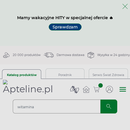
Mamy wakacyjne HITY w specjalnej ofercie 🔥
Sprawdzam
20 000 produktów
Darmowa dostawa
Wysyłka w 24 godziny
Katalog produktów
Poradnik
Serwis Świat Zdrowia
sztuk