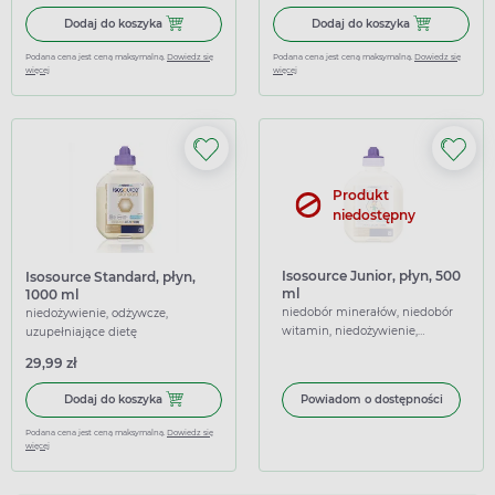
Dodaj do koszyka Isosource Protein, płyn, 500 ml
Dodaj do koszy
Dodaj do koszyka
Dodaj do koszyka
Podana cena jest ceną maksymalną.
Dowiedz się
Podana cena jest ceną maksymalną.
Dowiedz się
więcej
więcej
Produkt
niedostępny
Isosource Junior, płyn, 500
Isosource Standard, płyn,
ml
1000 ml
niedobór minerałów, niedobór
niedożywienie, odżywcze,
witamin, niedożywienie,
uzupełniające dietę
obniżona odporność, odżywcze,
29,99 zł
uzupełniające dietę
Dodaj do koszyka Isosource Standard, płyn, 1000 ml
Dodaj do koszyka
Powiadom o dostępności
Podana cena jest ceną maksymalną.
Dowiedz się
więcej