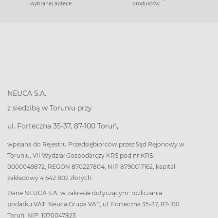
wybranej aptece
produktów
NEUCA S.A.
z siedzibą w Toruniu przy
ul. Forteczna 35-37, 87-100 Toruń,
wpisana do Rejestru Przedsiębiorców przez Sąd Rejonowy w
Toruniu, VII Wydział Gospodarczy KRS pod nr KRS:
0000049872, REGON 870227804, NIP 8790017162, kapitał
zakładowy 4 642 802 złotych.
Dane NEUCA S.A. w zakresie dotyczącym: rozliczania
podatku VAT: Neuca Grupa VAT, ul. Forteczna 35-37, 87-100
Toruń, NIP: 1070047823