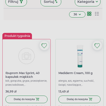
Filtruj
Sortuj
Kategoria
36
Produkt tygodnia
Ibuprom Max Sprint, 40
Mediderm Cream, 100 g
kapsułek miękkich
ból, gorączka, grypa, przeziębienie,
alergia, azs, egzema, suchość,
przeciwbólowe,
świąd, nawilżające,
przeciwgorączkowe
przeciwświądowe, łagodzące
36,99 zł
13,49 zł
Dodaj do koszyka Ibuprom Max Sprint, 40 kapsułek miękk
Dodaj do kosz
Dodaj do koszyka
Dodaj do koszyka