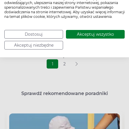
odwiedzających, ulepszenia naszej strony internetowej, pokazania
spersonalizowanych treści i zapewnienia Państwu wspaniałego
doświadczenia na stronie internetowej. Aby uzyskać więcej informacji
Ceny podane na platformie są cenami maksymalnymi. Apteka
na temat plików cookie, których używamy, otwórz ustawienia.
ma prawo sprzedać zarezerwowany produkt po cenie niższej od
prezentowanej na platformie. Nie dotyczy to leków
refundowanych, w stosunku do których obowiązują ceny
urzędowe.
Dostosuj
Akceptuj wszystko
Akceptuj niezbędne
1 - 36
z 43 produktów
1
2
Sprawdź rekomendowane poradniki