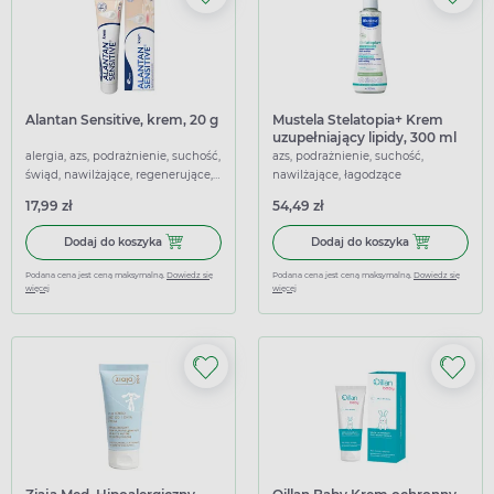
Alantan Sensitive, krem, 20 g
Mustela Stelatopia+ Krem
uzupełniający lipidy, 300 ml
alergia, azs, podrażnienie, suchość,
azs, podrażnienie, suchość,
świąd, nawilżające, regenerujące,
nawilżające, łagodzące
łagodzące
17,99 zł
54,49 zł
Dodaj do koszyka Alantan Sensitive, krem, 20 g
Dodaj do koszy
Dodaj do koszyka
Dodaj do koszyka
Podana cena jest ceną maksymalną.
Dowiedz się
Podana cena jest ceną maksymalną.
Dowiedz się
więcej
więcej