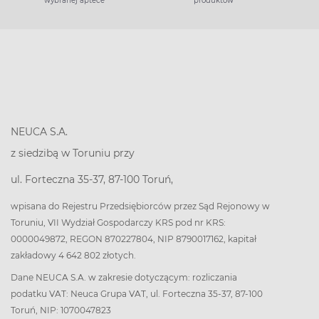
wybranej aptece
produktów
NEUCA S.A.
z siedzibą w Toruniu przy
ul. Forteczna 35-37, 87-100 Toruń,
wpisana do Rejestru Przedsiębiorców przez Sąd Rejonowy w
Toruniu, VII Wydział Gospodarczy KRS pod nr KRS:
0000049872, REGON 870227804, NIP 8790017162, kapitał
zakładowy 4 642 802 złotych.
Dane NEUCA S.A. w zakresie dotyczącym: rozliczania
podatku VAT: Neuca Grupa VAT, ul. Forteczna 35-37, 87-100
Toruń, NIP: 1070047823