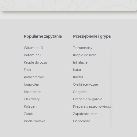
Popularne zapytania
Przeziębienie i grypa
Witamina D
Termometry
Witamina C
Krople do nosa
Krople do oczu
Inhalacje
Tran
Katar
Paracetamol
Kaszel
Ibuprofen
Olejki eteryczne
Melatonina
Gorączka
Elektrolity
Drapanie w gardle
Kolagen
Preparaty przeciwwirusowe
Zatoki
Zapalenie ucha
Woda morska
Odporność