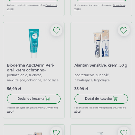
Podana cena jest ceną maksymalną.
Dowiedz się
Podana cena jest ceną maksymalną.
Dowiedz się
więcej
więcej
Bioderma ABCDerm Peri-
Alantan Sensitive, krem, 50 g
oral, krem ochronno-
łagodzący do skóry wokół
podrażnienie, suchość,
podrażnienie, suchość,
ust, 40 ml
nawilżające, ochronne, łagodzące
nawilżające, łagodzące
56,99 zł
35,99 zł
Dodaj do koszyka Bioderma ABCDerm Peri-oral, krem ochr
Dodaj do koszy
Dodaj do koszyka
Dodaj do koszyka
Podana cena jest ceną maksymalną.
Dowiedz się
Podana cena jest ceną maksymalną.
Dowiedz się
więcej
więcej