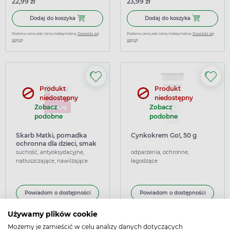
22,99 zł
23,99 zł
Dodaj do koszyka Oillan Baby Krem na ciemieniuchę, 40 
Dodaj do kosz
Dodaj do koszyka
Dodaj do koszyka
Podana cena jest ceną maksymalną.
Dowiedz się
Podana cena jest ceną maksymalną.
Dowiedz się
więcej
więcej
Produkt
Produkt
niedostępny
niedostępny
Zobacz
Zobacz
podobne
podobne
Skarb Matki, pomadka
Cynkokrem Go!, 50 g
ochronna dla dzieci, smak
malinowy
suchość, antyoksydacyjne,
odparzenia, ochronne,
natłuszczające, nawilżające
łagodzące
Powiadom o dostępności
Powiadom o dostępności
Używamy plików cookie
Możemy je zamieścić w celu analizy danych dotyczących