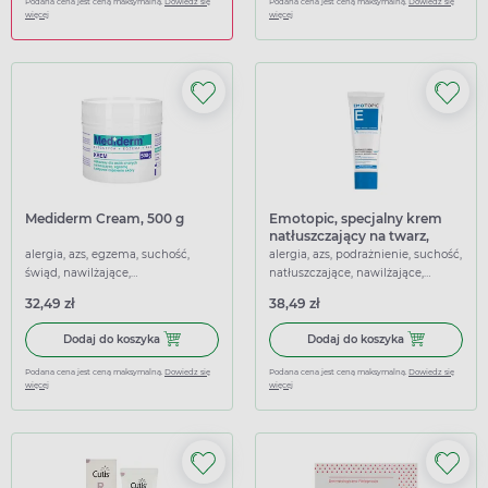
Podana cena jest ceną maksymalną.
Dowiedz się
Podana cena jest ceną maksymalną.
Dowiedz się
więcej
więcej
Mediderm Cream, 500 g
Emotopic, specjalny krem
natłuszczający na twarz,
powieki i ciało, 75 ml
alergia, azs, egzema, suchość,
alergia, azs, podrażnienie, suchość,
świąd, nawilżające,
natłuszczające, nawilżające,
przeciwświądowe, łagodzące
przeciwświądowe, łagodzące
32,49 zł
38,49 zł
Dodaj do koszyka Mediderm Cream, 500 g
Dodaj do koszy
Dodaj do koszyka
Dodaj do koszyka
Podana cena jest ceną maksymalną.
Dowiedz się
Podana cena jest ceną maksymalną.
Dowiedz się
więcej
więcej