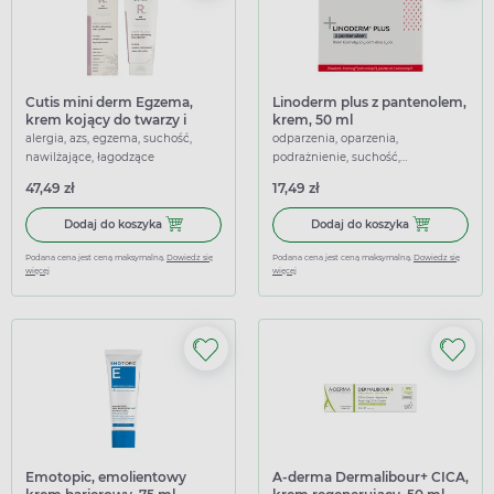
Cutis mini derm Egzema,
Linoderm plus z pantenolem,
krem kojący do twarzy i
krem, 50 ml
ciała, 75 ml
alergia, azs, egzema, suchość,
odparzenia, oparzenia,
nawilżające, łagodzące
podrażnienie, suchość,
natłuszczające, nawilżające,
47,49 zł
17,49 zł
ochronne, łagodzące
Dodaj do koszyka Cutis mini derm Egzema, krem kojący do 
Dodaj do kosz
Dodaj do koszyka
Dodaj do koszyka
Podana cena jest ceną maksymalną.
Dowiedz się
Podana cena jest ceną maksymalną.
Dowiedz się
więcej
więcej
Emotopic, emolientowy
A-derma Dermalibour+ CICA,