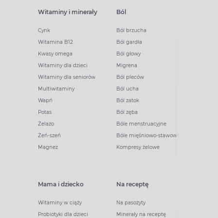
Witaminy i minerały
Ból
Cynk
Ból brzucha
Witamina B12
Ból gardła
Kwasy omega
Ból głowy
Witaminy dla dzieci
Migrena
Witaminy dla seniorów
Ból pleców
Multiwitaminy
Ból ucha
Wapń
Ból zatok
Potas
Ból zęba
Żelazo
Bóle menstruacyjne
Żeń-szeń
Bóle mięśniowo-stawowe
Magnez
Kompresy żelowe
Mama i dziecko
Na receptę
Witaminy w ciąży
Na pasożyty
Probiotyki dla dzieci
Minerały na receptę