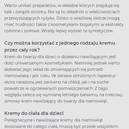
Warto unikać preparatów, w składzie których znajduje się
talk i związki strontu. Nie są to składniki o właściwościach
przewyższających ryzyko. Dzieci o wrażliwej skórze mogą
mieć trudności także z kosmetykami bogatymi w ekstrakty
roślinne i ziołowe. Wtedy lepiej wybrać te syntetyczne.
Czy można korzystać z jednego rodzaju kremu
przez cały rok?
Krem do twarzy dla dzieci o działaniu nawilżającym jest
dość uniwersalnym kosmetykiem. Niemniej jednak warto
dobierać jego skład do zmieniających się potrzeb
niemowlaka i pór roku. W okresie obniżonych teperatur
skóra narażona jest zarówno na chłód, jak i na suche
powietrze w ogrzewanych pomieszczeniach. Z tego
względu zaleca się wymianę letniego balsamu, na treściwy,
zimowy krem nawilżający do twarzy dla niemowląt.
Kremy do ciała dla dzieci
Pielęgnacyjne i nawilżające kremy dla niemowląt
stosowane do całego ciała, muszą być przede wszystkim