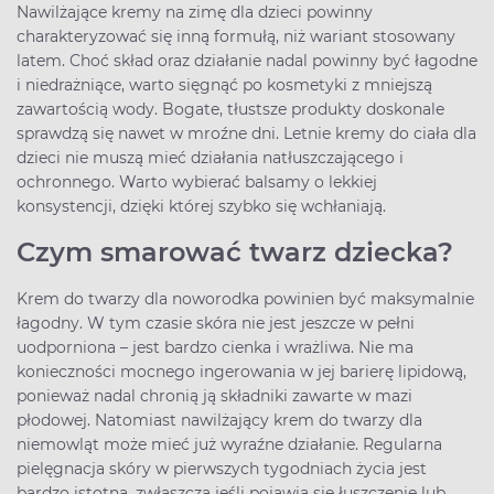
Nawilżające kremy na zimę dla dzieci powinny
charakteryzować się inną formułą, niż wariant stosowany
latem. Choć skład oraz działanie nadal powinny być łagodne
i niedrażniące, warto sięgnąć po kosmetyki z mniejszą
zawartością wody. Bogate, tłustsze produkty doskonale
sprawdzą się nawet w mroźne dni. Letnie kremy do ciała dla
dzieci nie muszą mieć działania natłuszczającego i
ochronnego. Warto wybierać balsamy o lekkiej
konsystencji, dzięki której szybko się wchłaniają.
Czym smarować twarz dziecka?
Krem do twarzy dla noworodka powinien być maksymalnie
łagodny. W tym czasie skóra nie jest jeszcze w pełni
uodporniona – jest bardzo cienka i wrażliwa. Nie ma
konieczności mocnego ingerowania w jej barierę lipidową,
ponieważ nadal chronią ją składniki zawarte w mazi
płodowej. Natomiast nawilżający krem do twarzy dla
niemowląt może mieć już wyraźne działanie. Regularna
pielęgnacja skóry w pierwszych tygodniach życia jest
bardzo istotna, zwłaszcza jeśli pojawia się łuszczenie lub