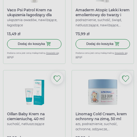
Vaco Psi Patrol Krem na
Amaderm Atopic Lekki krem
ukąszenia łagodzący dla
emolientowy do twarzy i
dzieci, 80 ml
ciała, 200 ml
ukąszenia owadów, nawilżające,
podrażnienie, suchość, świąd,
łagodzące
natłuszczające, nawilżające,
regenerujące
13,49 zł
73,99 zł
Dodaj do koszyka Vaco Psi Patrol Krem na ukąszenia łagod
Dodaj do kosz
Dodaj do koszyka
Dodaj do koszyka
Podana cena jest ceną maksymalną.
Dowiedz się
Podana cena jest ceną maksymalną.
Dowiedz się
więcej
więcej
Oillan Baby Krem na
Linomag Cold Cream, krem
ciemieniuchę, 40 ml
ochronny na zimę, 50 ml
suchość, natłuszczające
azs, podrażnienie, suchość,
ochronne, odżywcze,
wzmacniające, łagodzące