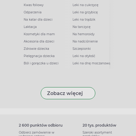
Kwas foliowy
Leki na cukrzycę
Odparzenia
Leki na grzybicę
Na katar dla dzieci
Leki na trądzik
Laktacja
Na tarczycę
Kosmetyki dla mam
Na hemoroidy
Akcesoria dla dzieci
Na nadciśnienie
Zdrowie dziecka
Szczepionki
Pielęgnacja dziecka
Leki na otyłość
Ból i gorączka u dzieci
Leki na dnę moczanową
Zobacz więcej
2 600 punktów odbioru
20 tys. produktów
Odbierz zamówienie w
Szeroki asortyment