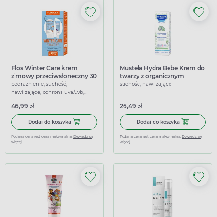
Flos Winter Care krem
Mustela Hydra Bebe Krem do
zimowy przeciwsłoneczny 30
twarzy z organicznym
ml + zimowa wazelina do ust
awokado, 40 ml
podrażnienie, suchość,
suchość, nawilżające
10g
nawilżające, ochrona uva/uvb,
ochronne
46,99 zł
26,49 zł
Dodaj do koszyka Flos Winter Care krem zimowy przeciws
Dodaj do kosz
Dodaj do koszyka
Dodaj do koszyka
Podana cena jest ceną maksymalną.
Dowiedz się
Podana cena jest ceną maksymalną.
Dowiedz się
więcej
więcej