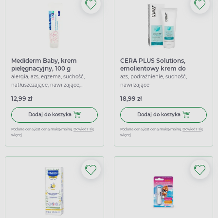
Mediderm Baby, krem
CERA PLUS Solutions,
pielęgnacyjny, 100 g
emolientowy krem do
twarzy i ciała od 1. dnia życia,
alergia, azs, egzema, suchość,
azs, podrażnienie, suchość,
100 ml
natłuszczające, nawilżające,
nawilżające
łagodzące
12,99 zł
18,99 zł
Dodaj do koszyka Mediderm Baby, krem pielęgnacyjny, 1
Dodaj do koszy
Dodaj do koszyka
Dodaj do koszyka
Podana cena jest ceną maksymalną.
Dowiedz się
Podana cena jest ceną maksymalną.
Dowiedz się
więcej
więcej