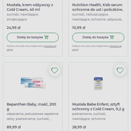
Mustela, krem odżywczy z
Nutrition Health, Kids serum
Cold Cream, 40 ml
ochronne do ust i policzków,
4,4 g
suchość, nawilżające,
suchość, natłuszczające,
zmiękczające
nawilżające, ochronne, odżywcze,
regenerujące
24,99 zł
10,99 zł
Dodaj do koszyka Mustela, krem odżywczy z Cold Cream, 
Dodaj do koszy
Dodaj do koszyka
Dodaj do koszyka
Podana cena jest ceną maksymalną.
Dowiedz się
Podana cena jest ceną maksymalną.
Dowiedz się
więcej
więcej
Bepanthen Baby, maść, 200
Mustela Bebe Enfant, sztyft
g
ochronny z Cold Cream, 9,2 g
odparzenia, pieluszkowe zapalenie
podrażnienie, suchość,
skóry, podrażnienie, suchość,
nawilżające, ochronne
nawilżające, ochronne,
89,99 zł
28,99 zł
regenerujące