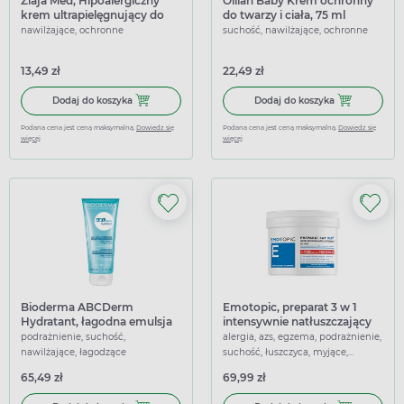
Ziaja Med, Hipoalergiczny
Oillan Baby Krem ochronny
krem ultrapielęgnujący do
do twarzy i ciała, 75 ml
buzi i rączek na każdą
nawilżające, ochronne
suchość, nawilżające, ochronne
pogodę, 50 ml
13,49 zł
22,49 zł
Dodaj do koszyka Ziaja Med, Hipoalergiczny krem ultrapie
Dodaj do koszy
Dodaj do koszyka
Dodaj do koszyka
Podana cena jest ceną maksymalną.
Dowiedz się
Podana cena jest ceną maksymalną.
Dowiedz się
więcej
więcej
Bioderma ABCDerm
Emotopic, preparat 3 w 1
Hydratant, łagodna emulsja
intensywnie natłuszczający
ultra-nawilżająca, 200 ml
do ciała, 500 ml
podrażnienie, suchość,
alergia, azs, egzema, podrażnienie,
nawilżające, łagodzące
suchość, łuszczyca, myjące,
natłuszczające, wzmacniające,
65,49 zł
69,99 zł
łagodzące