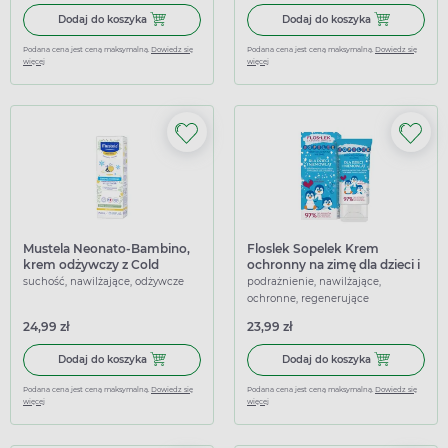
Dodaj do koszyka Bepanthen Baby, maść, 200 g
Dodaj do koszy
Dodaj do koszyka
Dodaj do koszyka
Podana cena jest ceną maksymalną.
Dowiedz się
Podana cena jest ceną maksymalną.
Dowiedz się
więcej
więcej
Mustela Neonato-Bambino,
Floslek Sopelek Krem
krem odżywczy z Cold
ochronny na zimę dla dzieci i
Cream do twarzy, 40 ml
niemowląt, 40 ml
suchość, nawilżające, odżywcze
podrażnienie, nawilżające,
ochronne, regenerujące
24,99 zł
23,99 zł
Dodaj do koszyka Mustela Neonato-Bambino, krem odżywc
Dodaj do koszy
Dodaj do koszyka
Dodaj do koszyka
Podana cena jest ceną maksymalną.
Dowiedz się
Podana cena jest ceną maksymalną.
Dowiedz się
więcej
więcej