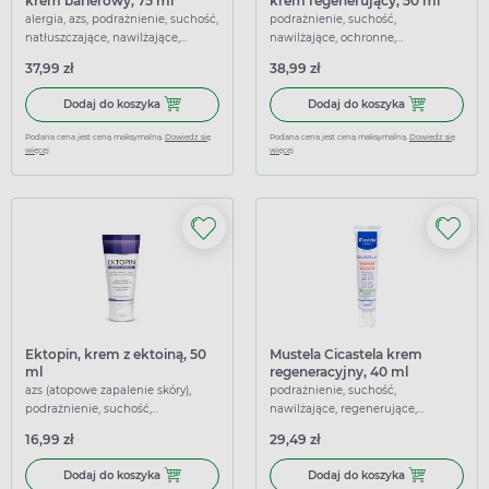
krem barierowy, 75 ml
krem regenerujący, 50 ml
alergia, azs, podrażnienie, suchość,
podrażnienie, suchość,
natłuszczające, nawilżające,
nawilżające, ochronne,
ochronne, łagodzące
regenerujące, łagodzące
37,99 zł
38,99 zł
Dodaj do koszyka Emotopic, emolientowy krem barierowy,
Dodaj do kosz
Dodaj do koszyka
Dodaj do koszyka
Podana cena jest ceną maksymalną.
Dowiedz się
Podana cena jest ceną maksymalną.
Dowiedz się
więcej
więcej
Ektopin, krem z ektoiną, 50
Mustela Cicastela krem
ml
regeneracyjny, 40 ml
azs (atopowe zapalenie skóry),
podrażnienie, suchość,
podrażnienie, suchość,
nawilżające, regenerujące,
zaczerwienienie, nawilżające,
łagodzące
16,99 zł
29,49 zł
ochronne, regenerujące,
łagodzące
Dodaj do koszyka Ektopin, krem z ektoiną, 50 ml
Dodaj do kosz
Dodaj do koszyka
Dodaj do koszyka