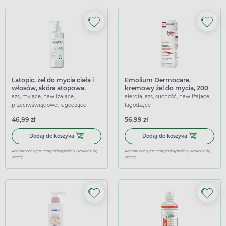
Latopic, żel do mycia ciała i
Emolium Dermocare,
włosów, skóra atopowa,
kremowy żel do mycia, 200
sucha, 400 ml
ml
azs, myjące, nawilżające,
alergia, azs, suchość, nawilżające,
przeciwświądowe, łagodzące
łagodzące
46,99 zł
56,99 zł
Dodaj do koszyka Latopic, żel do mycia ciała i włosów, sk
Dodaj do kosz
Dodaj do koszyka
Dodaj do koszyka
Podana cena jest ceną maksymalną.
Dowiedz się
Podana cena jest ceną maksymalną.
Dowiedz się
więcej
więcej