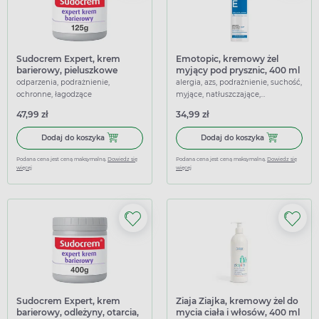
Sudocrem Expert, krem
Emotopic, kremowy żel
barierowy, pieluszkowe
myjący pod prysznic, 400 ml
zapalenie skóry, otarcia, 125g
odparzenia, podrażnienie,
alergia, azs, podrażnienie, suchość,
ochronne, łagodzące
myjące, natłuszczające,
nawilżające, oczyszczające,
47,99 zł
34,99 zł
przeciwświądowe, łagodzące
Dodaj do koszyka Sudocrem Expert, krem barierowy, pielus
Dodaj do kosz
Dodaj do koszyka
Dodaj do koszyka
Podana cena jest ceną maksymalną.
Dowiedz się
Podana cena jest ceną maksymalną.
Dowiedz się
więcej
więcej
Sudocrem Expert, krem
Ziaja Ziajka, kremowy żel do
barierowy, odleżyny, otarcia,
mycia ciała i włosów, 400 ml