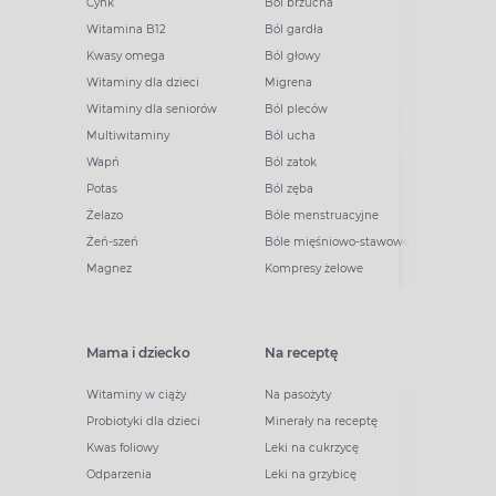
Cynk
Ból brzucha
Witamina B12
Ból gardła
Kwasy omega
Ból głowy
Witaminy dla dzieci
Migrena
Witaminy dla seniorów
Ból pleców
Multiwitaminy
Ból ucha
Wapń
Ból zatok
Potas
Ból zęba
Żelazo
Bóle menstruacyjne
Żeń-szeń
Bóle mięśniowo-stawowe
Magnez
Kompresy żelowe
Mama i dziecko
Na receptę
Witaminy w ciąży
Na pasożyty
Probiotyki dla dzieci
Minerały na receptę
Kwas foliowy
Leki na cukrzycę
Odparzenia
Leki na grzybicę