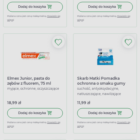
Dodaj do koszyka Linomag, maść 20%, 30 g
Dodaj do koszy
Dodaj do koszyka
Dodaj do koszyka
Podana cena jest ceną maksymalną.
Dowiedz się
Podana cena jest ceną maksymalną.
Dowiedz się
więcej
więcej
Elmex Junior, pasta do
Skarb Matki Pomadka
zębów z fluorem, 75 ml
ochronna o smaku gumy
balonowej
myjące, ochronne, oczyszczające
suchość, antyoksydacyjne,
natłuszczające, nawilżające
18,99 zł
11,99 zł
Dodaj do koszyka Elmex Junior, pasta do zębów z fluorem,
Dodaj do kosz
Dodaj do koszyka
Dodaj do koszyka
Podana cena jest ceną maksymalną.
Dowiedz się
Podana cena jest ceną maksymalną.
Dowiedz się
więcej
więcej