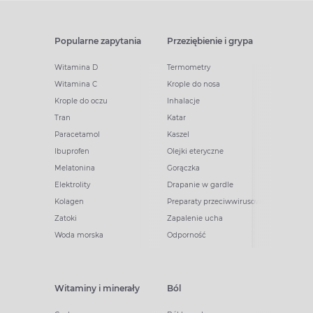
Popularne zapytania
Przeziębienie i grypa
Witamina D
Termometry
Witamina C
Krople do nosa
Krople do oczu
Inhalacje
Tran
Katar
Paracetamol
Kaszel
Ibuprofen
Olejki eteryczne
Melatonina
Gorączka
Elektrolity
Drapanie w gardle
Kolagen
Preparaty przeciwwirusowe
Zatoki
Zapalenie ucha
Woda morska
Odporność
Witaminy i minerały
Ból