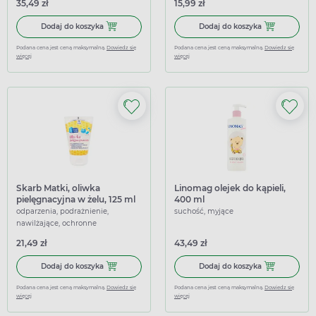
35,49 zł
15,99 zł
Dodaj do koszyka Linomag, płyn do kąpieli, 400 ml
Dodaj do koszy
Dodaj do koszyka
Dodaj do koszyka
Podana cena jest ceną maksymalną.
Dowiedz się
Podana cena jest ceną maksymalną.
Dowiedz się
więcej
więcej
Skarb Matki, oliwka
Linomag olejek do kąpieli,
pielęgnacyjna w żelu, 125 ml
400 ml
odparzenia, podrażnienie,
suchość, myjące
nawilżające, ochronne
21,49 zł
43,49 zł
Dodaj do koszyka Skarb Matki, oliwka pielęgnacyjna w żelu
Dodaj do koszy
Dodaj do koszyka
Dodaj do koszyka
Podana cena jest ceną maksymalną.
Dowiedz się
Podana cena jest ceną maksymalną.
Dowiedz się
więcej
więcej