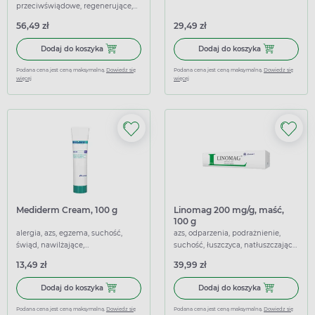
przeciwświądowe, regenerujące,
łagodzące
56,49 zł
29,49 zł
Dodaj do koszyka Latopic, emulsja do ciała, skóra atopowa
Dodaj do koszy
Dodaj do koszyka
Dodaj do koszyka
Podana cena jest ceną maksymalną.
Dowiedz się
Podana cena jest ceną maksymalną.
Dowiedz się
więcej
więcej
Mediderm Cream, 100 g
Linomag 200 mg/g, maść,
100 g
alergia, azs, egzema, suchość,
azs, odparzenia, podrażnienie,
świąd, nawilżające,
suchość, łuszczyca, natłuszczające,
przeciwświądowe, łagodzące
nawilżające
13,49 zł
39,99 zł
Dodaj do koszyka Mediderm Cream, 100 g
Dodaj do kosz
Dodaj do koszyka
Dodaj do koszyka
Podana cena jest ceną maksymalną.
Dowiedz się
Podana cena jest ceną maksymalną.
Dowiedz się