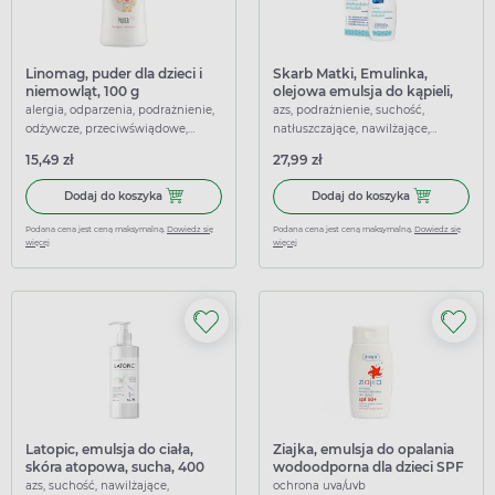
Linomag, puder dla dzieci i
Skarb Matki, Emulinka,
niemowląt, 100 g
olejowa emulsja do kąpieli,
250 ml
alergia, odparzenia, podrażnienie,
azs, podrażnienie, suchość,
odżywcze, przeciwświądowe,
natłuszczające, nawilżające,
łagodzące
łagodzące
15,49 zł
27,99 zł
Dodaj do koszyka Linomag, puder dla dzieci i niemowląt, 
Dodaj do koszy
Dodaj do koszyka
Dodaj do koszyka
Podana cena jest ceną maksymalną.
Dowiedz się
Podana cena jest ceną maksymalną.
Dowiedz się
więcej
więcej
Latopic, emulsja do ciała,
Ziajka, emulsja do opalania
skóra atopowa, sucha, 400
wodoodporna dla dzieci SPF
ml
50+, 125 ml
azs, suchość, nawilżające,
ochrona uva/uvb