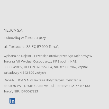
NEUCA S.A.
z siedzibą w Toruniu przy
ul. Forteczna 35-37, 87-100 Toruń,
wpisana do Rejestru Przedsiębiorców przez Sąd Rejonowy w
Toruniu, VII Wydział Gospodarczy KRS pod nr KRS:
0000049872, REGON 870227804, NIP 8790017162, kapitał
zakładowy 4 642 802 złotych.
Dane NEUCA S.A. w zakresie dotyczącym: rozliczania
podatku VAT: Neuca Grupa VAT, ul. Forteczna 35-37, 87-100
Toruń, NIP: 1070047823