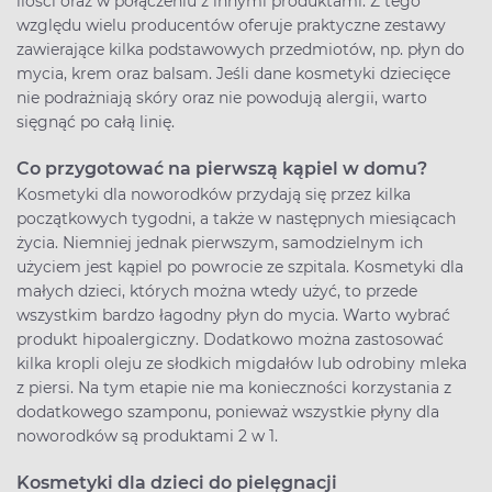
ilości oraz w połączeniu z innymi produktami. Z tego
względu wielu producentów oferuje praktyczne zestawy
zawierające kilka podstawowych przedmiotów, np. płyn do
mycia, krem oraz balsam. Jeśli dane kosmetyki dziecięce
nie podrażniają skóry oraz nie powodują alergii, warto
sięgnąć po całą linię.
Co przygotować na pierwszą kąpiel w domu?
Kosmetyki dla noworodków przydają się przez kilka
początkowych tygodni, a także w następnych miesiącach
życia. Niemniej jednak pierwszym, samodzielnym ich
użyciem jest kąpiel po powrocie ze szpitala. Kosmetyki dla
małych dzieci, których można wtedy użyć, to przede
wszystkim bardzo łagodny płyn do mycia. Warto wybrać
produkt hipoalergiczny. Dodatkowo można zastosować
kilka kropli oleju ze słodkich migdałów lub odrobiny mleka
z piersi. Na tym etapie nie ma konieczności korzystania z
dodatkowego szamponu, ponieważ wszystkie płyny dla
noworodków są produktami 2 w 1.
Kosmetyki dla dzieci do pielęgnacji