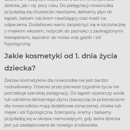
dziecka, jak i np. pory roku. Do pielęgnacji noworodka
przydadzą się chusteczki nawilżane, delikatny płyn do
kąpieli, balsam lub krem nawilżający oraz maść na
odparzenia. Dodatkowo warto zaopatrzyć się w szczoteczkę
z miękkim włosiem, nożyczki do paznokci z zaokrąglonymi
krawędziami, aspirator do noska oraz gaziki i sól
fizjologiczną.
Jakie kosmetyki od 1. dnia życia
dziecka?
Zestaw kosmetyków dla noworodka nie jest bardzo
rozbudowany. Dziecko przez pierwsze tygodnie życia nie
potrzebuje szerokiej pielęgnacji. Do kąpieli wystarczy woda
lub odrobina delikatnego płynu (zazwyczaj te przeznaczone
dla noworodków mają dodatkowe oznaczenie), oliwka lub
olejek i sól fizjologiczna. Szampony, kremy i balsamy
przydadzą się w okresie niemowlęcym, gdy skóra dziecka
jest już zaadaptowana do nowego środowiska.