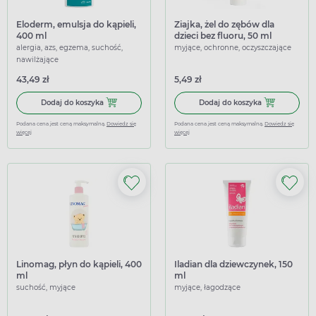
Eloderm, emulsja do kąpieli,
Ziajka, żel do zębów dla
400 ml
dzieci bez fluoru, 50 ml
alergia, azs, egzema, suchość,
myjące, ochronne, oczyszczające
nawilżające
43,49 zł
5,49 zł
Dodaj do koszyka Eloderm, emulsja do kąpieli, 400 ml
Dodaj do koszy
Dodaj do koszyka
Dodaj do koszyka
Podana cena jest ceną maksymalną.
Dowiedz się
Podana cena jest ceną maksymalną.
Dowiedz się
więcej
więcej
Linomag, płyn do kąpieli, 400
Iladian dla dziewczynek, 150
ml
ml
suchość, myjące
myjące, łagodzące