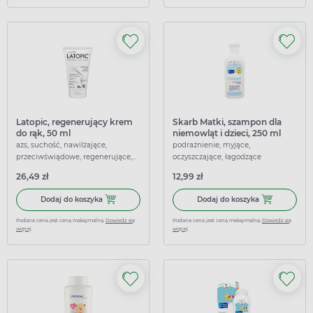
Latopic, regenerujący krem
Skarb Matki, szampon dla
do rąk, 50 ml
niemowląt i dzieci, 250 ml
azs, suchość, nawilżające,
podrażnienie, myjące,
przeciwświądowe, regenerujące,
oczyszczające, łagodzące
łagodzące
26,49 zł
12,99 zł
Dodaj do koszyka Latopic, regenerujący krem do rąk, 50 m
Dodaj do koszy
Dodaj do koszyka
Dodaj do koszyka
Podana cena jest ceną maksymalną.
Dowiedz się
Podana cena jest ceną maksymalną.
Dowiedz się
więcej
więcej