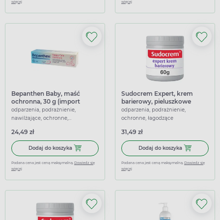
więcej
więcej
Bepanthen Baby, maść
Sudocrem Expert, krem
ochronna, 30 g (import
barierowy, pieluszkowe
równoległy Inpharm)
zapalenie skóry, otarcia, 60g
odparzenia, podrażnienie,
odparzenia, podrażnienie,
nawilżające, ochronne,
ochronne, łagodzące
regenerujące, łagodzące
24,49 zł
31,49 zł
Dodaj do koszyka Bepanthen Baby, maść ochronna, 30 g 
Dodaj do koszy
Dodaj do koszyka
Dodaj do koszyka
Podana cena jest ceną maksymalną.
Dowiedz się
Podana cena jest ceną maksymalną.
Dowiedz się
więcej
więcej