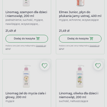
Linomag, szampon dla dzieci
Elmex Junior, płyn do
i niemowląt, 200 ml
płukania jamy ustnej, 400 ml
podrażnienie, suchość, myjące,
myjące, ochronne, oczyszczające
nawilżające, oczyszczające,
łagodzące
21,49 zł
21,49 zł
Dodaj do koszyka Linomag, szampon dla dzieci i niemowlą
Dodaj do koszy
Dodaj do koszyka
Dodaj do koszyka
Podana cena jest ceną maksymalną.
Dowiedz się
Podana cena jest ceną maksymalną.
Dowiedz się
więcej
więcej
Linomag żel do mycia ciała i
Linomag, oliwka dla dzieci i
głowy, 200 ml
niemowląt, 200 ml
myjące
suchość, natłuszczające