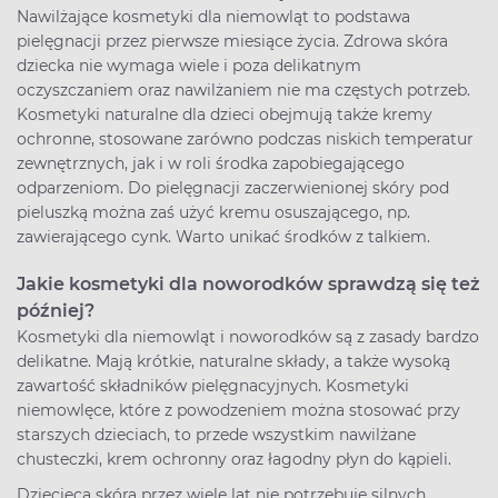
Nawilżające kosmetyki dla niemowląt to podstawa
pielęgnacji przez pierwsze miesiące życia. Zdrowa skóra
dziecka nie wymaga wiele i poza delikatnym
oczyszczaniem oraz nawilżaniem nie ma częstych potrzeb.
Kosmetyki naturalne dla dzieci obejmują także kremy
ochronne, stosowane zarówno podczas niskich temperatur
zewnętrznych, jak i w roli środka zapobiegającego
odparzeniom. Do pielęgnacji zaczerwienionej skóry pod
pieluszką można zaś użyć kremu osuszającego, np.
zawierającego cynk. Warto unikać środków z talkiem.
Jakie kosmetyki dla noworodków sprawdzą się też
później?
Kosmetyki dla niemowląt i noworodków są z zasady bardzo
delikatne. Mają krótkie, naturalne składy, a także wysoką
zawartość składników pielęgnacyjnych. Kosmetyki
niemowlęce, które z powodzeniem można stosować przy
starszych dzieciach, to przede wszystkim nawilżane
chusteczki, krem ochronny oraz łagodny płyn do kąpieli.
Dziecięca skóra przez wiele lat nie potrzebuje silnych