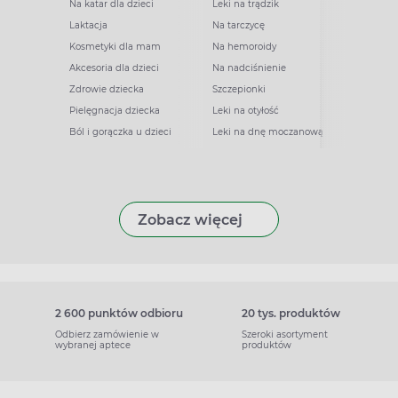
Na katar dla dzieci
Leki na trądzik
Laktacja
Na tarczycę
Kosmetyki dla mam
Na hemoroidy
Akcesoria dla dzieci
Na nadciśnienie
Zdrowie dziecka
Szczepionki
Pielęgnacja dziecka
Leki na otyłość
Ból i gorączka u dzieci
Leki na dnę moczanową
Zobacz więcej
2 600 punktów odbioru
20 tys. produktów
Odbierz zamówienie w
Szeroki asortyment
wybranej aptece
produktów