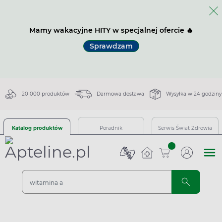
Mamy wakacyjne HITY w specjalnej ofercie 🔥
Sprawdzam
20 000 produktów
Darmowa dostawa
Wysyłka w 24 godziny
Katalog produktów
Poradnik
Serwis Świat Zdrowia
sztuk