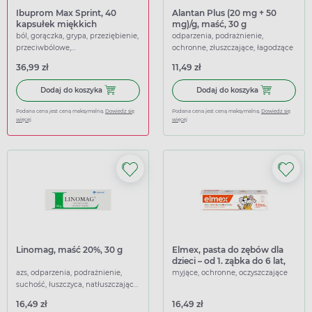
Ibuprom Max Sprint, 40
Alantan Plus (20 mg + 50
kapsułek miękkich
mg)/g, maść, 30 g
ból, gorączka, grypa, przeziębienie,
odparzenia, podrażnienie,
przeciwbólowe,
ochronne, złuszczające, łagodzące
przeciwgorączkowe
36,99 zł
11,49 zł
Dodaj do koszyka Ibuprom Max Sprint, 40 kapsułek miękk
Dodaj do koszy
Dodaj do koszyka
Dodaj do koszyka
Podana cena jest ceną maksymalną.
Dowiedz się
Podana cena jest ceną maksymalną.
Dowiedz się
więcej
więcej
Linomag, maść 20%, 30 g
Elmex, pasta do zębów dla
dzieci – od 1. ząbka do 6 lat,
50 ml
azs, odparzenia, podrażnienie,
myjące, ochronne, oczyszczające
suchość, łuszczyca, natłuszczające,
nawilżające
16,49 zł
16,49 zł