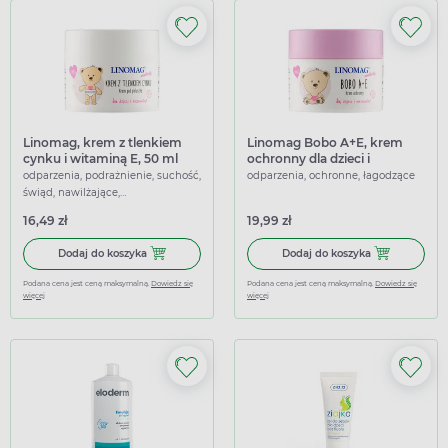
Linomag, krem z tlenkiem
Linomag Bobo A+E, krem
cynku i witaminą E, 50 ml
ochronny dla dzieci i
niemowląt, 50 ml
odparzenia, podrażnienie, suchość,
odparzenia, ochronne, łagodzące
świąd, nawilżające,
przeciwświądowe, regenerujące,
16,49 zł
19,99 zł
łagodzące
Dodaj do koszyka Linomag, krem z tlenkiem cynku i wita
Dodaj do kosz
Dodaj do koszyka
Dodaj do koszyka
Podana cena jest ceną maksymalną.
Dowiedz się
Podana cena jest ceną maksymalną.
Dowiedz się
więcej
więcej