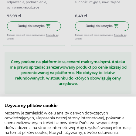
400g
odparzenia, podrażnienie,
suchość, myjące, nawilżające
ochronne, łagodzące
95,99 zł
8,49 zł
Dodaj do koszyka Sudocrem Expert, krem barierowy, odleż
Dodaj do koszy
Dodaj do koszyka
Dodaj do koszyka
Podana cena jest ceną maksymalną.
Dowiedz się
Podana cena jest ceną maksymalną.
Dowiedz się
więcej
więcej
Ceny podane na platformie są cenami maksymalnymi. Apteka
ma prawo sprzedać zarezerwowany produkt po cenie niższej od
prezentowanej na platformie. Nie dotyczy to leków
refundowanych, w stosunku do których obowiązują ceny
urzędowe.
Używamy plików cookie
1 - 36
z 241 produktów
Możemy je zamieścić w celu analizy danych dotyczących
1
2
3
...
7
odwiedzających, ulepszenia naszej strony internetowej, pokazania
spersonalizowanych treści i zapewnienia Państwu wspaniałego
doświadczenia na stronie internetowej. Aby uzyskać więcej informacji
na temat plików cookie, których używamy, otwórz ustawienia.