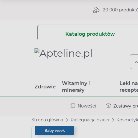
20 000 produkt
Katalog produktów
Witaminy i
Leki n
Zdrowie
minerały
recept
Nowości
Zestawy p
Strona główna
Pielęgnacja dzieci
Kosmetyki
Baby week