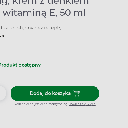
g, krem z tlenkiem
 witaminą E, 50 ml
dukt dostępny bez recepty
5.0
Produkt dostępny
+
Dodaj do koszyka
Dodaj do koszyka Linomag, kre
Podana cena jest ceną maksymalną.
Dowiedz się więcej