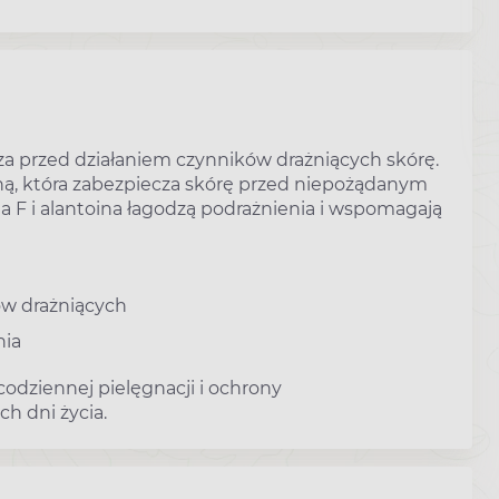
a przed działaniem czynników drażniących skórę.
ną, która zabezpiecza skórę przed niepożądanym
 F i alantoina łagodzą podrażnienia i wspomagają
ków drażniących
nia
odziennej pielęgnacji i ochrony
h dni życia.