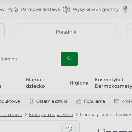
ów
Darmowa dostawa
Wysyłka w 24 godziny
Poradnik
a
Mama i
Kosmetyki i
Higiena
ę
dziecko
Dermokosmety
roduktowe
Ostatnie sztuki
Popularne
Krótk
 dla dzieci
Kremy na odparzenia
Linomag, krem z tlenkiem