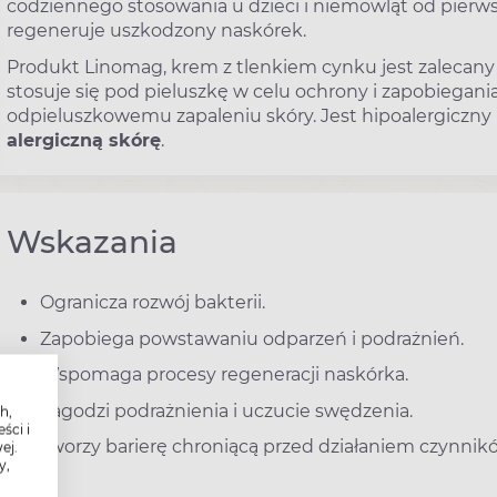
codziennego stosowania u dzieci i niemowląt od pierws
regeneruje uszkodzony naskórek.
Produkt Linomag, krem z tlenkiem cynku jest zalecany 
stosuje się pod pieluszkę w celu ochrony i zapobiegan
odpieluszkowemu zapaleniu skóry. Jest hipoalergiczny
alergiczną skórę
.
Wskazania
Ogranicza rozwój bakterii.
Zapobiega powstawaniu odparzeń i podrażnień.
Wspomaga procesy regeneracji naskórka.
Łagodzi podrażnienia i uczucie swędzenia.
h,
ści i
Tworzy barierę chroniącą przed działaniem czynnik
ej.
y,