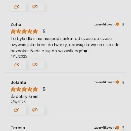
0
0
Zofia
zweryfikowano
5
To była dla mnie niespodzianka- od czasu do czasu
używam jako krem do twarzy, obowiązkowy na usta i do
paznokci. Nadaje się do wszystkiego!❤️
4/15/2025
0
0
Jolanta
zweryfikowano
5
👍️ dobry krem
2/6/2025
0
0
Teresa
zweryfikowano