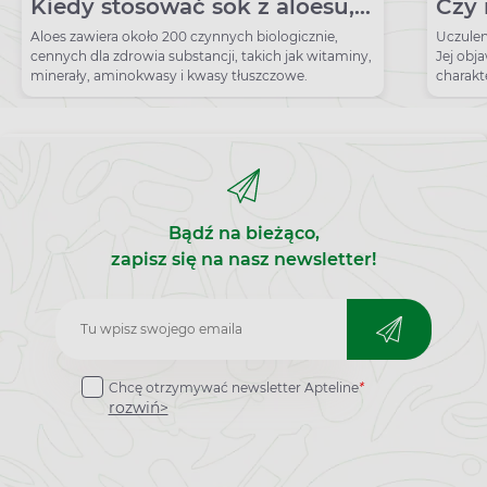
Kiedy stosować sok z aloesu,
Czy 
żel aloesowy lub mleczko?
zim
Aloes zawiera około 200 czynnych biologicznie,
Uczulen
cennych dla zdrowia substancji, takich jak witaminy,
Jej obj
minerały, aminokwasy i kwasy tłuszczowe.
charakt
dłoniac
Bądź na bieżąco,
zapisz się na nasz newsletter!
Zapisz
do
Chcę otrzymywać newsletter Apteline
*
newslettera
rozwiń>