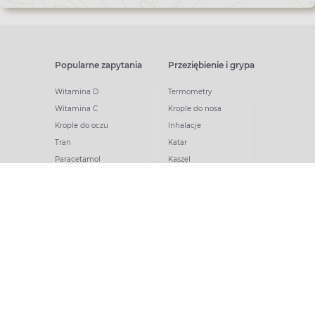
Popularne zapytania
Przeziębienie i grypa
Witamina D
Termometry
Witamina C
Krople do nosa
Krople do oczu
Inhalacje
Tran
Katar
Paracetamol
Kaszel
Ibuprofen
Olejki eteryczne
Melatonina
Gorączka
Elektrolity
Drapanie w gardle
Kolagen
Preparaty przeciwwirusowe
Zatoki
Zapalenie ucha
Woda morska
Odporność
Witaminy i minerały
Ból