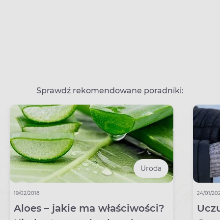
Sprawdź rekomendowane poradniki:
Uroda
19/02/2018
24/01/20
Aloes – jakie ma właściwości?
Uczu