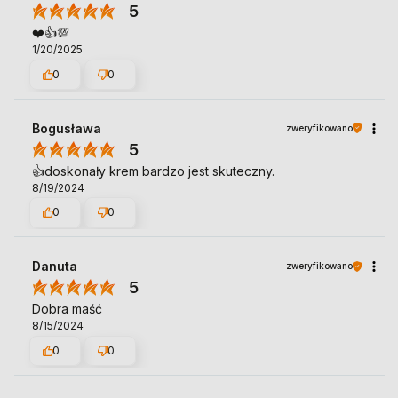
5
❤️👍️💯
1/20/2025
0
0
Bogusława
zweryfikowano
5
👍️doskonały krem bardzo jest skuteczny.
8/19/2024
0
0
Danuta
zweryfikowano
5
Dobra maść
8/15/2024
0
0