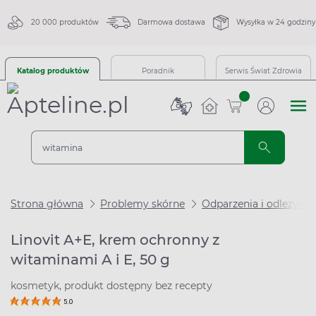
20 000 produktów
Darmowa dostawa
Wysyłka w 24 godziny
Katalog produktów
Poradnik
Serwis Świat Zdrowia
sztuk
Strona główna
Problemy skórne
Odparzenia i odleżyny
Linovit A+E, krem ochronny z
witaminami A i E, 50 g
kosmetyk, produkt dostępny bez recepty
5.0