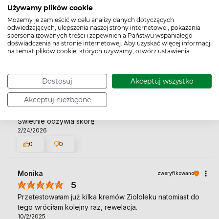
Używamy plików cookie
Możemy je zamieścić w celu analizy danych dotyczących
Dorota
zweryfikowano
odwiedzających, ulepszenia naszej strony internetowej, pokazania
5
spersonalizowanych treści i zapewnienia Państwu wspaniałego
doświadczenia na stronie internetowej. Aby uzyskać więcej informacji
Dobra cena, szybka realizacja
na temat plików cookie, których używamy, otwórz ustawienia.
7/22/2026
0
0
Dostosuj
Akceptuj wszystko
Dorota
zweryfikowano
Akceptuj niezbędne
5
Świetnie odżywia skórę
2/24/2026
0
0
Monika
zweryfikowano
5
Przetestowałam już kilka kremów Ziololeku natomiast do
tego wróciłam kolejny raz, rewelacja.
10/2/2025