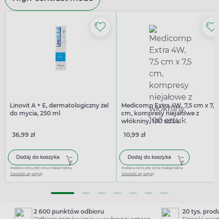
Linovit A + E, dermatologiczny żel
Medicomp Extra 4W, 7,5 cm x 7,5
do mycia, 250 ml
cm, kompresy niejałowe z
włókniny, 100 sztuk
36,99 zł
10,99 zł
Dodaj do koszyka
Dodaj do koszyka
Podana cena jest ceną maksymalną
Podana cena jest ceną maksymalną
Dowiedz się więcej
Dowiedz się więcej
2 600 punktów odbioru
20 tys. pro