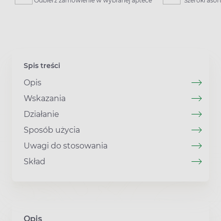
Odbierz zamówienie w wybranej aptece
Szeroki aso
Spis treści
Opis
Wskazania
Działanie
Sposób użycia
Uwagi do stosowania
Skład
Opis