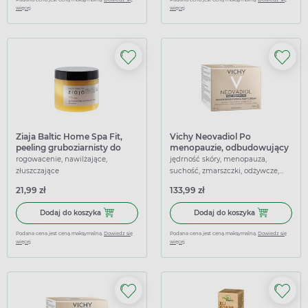
więcej
więcej
Ziaja Baltic Home Spa Fit,
Vichy Neovadiol Po
peeling gruboziarnisty do
menopauzie, odbudowujący
ciała, 300 ml
krem na noc przeciw
rogowacenie, nawilżające,
jędrność skóry, menopauza,
wiotczeniu skóry, 50 ml
złuszczające
suchość, zmarszczki, odżywcze,
ujędrniające, wzmacniające
21,99 zł
133,99 zł
Dodaj do koszyka Ziaja Baltic Home Spa Fit, peeling gruboz
Dodaj do kosz
Dodaj do koszyka
Dodaj do koszyka
Podana cena jest ceną maksymalną.
Dowiedz się
Podana cena jest ceną maksymalną.
Dowiedz się
więcej
więcej