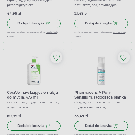
przeciwgrzybicze
natłuszczające, nawilżające,
złuszczające
44,99 zł
21,49 zł
Dodaj do koszyka Nizoral, leczniczy szampon przeciwłupi
Dodaj do koszy
Dodaj do koszyka
Dodaj do koszyka
Podana cena jest ceną maksymalną.
Dowiedz się
Podana cena jest ceną maksymalną.
Dowiedz się
więcej
więcej
CeraVe, nawilżająca emulsja
Pharmaceris A Puri-
do mycia, 473 ml
Sensilium, łagodząca pianka
myjąca do twarzy i oczu, 150
azs, suchość, myjące, nawilżające,
alergia, podrażnienie, suchość,
ml
oczyszczające
myjące, nawilżające,
oczyszczające, łagodzące
60,99 zł
35,49 zł
Dodaj do koszyka CeraVe, nawilżająca emulsja do mycia, 
Dodaj do koszy
Dodaj do koszyka
Dodaj do koszyka
Podana cena jest ceną maksymalną.
Dowiedz się
Podana cena jest ceną maksymalną.
Dowiedz się