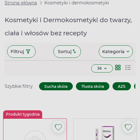
Strona główna
Kosmetyki i dermokosmetyki
Kosmetyki i Dermokosmetyki do twarzy,
ciała i włosów bez recepty
Filtruj
Sortuj
Kategoria
36
Szybkie filtry
Sucha skóra
Tłusta skóra
AZS
Produkt tygodnia