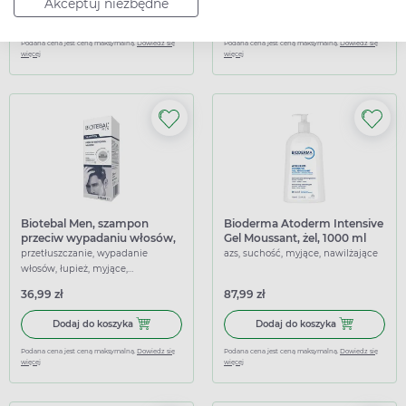
Akceptuj niezbędne
łagodzące
Dodaj do koszyka Pharmaceris A Opti-Sensilium, regener
Dodaj do kosz
Dodaj do koszyka
Dodaj do koszyka
Podana cena jest ceną maksymalną.
Dowiedz się
Podana cena jest ceną maksymalną.
Dowiedz się
więcej
więcej
Biotebal Men, szampon
Bioderma Atoderm Intensive
przeciw wypadaniu włosów,
Gel Moussant, żel, 1000 ml
150 ml
przetłuszczanie, wypadanie
azs, suchość, myjące, nawilżające
włosów, łupież, myjące,
oczyszczające, odżywcze,
36,99 zł
87,99 zł
regenerujące, wzmacniające
Dodaj do koszyka Biotebal Men, szampon przeciw wypada
Dodaj do kosz
Dodaj do koszyka
Dodaj do koszyka
Podana cena jest ceną maksymalną.
Dowiedz się
Podana cena jest ceną maksymalną.
Dowiedz się
więcej
więcej