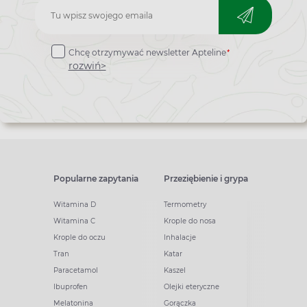
Zapisz
do
*
Chcę otrzymywać newsletter Apteline
newslettera
rozwiń>
Popularne zapytania
Przeziębienie i grypa
Witamina D
Termometry
Witamina C
Krople do nosa
Krople do oczu
Inhalacje
Tran
Katar
Paracetamol
Kaszel
Ibuprofen
Olejki eteryczne
Melatonina
Gorączka