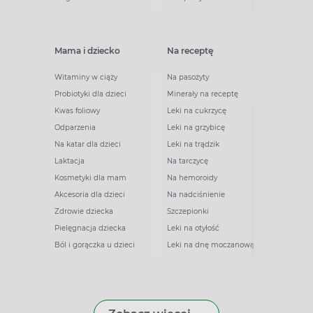
Mama i dziecko
Na receptę
Witaminy w ciąży
Na pasożyty
Probiotyki dla dzieci
Minerały na receptę
Kwas foliowy
Leki na cukrzycę
Odparzenia
Leki na grzybicę
Na katar dla dzieci
Leki na trądzik
Laktacja
Na tarczycę
Kosmetyki dla mam
Na hemoroidy
Akcesoria dla dzieci
Na nadciśnienie
Zdrowie dziecka
Szczepionki
Pielęgnacja dziecka
Leki na otyłość
Ból i gorączka u dzieci
Leki na dnę moczanową