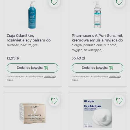
Ziaja GdanSkin,
Pharmaceris A Puri-Sensimil,
rozświetlający balsam do
kremowa emulsja myjąca do
ciała, 300 ml
twarzy i okolic oczu, 190 ml
suchość, nawilżające
alergia, podrażnienie, suchość,
myjące, nawilżające,
oczyszczające, łagodzące
12,99 zł
35,49 zł
Dodaj do koszyka Ziaja GdanSkin, rozświetlający balsam do
Dodaj do koszy
Dodaj do koszyka
Dodaj do koszyka
Podana cena jest ceną maksymalną.
Dowiedz się
Podana cena jest ceną maksymalną.
Dowiedz się
więcej
więcej