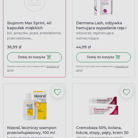
Ibuprom Max Sprint, 40
Dermena Lash, odżywka
kapsułek miękkich
hamująca wypadanie rzęs i
brwi
ból, gorączka, grypa, przeziębienie,
odżywcze, regenerujące,
przeciwbólowe,
wzmacniające
przeciwgorączkowe
36,99 zł
44,99 zł
Dodaj do koszyka Ibuprom Max Sprint, 40 kapsułek miękk
Dodaj do kosz
Dodaj do koszyka
Dodaj do koszyka
Podana cena jest ceną maksymalną.
Dowiedz się
Podana cena jest ceną maksymalną.
Dowiedz się
więcej
więcej
Nizoral, leczniczy szampon
Cremobaza 50%, kolana,
przeciwłupieżowy, 100 ml
łokcie, stopy, pięty, krem 30
g
łupież, myjące, oczyszczające,
odciski, rogowacenie, suchość,