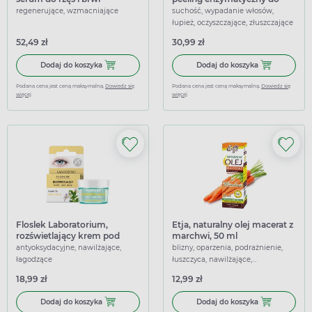
skóry głowy, 110 ml
regenerujące, wzmacniające
suchość, wypadanie włosów,
łupież, oczyszczające, złuszczające
52,49 zł
30,99 zł
Dodaj do koszyka Regenerum regeneracyjne serum do rzęs
Dodaj do kosz
Dodaj do koszyka
Dodaj do koszyka
Podana cena jest ceną maksymalną.
Dowiedz się
Podana cena jest ceną maksymalną.
Dowiedz się
więcej
więcej
Floslek Laboratorium,
Etja, naturalny olej macerat z
rozświetlający krem pod
marchwi, 50 ml
oczy, świetlik i witamina C, 15
antyoksydacyjne, nawilżające,
blizny, oparzenia, podrażnienie,
ml
łagodzące
łuszczyca, nawilżające,
regenerujące
18,99 zł
12,99 zł
Dodaj do koszyka Floslek Laboratorium, rozświetlający krem
Dodaj do koszy
Dodaj do koszyka
Dodaj do koszyka