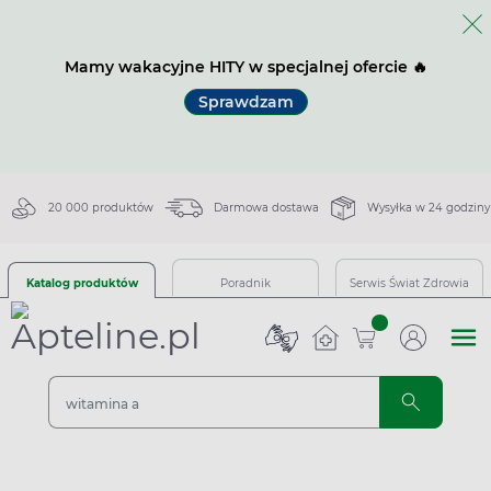
Mamy wakacyjne HITY w specjalnej ofercie 🔥
Sprawdzam
20 000 produktów
Darmowa dostawa
Wysyłka w 24 godziny
Katalog produktów
Poradnik
Serwis Świat Zdrowia
sztuk