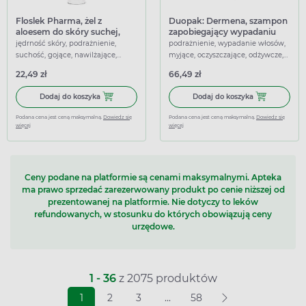
Floslek Pharma, żel z
Duopak: Dermena, szampon
aloesem do skóry suchej,
zapobiegający wypadaniu
200 ml
włosów, 2 x 200 ml
jędrność skóry, podrażnienie,
podrażnienie, wypadanie włosów,
suchość, gojące, nawilżające,
myjące, oczyszczające, odżywcze,
regenerujące, łagodzące
wzmacniające
22,49 zł
66,49 zł
Dodaj do koszyka Floslek Pharma, żel z aloesem do skóry 
Dodaj do kosz
Dodaj do koszyka
Dodaj do koszyka
Podana cena jest ceną maksymalną.
Dowiedz się
Podana cena jest ceną maksymalną.
Dowiedz się
więcej
więcej
Ceny podane na platformie są cenami maksymalnymi. Apteka
ma prawo sprzedać zarezerwowany produkt po cenie niższej od
prezentowanej na platformie. Nie dotyczy to leków
refundowanych, w stosunku do których obowiązują ceny
urzędowe.
1 - 36
z 2075 produktów
1
2
3
...
58