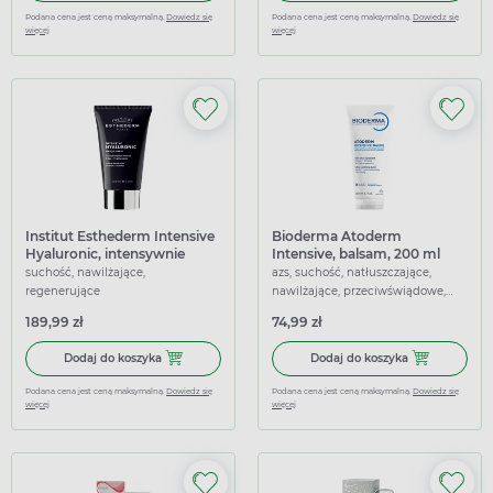
Podana cena jest ceną maksymalną.
Dowiedz się
Podana cena jest ceną maksymalną.
Dowiedz się
więcej
więcej
Institut Esthederm Intensive
Bioderma Atoderm
Hyaluronic, intensywnie
Intensive, balsam, 200 ml
nawilżająca maseczka do
suchość, nawilżające,
azs, suchość, natłuszczające,
skóry suchej, 75 ml
regenerujące
nawilżające, przeciwświądowe,
łagodzące
189,99 zł
74,99 zł
Dodaj do koszyka Institut Esthederm Intensive Hyaluronic
Dodaj do kosz
Dodaj do koszyka
Dodaj do koszyka
Podana cena jest ceną maksymalną.
Dowiedz się
Podana cena jest ceną maksymalną.
Dowiedz się
więcej
więcej