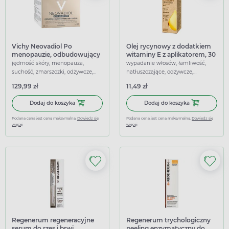
Vichy Neovadiol Po
Olej rycynowy z dodatkiem
menopauzie, odbudowujący
witaminy E z aplikatorem, 30
krem na dzień przeciw
ml
jędrność skóry, menopauza,
wypadanie włosów, łamliwość,
wiotczeniu skóry, 50 ml
suchość, zmarszczki, odżywcze,
natłuszczające, odżywcze,
ujędrniające, wzmacniające
regenerujące, wzmacniające
129,99 zł
11,49 zł
Dodaj do koszyka Vichy Neovadiol Po menopauzie, odbudo
Dodaj do kosz
Dodaj do koszyka
Dodaj do koszyka
Podana cena jest ceną maksymalną.
Dowiedz się
Podana cena jest ceną maksymalną.
Dowiedz się
więcej
więcej
Regenerum regeneracyjne
Regenerum trychologiczny
serum do rzęs i brwi
peeling enzymatyczny do