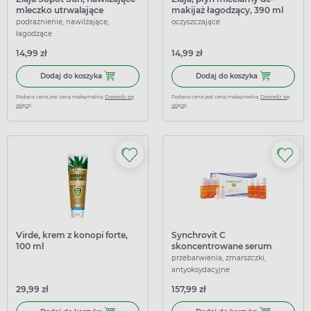
mleczko utrwalające
makijaż łagodzący, 390 ml
opaleniznę, 200 ml
podrażnienie, nawilżające,
oczyszczające
łagodzące
14,99 zł
14,99 zł
Dodaj do koszyka Ziaja Sopot Sun, nawilżające mleczko ut
Dodaj do koszy
Dodaj do koszyka
Dodaj do koszyka
Podana cena jest ceną maksymalną.
Dowiedz się
Podana cena jest ceną maksymalną.
Dowiedz się
więcej
więcej
Virde, krem z konopi forte,
Synchrovit C
100 ml
skoncentrowane serum
liposomowe z witaminą C
przebarwienia, zmarszczki,
10% + SOD i cynk, 6 x 5 ml
antyoksydacyjne
29,99 zł
157,99 zł