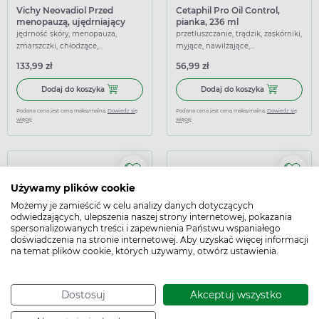
Vichy Neovadiol Przed
Cetaphil Pro Oil Control,
menopauzą, ujędrniający
pianka, 236 ml
krem na noc przywracający
jędrność skóry, menopauza,
przetłuszczanie, trądzik, zaskórniki,
gęstość, 50 ml
zmarszczki, chłodzące,
myjące, nawilżające,
nawilżające, ujędrniające
oczyszczające, łagodzące
133,99 zł
56,99 zł
Dodaj do koszyka Vichy Neovadiol Przed menopauzą, ujęd
Dodaj do koszy
Dodaj do koszyka
Dodaj do koszyka
Podana cena jest ceną maksymalną.
Dowiedz się
Podana cena jest ceną maksymalną.
Dowiedz się
więcej
więcej
Używamy plików cookie
Możemy je zamieścić w celu analizy danych dotyczących
odwiedzających, ulepszenia naszej strony internetowej, pokazania
spersonalizowanych treści i zapewnienia Państwu wspaniałego
doświadczenia na stronie internetowej. Aby uzyskać więcej informacji
na temat plików cookie, których używamy, otwórz ustawienia.
Pharmaceris A Opti-
Vichy Neovadiol Przed
Sensilium, regenerujący
menopauzą, ujędrniający
krem przeciwzmarszczkowy
krem na dzień przywracający
alergia, jędrność skóry,
jędrność skóry, menopauza,
pod oczy, 15 ml
gęstość do skóry suchej, 50
podrażnienie, suchość, zmarszczki,
suchość, zmarszczki, nawilżające,
Dostosuj
Akceptuj wszystko
ml
nawilżające, odżywcze,
ujędrniające
48,49 zł
129,99 zł
regenerujące, ujędrniające,