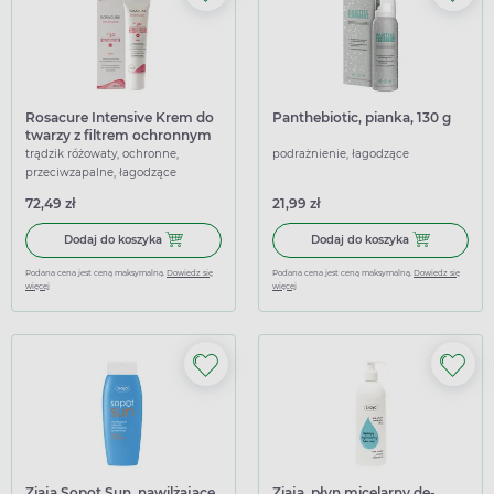
Rosacure Intensive Krem do
Panthebiotic, pianka, 130 g
twarzy z filtrem ochronnym
SPF 30, 30 ml
trądzik różowaty, ochronne,
podrażnienie, łagodzące
przeciwzapalne, łagodzące
72,49 zł
21,99 zł
Dodaj do koszyka Rosacure Intensive Krem do twarzy z fi
Dodaj do koszy
Dodaj do koszyka
Dodaj do koszyka
Podana cena jest ceną maksymalną.
Dowiedz się
Podana cena jest ceną maksymalną.
Dowiedz się
więcej
więcej
Ziaja Sopot Sun, nawilżające
Ziaja, płyn micelarny de-