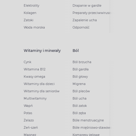
Elektrolity
Drapanie w gardle
Kolagen
Preparaty przeciwwirusowe
Zatoki
Zapalenie ucha
Woda morska
Odporność
Witaminy i minerały
Ból
Cynk
Ból brzucha
Witamina B12
Ból gardła
Kwasy omega
Ból głowy
Witaminy dla dzieci
Migrena
Witaminy dla seniorów
Ból pleców
Multiwitaminy
Ból ucha
Wapń
Ból zatok
Potas
Ból zęba
Żelazo
Bóle menstruacyjne
Żeń-szeń
Bóle mięśniowo-stawowe
Magnez
Kompresy żelowe