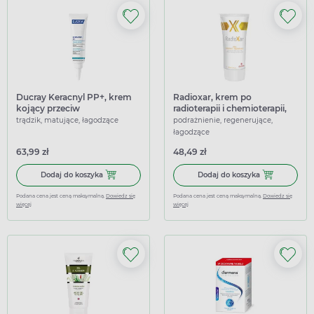
Ducray Keracnyl PP+, krem
Radioxar, krem po
kojący przeciw
radioterapii i chemioterapii,
niedoskonałościom, 30 ml
150 ml
trądzik, matujące, łagodzące
podrażnienie, regenerujące,
łagodzące
63,99 zł
48,49 zł
Dodaj do koszyka Ducray Keracnyl PP+, krem kojący prze
Dodaj do koszy
Dodaj do koszyka
Dodaj do koszyka
Podana cena jest ceną maksymalną.
Dowiedz się
Podana cena jest ceną maksymalną.
Dowiedz się
więcej
więcej