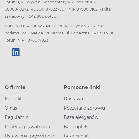
Toruniu, VII Wydział Gospodarczy KRS pod nr KRS:
0000049872, REGON 870227804, NIP 8790017162, kapitał
zakładowy 4 642 802 złotych.
Dane NEUCA S.A. w zakresie dotyczącym: rozliczania
podatku VAT: Neuca Grupa VAT, ul. Forteczna 35-37, 87-100
Toruń, NIP: 1070047823
O firmie
Pomocne linki
Kontakt
Dostawa
O nas
Poczytaj o zdrowiu
Regulamin
Baza alergenów
Polityka prywatności
Baza aptek
Ustawienia prywatności
Baza badań