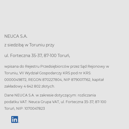
NEUCA S.A.
z siedzibą w Toruniu przy
ul. Forteczna 35-37, 87-100 Toruń,
wpisana do Rejestru Przedsiębiorców przez Sąd Rejonowy w
Toruniu, VII Wydział Gospodarczy KRS pod nr KRS:
0000049872, REGON 870227804, NIP 8790017162, kapitał
zakładowy 4 642 802 złotych.
Dane NEUCA S.A. w zakresie dotyczącym: rozliczania
podatku VAT: Neuca Grupa VAT, ul. Forteczna 35-37, 87-100
Toruń, NIP: 1070047823