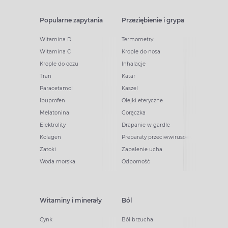
Popularne zapytania
Przeziębienie i grypa
Witamina D
Termometry
Witamina C
Krople do nosa
Krople do oczu
Inhalacje
Tran
Katar
Paracetamol
Kaszel
Ibuprofen
Olejki eteryczne
Melatonina
Gorączka
Elektrolity
Drapanie w gardle
Kolagen
Preparaty przeciwwirusowe
Zatoki
Zapalenie ucha
Woda morska
Odporność
Witaminy i minerały
Ból
Cynk
Ból brzucha