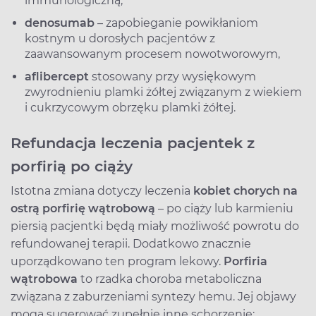
immunologiczną,
denosumab
– zapobieganie powikłaniom
kostnym u dorosłych pacjentów z
zaawansowanym procesem nowotworowym,
aflibercept
stosowany przy wysiękowym
zwyrodnieniu plamki żółtej związanym z wiekiem
i cukrzycowym obrzęku plamki żółtej.
Refundacja leczenia pacjentek z
porfirią po ciąży
Istotna zmiana dotyczy leczenia
kobiet chorych na
ostrą porfirię wątrobową
– po ciąży lub karmieniu
piersią pacjentki będą miały możliwość powrotu do
refundowanej terapii. Dodatkowo znacznie
uporządkowano ten program lekowy.
Porfiria
wątrobowa
to rzadka choroba metaboliczna
związana z zaburzeniami syntezy hemu. Jej objawy
mogą sugerować zupełnie inne schorzenie: