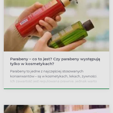
Parabeny – co to jest? Czy parabeny występują
tylko w kosmetykach?
Parabeny to jedne z najczęściej stosowanych
konserwantów – są w kosmetykach, lekach, żywności.
Ich zawartość jest regulowana prawnie, jednak warto
zwracać uwagę na liczbę ich źródeł, ponieważ
najnowsze badania wskazują, że parabeny mogą
wpływać na zmiany hormonalne, działać rakotwórczo i
alergizująco.