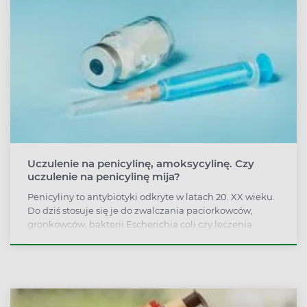
Uczulenie na penicylinę, amoksycylinę. Czy
uczulenie na penicylinę mija?
Penicyliny to antybiotyki odkryte w latach 20. XX wieku.
Do dziś stosuje się je do zwalczania paciorkowców,
gronkowców, bakterii Escherichia coli czy leczenia
rzeżączki. Penicyliny stanowią jednak grupę
antybiotyków o najwyższym potencjale alergizującym,
szczególnie u dzieci. Co robić w przypadku wystąpienia
uczulenia na penicylinę?