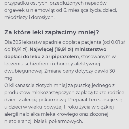
przypadku ostrych, przedłużonych napadów
drgawek u niemowląt od 6. miesiąca życia, dzieci,
młodzieży i dorosłych.
Za które leki zapłacimy mniej?
Dla 395 lekarstw spadnie dopłata pacjenta (od 0,01 zł
do 19,91 zł).
Najwięcej (19,91 zł) ministerstwo
dopłaci do leku z aripiprazolem
, stosowanym w
leczeniu schizofrenii i choroby afektywnej
dwubiegunowej. Zmiana ceny dotyczy dawki 30
mg.
O kilkanaście złotych mniej za puszkę jednego z
produktów mlekozastępczych zapłacą także rodzice
dzieci z alergią pokarmową. Preparat ten stosuje się
u dzieci w wieku powyżej 1. roku życia w ciężkiej
alergii na białka mleka krowiego oraz złożonej
nietolerancji białek pokarmowych.