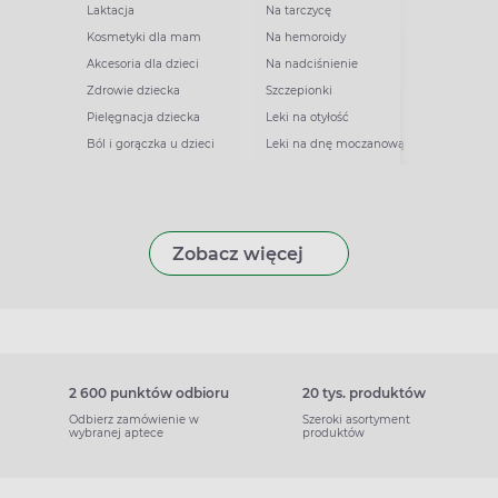
Laktacja
Na tarczycę
Kosmetyki dla mam
Na hemoroidy
Akcesoria dla dzieci
Na nadciśnienie
Zdrowie dziecka
Szczepionki
Pielęgnacja dziecka
Leki na otyłość
Ból i gorączka u dzieci
Leki na dnę moczanową
Zobacz więcej
2 600 punktów odbioru
20 tys. produktów
Odbierz zamówienie w
Szeroki asortyment
wybranej aptece
produktów