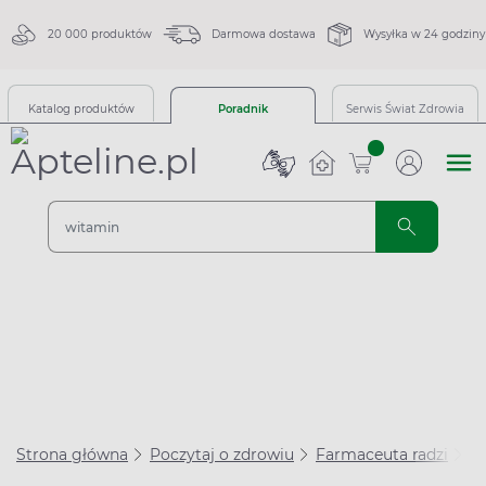
20 000 produktów
Darmowa dostawa
Wysyłka w 24 godziny
Katalog produktów
Poradnik
Serwis Świat Zdrowia
sztuk
Strona główna
Poczytaj o zdrowiu
Farmaceuta radzi
Le