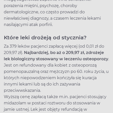
porażenia mięśni, psychozę, choroby
dermatologiczne, co często prowadzi do
niewłaściwej diagnozy, a czasem leczenia lekami
nasilającymi atak porfirii.
Które leki drożeją od stycznia?
Za 379 leków pacjenci zapłacą więcej (od 0,01 zł do
209,97 zł).
Najbardziej, bo aż o 209,97 zł, zdrożeje
lek biologiczny stosowany w leczeniu osteoporozy
.
Jest on refundowany dla kobiet z osteoporozą
pomenopauzalną oraz mężczyzn po 60. roku życia, u
których niepowodzeniem kończyła się kuracja
innymi lekami lub są do ich zażywania
przeciwwskazania.
Wyższą cenę zapłacą także m.in. pacjenci stosujący
midazolam w postaci roztworu do stosowania w
jamie ustnej. Lek jest objęty refundacją w