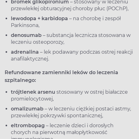
bromek glikopironium
– stosowany w leczeniu
przewlekłej obturacyjnej choroby płuc (POChP),
lewodopa + karbidopa
– na chorobę i zespół
Parkinsona,
denosumab
– substancja lecznicza stosowana w
leczeniu osteoporozy,
adrenalina
– lek podawany podczas ostrej reakcji
anafilaktycznej.
Refundowane zamienniki leków do leczenia
szpitalnego:
trójtlenek arsenu
stosowany w
ostrej białaczce
promielocytowej,
omalizumab
– w leczeniu ciężkiej postaci astmy,
przewlekłej pokrzywki spontanicznej,
eltrombopag
– leczenie dzieci i dorosłych
chorych na pierwotną małopłytkowość