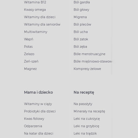
Witamina B12
Ból gardła
Kwasy omega
Ból głowy
Witaminy dla dzieci
Migrena
Witaminy dla seniorów
Ból pleców
Multiwitaminy
Ból ucha
Wapń
Ból zatok
Potas
Ból zęba
Żelazo
Bóle menstruacyjne
Żeń-szeń
Bóle mięśniowo-stawowe
Magnez
Kompresy żelowe
Mama i dziecko
Na receptę
Witaminy w ciąży
Na pasożyty
Probiotyki dla dzieci
Minerały na receptę
Kwas foliowy
Leki na cukrzycę
Odparzenia
Leki na grzybicę
Na katar dla dzieci
Leki na trądzik