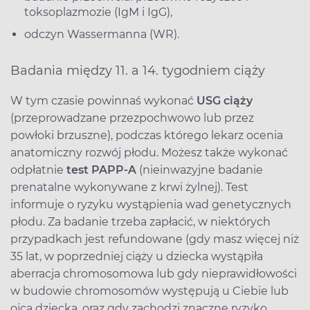
toksoplazmozie (IgM i IgG),
odczyn Wassermanna (WR).
Badania między 11. a 14. tygodniem ciąży
W tym czasie powinnaś wykonać
USG ciąży
(przeprowadzane przezpochwowo lub przez
powłoki brzuszne), podczas którego lekarz ocenia
anatomiczny rozwój płodu. Możesz także wykonać
odpłatnie
test PAPP-A
(nieinwazyjne badanie
prenatalne wykonywane z krwi żylnej). Test
informuje o ryzyku wystąpienia wad genetycznych
płodu. Za badanie trzeba zapłacić, w niektórych
przypadkach jest refundowane (gdy masz więcej niż
35 lat, w poprzedniej ciąży u dziecka wystąpiła
aberracja chromosomowa lub gdy nieprawidłowości
w budowie chromosomów występują u Ciebie lub
ojca dziecka, oraz gdy zachodzi znaczne ryzyko