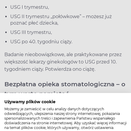
USG I trymestru,
USG II trymestru „połówkowe” – możesz już
poznać płeć dziecka,
USG III trymestru,
USG po 40. tygodniu ciąży.
Badanie nieobowiązkowe, ale praktykowane przez
większość lekarzy ginekologów to USG przed 10.
tygodniem ciąży. Potwierdza ono ciążę.
Bezpłatna opieka stomatologiczna – o
tym warto pamiętać
Używamy plików cookie
W ciąży potrzebujesz witamin i minerałów zarówno
Możemy je zamieścić w celu analizy danych dotyczących
dla siebie, jak i dla dziecka, dlatego jesteś narażona
odwiedzających, ulepszenia naszej strony internetowej, pokazania
na ich niedobór. Może się on objawiać
spersonalizowanych treści i zapewnienia Państwu wspaniałego
doświadczenia na stronie internetowej. Aby uzyskać więcej informacji
pogorszeniem stanu zębów. Opieka
na temat plików cookie, których używamy, otwórz ustawienia.