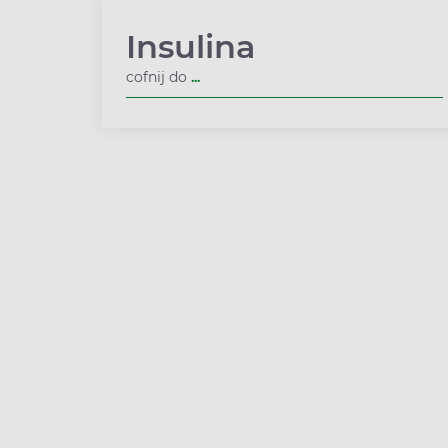
Insulina
cofnij do
...
Rozwiń podmenu