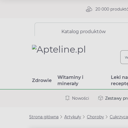
20 000 produkt
Katalog produktów
Witaminy i
Leki n
Zdrowie
minerały
recept
Nowości
Zestawy p
Strona główna
Artykuły
Choroby
Cukrzyca