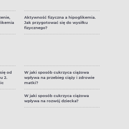
zenie,
Aktywność fizyczna a hipoglikemia.
likemia
Jak przygotować się do wysiłku
fizycznego?
się od
W jaki sposób cukrzyca ciążowa
u 2.
wpływa na przebieg ciąży i zdrowie
ic
matki?
W jaki sposób cukrzyca ciążowa
wpływa na rozwój dziecka?