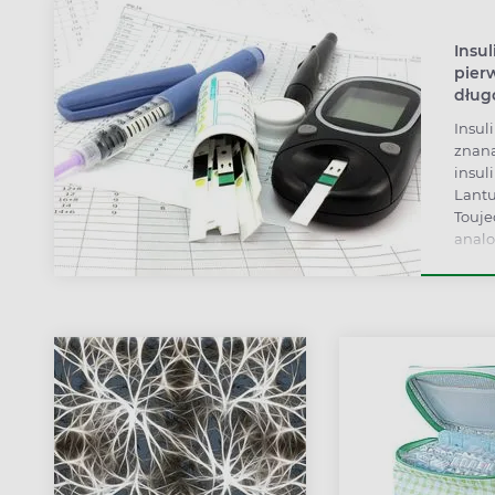
Insul
pier
długo
Insul
znana
insul
Lantu
Touje
anal
(pod
długi