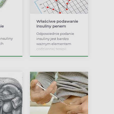
Właściwe podawanie
ie
insuliny penem
Odpowiednie podanie
nsuliny
insuliny jest bardzo
ch
ważnym elementem
codziennej terapii
ania
diabetyków. Ważne są
edz się,
grubość i długość igły, jaką
 insulinę
należy wybrać do pena,
iej po
odpowiednie dla danego
nia – nie
rodzaju insuliny miejsce
 także w
wkłucia i technika podania
hormonu w zależności od
objętości tkanki
podskórnej pacjenta.