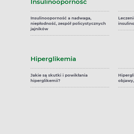
Insulinooporność
Insulinooporność a nadwaga,
Leczeni
niepłodność, zespół policystycznych
insulin
jajników
Hiperglikemia
Jakie są skutki i powikłania
Hipergl
hiperglikemii?
objawy,