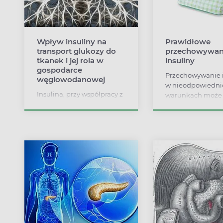
Wpływ insuliny na
Prawidłowe
transport glukozy do
przechowywan
tkanek i jej rola w
insuliny
gospodarce
Przechowywanie i
węglowodanowej
w nieodpowiedni
Insulina, przy współpracy z
warunkach może
glukagonem, kontroluje
pozbawić ją dział
transport glukozy do
leczniczego. Dowi
poszczególnych komórek
jak przechowywać
naszego organizmu i
i jak korzystać z n
zapewnia odpowiedni
otwarciu opakowa
poziom tego cukru. To
tylko w domu, ale
proces niezbędny do
podróży.
prawidłowego
funkcjonowania
wszystkich organów
wewnętrznych, układu
nerwowego i mózgu.