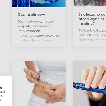
Guz insulinowy
Jak leczono cu
przed wynalez
Guz insulinowy, inaczej
insuliny?
wyspiak, to nowotwór,
Od kiedy cukrzyc
który w sposób
jest ludziom? Jak
niekontrolowany wytwarza
sobie z tą chorob
insulinę. Jej nadmierna
wynaleziono insu
ilość prowadzi do
odkryto związek c
hipoglikemii, czyli zbyt
cukrem? Przed 
niskiego poziomu glukozy
krótka historia
we krwi. Najczęstszą
diabetologii.
lokalizacją guza
insulinowego jest trzustka,
zaś rozmaite dolegliwości z
nim związane skutecznie
utrudniają diagnozę i
najczęściej wskazują na
h,
ści i
choroby nerwowe, np.
ej.
padaczkę.
y,