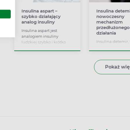
Insulina aspart –
Insulina detemi
szybko działający
nowoczesny
analog insuliny
mechanizm
przedłużonego
Insulina aspart jest
działania
analogiem insuliny
Insulina detemir,
ludzkiej szybko i krótko
dostępna pod na
działającym. Lek
Levemir, jest kol
przeznaczony jest dla
analogiem insuli
pacjentów z cukrzycą typu
ludzkiej o długim
1. i 2.
Pokaż wię
działania przez
do leczenia cukrz
1. i 2.