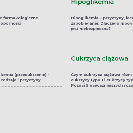
Hipoglikemia
e farmakologiczne
Hipoglikemia – przyczyny, lec
ooporności
zapobieganie. Dlaczego hipog
jest niebezpieczna?
Cukrzyca ciążowa
ikemia (przecukrzenie) -
Czym cukrzyca ciążowa różni 
 rodzaje i przyczyny
cukrzycy typu 1 i cukrzycy typ
Poznaj 5 najważniejszych różn