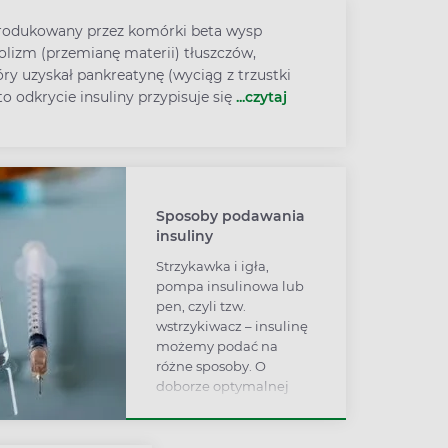
rodukowany przez komórki beta wysp
olizm (przemianę materii) tłuszczów,
ry uzyskał pankreatynę (wyciąg z trzustki
to odkrycie insuliny przypisuje się
...czytaj
Sposoby podawania
insuliny
Strzykawka i igła,
pompa insulinowa lub
pen, czyli tzw.
wstrzykiwacz – insulinę
możemy podać na
różne sposoby. O
doborze optymalnej
metody decyduje
zwykle lekarz
diabetolog po