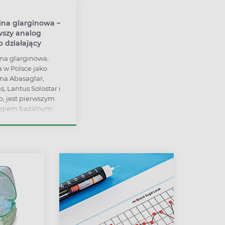
konsultacji z
cukrzykiem.
ina glarginowa –
wszy analog
 działający
ina glarginowa,
 w Polsce jako
ina Abasaglar,
s, Lantus Solostar i
o, jest pierwszym
ogiem bazalnym
stawowym) o
m działaniu.