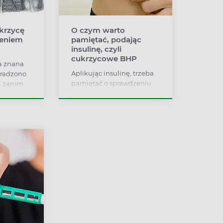
krzycę
O czym warto
ieniem
pamiętać, podając
insulinę, czyli
cukrzycowe BHP
a znana
Aplikując insulinę, trzeba
 radzono
pamiętać o sprawdzeniu
ą zanim
ampułki, wymianie igły,
linę? Jak
sprawdzeniu miejsca
ukrzycy z
wkłucia. Odpowiednie
Wami
postępowanie higieniczne
jest bardzo ważne.