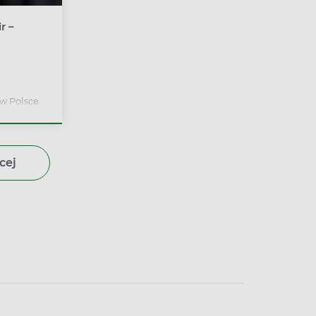
r –
 w Polsce
zwą
ejnym
ny
 czasie
cej
naczonym
ycy typu