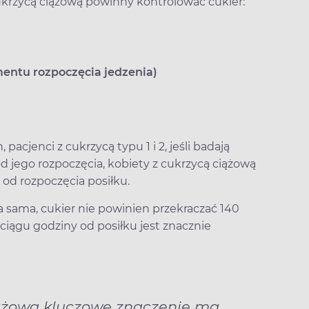
rzycą ciążową powinny kontrolować cukier:
mentu rozpoczęcia jedzenia)
acjenci z cukrzycą typu 1 i 2, jeśli badają
d jego rozpoczęcia, kobiety z cukrzycą ciążową
od rozpoczęcia posiłku.
 sama, cukier nie powinien przekraczać 140
ciągu godziny od posiłku jest znacznie
iążową kluczowe znaczenie ma