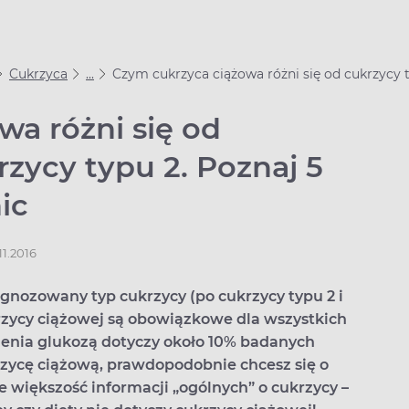
Cukrzyca
...
Czym cukrzyca ciążowa różni się od cukrzycy ty
a różni się od
rzycy typu 2. Poznaj 5
ic
11.2016
agnozowany typ cukrzycy (po cukrzycy typu 2 i
rzycy ciążowej są obowiązkowe dla wszystkich
żenia glukozą dotyczy około 10% badanych
rzycę ciążową, prawdopodobnie chcesz się o
że większość informacji „ogólnych” o cukrzycy –