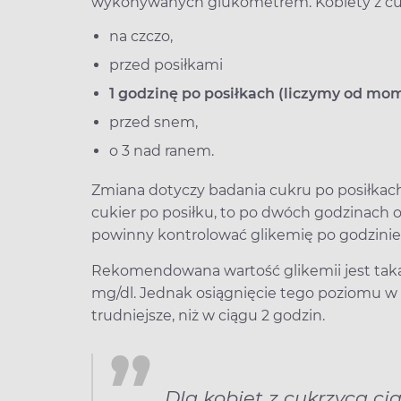
wykonywanych glukometrem. Kobiety z cuk
na czczo,
przed posiłkami
1 godzinę po posiłkach (liczymy od mo
przed snem,
o 3 nad ranem.
Zmiana dotyczy badania cukru po posiłkach, p
cukier po posiłku, to po dwóch godzinach o
powinny kontrolować glikemię po godzinie 
Rekomendowana wartość glikemii jest taka
mg/dl. Jednak osiągnięcie tego poziomu w 
trudniejsze, niż w ciągu 2 godzin.
Dla kobiet z cukrzycą c