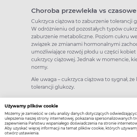
Choroba przewlekła vs czasowe
Cukrzyca ciążowa to zaburzenie tolerancji 
W odróżnieniu od pozostałych typów cukrzyc
zaburzenie metaboliczne. Poziom cukru we k
związek ze zmianami hormonalnymi zacho
umożliwiające rozwój płodu u części kobiet
cukrzycy ciążowej. Jednak w momencie, kied
normy.
Ale uwaga – cukrzyca ciążowa to sygnał, ż
tolerancji glukozy.
Używamy plików cookie
Możemy je zamieścić w celu analizy danych dotyczących odwiedzającyc
Ciężarne z cukrzycą cią
ulepszenia naszej strony internetowej, pokazania spersonalizowanych tre
cukrzycy typu 2 w przysz
zapewnienia Państwu wspaniałego doświadczenia na stronie internetow
Aby uzyskać więcej informacji na temat plików cookie, których używam
przede wszystkim dbać o
otwórz ustawienia.