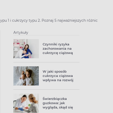
pu 1 i cukrzycy typu 2. Poznaj 5 najważniejszych różnic
Artykuły
Czynniki ryzyka
zachorowania na
cukrzycę ciążową
W jaki sposób
cukrzyca ciążowa
wpływa na rozwój
dziecka?
Świerzbiączka
guzkowa: jak
wygląda, skąd się
bierze, na czym