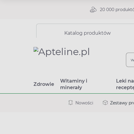
20 000 produkt
Katalog produktów
Witaminy i
Leki n
Zdrowie
minerały
recept
Nowości
Zestawy p