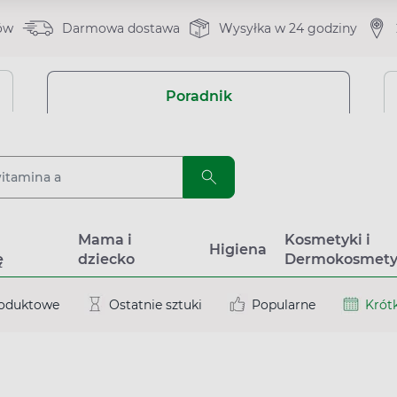
ów
Darmowa dostawa
Wysyłka w 24 godziny
Poradnik
a
Mama i
Kosmetyki i
Higiena
ę
dziecko
Dermokosmety
roduktowe
Ostatnie sztuki
Popularne
Krótk