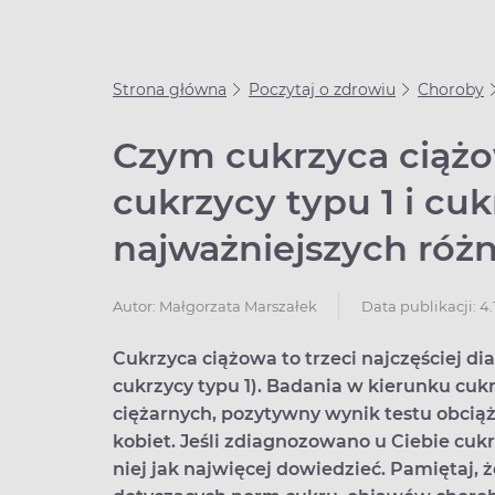
Strona główna
Poczytaj o zdrowiu
Choroby
Czym cukrzyca ciążow
cukrzycy typu 1 i cuk
najważniejszych różn
Data publikacji: 4.
Autor:
Małgorzata Marszałek
Cukrzyca ciążowa to trzeci najczęściej di
cukrzycy typu 1). Badania w kierunku cuk
ciężarnych, pozytywny wynik testu obcią
kobiet. Jeśli zdiagnozowano u Ciebie cuk
niej jak najwięcej dowiedzieć. Pamiętaj, 