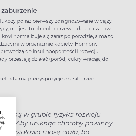
 zaburzenie
glukozy po raz pierwszy zdiagnozowane w ciąży.
y, nie jest to choroba przewlekła, ale czasowe
rwi normalizuje się zaraz po porodzie, a ma to
dzącymi w organizmie kobiety. Hormony
 prowadzą do insulinooporności i rozwoju
y przestają działać (poród) cukry wracają do
e kobieta ma predyspozycję do zaburzeń
h,
żową są w grupie ryzyka rozwoju
ści i
łości. Aby uniknąć choroby powinny
ej.
y,
 prawidłową masę ciała, bo