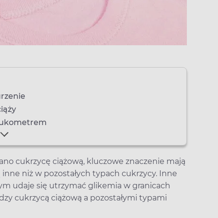
rzenie
iąży
glukometrem
ano cukrzycę ciążową, kluczowe znaczenie mają
ą inne niż w pozostałych typach cukrzycy. Inne
órym udaje się utrzymać glikemia w granicach
dzy cukrzycą ciążową a pozostałymi typami