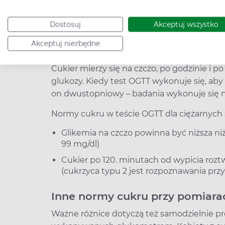
cukrzyca typu 2 rozwija s
Dostosuj
Akceptuj wszystko
Inne normy dla krzywej cukrowe
Akceptuj niezbędne
Test obciążenia glukozą (krzywa cukrowa) p
Cukier mierzy się na czczo, po godzinie i 
glukozy. Kiedy test OGTT wykonuje się, aby
on dwustopniowy – badania wykonuje się na
Normy cukru w teście OGTT dla ciężarnych s
Glikemia na czczo powinna być niższa ni
99 mg/dl)
Cukier po 120. minutach od wypicia rozt
(cukrzyca typu 2 jest rozpoznawania prz
Inne normy cukru przy pomiar
Ważne różnice dotyczą też samodzielnie pr