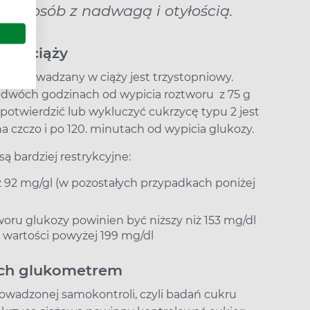
ię u osób z nadwagą i otyłością.
j w ciąży
rzeprowadzany w ciąży jest trzystopniowy.
po dwóch godzinach od wypicia roztworu z 75 g
 potwierdzić lub wykluczyć cukrzycę typu 2 jest
 czczo i po 120. minutach od wypicia glukozy.
ą bardziej restrykcyjne:
ż 92 mg/gl (w pozostałych przypadkach poniżej
woru glukozy powinien być niższy niż 153 mg/dl
y wartości powyżej 199 mg/dl
ach glukometrem
owadzonej samokontroli, czyli badań cukru