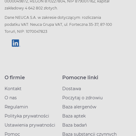
0000049872, REGON 870227804, NIP 8790017162, kapitał
zakładowy 4 642 802 złotych.
Dane NEUCA S.A. w zakresie dotyczącym: rozliczania
podatku VAT: Neuca Grupa VAT, ul. Forteczna 35-37, 87-100
Toruń, NIP: 1070047823
O firmie
Pomocne linki
Kontakt
Dostawa
O nas
Poczytaj o zdrowiu
Regulamin
Baza alergenów
Polityka prywatności
Baza aptek
Ustawienia prywatności
Baza badań
Pomoc
Baza substancji czynnych