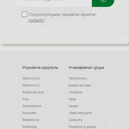
do
*
Chcę otrzymywać newsletter Apteline
newslettera
rozwiń>
Popularne zapytania
Przeziębienie i grypa
Witamina D
Termometry
Witamina C
Krople do nosa
Krople do oczu
Inhalacje
Tran
Katar
Paracetamol
Kaszel
Ibuprofen
Olejki eteryczne
Melatonina
Gorączka
Elektrolity
Drapanie w gardle