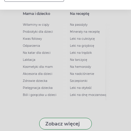
Mama i dziecko
Na receptę
Witaminy w ciąży
Na pasożyty
Probiotyki dla dzieci
Minerały na receptę
Kwas foliowy
Leki na cukrzycę
Odparzenia
Leki na grzybicę
Na katar dla dzieci
Leki na trądzik
Laktacja
Na tarczycę
Kosmetyki dla mam
Na hemoroidy
Akcesoria dla dzieci
Na nadciśnienie
Zdrowie dziecka
Szczepionki
Pielęgnacja dziecka
Leki na otyłość
Ból i gorączka u dzieci
Leki na dnę moczanową
Zobacz więcej