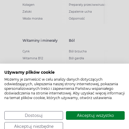
Kolagen
Preparaty przeciwwirusowe
Zatoki
Zapalenie ucha
Woda morska
Odporność
Witaminy i minerały
Ból
Cynk
Ból brzucha
Witamina B12
Ból gardła
Kwasy omega
Ból głowy
Używamy plików cookie
Witaminy dla dzieci
Migrena
Możemy je zamieścić w celu analizy danych dotyczących
Witaminy dla seniorów
Ból pleców
odwiedzających, ulepszenia naszej strony internetowej, pokazania
Multiwitaminy
Ból ucha
spersonalizowanych treści i zapewnienia Państwu wspaniałego
doświadczenia na stronie internetowej. Aby uzyskać więcej informacji
Wapń
Ból zatok
na temat plików cookie, których używamy, otwórz ustawienia.
Potas
Ból zęba
Żelazo
Bóle menstruacyjne
Żeń-szeń
Bóle mięśniowo-stawowe
Dostosuj
Akceptuj wszystko
Magnez
Kompresy żelowe
Akceptuj niezbędne