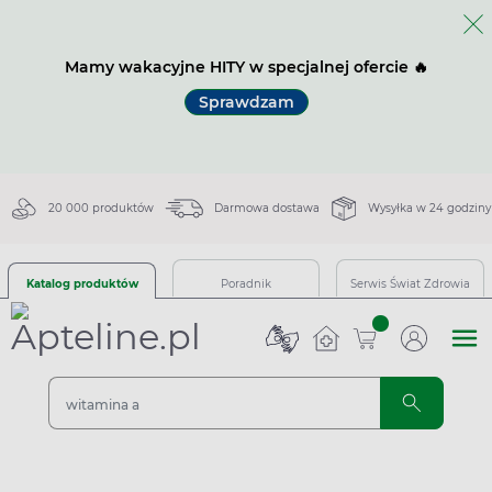
Mamy wakacyjne HITY w specjalnej ofercie 🔥
Sprawdzam
20 000 produktów
Darmowa dostawa
Wysyłka w 24 godziny
Katalog produktów
Poradnik
Serwis Świat Zdrowia
sztuk