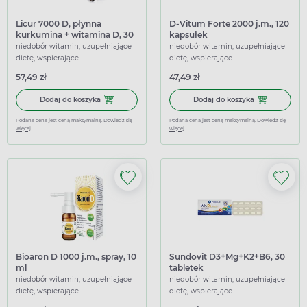
Licur 7000 D, płynna
D-Vitum Forte 2000 j.m., 120
kurkumina + witamina D, 30
kapsułek
kapsułek
niedobór witamin, uzupełniające
niedobór witamin, uzupełniające
dietę, wspierające
dietę, wspierające
57,49 zł
47,49 zł
Dodaj do koszyka Licur 7000 D, płynna kurkumina + wita
Dodaj do koszy
Dodaj do koszyka
Dodaj do koszyka
Podana cena jest ceną maksymalną.
Dowiedz się
Podana cena jest ceną maksymalną.
Dowiedz się
więcej
więcej
Bioaron D 1000 j.m., spray, 10
Sundovit D3+Mg+K2+B6, 30
ml
tabletek
niedobór witamin, uzupełniające
niedobór witamin, uzupełniające
dietę, wspierające
dietę, wspierające