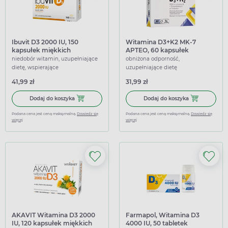
Ibuvit D3 2000 IU, 150
Witamina D3+K2 MK-7
kapsułek miękkich
APTEO, 60 kapsułek
elastycznych
niedobór witamin, uzupełniające
obniżona odporność,
dietę, wspierające
uzupełniające dietę
41,99 zł
31,99 zł
Dodaj do koszyka Ibuvit D3 2000 IU, 150 kapsułek miękki
Dodaj do kosz
Dodaj do koszyka
Dodaj do koszyka
Podana cena jest ceną maksymalną.
Dowiedz się
Podana cena jest ceną maksymalną.
Dowiedz się
więcej
więcej
AKAVIT Witamina D3 2000
Farmapol, Witamina D3
IU, 120 kapsułek miękkich
4000 IU, 50 tabletek