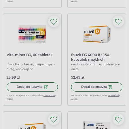
więcej
więcej
Vita-miner D3, 60 tabletek
Ibuvit D3 4000 IU, 150
kapsułek miękkich
niedobór witamin, uzupełniające
niedobór witamin, uzupełniające
dietę, wspierające
dietę
23,99 zł
52,49 zł
Dodaj do koszyka Vita-miner D3, 60 tabletek
Dodaj do koszy
Dodaj do koszyka
Dodaj do koszyka
Podana cena jest ceną maksymalną.
Dowiedz się
Podana cena jest ceną maksymalną.
Dowiedz się
więcej
więcej