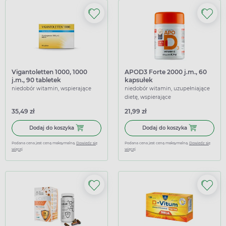
Vigantoletten 1000, 1000
APOD3 Forte 2000 j.m., 60
j.m., 90 tabletek
kapsułek
niedobór witamin, wspierające
niedobór witamin, uzupełniające
dietę, wspierające
35,49 zł
21,99 zł
Dodaj do koszyka Vigantoletten 1000, 1000 j.m., 90 tablete
Dodaj do koszy
Dodaj do koszyka
Dodaj do koszyka
Podana cena jest ceną maksymalną.
Dowiedz się
Podana cena jest ceną maksymalną.
Dowiedz się
więcej
więcej