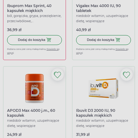
Ibuprom Max Sprint, 40
Vigalex Max 4000 IU, 90
kapsułek miękkich
tabletek
ból, gorączka, grypa, przeziębienie,
niedobór witamin, uzupełniające
przeciwbólowe,
dietę, wspierające
przeciwgorączkowe
36,99 zł
40,99 zł
Dodaj do koszyka Ibuprom Max Sprint, 40 kapsułek miękk
Dodaj do koszy
Dodaj do koszyka
Dodaj do koszyka
Podana cena jest ceną maksymalną.
Dowiedz się
Podana cena jest ceną maksymalną.
Dowiedz się
więcej
więcej
APOD3 Max 4000 j.m., 60
Ibuvit D3 2000 IU, 90
kapsułek
kapsułek miękkich
niedobór witamin, uzupełniające
niedobór witamin, uzupełniające
dietę, wspierające
dietę, wspierające
24,99 zł
31,99 zł