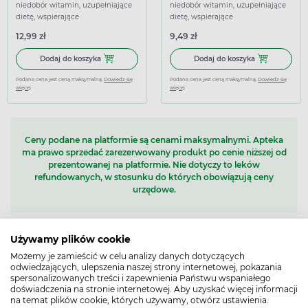
niedobór witamin, uzupełniające
niedobór witamin, uzupełniające
dietę, wspierające
dietę, wspierające
12,99 zł
9,49 zł
Dodaj do koszyka AKAVIT Witamina D3 2000 IU, 120 kapsu
Dodaj do kosz
Dodaj do koszyka
Dodaj do koszyka
Podana cena jest ceną maksymalną.
Dowiedz się
Podana cena jest ceną maksymalną.
Dowiedz się
więcej
więcej
Ceny podane na platformie są cenami maksymalnymi. Apteka
ma prawo sprzedać zarezerwowany produkt po cenie niższej od
prezentowanej na platformie. Nie dotyczy to leków
refundowanych, w stosunku do których obowiązują ceny
urzędowe.
Używamy plików cookie
1 - 36
z 242 produktów
Możemy je zamieścić w celu analizy danych dotyczących
1
2
3
...
7
odwiedzających, ulepszenia naszej strony internetowej, pokazania
spersonalizowanych treści i zapewnienia Państwu wspaniałego
doświadczenia na stronie internetowej. Aby uzyskać więcej informacji
na temat plików cookie, których używamy, otwórz ustawienia.