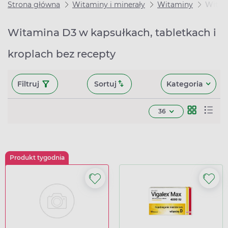
Strona główna
Witaminy i minerały
Witaminy
Witam
Witamina D3 w kapsułkach, tabletkach i
kroplach bez recepty
Filtruj
Sortuj
Kategoria
36
Produkt tygodnia