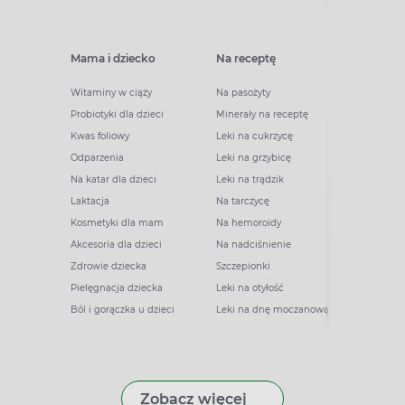
Mama i dziecko
Na receptę
Witaminy w ciąży
Na pasożyty
Probiotyki dla dzieci
Minerały na receptę
Kwas foliowy
Leki na cukrzycę
Odparzenia
Leki na grzybicę
Na katar dla dzieci
Leki na trądzik
Laktacja
Na tarczycę
Kosmetyki dla mam
Na hemoroidy
Akcesoria dla dzieci
Na nadciśnienie
Zdrowie dziecka
Szczepionki
Pielęgnacja dziecka
Leki na otyłość
Ból i gorączka u dzieci
Leki na dnę moczanową
Zobacz więcej