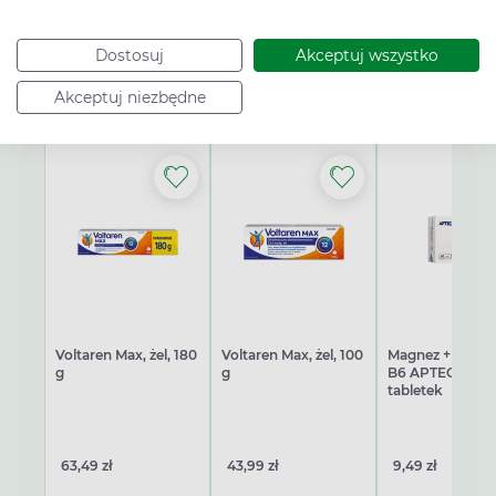
Może Cię zainteresować
Dostosuj
Akceptuj wszystko
Hity roku
Nowości
Probiotyki
Akceptuj niezbędne
Voltaren Max, żel, 180
Voltaren Max, żel, 100
Magnez + Wita
g
g
B6 APTEO, 60
tabletek
63,49 zł
43,99 zł
9,49 zł