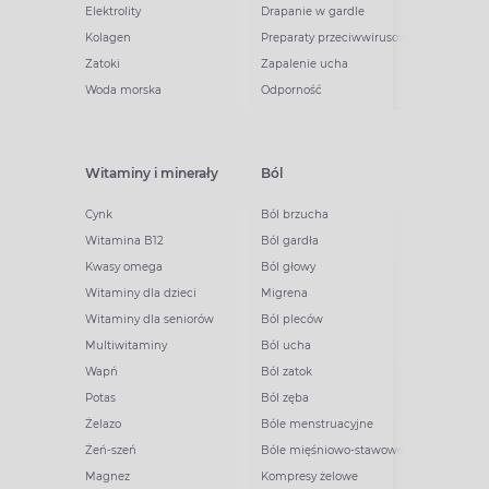
Elektrolity
Drapanie w gardle
Kolagen
Preparaty przeciwwirusowe
Zatoki
Zapalenie ucha
Woda morska
Odporność
Witaminy i minerały
Ból
Cynk
Ból brzucha
Witamina B12
Ból gardła
Kwasy omega
Ból głowy
Witaminy dla dzieci
Migrena
Witaminy dla seniorów
Ból pleców
Multiwitaminy
Ból ucha
Wapń
Ból zatok
Potas
Ból zęba
Żelazo
Bóle menstruacyjne
Żeń-szeń
Bóle mięśniowo-stawowe
Magnez
Kompresy żelowe