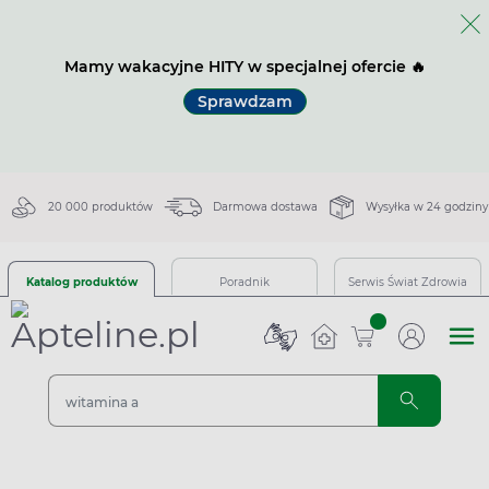
Mamy wakacyjne HITY w specjalnej ofercie 🔥
Sprawdzam
20 000 produktów
Darmowa dostawa
Wysyłka w 24 godziny
Katalog produktów
Poradnik
Serwis Świat Zdrowia
sztuk