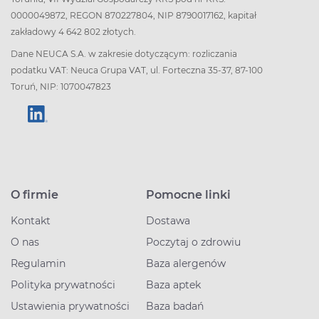
0000049872, REGON 870227804, NIP 8790017162, kapitał
zakładowy 4 642 802 złotych.
Dane NEUCA S.A. w zakresie dotyczącym: rozliczania
podatku VAT: Neuca Grupa VAT, ul. Forteczna 35-37, 87-100
Toruń, NIP: 1070047823
O firmie
Pomocne linki
Kontakt
Dostawa
O nas
Poczytaj o zdrowiu
Regulamin
Baza alergenów
Polityka prywatności
Baza aptek
Ustawienia prywatności
Baza badań