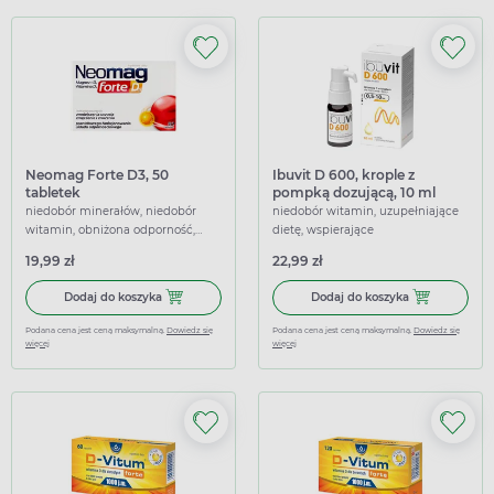
Neomag Forte D3, 50
Ibuvit D 600, krople z
tabletek
pompką dozującą, 10 ml
niedobór minerałów, niedobór
niedobór witamin, uzupełniające
witamin, obniżona odporność,
dietę, wspierające
uzupełniające dietę, wspierające
19,99 zł
22,99 zł
Dodaj do koszyka Neomag Forte D3, 50 tabletek
Dodaj do koszy
Dodaj do koszyka
Dodaj do koszyka
Podana cena jest ceną maksymalną.
Dowiedz się
Podana cena jest ceną maksymalną.
Dowiedz się
więcej
więcej