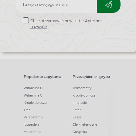
Zapisz
do
*
Chcę otrzymywać newsletter Apteline
newslettera
rozwiń>
Popularne zapytania
Przeziębienie i grypa
Witamina D
Termometry
Witamina C
Krople do nosa
Krople do oczu
Inhalacje
Tran
Katar
Paracetamol
Kaszel
Ibuprofen
Olejki eteryczne
Melatonina
Gorączka