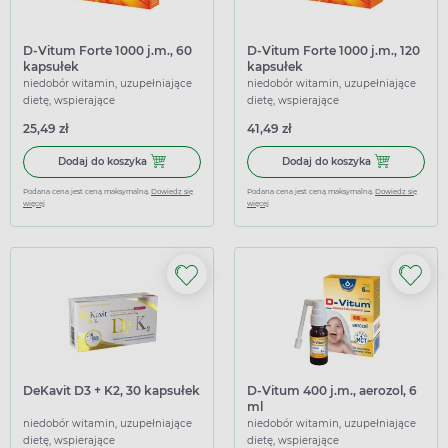
D-Vitum Forte 1000 j.m., 60
D-Vitum Forte 1000 j.m., 120
kapsułek
kapsułek
niedobór witamin, uzupełniające
niedobór witamin, uzupełniające
dietę, wspierające
dietę, wspierające
25,49 zł
41,49 zł
Dodaj do koszyka D-Vitum Forte 1000 j.m., 60 kapsułek
Dodaj do koszy
Dodaj do koszyka
Dodaj do koszyka
Podana cena jest ceną maksymalną.
Dowiedz się
Podana cena jest ceną maksymalną.
Dowiedz się
więcej
więcej
DeKavit D3 + K2, 30 kapsułek
D-Vitum 400 j.m., aerozol, 6
ml
niedobór witamin, uzupełniające
niedobór witamin, uzupełniające
dietę, wspierające
dietę, wspierające