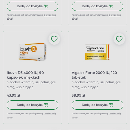
Dodaj do koszyka APOD3 Max 4000 j.m., 60 kapsułek
Dodaj do koszy
Dodaj do koszyka
Dodaj do koszyka
Podana cena jest ceną maksymalną.
Dowiedz się
Podana cena jest ceną maksymalną.
Dowiedz się
więcej
więcej
Ibuvit D3 4000 IU, 90
Vigalex Forte 2000 IU, 120
kapsułek miękkich
tabletek
niedobór witamin, uzupełniające
niedobór witamin, uzupełniające
dietę, wspierające
dietę, wspierające
43,99 zł
38,99 zł
Dodaj do koszyka Ibuvit D3 4000 IU, 90 kapsułek miękkic
Dodaj do koszy
Dodaj do koszyka
Dodaj do koszyka
Podana cena jest ceną maksymalną.
Dowiedz się
Podana cena jest ceną maksymalną.
Dowiedz się
więcej
więcej