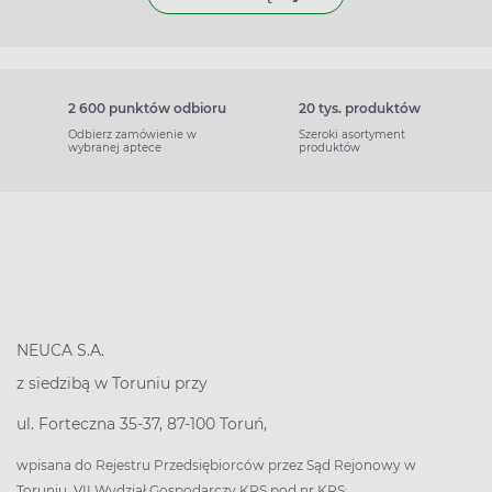
2 600 punktów odbioru
20 tys. produktów
Odbierz zamówienie w
Szeroki asortyment
wybranej aptece
produktów
NEUCA S.A.
z siedzibą w Toruniu przy
ul. Forteczna 35-37, 87-100 Toruń,
wpisana do Rejestru Przedsiębiorców przez Sąd Rejonowy w
Toruniu, VII Wydział Gospodarczy KRS pod nr KRS: