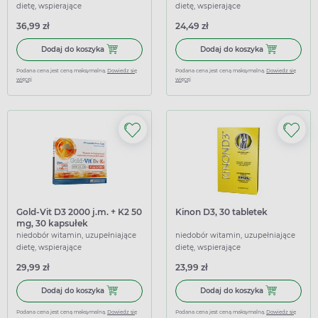
dietę, wspierające
dietę, wspierające
36,99 zł
24,49 zł
Dodaj do koszyka Biaron Junior, 30 kapsułek do żucia
Dodaj do koszy
Dodaj do koszyka
Dodaj do koszyka
Podana cena jest ceną maksymalną.
Dowiedz się
Podana cena jest ceną maksymalną.
Dowiedz się
więcej
więcej
Gold-Vit D3 2000 j.m. + K2 50
Kinon D3, 30 tabletek
mg, 30 kapsułek
niedobór witamin, uzupełniające
niedobór witamin, uzupełniające
dietę, wspierające
dietę, wspierające
29,99 zł
23,99 zł
Dodaj do koszyka Gold-Vit D3 2000 j.m. + K2 50 mg, 30 ka
Dodaj do koszy
Dodaj do koszyka
Dodaj do koszyka
Podana cena jest ceną maksymalną.
Dowiedz się
Podana cena jest ceną maksymalną.
Dowiedz się