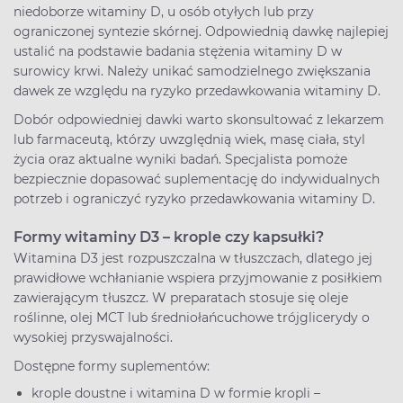
niedoborze witaminy D, u osób otyłych lub przy
ograniczonej syntezie skórnej. Odpowiednią dawkę najlepiej
ustalić na podstawie badania stężenia witaminy D w
surowicy krwi. Należy unikać samodzielnego zwiększania
dawek ze względu na ryzyko przedawkowania witaminy D.
Dobór odpowiedniej dawki warto skonsultować z lekarzem
lub farmaceutą, którzy uwzględnią wiek, masę ciała, styl
życia oraz aktualne wyniki badań. Specjalista pomoże
bezpiecznie dopasować suplementację do indywidualnych
potrzeb i ograniczyć ryzyko przedawkowania witaminy D.
Formy witaminy D3 – krople czy kapsułki?
Witamina D3 jest rozpuszczalna w tłuszczach, dlatego jej
prawidłowe wchłanianie wspiera przyjmowanie z posiłkiem
zawierającym tłuszcz. W preparatach stosuje się oleje
roślinne, olej MCT lub średniołańcuchowe trójglicerydy o
wysokiej przyswajalności.
Dostępne formy suplementów:
krople doustne i witamina D w formie kropli –