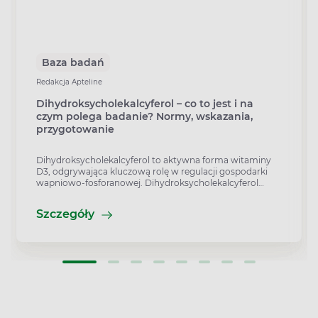
Baza badań
Redakcja Apteline
Dihydroksycholekalcyferol – co to jest i na
czym polega badanie? Normy, wskazania,
przygotowanie
Dihydroksycholekalcyferol to aktywna forma witaminy
D3, odgrywająca kluczową rolę w regulacji gospodarki
wapniowo-fosforanowej. Dihydroksycholekalcyferol
pobudza metabolizm i procesy mineralizacji kości,
dlatego jego stężenie we krwi jest niezwykle istotne w
Szczegóły
przypadku zaburzeń związanych z funkcjonowaniem
tych struktur. Najczęściej są to schorzenia takie jak
osteoporoza, krzywica czy nadczynność przytarczyc.