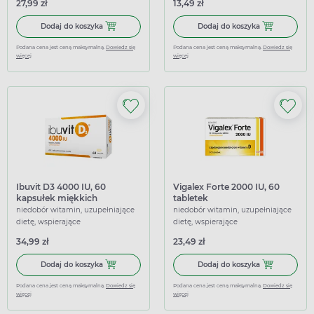
27,99 zł
13,49 zł
Dodaj do koszyka Bioaron D 1000 j.m., spray, 10 ml
Dodaj do kosz
Dodaj do koszyka
Dodaj do koszyka
Podana cena jest ceną maksymalną.
Dowiedz się
Podana cena jest ceną maksymalną.
Dowiedz się
więcej
więcej
Ibuvit D3 4000 IU, 60
Vigalex Forte 2000 IU, 60
kapsułek miękkich
tabletek
niedobór witamin, uzupełniające
niedobór witamin, uzupełniające
dietę, wspierające
dietę, wspierające
34,99 zł
23,49 zł
Dodaj do koszyka Ibuvit D3 4000 IU, 60 kapsułek miękkic
Dodaj do koszy
Dodaj do koszyka
Dodaj do koszyka
Podana cena jest ceną maksymalną.
Dowiedz się
Podana cena jest ceną maksymalną.
Dowiedz się
więcej
więcej