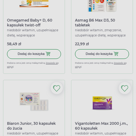
Omegamed Baby+ D, 60
Asmag B6 Max D3, 50
kapsułek twist-off
tabletek
niedobór witamin, uzupełniające
niedobór witamin, zmęczenie,
dietę, wspierające
uzupełniające dietę, wspierające
58,49 zł
22,99 zł
Dodaj do koszyka Omegamed Baby+ D, 60 kapsułek twist-
Dodaj do kosz
Dodaj do koszyka
Dodaj do koszyka
Podana cena jest ceną maksymalną.
Dowiedz się
Podana cena jest ceną maksymalną.
Dowiedz się
więcej
więcej
Biaron Junior, 30 kapsułek
Vigantoletten Max 2000 j.m.,
do żucia
60 kapsułek
niedobór witamin, uzupełniające
niedobór witamin, uzupełniające