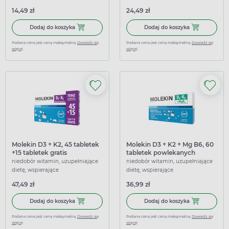
14,49 zł
24,49 zł
Dodaj do koszyka DeKavit D3 + K2, 30 kapsułek
Dodaj do koszy
Dodaj do koszyka
Dodaj do koszyka
Podana cena jest ceną maksymalną.
Dowiedz się
Podana cena jest ceną maksymalną.
Dowiedz się
więcej
więcej
Molekin D3 + K2, 45 tabletek
Molekin D3 + K2 + Mg B6, 60
+15 tabletek gratis
tabletek powlekanych
niedobór witamin, uzupełniające
niedobór witamin, uzupełniające
dietę, wspierające
dietę, wspierające
47,49 zł
36,99 zł
Dodaj do koszyka Molekin D3 + K2, 45 tabletek +15 tabletek
Dodaj do kosz
Dodaj do koszyka
Dodaj do koszyka
Podana cena jest ceną maksymalną.
Dowiedz się
Podana cena jest ceną maksymalną.
Dowiedz się
więcej
więcej