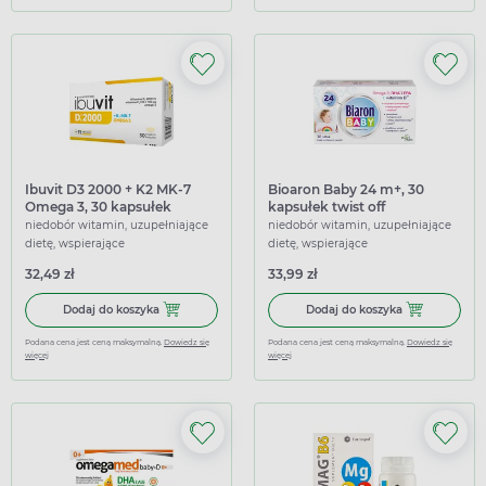
Ibuvit D3 2000 + K2 MK-7
Bioaron Baby 24 m+, 30
Omega 3, 30 kapsułek
kapsułek twist off
niedobór witamin, uzupełniające
niedobór witamin, uzupełniające
dietę, wspierające
dietę, wspierające
32,49 zł
33,99 zł
Dodaj do koszyka Ibuvit D3 2000 + K2 MK-7 Omega 3, 30 
Dodaj do koszy
Dodaj do koszyka
Dodaj do koszyka
Podana cena jest ceną maksymalną.
Dowiedz się
Podana cena jest ceną maksymalną.
Dowiedz się
więcej
więcej