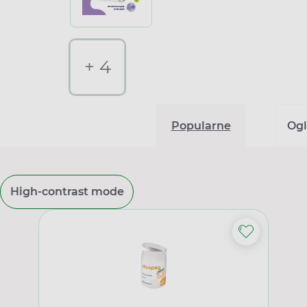
+ 4
Popularne
Ogl
High-contrast mode