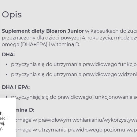
Opis
Suplement diety Bioaron Junior
w kapsułkach do żuc
przeznaczony dla dzieci powyżej 4. roku życia, młodzie
omega (DHA+EPA) i witaminą D.
DHA:
przyczynia się do utrzymania prawidłowego funkcj
przyczynia się do utrzymania prawidłowego widzeni
DHA i EPA:
przyczyniają się do prawidłowego funkcjonowania s
Witamina D:
h,
ści i
pomaga w prawidłowym wchłanianiu/wykorzystywani
ej.
y,
pomaga w utrzymaniu prawidłowego poziomu wapn