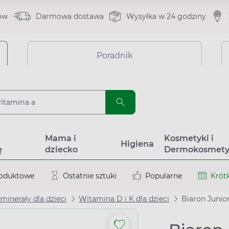
ów
Darmowa dostawa
Wysyłka w 24 godziny
Poradnik
a
Mama i
Kosmetyki i
Higiena
ę
dziecko
Dermokosmety
roduktowe
Ostatnie sztuki
Popularne
Krótk
minerały dla dzieci
Witamina D i K dla dzieci
Biaron Junior