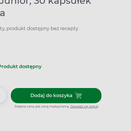
Junior, 30 kapsułek
ia
ty, produkt dostępny bez recepty
Produkt dostępny
+
Dodaj do koszyka
Dodaj do koszyka Biaron Junior
Podana cena jest ceną maksymalną.
Dowiedz się więcej