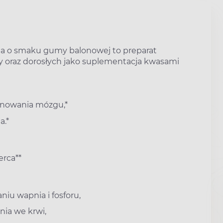
ia o smaku gumy balonowej to preparat
ży oraz dorosłych jako suplementacja kwasami
onowania mózgu,*
a.*
erca**
u wapnia i fosforu,
ia we krwi,