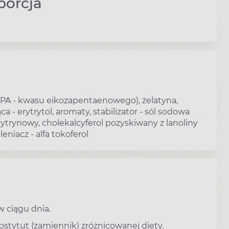
porcja
PA - kwasu eikozapentaenowego), żelatyna,
ca - erytrytol, aromaty, stabilizator - sól sodowa
ytrynowy, cholekalcyferol pozyskiwany z lanoliny
eniacz - alfa tokoferol
w ciągu dnia.
stytut (zamiennik) zróżnicowanej diety.