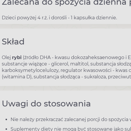
Zalecana do spożycia dzienna 
Dzieci powyżej 4 r.ż. i dorośli - 1 kapsułka dziennie.
Skład
Olej
rybi
(źródło DHA - kwasu dokozaheksaenowego i E
substancje wiążące - glicerol, maltitol, substancja słodzą
karboksymetylocelulozy, regulator kwasowości - kwas c
(witamina D), substancja słodząca - sukraloza, przeciwutl
Uwagi do stosowania
Nie należy przekraczać zalecanej porcji do spożycia 
Suplementy diety nie mogą być stosowane jako sub