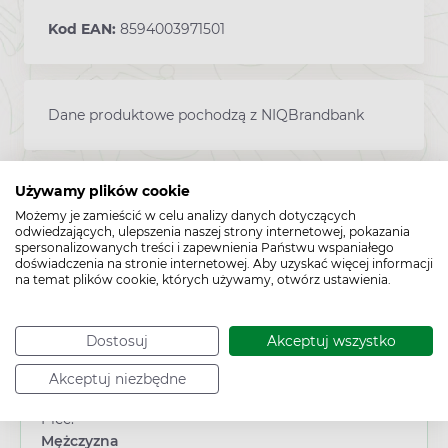
Kod EAN:
8594003971501
Dane produktowe pochodzą z NIQBrandbank
Używamy plików cookie
Możemy je zamieścić w celu analizy danych dotyczących
odwiedzających, ulepszenia naszej strony internetowej, pokazania
spersonalizowanych treści i zapewnienia Państwu wspaniałego
doświadczenia na stronie internetowej. Aby uzyskać więcej informacji
na temat plików cookie, których używamy, otwórz ustawienia.
Cechy produktu
Dostosuj
Akceptuj wszystko
Typ produktu:
Akceptuj niezbędne
Suplement diety
Płeć:
Mężczyzna