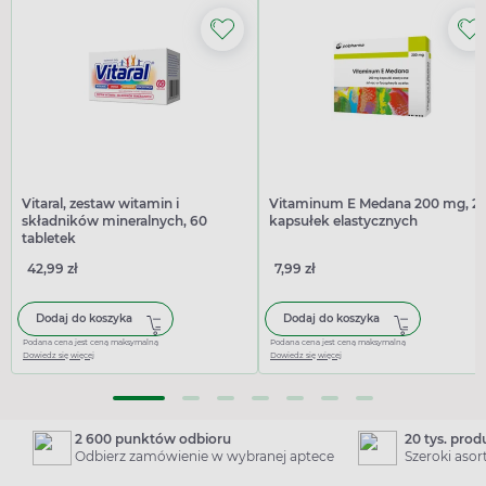
Vitaral, zestaw witamin i
Vitaminum E Medana 200 mg, 2
składników mineralnych, 60
kapsułek elastycznych
tabletek
42,99 zł
7,99 zł
Dodaj do koszyka
Dodaj do koszyka
Podana cena jest ceną maksymalną
Podana cena jest ceną maksymalną
Dowiedz się więcej
Dowiedz się więcej
2 600 punktów odbioru
20 tys. pro
Odbierz zamówienie w wybranej aptece
Szeroki aso