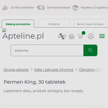
20 000 produktów
Darmowa dostawa
Wysyłka w 24 godziny
Katalog produktów
Poradnik
Serwis Świat Zdrowia
sztuk
Strona główna
Seks i zdrowie intymne
Obniżone libido i
Permen King, 30 tabletek
suplement diety, produkt dostępny bez recepty