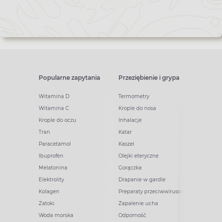
Popularne zapytania
Przeziębienie i grypa
Witamina D
Termometry
Witamina C
Krople do nosa
Krople do oczu
Inhalacje
Tran
Katar
Paracetamol
Kaszel
Ibuprofen
Olejki eteryczne
Melatonina
Gorączka
Elektrolity
Drapanie w gardle
Kolagen
Preparaty przeciwwirusowe
Zatoki
Zapalenie ucha
Woda morska
Odporność