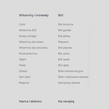
Witaminy i minerały
Ból
Cynk
Ból brzucha
Witamina B12
Ból gardła
Kwasy omega
Ból głowy
Witaminy dla dzieci
Migrena
Witaminy dla seniorów
Ból pleców
Multiwitaminy
Ból ucha
Wapń
Ból zatok
Potas
Ból zęba
Żelazo
Bóle menstruacyjne
Żeń-szeń
Bóle mięśniowo-stawowe
Magnez
Kompresy żelowe
Mama i dziecko
Na receptę