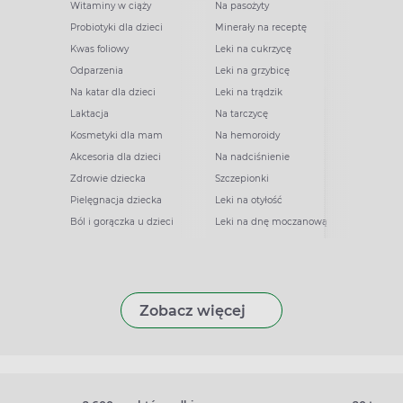
Witaminy w ciąży
Na pasożyty
Probiotyki dla dzieci
Minerały na receptę
Kwas foliowy
Leki na cukrzycę
Odparzenia
Leki na grzybicę
Na katar dla dzieci
Leki na trądzik
Laktacja
Na tarczycę
Kosmetyki dla mam
Na hemoroidy
Akcesoria dla dzieci
Na nadciśnienie
Zdrowie dziecka
Szczepionki
Pielęgnacja dziecka
Leki na otyłość
Ból i gorączka u dzieci
Leki na dnę moczanową
Zobacz więcej