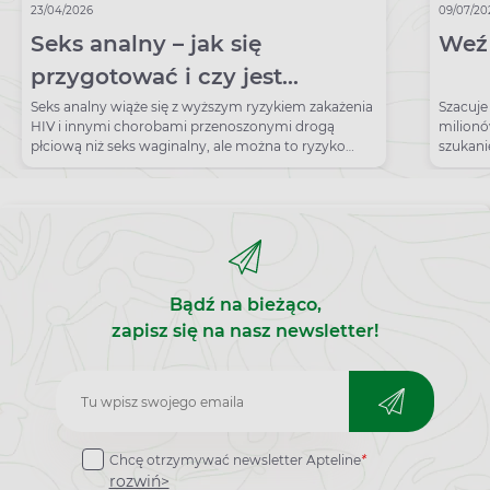
23/04/2026
09/07/20
Seks analny – jak się
Weź 
przygotować i czy jest
bezpieczny? Praktyczny
Seks analny wiąże się z wyższym ryzykiem zakażenia
Szacuje 
HIV i innymi chorobami przenoszonymi drogą
milionó
przewodnik
płciową niż seks waginalny, ale można to ryzyko
szukani
zmniejszyć.
leczeni
proble
Bądź na bieżąco,
zapisz się na nasz newsletter!
Zapisz
do
Chcę otrzymywać newsletter Apteline
*
newslettera
rozwiń>