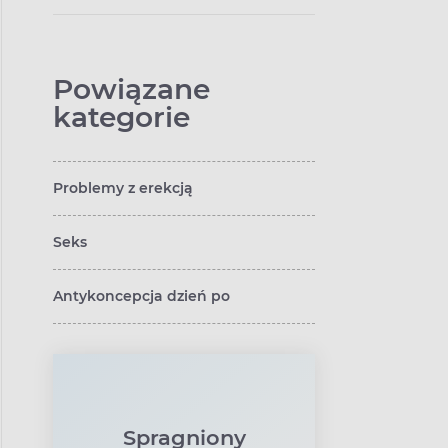
Powiązane
kategorie
Problemy z erekcją
Seks
Antykoncepcja dzień po
Spragniony