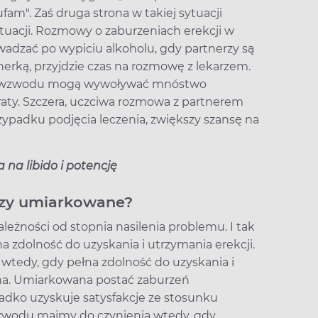
am". Zaś druga strona w takiej sytuacji
ytuacji. Rozmowy o zaburzeniach erekcji w
dzać po wypiciu alkoholu, gdy partnerzy są
nerką, przyjdzie czas na rozmowę z lekarzem.
ia wzwodu mogą wywoływać mnóstwo
raty. Szczera, uczciwa rozmowa z partnerem
rzypadku podjęcia leczenia, zwiększy szansę na
 na libido i potencję
czy umiarkowane?
leżności od stopnia nasilenia problemu. I tak
a zdolność do uzyskania i utrzymania erekcji.
tedy, gdy pełna zdolność do uzyskania i
na. Umiarkowana postać zaburzeń
zadko uzyskuje satysfakcje ze stosunku
wzwodu majmy do czynienia wtedy, gdy