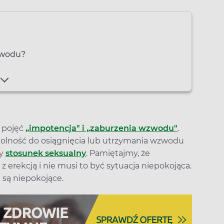
zwodu?
 pojęć
„impotencja" i „zaburzenia wzwodu"
.
dolność do osiągnięcia lub utrzymania wzwodu
cy
stosunek seksualny
. Pamiętajmy, że
rekcją i nie musi to być sytuacja niepokojąca.
są niepokojące.