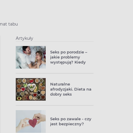
mat tabu
Artykuły
Seks po porodzie –
jakie problemy
występują? Kiedy
można współżyć?
Naturalne
afrodyzjaki. Dieta na
dobry seks
Seks po zawale - czy
jest bezpieczny?