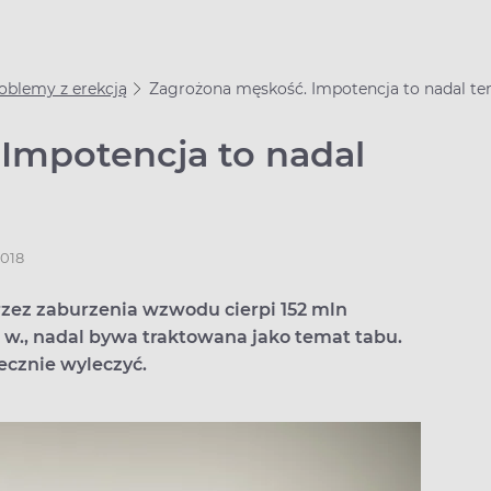
oblemy z erekcją
Zagrożona męskość. Impotencja to nadal te
Impotencja to nadal
2018
przez zaburzenia wzwodu cierpi 152 mln
 w., nadal bywa traktowana jako temat tabu.
cznie wyleczyć.