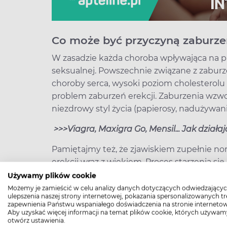
Co może być przyczyną zaburz
W zasadzie każda choroba wpływająca na pr
seksualnej. Powszechnie związane z zaburz
choroby serca, wysoki poziom cholesterolu 
problem zaburzeń erekcji. Zaburzenia wzw
niezdrowy styl życia (papierosy, nadużywani
>>>Viagra, Maxigra Go, Mensil... Jak działaj
Pamiętajmy też, że zjawiskiem zupełnie no
erekcji wraz z wiekiem. Proces starzenia się
życia, choć także w tym wypadku można sp
Używamy plików cookie
najmniejsze i najmniej dokuczliwe.
Możemy je zamieścić w celu analizy danych dotyczących odwiedzającyc
ulepszenia naszej strony internetowej, pokazania spersonalizowanych tre
zapewnienia Państwu wspaniałego doświadczenia na stronie internetow
Aby uzyskać więcej informacji na temat plików cookie, których używam
High-contrast mode
otwórz ustawienia.