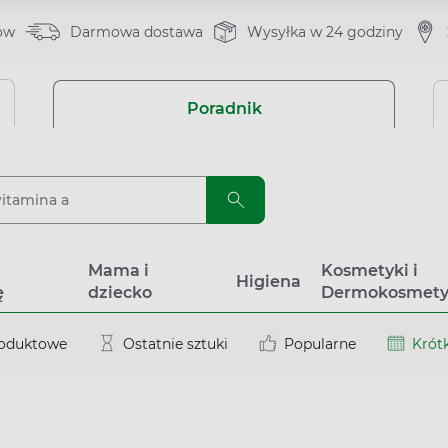
ów
Darmowa dostawa
Wysyłka w 24 godziny
Poradnik
a
Mama i
Kosmetyki i
Higiena
ę
dziecko
Dermokosmety
roduktowe
Ostatnie sztuki
Popularne
Krótk