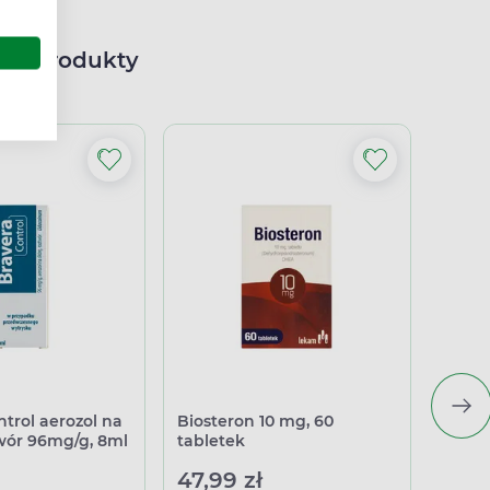
ne produkty
ntrol aerozol na
Biosteron 10 mg, 60
Rutiv
twór 96mg/g, 8ml
tabletek
47,99 zł
45,4