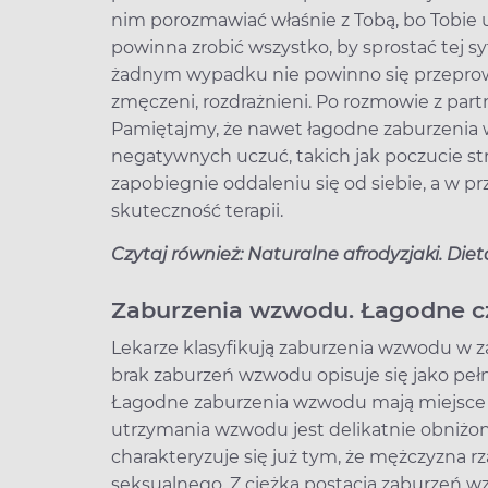
nim porozmawiać właśnie z Tobą, bo Tobie uf
powinna zrobić wszystko, by sprostać tej s
żadnym wypadku nie powinno się przeprowa
zmęczeni, rozdrażnieni. Po rozmowie z part
Pamiętajmy, że nawet łagodne zaburzen
negatywnych uczuć, takich jak poczucie st
zapobiegnie oddaleniu się od siebie, a w p
skuteczność terapii.
Czytaj również: Naturalne afrodyzjaki. Dieta
Zaburzenia wzwodu. Łagodne 
Lekarze klasyfikują zaburzenia wzwodu w za
brak zaburzeń wzwodu opisuje się jako pełn
Łagodne zaburzenia wzwodu mają miejsce w
utrzymania wzwodu jest delikatnie obniżo
charakteryzuje się już tym, że mężczyzna r
seksualnego. Z ciężką postacią zaburzeń 