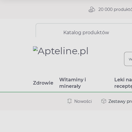
20 000 produkt
Katalog produktów
Witaminy i
Leki n
Zdrowie
minerały
recept
Nowości
Zestawy p