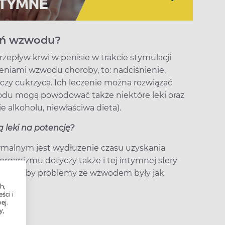
eń wzwodu?
zepływ krwi w penisie w trakcie stymulacji
eniami wzwodu choroby, to: nadciśnienie,
czy cukrzyca. Ich leczenie można rozwiązać
odu mogą powodować także niektóre leki oraz
e alkoholu, niewłaściwa dieta).
ą leki na potencję?
rmalnym jest wydłużenie czasu uzyskania
 organizmu dotyczy także i tej intymnej sfery
rawić, by problemy ze wzwodem były jak
h,
ści i
ej.
y,