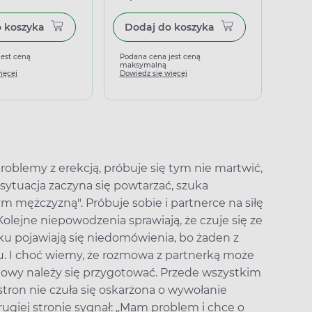
Dodaj do koszyka
Dodaj do koszyka
jest ceną
Podana cena jest ceną
Podan
maksymalną
maks
ięcej
Dowiedz się więcej
Dowied
oblemy z erekcją, próbuje się tym nie martwić,
i sytuacja zaczyna się powtarzać, szuka
wym mężczyzną". Próbuje sobie i partnerce na siłę
lejne niepowodzenia sprawiają, że czuje się ze
zku pojawiają się niedomówienia, bo żaden z
u. I choć wiemy, że rozmowa z partnerką może
zmowy należy się przygotować. Przede wszystkim
stron nie czuła się oskarżona o wywołanie
giej stronie sygnał: „Mam problem i chce o