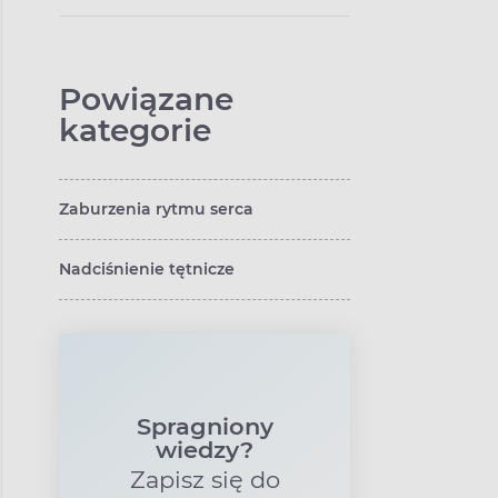
Powiązane
kategorie
Zaburzenia rytmu serca
Nadciśnienie tętnicze
Spragniony
wiedzy?
Zapisz się do