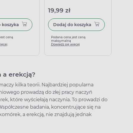
19,99 zł
8,99
Dodaj do koszyka
Dodaj do koszyka
jest ceną
Podana cena jest ceną
Podan
maksymalną
maks
ięcej
Dowiedz się więcej
Dowied
 a erekcją?
maczy kilka teorii. Najbardziej popularna
niowego prowadzą do złej pracy naczyń
ek, które wyściełają naczynia. To prowadzi do
 Współczesne badania, koncentrujące się na
mórek, a erekcją, nie znajdują jednak