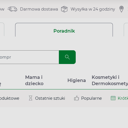
ów
Darmowa dostawa
Wysyłka w 24 godziny
Poradnik
a
Mama i
Kosmetyki i
Higiena
ę
dziecko
Dermokosmety
roduktowe
Ostatnie sztuki
Popularne
Krótk