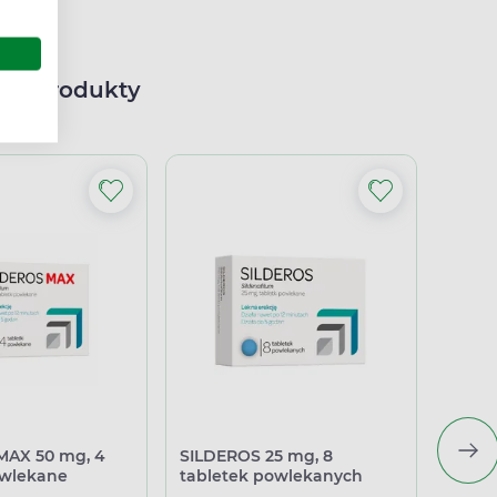
ne produkty
MAX 50 mg, 4
SILDEROS 25 mg, 8
Actig
owlekane
tabletek powlekanych
table