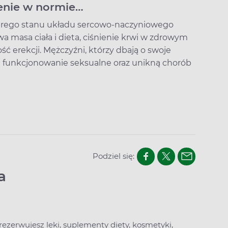
ienie w normie…
obrego stanu układu sercowo-naczyniowego
wa masa ciała i dieta, ciśnienie krwi w zdrowym
ć erekcji. Mężczyźni, którzy dbają o swoje
 funkcjonowanie seksualne oraz unikną chorób
Podziel się:
a
arezerwujesz leki, suplementy diety, kosmetyki,