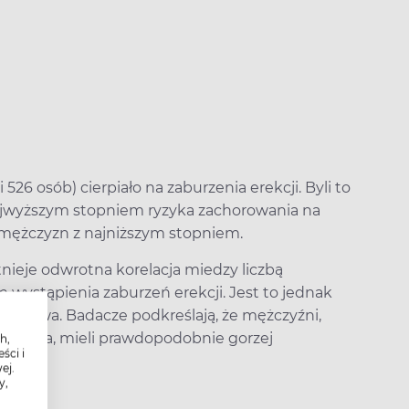
526 osób) cierpiało na zaburzenia erekcji. Byli to
jwyższym stopniem ryzyka zachorowania na
. mężczyzn z najniższym stopniem.
nieje odwrotna korelacja miedzy liczbą
wystąpienia zaburzeń erekcji. Jest to jednak
kutkowa. Badacze podkreślają, że mężczyźni,
 badania, mieli prawdopodobnie gorzej
h,
ści i
ątku.
ej.
y,