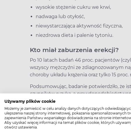
wysokie stężenie cukru we krwi,
nadwaga lub otyłość,
niewystarczająca aktywność fizyczna,
niezdrowa dieta i palenie tytoniu.
Kto miał zaburzenia erekcji?
Po 10 latach badań 46 proc. pacjentów (czyli 
wszyscy mężczyźni ze zdiagnozowanym na
choroby układu krążenia oraz tylko 15 proc
Podsumowując, badanie potwierdziło, że ist
czynników ryzyka, a prawdopodobieństwem 
zależność korelacyjna, a nie przyczynowo-s
Używamy plików cookie
którzy mieli dysfunkcję erekcji pod koniec
Możemy je zamieścić w celu analizy danych dotyczących odwiedzającyc
ulepszenia naszej strony internetowej, pokazania spersonalizowanych tre
funkcjonujący śródbłonek już na jego pocz
zapewnienia Państwu wspaniałego doświadczenia na stronie internetow
Aby uzyskać więcej informacji na temat plików cookie, których używam
otwórz ustawienia.
High-contrast mode