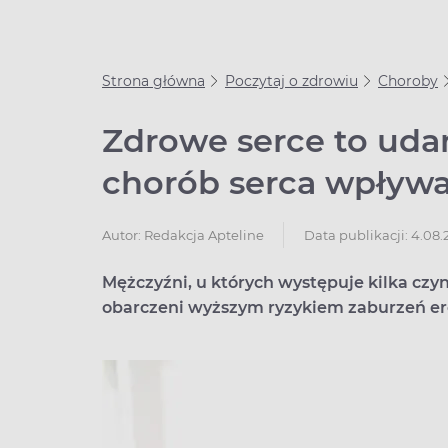
Strona główna
Poczytaj o zdrowiu
Choroby
Zdrowe serce to uda
chorób serca wpływa 
Data publikacji: 4.08.
Autor:
Redakcja Apteline
Mężczyźni, u których występuje kilka czy
obarczeni wyższym ryzykiem zaburzeń ere