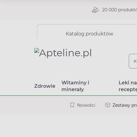
20 000 produkt
Katalog produktów
Witaminy i
Leki n
Zdrowie
minerały
recept
Nowości
Zestawy p