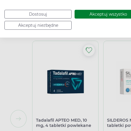
Dostosuj
Akceptuj wszystko
Powiąza
Akceptuj niezbędne
Tadalafil APTEO MED, 10
SILDEROS 
mg, 4 tabletki powlekane
tabletki p