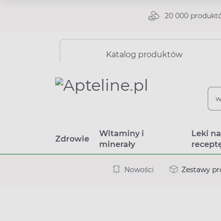
20 000 produkt
Katalog produktów
Witaminy i
Leki n
Zdrowie
minerały
recept
Nowości
Zestawy p