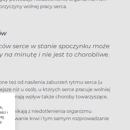
przyczyny wolnej pracy serca.
ów
ów serce w stanie spoczynku może
 na minutę i nie jest to chorobliwe.
one też od nasilenia zaburzeń rytmu serca (u
ejsze niż u osób, u których serce pracuje wolniej
ykardii mają wpływ także choroby towarzyszące,
h,
dii
wynikają z niedotlenienia organizmu
ści i
ej.
ze pompowanie krwi i tym samym rozprowadzanie
y,