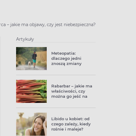
rca – jakie ma objawy, czy jest niebezpieczna?
Artykuły
Meteopatia:
dlaczego jedni
znoszą zmiany
pogody lepiej, a inni
gorzej?
Rabarbar – jakie ma
właściwości, czy
można go jeść na
surowo?
Libido u kobiet: od
czego zależy, kiedy
rośnie i maleje?
Sposoby na