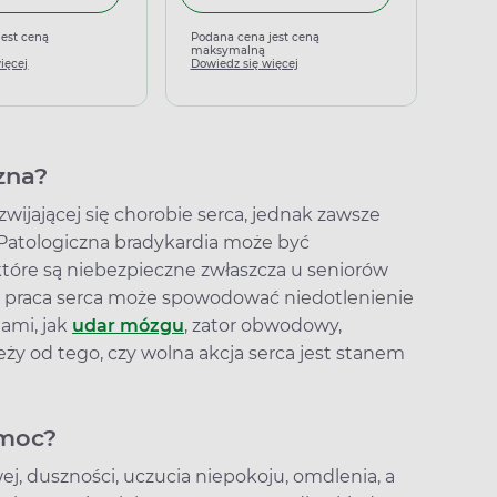
jest ceną
Podana cena jest ceną
Podan
maksymalną
maks
ięcej
Dowiedz się więcej
Dowied
zna?
wijającej się chorobie serca, jednak zawsze
 Patologiczna bradykardia może być
które są niebezpieczne zwłaszcza u seniorów
a praca serca może spowodować niedotlenienie
ami, jak
udar mózgu
, zator obwodowy,
eży od tego, czy wolna akcja serca jest stanem
omoc?
j, duszności, uczucia niepokoju, omdlenia, a