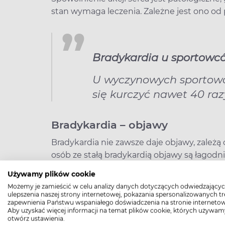
stan wymaga leczenia. Zależne jest ono od 
Bradykardia u sportowc
U wyczynowych sportowc
się kurczyć nawet 40 razy
Bradykardia – objawy
Bradykardia nie zawsze daje objawy, zależą 
osób ze stałą bradykardią objawy są łagodni
tylko czasami). Na nasilenie objawów brad
Używamy plików cookie
w szczególności kardiologiczne.
Możemy je zamieścić w celu analizy danych dotyczących odwiedzającyc
Najczęściej występujące objawy bradykar
ulepszenia naszej strony internetowej, pokazania spersonalizowanych tre
zapewnienia Państwu wspaniałego doświadczenia na stronie internetow
(wolniejsza akcja serca oznacza wolniejs
Aby uzyskać więcej informacji na temat plików cookie, których używam
tlenu), są to:
otwórz ustawienia.