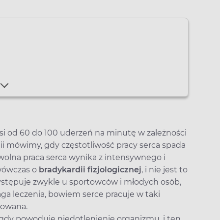
i od 60 do 100 uderzeń na minutę w zależności
i mówimy, gdy częstotliwość pracy serca spada
wolna praca serca wynika z intensywnego i
wówczas o
bradykardii fizjologicznej
, i nie jest to
występuje zwykle u sportowców i młodych osób,
a leczenia, bowiem serce pracuje w taki
howana.
, gdy powoduje niedotlenienie organizmu, i ten