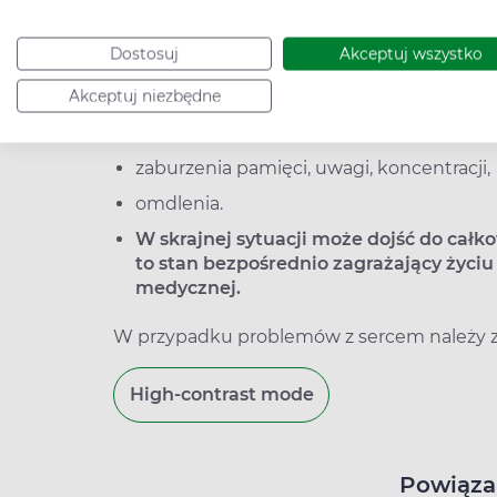
osłabienie,
Dostosuj
Akceptuj wszystko
zawroty głowy,
niska tolerancja wysiłku,
Akceptuj niezbędne
duszność,
zaburzenia pamięci, uwagi, koncentracji,
omdlenia.
W skrajnej sytuacji może dojść do całkow
to stan bezpośrednio zagrażający życ
medycznej.
W przypadku problemów z sercem należy za
High-contrast mode
Powiąza