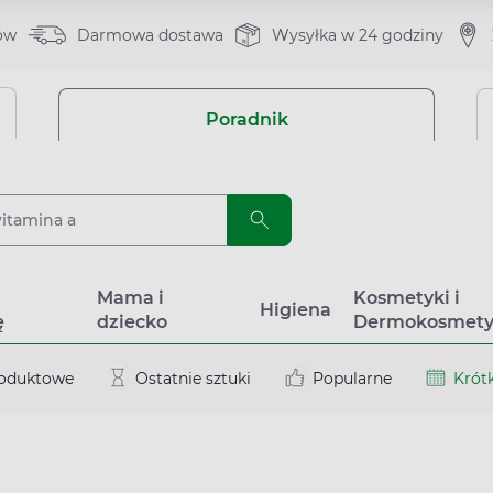
ów
Darmowa dostawa
Wysyłka w 24 godziny
Poradnik
a
Mama i
Kosmetyki i
Higiena
ę
dziecko
Dermokosmety
roduktowe
Ostatnie sztuki
Popularne
Krótk