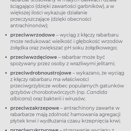
ściągająco (dzięki zawartości garbników), a w
większej ilości wykazuje działanie
przeczyszczające (dzięki obecności
antrachinonów);
przeciwwrzodowe
– wyciąg z kłączy rabarbaru
może redukować wielkość i głębokość wrzodów
żołądka oraz zwiększać pH soku żołądkowego;
przeciwwzdęciowe
– rabarbar może być
spożywany przez osoby z wrażliwymi jelitami;
przeciwdrobnoustrojowe
– wykazano, że wyciąg
z kłączy rabarbaru ma właściwości
przeciwgrzybicze wobec popularnych gatunków
grzybów chorobotwórczych (np.
Candida
albicans
) oraz bakterii i wirusów;
przeciwzakrzepowe
– antrachinony zawarte w
rabarbarze mają zdolność hamowania agregacji
płytek krwi i wydłużania czasu krzepnięcia krwi;
przeciwcukrzycowe
– stosowanie wyciągu z