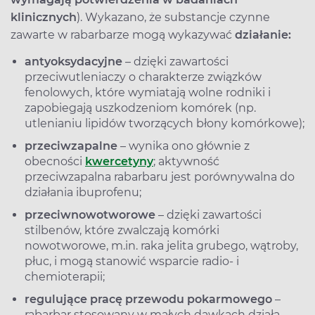
klinicznych
). Wykazano, że substancje czynne
zawarte w rabarbarze mogą wykazywać
działanie:
antyoksydacyjne
– dzięki zawartości
przeciwutleniaczy o charakterze związków
fenolowych, które wymiatają wolne rodniki i
zapobiegają uszkodzeniom komórek (np.
utlenianiu lipidów tworzących błony komórkowe);
przeciwzapalne
– wynika ono głównie z
obecności
kwercetyny
; aktywność
przeciwzapalna rabarbaru jest porównywalna do
działania ibuprofenu;
przeciwnowotworowe
– dzięki zawartości
stilbenów, które zwalczają komórki
nowotworowe, m.in. raka jelita grubego, wątroby,
płuc, i mogą stanowić wsparcie radio- i
chemioterapii;
regulujące pracę przewodu pokarmowego
–
rabarbar stosowany w małych dawkach działa