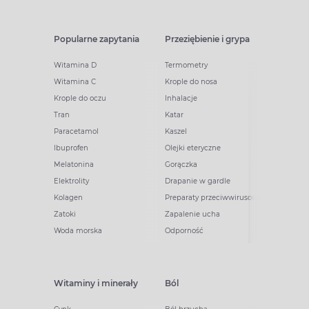
Popularne zapytania
Przeziębienie i grypa
Witamina D
Termometry
Witamina C
Krople do nosa
Krople do oczu
Inhalacje
Tran
Katar
Paracetamol
Kaszel
Ibuprofen
Olejki eteryczne
Melatonina
Gorączka
Elektrolity
Drapanie w gardle
Kolagen
Preparaty przeciwwirusowe
Zatoki
Zapalenie ucha
Woda morska
Odporność
Witaminy i minerały
Ból