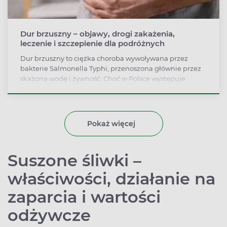
Dur brzuszny – objawy, drogi zakażenia,
leczenie i szczepienie dla podróżnych
Dur brzuszny to ciężka choroba wywoływana przez
bakterie Salmonella Typhi, przenoszona głównie przez
skażoną wodę i żywność. Choć w Polsce występuje
sporadycznie, osoby podróżujące do krajów o niskim
standardzie sanitarnym powinny się przeciwko durowi
zaszczepić i rygorystycznie przestrzegać higieny.
Pokaż więcej
Suszone śliwki –
właściwości, działanie na
zaparcia i wartości
odżywcze