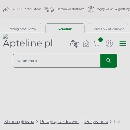
20 000 produktów
Darmowa dostawa
Wysyłka w 24 godziny
Katalog produktów
Poradnik
Serwis Świat Zdrowia
sztuk
Strona główna
Poczytaj o zdrowiu
Odżywianie
Rabarba