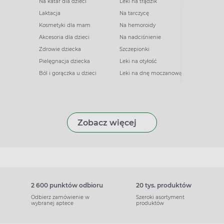
Na katar dla dzieci
Leki na trądzik
Laktacja
Na tarczycę
Kosmetyki dla mam
Na hemoroidy
Akcesoria dla dzieci
Na nadciśnienie
Zdrowie dziecka
Szczepionki
Pielęgnacja dziecka
Leki na otyłość
Ból i gorączka u dzieci
Leki na dnę moczanową
Zobacz więcej
2 600 punktów odbioru
20 tys. produktów
Odbierz zamówienie w
Szeroki asortyment
wybranej aptece
produktów