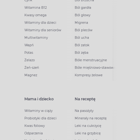
Cynk
Ból brzucha
Witamina B12
Ból gardła
Kwasy omega
Ból głowy
Witaminy dla dzieci
Migrena
Witaminy dla seniorów
Ból pleców
Multiwitaminy
Ból ucha
Wapń
Ból zatok
Potas
Ból zęba
Żelazo
Bóle menstruacyjne
Żeń-szeń
Bóle mięśniowo-stawowe
Magnez
Kompresy żelowe
Mama i dziecko
Na receptę
Witaminy w ciąży
Na pasożyty
Probiotyki dla dzieci
Minerały na receptę
Kwas foliowy
Leki na cukrzycę
Odparzenia
Leki na grzybicę