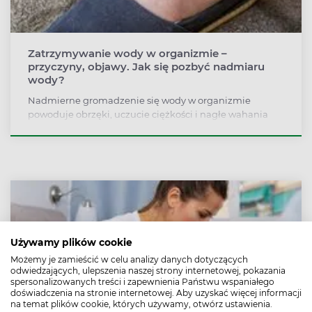
Zatrzymywanie wody w organizmie –
przyczyny, objawy. Jak się pozbyć nadmiaru
wody?
Nadmierne gromadzenie się wody w organizmie
powoduje obrzęki, uczucie ciężkości i nagłe wahania
masy ciała, a czasem może być sygnałem chorób serca,
nerek czy wątroby. Warto wiedzieć, jak odróżnić
łagodne, przejściowe obrzęki od objawów
wymagających konsultacji lekarskiej oraz jakie zmiany
w diecie i stylu życia pomagają zmniejszyć retencję
płynów.
Używamy plików cookie
Możemy je zamieścić w celu analizy danych dotyczących
odwiedzających, ulepszenia naszej strony internetowej, pokazania
spersonalizowanych treści i zapewnienia Państwu wspaniałego
doświadczenia na stronie internetowej. Aby uzyskać więcej informacji
na temat plików cookie, których używamy, otwórz ustawienia.