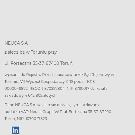
NEUCA S.A.
z siedzibą w Toruniu przy
ul. Forteczna 35-37, 87-100 Toruń,
wpisana do Rejestru Przedsiębiorców przez Sąd Rejonowy w
Toruniu, VII Wydział Gospodarczy KRS pod nr KRS:
0000049872, REGON 870227804, NIP 8790017162, kapitał
zakładowy 4 642 802 złotych.
Dane NEUCA S.A. w zakresie dotyczącym: rozliczania
podatku VAT: Neuca Grupa VAT, ul. Forteczna 35-37, 87-100
Toruń, NIP: 1070047823