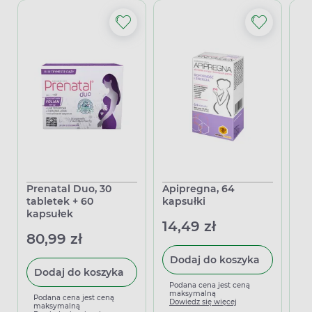
Prenatal Duo, 30
Apipregna, 64
Pr
tabletek + 60
kapsułki
ta
kapsułek
14,49 zł
79
80,99 zł
Dodaj do koszyka
Dodaj do koszyka
Podana cena jest ceną
P
maksymalną
m
Podana cena jest ceną
Dowiedz się więcej
D
maksymalną