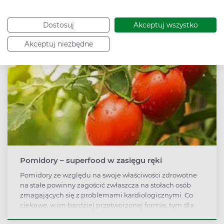
długa – pomaga uregulować ciśnienie krwi, obniżyć
cholesterol, wspiera wzrok, reguluje pracę układu
pokarmowego, a także zmniejsza ryzyko rozwoju raka
Dostosuj
Akceptuj wszystko
jelita grubego. Czy botwinkę można jeść na surowo?
Akceptuj niezbędne
Pomidory – superfood w zasięgu ręki
Pomidory ze względu na swoje właściwości zdrowotne
na stałe powinny zagościć zwłaszcza na stołach osób
zmagających się z problemami kardiologicznymi. Co
ciekawe, w im bardziej przetworzonej formie, tym dla
serca lepiej.