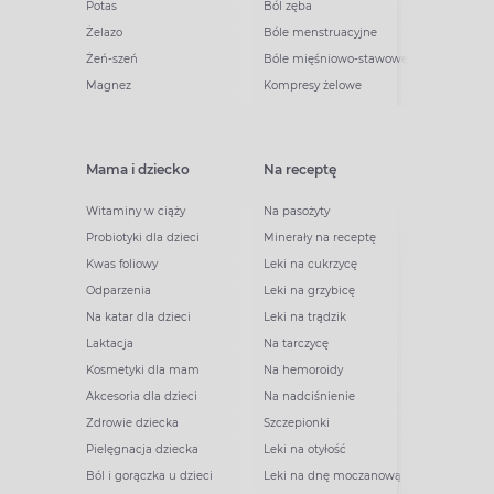
Potas
Ból zęba
Żelazo
Bóle menstruacyjne
Żeń-szeń
Bóle mięśniowo-stawowe
Magnez
Kompresy żelowe
Mama i dziecko
Na receptę
Witaminy w ciąży
Na pasożyty
Probiotyki dla dzieci
Minerały na receptę
Kwas foliowy
Leki na cukrzycę
Odparzenia
Leki na grzybicę
Na katar dla dzieci
Leki na trądzik
Laktacja
Na tarczycę
Kosmetyki dla mam
Na hemoroidy
Akcesoria dla dzieci
Na nadciśnienie
Zdrowie dziecka
Szczepionki
Pielęgnacja dziecka
Leki na otyłość
Ból i gorączka u dzieci
Leki na dnę moczanową