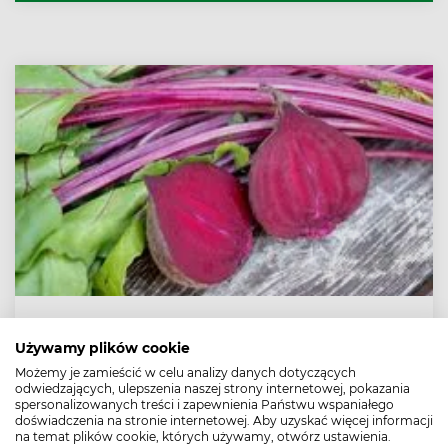
na zimę. Skąd w ogórkach taka moc? Jakie mają
właściwości odżywcze? Jaką sałatkę przygotować ze
świeżych ogórków i czy rzeczywiście nie powinno się ich
łączyć z pomidorami? Pora rozwiać wszystkie
wątpliwości.
Jest bardzo zdrowa, a sezon na nią zaraz się
kończy! Tym prostym przepisem włączysz ją do
Używamy plików cookie
diety
Możemy je zamieścić w celu analizy danych dotyczących
odwiedzających, ulepszenia naszej strony internetowej, pokazania
Botwinka, czyli młode liście i łodygi buraka ćwikłowego,
spersonalizowanych treści i zapewnienia Państwu wspaniałego
to prawdziwa bomba witaminowa. Lista
doświadczenia na stronie internetowej. Aby uzyskać więcej informacji
prozdrowotnych właściwości botwinki jest naprawdę
na temat plików cookie, których używamy, otwórz ustawienia.