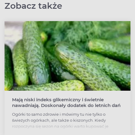
Zobacz także
Mają niski indeks glikemiczny i świetnie
nawadniają. Doskonały dodatek do letnich dań
Ogórki to samo zdrowie i mówimy tu nie tylko o
świeżych ogórkach, ale także o kiszonych. Kiedy
rozpoczyna się sezon na ogórki warto kupować je
kilogramami i jeść albo przygotowywać z nich kiszonki