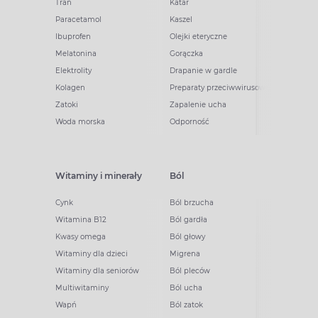
Tran
Katar
Paracetamol
Kaszel
Ibuprofen
Olejki eteryczne
Melatonina
Gorączka
Elektrolity
Drapanie w gardle
Kolagen
Preparaty przeciwwirusowe
Zatoki
Zapalenie ucha
Woda morska
Odporność
Witaminy i minerały
Ból
Cynk
Ból brzucha
Witamina B12
Ból gardła
Kwasy omega
Ból głowy
Witaminy dla dzieci
Migrena
Witaminy dla seniorów
Ból pleców
Multiwitaminy
Ból ucha
Wapń
Ból zatok