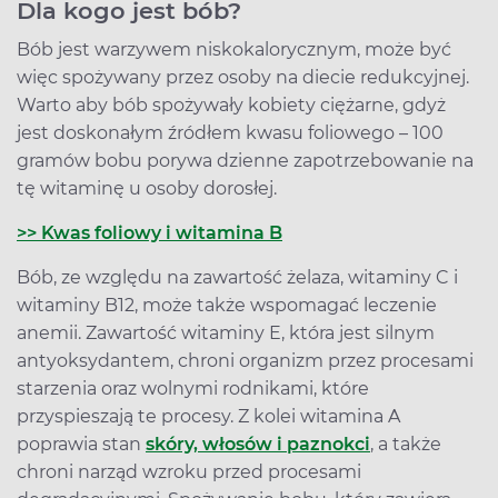
Dla kogo jest bób?
Bób jest warzywem niskokalorycznym, może być
więc spożywany przez osoby na diecie redukcyjnej.
Warto aby bób spożywały kobiety ciężarne, gdyż
jest doskonałym źródłem kwasu foliowego – 100
gramów bobu porywa dzienne zapotrzebowanie na
tę witaminę u osoby dorosłej.
>> Kwas foliowy i witamina B
Bób, ze względu na zawartość żelaza, witaminy C i
witaminy B12, może także wspomagać leczenie
anemii. Zawartość witaminy E, która jest silnym
antyoksydantem, chroni organizm przez procesami
starzenia oraz wolnymi rodnikami, które
przyspieszają te procesy. Z kolei witamina A
poprawia stan
skóry, włosów i paznokci
, a także
chroni narząd wzroku przed procesami