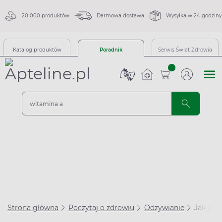
20 000 produktów
Darmowa dostawa
Wysyłka w 24 godziny
Katalog produktów
Poradnik
Serwis Świat Zdrowia
sztuk
Strona główna
Poczytaj o zdrowiu
Odżywianie
Jak jeś