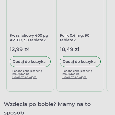
Kwas foliowy 400 µg
Folik 0,4 mg, 90
Fo
APTEO, 90 tabletek
tabletek
ta
12,99 zł
18,49 zł
14
Dodaj do koszyka
Dodaj do koszyka
Podana cena jest ceną
Podana cena jest ceną
P
maksymalną
maksymalną
m
Dowiedz się więcej
Dowiedz się więcej
D
Wzdęcia po bobie? Mamy na to
sposób