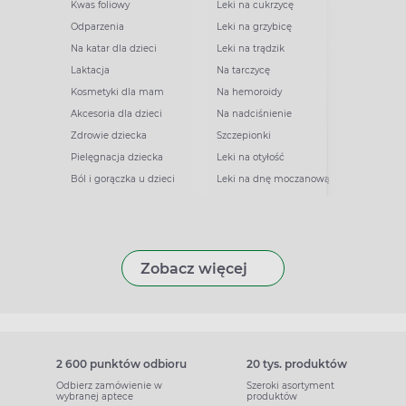
Kwas foliowy
Leki na cukrzycę
Odparzenia
Leki na grzybicę
Na katar dla dzieci
Leki na trądzik
Laktacja
Na tarczycę
Kosmetyki dla mam
Na hemoroidy
Akcesoria dla dzieci
Na nadciśnienie
Zdrowie dziecka
Szczepionki
Pielęgnacja dziecka
Leki na otyłość
Ból i gorączka u dzieci
Leki na dnę moczanową
Zobacz więcej
2 600 punktów odbioru
20 tys. produktów
Odbierz zamówienie w
Szeroki asortyment
wybranej aptece
produktów