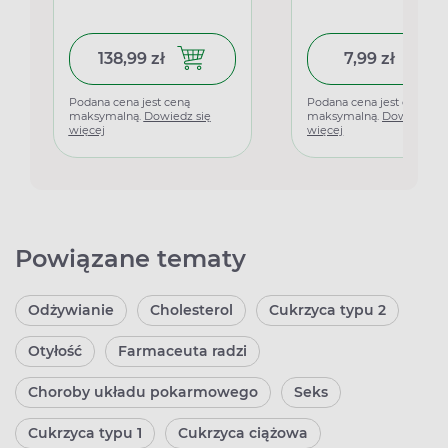
138,99 zł
7,99 zł
Dodaj do koszyka LibraMed, 138 tabl
Dodaj 
Podana cena jest ceną
Podana cena jest ceną
maksymalną.
Dowiedz się
maksymalną.
Dowiedz si
więcej
więcej
Powiązane tematy
Odżywianie
Cholesterol
Cukrzyca typu 2
Otyłość
Farmaceuta radzi
Choroby układu pokarmowego
Seks
Cukrzyca typu 1
Cukrzyca ciążowa