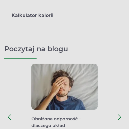
Kalkulator kalorii
Poczytaj na blogu
Obniżona odporność –
Zioła s
dlaczego układ
dolegli