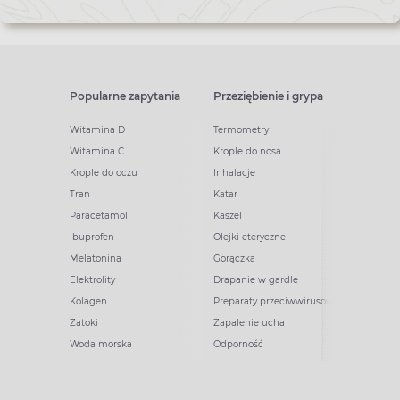
Popularne zapytania
Przeziębienie i grypa
Witamina D
Termometry
Witamina C
Krople do nosa
Krople do oczu
Inhalacje
Tran
Katar
Paracetamol
Kaszel
Ibuprofen
Olejki eteryczne
Melatonina
Gorączka
Elektrolity
Drapanie w gardle
Kolagen
Preparaty przeciwwirusowe
Zatoki
Zapalenie ucha
Woda morska
Odporność