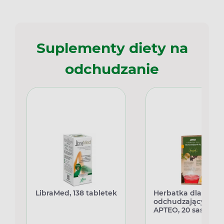
Suplementy diety na
odchudzanie
LibraMed, 138 tabletek
Herbatka dla
odchudzających si
APTEO, 20 saszetek