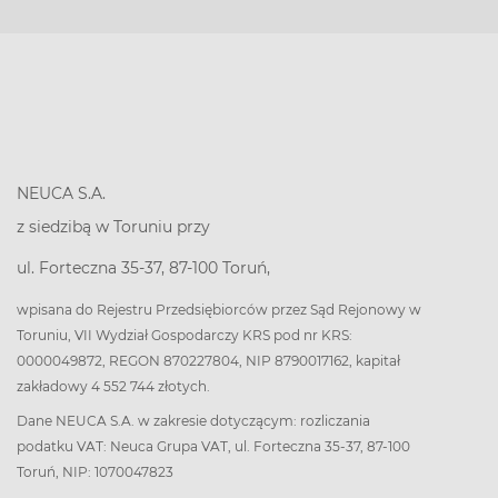
NEUCA S.A.
z siedzibą w Toruniu przy
ul. Forteczna 35-37, 87-100 Toruń,
wpisana do Rejestru Przedsiębiorców przez Sąd Rejonowy w
Toruniu, VII Wydział Gospodarczy KRS pod nr KRS:
0000049872, REGON 870227804, NIP 8790017162, kapitał
zakładowy 4 552 744 złotych.
Dane NEUCA S.A. w zakresie dotyczącym: rozliczania
podatku VAT: Neuca Grupa VAT, ul. Forteczna 35-37, 87-100
Toruń, NIP: 1070047823