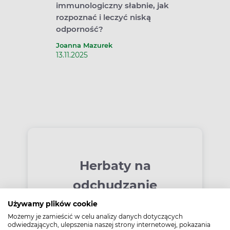
immunologiczny słabnie, jak
mieszan
rozpoznać i leczyć niską
przeci
odporność?
Izabela 
22.10.20
Joanna Mazurek
13.11.2025
Herbaty na
odchudzanie
Używamy plików cookie
Możemy je zamieścić w celu analizy danych dotyczących
odwiedzających, ulepszenia naszej strony internetowej, pokazania