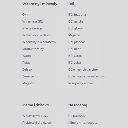
Witaminy i minerały
Ból
Cynk
Ból brzucha
Witamina B12
Ból gardła
Kwasy omega
Ból głowy
Witaminy dla dzieci
Migrena
Witaminy dla seniorów
Ból pleców
Multiwitaminy
Ból ucha
Wapń
Ból zatok
Potas
Ból zęba
Żelazo
Bóle menstruacyjne
Żeń-szeń
Bóle mięśniowo-stawowe
Magnez
Kompresy żelowe
Mama i dziecko
Na receptę
Witaminy w ciąży
Na pasożyty
Probiotyki dla dzieci
Minerały na receptę