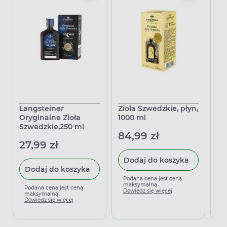
Langsteiner
Zioła Szwedzkie, płyn,
So
Oryginalne Zioła
1000 ml
(S
Szwedzkie,250 ml
Ph
84,99 zł
27,99 zł
14
Dodaj do koszyka
Dodaj do koszyka
Podana cena jest ceną
maksymalną
Podana cena jest ceną
P
Dowiedz się więcej
maksymalną
m
Dowiedz się więcej
D