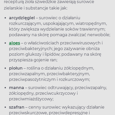
recepturą zioła szwedzkie zawierają surowce
zielarskie i substancje takie jak:
arcydzięgiel
– surowiec o działaniu
rozkurczającym, uspokajającym, wiatropędnym,
który zwiększa wydzielanie soków trawiennym;
podawany na skórę pomaga zwalczać nerwobóle;
aloes
– o właściwościach przeciwwirusowych i
przeciwbakteryjnych; jego zażywanie obniża
poziom glukozy i lipidów; podawany na skórę
przyspiesza gojenie ran;
piołun
– roślina o działaniu żółciopędnym,
przeciwzapalnym, przeciwbakteryjnym,
przeciwpasożytniczym i rozkurczowym;
manna
– surowiec odtruwający, przeciwzapalny,
żółciopędny, przeciwcukrzycowy i
przeciwmiażdżycowy;
szafran
– cenny surowiec wykazujący działanie
przeciwskurczowe, przeciwdepresyjne i