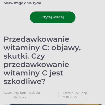
pierwszego dnia życia.
Czytaj więcej
Przedawkowanie
witaminy C: objawy,
skutki. Czy
przedawkowanie
witaminy C jest
szkodliwe?
Autor:
Mgr farm. Izabela
Data publikacji:
9.10.2025
Ośródka