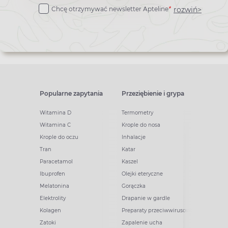
rozwiń>
Chcę otrzymywać newsletter Apteline
*
newslettera
Popularne zapytania
Przeziębienie i grypa
Witamina D
Termometry
Witamina C
Krople do nosa
Krople do oczu
Inhalacje
Tran
Katar
Paracetamol
Kaszel
Ibuprofen
Olejki eteryczne
Melatonina
Gorączka
Elektrolity
Drapanie w gardle
Kolagen
Preparaty przeciwwirusowe
Zatoki
Zapalenie ucha