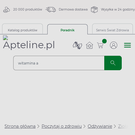
20 000 produktów
Darmowa dostawa
Wysyłka w 24 godziny
Katalog produktów
Poradnik
Serwis Świat Zdrowia
sztuk
Strona główna
Poczytaj o zdrowiu
Odżywianie
Zioła i 