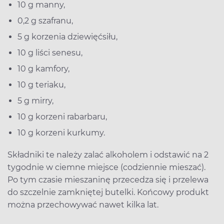
10 g manny,
0,2 g szafranu,
5 g korzenia dziewięćsiłu,
10 g liści senesu,
10 g kamfory,
10 g teriaku,
5 g mirry,
10 g korzeni rabarbaru,
10 g korzeni kurkumy.
Składniki te należy zalać alkoholem i odstawić na 2
tygodnie w ciemne miejsce (codziennie mieszać).
Po tym czasie mieszaninę przecedza się i przelewa
do szczelnie zamkniętej butelki. Końcowy produkt
można przechowywać nawet kilka lat.