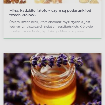
Mirra, kadzidło i złoto – czym są podarunki od
trzech królów?
Święto Trzech Króli, które obchodzimy 6 stycznia, jest
jednym z najstarszych świąt chrześcijańskich. Królowie
przybyli ze wschodu, by złożyć pokłon i dary nowo
narodzonemu Jezusowi Chrystusowi. Złoto
symbolizowało godność królewską, mirra – wypełnienie
proroctw i zapowiedź śmierci Chrystusa, kadzidło –
godność kapłańską. Substancje te mają jednak nie tylko
symboliczne znaczenie.