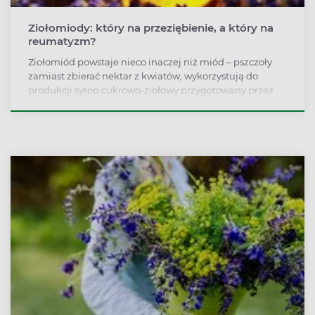
Ziołomiody: który na przeziębienie, a który na
reumatyzm?
Ziołomiód powstaje nieco inaczej niż miód – pszczoły
zamiast zbierać nektar z kwiatów, wykorzystują do
produkcji syrop cukrowo-ziołowy przygotowany przez
pszczelarza. Ziołomiody pozwalają wykorzystać smak i
właściwości prozdrowotne wielu roślin, mamy więc na
przykład ziołomiód pokrzywowy, malinowy, sosnowy czy
miętowy.