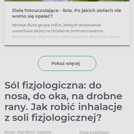
Zioła fotouczulające - lista. Po jakich ziołach nie
wolno się opalać?
Istnieje duża grupa roślin, których stosowanie
uwrażliwia skórę na działanie promieniowania
słonecznego. Wynikiem oddziaływania słońca na skórę
mogą być reakcje fotoalergiczne oraz fototoksyczne,
które wykazują odmienny mechanizm powstawania i
różne objawy. Do roślin fotouczulających zalicza się
powszechnie stosowane zioła, np. dziurawiec, nawłoć,
Pokaż więcej
nagietek, rumianek czy krwawnik.
Sól fizjologiczna: do
nosa, do oka, na drobne
rany. Jak robić inhalacje
z soli fizjologicznej?
Autor:
Mgr farm. Izabela
Data publikacji: