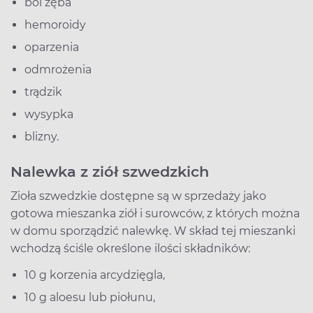
ból zęba
hemoroidy
oparzenia
odmrożenia
trądzik
wysypka
blizny.
Nalewka z ziół szwedzkich
Zioła szwedzkie dostępne są w sprzedaży jako
gotowa mieszanka ziół i surowców, z których można
w domu sporządzić nalewkę. W skład tej mieszanki
wchodzą ściśle określone ilości składników:
10 g korzenia arcydzięgla,
10 g aloesu lub piołunu,