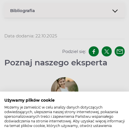
Bibliografia
Data dodania: 22.10.2025
Podziel się:
Poznaj naszego eksperta
Używamy plików cookie
Możemy je zamieścić w celu analizy danych dotyczących
odwiedzających, ulepszenia naszej strony internetowej, pokazania
Mgr farm. Izabela Ośródka
spersonalizowanych treści i zapewnienia Państwu wspaniałego
Na co dzień magister farmacji w aptece
doświadczenia na stronie internetowej. Aby uzyskać więcej informacji
na temat plików cookie, których używamy, otwórz ustawienia.
ogólnodostępnej, w wolnych chwilach autorka