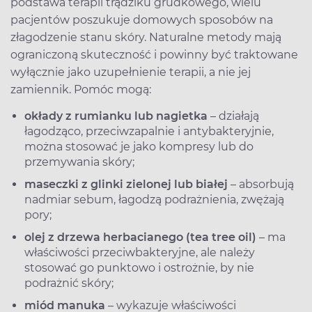
podstawa terapii trądziku grudkowego, wielu
pacjentów poszukuje domowych sposobów na
złagodzenie stanu skóry. Naturalne metody mają
ograniczoną skuteczność i powinny być traktowane
wyłącznie jako uzupełnienie terapii, a nie jej
zamiennik. Pomóc mogą:
okłady z rumianku lub nagietka
– działają
łagodząco, przeciwzapalnie i antybakteryjnie,
można stosować je jako kompresy lub do
przemywania skóry;
maseczki z glinki zielonej lub białej
– absorbują
nadmiar sebum, łagodzą podrażnienia, zwężają
pory;
olej z drzewa herbacianego (tea tree oil)
– ma
właściwości przeciwbakteryjne, ale należy
stosować go punktowo i ostrożnie, by nie
podrażnić skóry;
miód manuka
– wykazuje właściwości