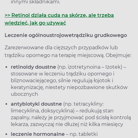
innymi składnikami.
>> Retinol działa cuda na skórze, ale trzeba
wiedzieć, jak go używać
Leczenie ogólnoustrojowe
trądziku grudkowego
Zarezerwowane dla cięższych przypadków lub
trądziku opornego na terapię miejscową. Obejmuje:
retinoidy doustne
(np. izotretynoina – Izotek) –
stosowane w leczeniu trądziku opornego i
bliznowaciejącego, silnie regulują łojotok i
keratynizację, niestety niepozbawione skutków
ubocznych
antybiotyki doustne
(np. tetracykliny:
limecyklina, doksycyklina) – redukują stan
zapalny, należy je przyjmować pod ścisłą kontrolą
lekarza, zazwyczaj nie dłużej niż kilka miesięcy
leczenie hormonalne
– np. tabletki