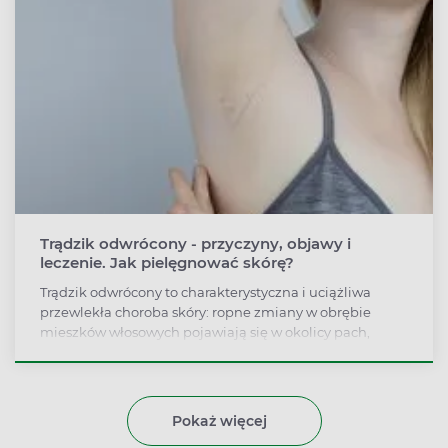
Trądzik odwrócony - przyczyny, objawy i
leczenie. Jak pielęgnować skórę?
Trądzik odwrócony to charakterystyczna i uciążliwa
przewlekła choroba skóry: ropne zmiany w obrębie
mieszków włosowych pojawiają się w okolicy pach,
pachwin i odbytu. Występuje jednak rzadko. Jak
zdiagnozować trądzik odwrócony, na czym polega
leczenie?
Pokaż więcej