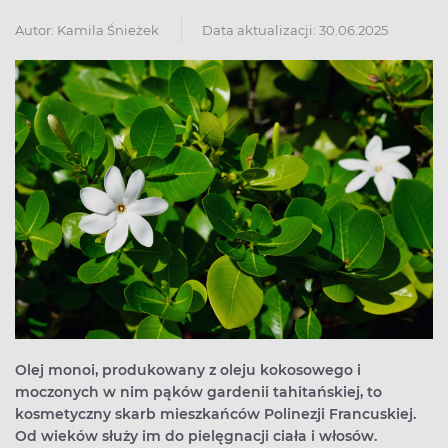
Autor:
Kamila Śnieżek
Data aktualizacji: 30.06.2025
Olej monoi, produkowany z oleju kokosowego i
moczonych w nim pąków gardenii tahitańskiej, to
kosmetyczny skarb mieszkańców Polinezji Francuskiej.
Od wieków służy im do pielęgnacji ciała i włosów.