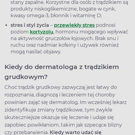
stany zapalne. Korzystne dla osób z trądzikiem są
produkty niskoglikemiczne, bogate w cynk,
kwasy omega-3, błonnik i witaminę D;
stres i styl życia
–
przewlekły stres
podnosi
poziom
kortyzolu
, hormonu mogącego wpływać
na aktywność gruczołów łojowych. Brak snu i
ruchu oraz nadmiar kofeiny i używek również
mogą nasilać objawy.
Kiedy do dermatologa z trądzikiem
grudkowym?
Choć trądzik grudkowy zazwyczaj jest łatwy do
rozpoznania, diagnozą i leczeniem tej choroby
powinien zająć się dermatolog. Im wcześniej lekarz
zidentyfikuje zmiany trądzikowe, tym zwykle
skuteczniejsze okazuje się leczenie i udaje się
zapobiec powikłaniom, takim jak szpecące blizny
czy przebarwienia.
Kiedy warto udać się