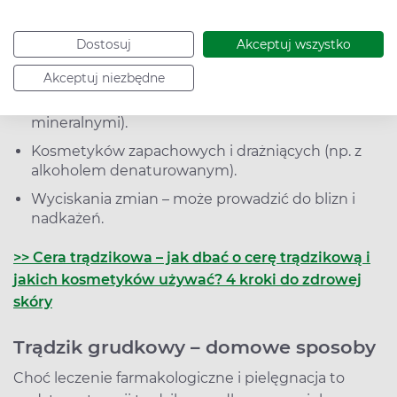
zrogowaciały naskórek?
Dostosuj
Akceptuj wszystko
Czego unikać przy trądziku grudkowym?
Akceptuj niezbędne
Tłustych, ciężkich kremów (zwłaszcza z olejami
mineralnymi).
Kosmetyków zapachowych i drażniących (np. z
alkoholem denaturowanym).
Wyciskania zmian – może prowadzić do blizn i
nadkażeń.
>> Cera trądzikowa – jak dbać o cerę trądzikową i
jakich kosmetyków używać? 4 kroki do zdrowej
skóry
Trądzik grudkowy – domowe sposoby
Choć leczenie farmakologiczne i pielęgnacja to