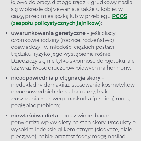
łojowe do pracy, dlatego trądzik grudkowy nasila
się w okresie dojrzewania, a także u kobiet w
ciąży, przed miesiączką lub w przebiegu
PCOS
(zespołu policystycznych jajników)
;
uwarunkowania genetyczne
– jeśli bliscy
członkowie rodziny (rodzice, rodzeństwo)
doświadczyli w młodości ciężkich postaci
trądziku, ryzyko jego wystąpienia rośnie.
Dziedziczy się nie tylko skłonność do łojotoku, ale
też wrażliwość gruczołów łojowych na hormony;
nieodpowiednia pielęgnacja skóry
–
niedokładny demakijaż, stosowanie kosmetyków
nieodpowiednich do rodzaju cery, brak
złuszczania martwego naskórka (peeling) mogą
pogłębiać problem;
niewłaściwa dieta
– coraz więcej badań
potwierdza wpływ diety na stan skóry. Produkty o
wysokim indeksie glikemicznym (słodycze, białe
pieczywo), nabiał oraz fast foody mogą nasilać