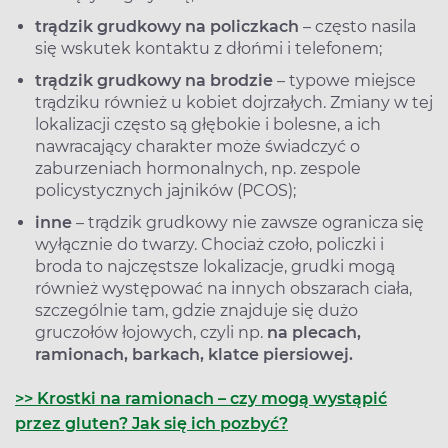
trądzik grudkowy na policzkach
– często nasila
się wskutek kontaktu z dłońmi i telefonem;
trądzik grudkowy na brodzie
– typowe miejsce
trądziku również u kobiet dojrzałych. Zmiany w tej
lokalizacji często są głębokie i bolesne, a ich
nawracający charakter może świadczyć o
zaburzeniach hormonalnych, np. zespole
policystycznych jajników (PCOS);
inne
– trądzik grudkowy nie zawsze ogranicza się
wyłącznie do twarzy. Chociaż czoło, policzki i
broda to najczęstsze lokalizacje, grudki mogą
również występować na innych obszarach ciała,
szczególnie tam, gdzie znajduje się dużo
gruczołów łojowych, czyli np.
na plecach,
ramionach, barkach, klatce piersiowej.
>>
Krostki na ramionach – czy mogą wystąpić
przez gluten? Jak się ich pozbyć?