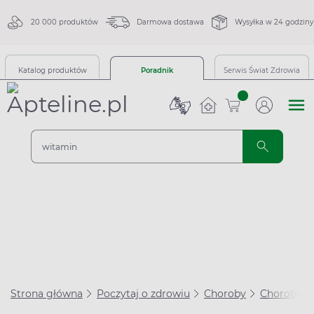
20 000 produktów
Darmowa dostawa
Wysyłka w 24 godziny
Katalog produktów
Poradnik
Serwis Świat Zdrowia
sztuk
Strona główna
Poczytaj o zdrowiu
Choroby
Choroby s