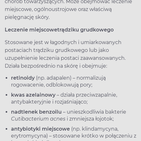
chorób towarzyszących. Może obejmować leczenie
miejscowe, ogólnoustrojowe oraz właściwą
pielęgnację skóry.
Leczenie miejscowe
trądziku grudkowego
Stosowane jest w łagodnych i umiarkowanych
postaciach trądziku grudkowego lub jako
uzupełnienie leczenia postaci zaawansowanych.
Działa bezpośrednio na skórę i obejmuje:
retinoidy
(np. adapalen) – normalizują
rogowacenie, odblokowują pory;
kwas azelainowy
– działa przeciwzapalnie,
antybakteryjnie i rozjaśniająco;
nadtlenek benzoilu
– unieszkodliwia bakterie
Cutibacterium acnes
i zmniejsza łojotok;
antybiotyki miejscowe
(np. klindamycyna,
erytromycyna) – stosowane krótko w połączeniu z