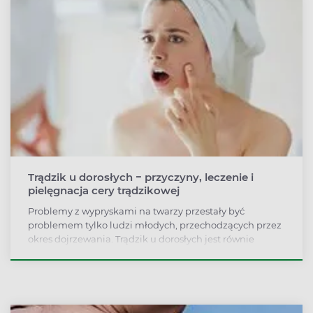
Trądzik u dorosłych − przyczyny, leczenie i
pielęgnacja cery trądzikowej
Problemy z wypryskami na twarzy przestały być
problemem tylko ludzi młodych, przechodzących przez
okres dojrzewania. Trądzik u dorosłych jest równie
powszechny jak trądzik u młodzieży. Objawy trądziku u
dorosłych są takie same jak w wieku nastoletnim, różnią
się tylko przyczyną powstawania zmian skórnych.