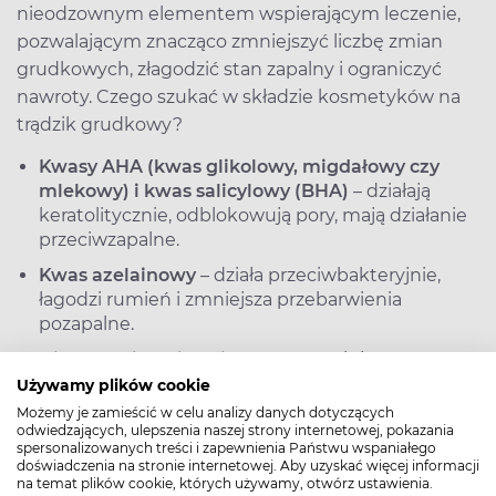
nieodzownym elementem wspierającym leczenie,
pozwalającym znacząco zmniejszyć liczbę zmian
grudkowych, złagodzić stan zapalny i ograniczyć
nawroty. Czego szukać w składzie kosmetyków na
trądzik grudkowy?
Kwasy AHA (kwas glikolowy, migdałowy czy
mlekowy) i kwas salicylowy (BHA)
– działają
keratolitycznie, odblokowują pory, mają działanie
przeciwzapalne.
Kwas azelainowy
– działa przeciwbakteryjnie,
łagodzi rumień i zmniejsza przebarwienia
pozapalne.
Niacynamid (witamina B3)
– reguluje
wydzielanie sebum i działa przeciwzapalnie.
Używamy plików cookie
Możemy je zamieścić w celu analizy danych dotyczących
Cynk, siarka, glinka zielona
– naturalne składniki
odwiedzających, ulepszenia naszej strony internetowej, pokazania
wspierające redukcję stanów zapalnych i łojotoku.
spersonalizowanych treści i zapewnienia Państwu wspaniałego
doświadczenia na stronie internetowej. Aby uzyskać więcej informacji
na temat plików cookie, których używamy, otwórz ustawienia.
>> Działanie keratolityczne – jak usunąć