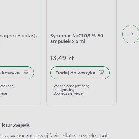
magnez + potas),
Symphar NaCl 0,9 %, 50
Sanpr
k
ampułek x 5 ml
kapsu
13,49 zł
36,4
Dodaj do koszyka
Dodaj do koszyka
jest ceną
Podana cena jest ceną
Podan
maksymalną
maks
ięcej
Dowiedz się więcej
Dowied
 kurzajek
cza w początkowej fazie, dlatego wiele osób