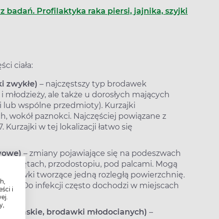
badań. Profilaktyka raka piersi, jajnika, szyjki
ci ciała:
ki zwykłe)
– najczęstszy typ brodawek
i młodzieży, ale także u dorosłych mających
i lub wspólne przedmioty). Kurzajki
ch, wokół paznokci. Najczęściej powiązane z
urzajki w tej lokalizacji łatwo się
wowe)
– zmiany pojawiające się na podeszwach
. na piętach, przodostopiu, pod palcami. Mogą
 brodawki tworzące jedną rozległą powierzchnię.
h,
V-2. Do infekcji często dochodzi w miejscach
ści i
.
ej.
y,
dawki płaskie, brodawki młodocianych)
–