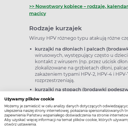
>> Nowotwory kobiece – rodzaje, kalendarz 
macicy
Rodzaje kurzajek
Wirusy HPV różnego typu atakują różne częś
kurzajki na dłoniach i palcach (brodaw
wirusowych, występujący często u dzieci 
kontakt z wirusem (np. przez uścisk dłon
zlokalizowane na grzbietach dłoni, palca
zakażeniem typami HPV-2, HPV-4 i HPV-7. K
rozprzestrzeniają.
kurzajki na stopach (brodawki podesz
stóp, szczególnie w miejscach ucisku, np
Używamy plików cookie
tworzyć tzw. kurzajki mozaikowe – zlane
Możemy je zamieścić w celu analizy danych dotyczących odwiedzającyc
Powiązane z zakażeniem typami HPV i HP
ulepszenia naszej strony internetowej, pokazania spersonalizowanych tre
publicznych (baseny, siłownie, prysznice)
zapewnienia Państwu wspaniałego doświadczenia na stronie internetow
Aby uzyskać więcej informacji na temat plików cookie, których używam
kurzajki na twarzy, szyi i rękach (bro
otwórz ustawienia.