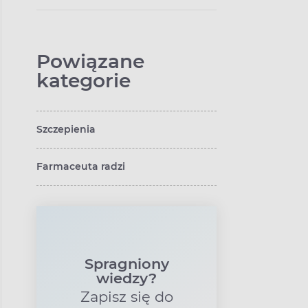
chorują kobiety, co
stosować??
Powiązane
kategorie
Szczepienia
Farmaceuta radzi
Spragniony
wiedzy?
Zapisz się do