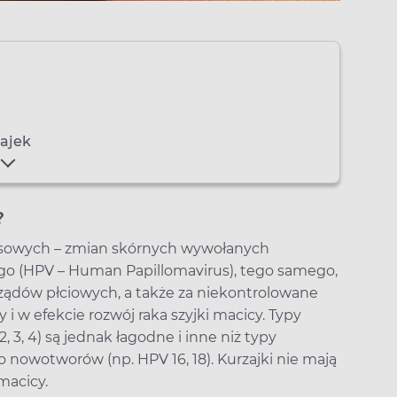
zajek
?
usowych – zmian skórnych wywołanych
o (HPV – Human Papillomavirus), tego samego,
ządów płciowych, a także za niekontrolowane
i w efekcie rozwój raka szyjki macicy. Typy
, 3, 4) są jednak łagodne i inne niż typy
 nowotworów (np. HPV 16, 18). Kurzajki nie mają
macicy.