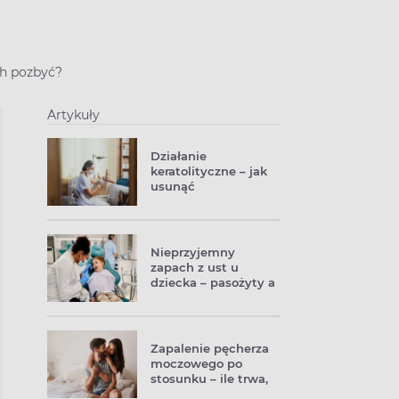
ich pozbyć?
Artykuły
Działanie
keratolityczne – jak
usunąć
zrogowaciały
naskórek?
Nieprzyjemny
zapach z ust u
dziecka – pasożyty a
może ząbkowanie?
Zapalenie pęcherza
moczowego po
stosunku – ile trwa,
dlaczego częściej