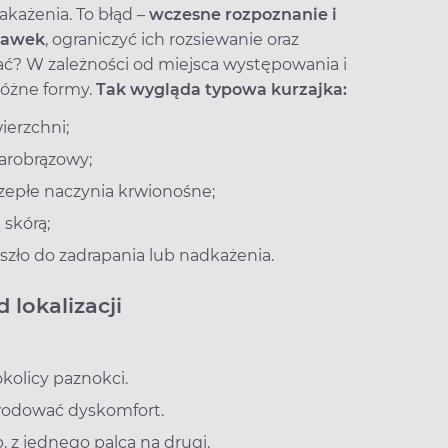
akażenia. To błąd –
wczesne rozpoznanie i
odawek
, ograniczyć ich rozsiewanie oraz
nać? W zależności od miejsca występowania i
różne formy.
Tak wygląda typowa kurzajka:
ierzchni;
zarobrązowy;
zepłe naczynia krwionośne;
skórą;
oszło do zadrapania lub nadkażenia.
 lokalizacji
kolicy paznokci.
owodować dyskomfort.
. z jednego palca na drugi.