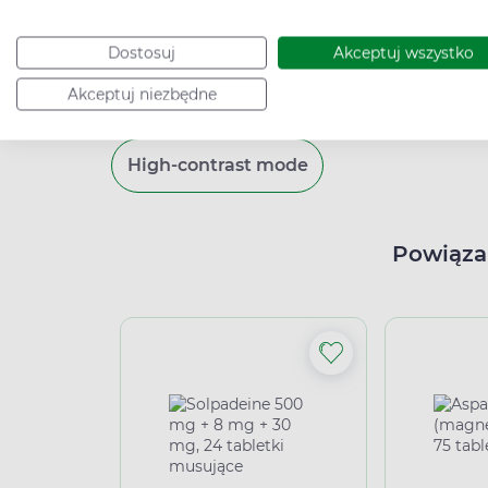
najczęściej występują u dzieci, nastolat
okolicach zarostu, gdzie dochodzi do mik
Dostosuj
Akceptuj wszystko
mogą być rozproszone lub tworzyć pasma 
najczęściej pojawiają się na czole, policz
Akceptuj niezbędne
3, HPV-10, HPV-27, HPV-28, HPV-38, HPV-
High-contrast mode
Powiąza