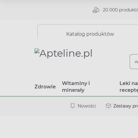
20 000 produkt
Katalog produktów
Witaminy i
Leki n
Zdrowie
minerały
recept
Nowości
Zestawy p