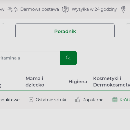
ów
Darmowa dostawa
Wysyłka w 24 godziny
Poradnik
a
Mama i
Kosmetyki i
Higiena
ę
dziecko
Dermokosmety
roduktowe
Ostatnie sztuki
Popularne
Krótk