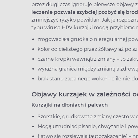
przez długi czas ignoruje pierwsze objawy z
leczenie pozwala szybciej pozbyć się br
zmniejszyć ryzyko powikłań. Jak je rozpoz
typu wirusa HPV kurzajki mogą przybierać 
zrogowaciała grudka o nieregularnej pow
kolor od cielistego przez żółtawy aż po s
czarne kropki wewnątrz zmiany – to zakr
wyraźna granica między zmianą a zdrową 
brak stanu zapalnego wokół – o ile nie d
Objawy kurzajek w zależności od
Kurzajki na dłoniach i palcach
Szorstkie, grudkowate zmiany często w o
Mogą utrudniać pisanie, chwytanie i p
Łatwo się rozsiewają (autozakażenie) – np