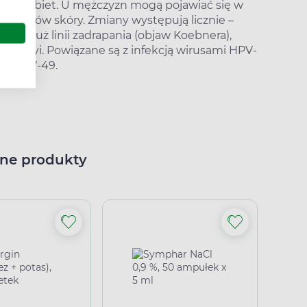
ków i kobiet. U mężczyzn mogą pojawiać się w
rourazów skóry. Zmiany występują licznie –
wzdłuż linii zadrapania (objaw Koebnera),
kach, szyi. Powiązane są z infekcją wirusami HPV-
41, HPV-49.
ne produkty