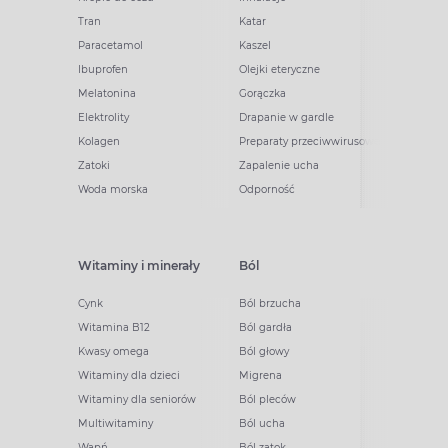
Tran
Katar
Paracetamol
Kaszel
Ibuprofen
Olejki eteryczne
Melatonina
Gorączka
Elektrolity
Drapanie w gardle
Kolagen
Preparaty przeciwwirusowe
Zatoki
Zapalenie ucha
Woda morska
Odporność
Witaminy i minerały
Ból
Cynk
Ból brzucha
Witamina B12
Ból gardła
Kwasy omega
Ból głowy
Witaminy dla dzieci
Migrena
Witaminy dla seniorów
Ból pleców
Multiwitaminy
Ból ucha
Wapń
Ból zatok