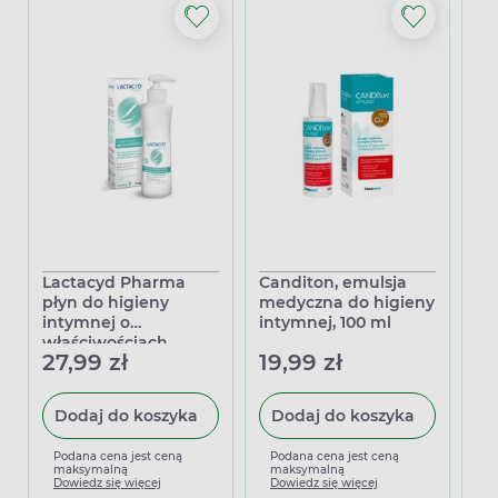
Lactacyd Pharma
Canditon, emulsja
Zi
płyn do higieny
medyczna do higieny
kr
intymnej o
intymnej, 100 ml
hi
właściwościach
kw
27,99 zł
19,99 zł
9,
antybakteryjnych,
50
250 ml
Dodaj do koszyka
Dodaj do koszyka
Podana cena jest ceną
Podana cena jest ceną
P
maksymalną
maksymalną
m
Dowiedz się więcej
Dowiedz się więcej
D