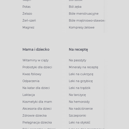
Potas
Ból zęba
Żelazo
Bóle menstruacyjne
Żeń-szeń
Bóle mięśniowo-stawowe
Magnez
Kompresy żelowe
Mama i dziecko
Na receptę
Witaminy w ciąży
Na pasożyty
Probiotyki dla dzieci
Minerały na receptę
Kwas foliowy
Leki na cukrzycę
Odparzenia
Leki na grzybicę
Na katar dla dzieci
Leki na trądzik
Laktacja
Na tarczycę
Kosmetyki dla mam
Na hemoroidy
Akcesoria dla dzieci
Na nadciśnienie
Zdrowie dziecka
Szczepionki
Pielęgnacja dziecka
Leki na otyłość