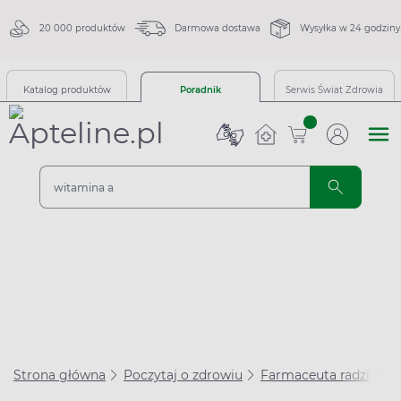
20 000 produktów
Darmowa dostawa
Wysyłka w 24 godziny
Katalog produktów
Poradnik
Serwis Świat Zdrowia
sztuk
Strona główna
Poczytaj o zdrowiu
Farmaceuta radzi
Kw