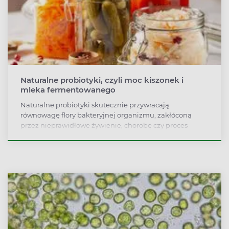
Naturalne probiotyki, czyli moc kiszonek i
mleka fermentowanego
Naturalne probiotyki skutecznie przywracają
równowagę flory bakteryjnej organizmu, zakłóconą
przez nieprawidłowe żywienie, chorobę czy proces
leczenia. Ich źródłem są m.in. kiszonki, przetwory z
mleka fermentowanego, zakwas chlebowy i buraczany
oraz kombucha.