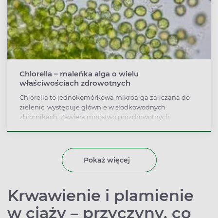
Chlorella – maleńka alga o wielu
właściwościach zdrowotnych
Chlorella to jednokomórkowa mikroalga zaliczana do
zielenic, występuje głównie w słodkowodnych
zbiornikach. Zawiera mnóstwo prozdrowotnych
składników, takich jak witaminy, minerały, białka, kwasy
tłuszczowe i przeciwutleniacze. Wykazuje właściwości
oczyszczające organizm, stymuluje układ
odpornościowy, reguluje pracę przewodu pokarmowego
Pokaż więcej
i działa wzmacniająco.
Krwawienie i plamienie
w ciąży – przyczyny, co