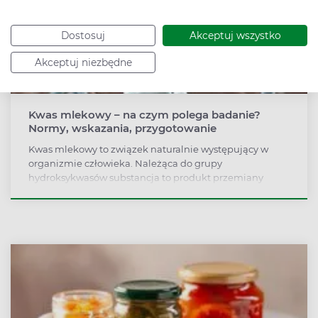
Dostosuj
Akceptuj wszystko
Akceptuj niezbędne
Kwas mlekowy – na czym polega badanie?
Normy, wskazania, przygotowanie
Kwas mlekowy to związek naturalnie występujący w
organizmie człowieka. Należąca do grupy
hydroksykwasów substancja to produkt przemiany
węglowodanów. Badanie jej poziomu ma szczególnie
znaczenie w diagnostyce kwasicy mleczanowej, zatrucia
alkoholem etylowym i wrodzonych zaburzeń glukozy.
Kwas mlekowy kojarzony jest najczęściej z zakwasami
powstającymi po treningu. Powstaje on w momencie, w
którym tkanki mięśniowe nie otrzymują dostatecznej
ilości tlenu. Analiza poziomu związku w medycynie
sportowej pozwala na skuteczniejsze zarządzanie
treningiem anaerobowym (beztlenowym).