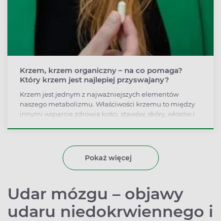
Krzem, krzem organiczny – na co pomaga?
Który krzem jest najlepiej przyswajany?
Krzem jest jednym z najważniejszych elementów
naszego metabolizmu. Właściwości krzemu to między
innymi wsparcie zdrowia kości, stawów, skóry, włosów i
paznokci, regulacja poziomu cholesterolu we krwi,
zwiększanie odporności. Krzem możemy przyswajać z
wodą mineralną, dietą bogatą w ziarna zbóż, a także w
suplementach, na przykład w postaci krzemu
Pokaż więcej
organicznego.
Udar mózgu – objawy
udaru niedokrwiennego i