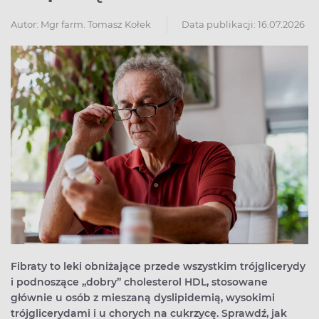
Autor:
Mgr farm. Tomasz Kołek
Data publikacji: 16.07.2026
Fibraty to leki obniżające przede wszystkim trójglicerydy
i podnoszące „dobry” cholesterol HDL, stosowane
głównie u osób z mieszaną dyslipidemią, wysokimi
trójglicerydami i u chorych na cukrzycę. Sprawdź, jak