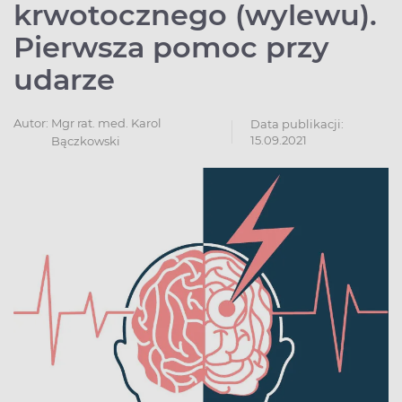
krwotocznego (wylewu).
Pierwsza pomoc przy
udarze
Autor:
Mgr rat. med. Karol
Data publikacji:
15.09.2021
Bączkowski