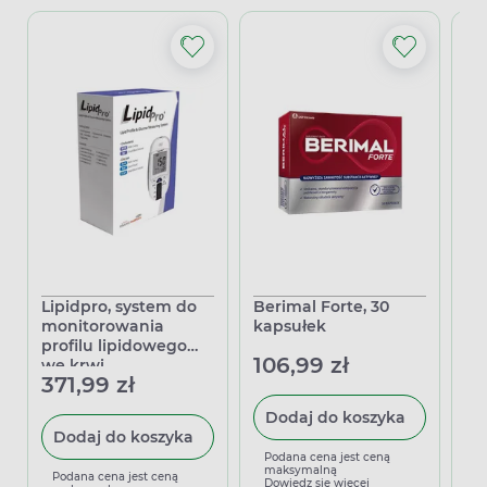
Lipidpro, system do
Berimal Forte, 30
Wi
monitorowania
kapsułek
ole
profilu lipidowego
106,99 zł
39
we krwi
371,99 zł
(cholesterolu,
triglicerydów)
Dodaj do koszyka
Dodaj do koszyka
Podana cena jest ceną
P
maksymalną
m
Podana cena jest ceną
Dowiedz się więcej
D