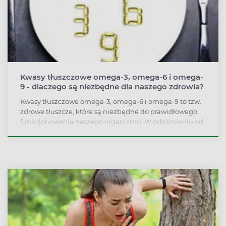
Kwasy tłuszczowe omega-3, omega-6 i omega-
9 - dlaczego są niezbędne dla naszego zdrowia?
Kwasy tłuszczowe omega-3, omega-6 i omega-9 to tzw.
zdrowe tłuszcze, które są niezbędne do prawidłowego
funkcjonowania naszego organizmu. W odróżnieniu od
tłuszczów nasyconych kwasy omega m.in.: regulują
ciśnienie tętnicze, chronią serce i układ nerwowy,
wpływają na wzrok, wspierają odporność czy leczenie
schorzeń skóry, takich chociażby jak AZS.