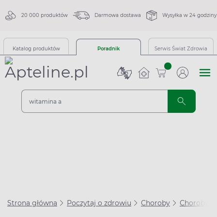
20 000 produktów
Darmowa dostawa
Wysyłka w 24 godziny
Katalog produktów
Poradnik
Serwis Świat Zdrowia
sztuk
Strona główna
Poczytaj o zdrowiu
Choroby
Choroby se