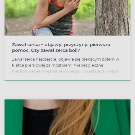
Zawał serca – objawy, przyczyny, pierwsza
pomoc. Czy zawał serca boli?
Zawał serca najczęściej objawia się piekącym bólem w
klatce piersiowej za mostkiem. Niebezpieczne
niedokrwienie mięśnia sercowego i powstająca w jego
wyniku martwica mogą jednak objawiać się nietypowo i
przypominać inne choroby. Jak rozpoznać zawał i jak
postępować, by szybko udzielić pomocy?