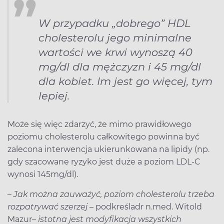
W przypadku „dobrego” HDL
cholesterolu jego minimalne
wartości we krwi wynoszą 40
mg/dl dla mężczyzn i 45 mg/dl
dla kobiet. Im jest go więcej, tym
lepiej.
Może się więc zdarzyć, że mimo prawidłowego
poziomu cholesterolu całkowitego powinna być
zalecona interwencja ukierunkowana na lipidy (np.
gdy szacowane ryzyko jest duże a poziom LDL-C
wynosi 145mg/dl).
–
Jak można zauważyć, poziom cholesterolu trzeba
rozpatrywać szerzej –
podkreśla
dr n.med. Witold
Mazur
–
istotna jest modyfikacja wszystkich