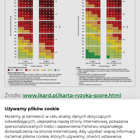
Źródło:
www.ikard.pl/karta-ryzyka-score.html
Używamy plików cookie
Jak używać tabeli SCORE?
Możemy je zamieścić w celu analizy danych dotyczących
odwiedzających, ulepszenia naszej strony internetowej, pokazania
Znajdź w
tabeli właściwej dla płci, palenia tytoniu i
spersonalizowanych treści i zapewnienia Państwu wspaniałego
wieku (należy wybrać wiek gdzie „jest bliżej”), a
doświadczenia na stronie internetowej. Aby uzyskać więcej informacji
na temat plików cookie, których używamy, otwórz ustawienia.
następnie
–
w jej obrębie
–
kratkę, która najbardziej