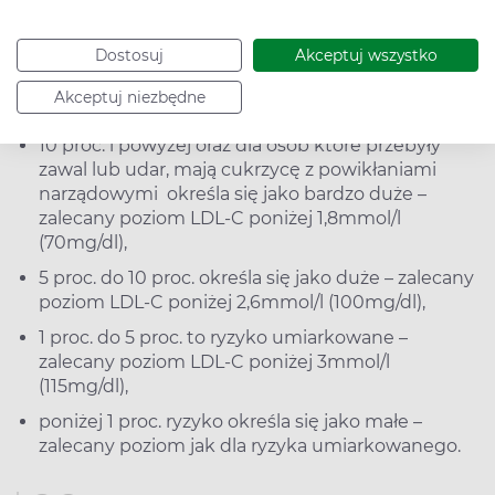
odpowiada ciśnieniu tętniczemu skurczowemu i
poziomowi cholesterolu. W kratce podano ryzyko
Dostosuj
Akceptuj wszystko
sercowo-naczyniowe zgonu w ciągu kolejnych 10 lat
Akceptuj niezbędne
wyrażone w procentach:
10 proc. i powyżej oraz dla osób które przebyły
zawal lub udar, mają cukrzycę z powikłaniami
narządowymi określa się jako bardzo duże –
zalecany poziom LDL-C poniżej 1,8mmol/l
(70mg/dl),
5 proc. do 10 proc. określa się jako duże – zalecany
poziom LDL-C poniżej 2,6mmol/l (100mg/dl),
1 proc. do 5 proc. to ryzyko umiarkowane –
zalecany poziom LDL-C poniżej 3mmol/l
(115mg/dl),
poniżej 1 proc. ryzyko określa się jako małe –
zalecany poziom jak dla ryzyka umiarkowanego.