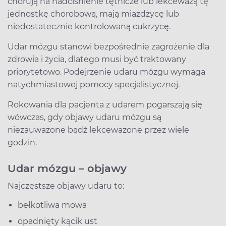
chorują na nadciśnienie tętnicze lub lekceważą tę
jednostkę chorobową, mają miażdżycę lub
niedostatecznie kontrolowaną cukrzycę.
Udar mózgu stanowi bezpośrednie zagrożenie dla
zdrowia i życia, dlatego musi być traktowany
priorytetowo. Podejrzenie udaru mózgu wymaga
natychmiastowej pomocy specjalistycznej.
Rokowania dla pacjenta z udarem pogarszają się
wówczas, gdy objawy udaru mózgu są
niezauważone bądź lekceważone przez wiele
godzin.
Udar mózgu – objawy
Najczęstsze objawy udaru to:
bełkotliwa mowa
opadnięty kącik ust