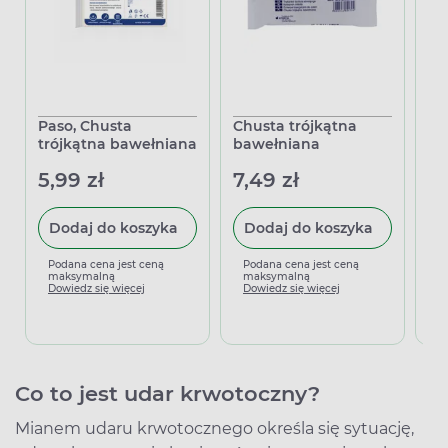
Paso, Chusta
Chusta trójkątna
Ai
trójkątna bawełniana
bawełniana
ci
sz
5,99 zł
7,49 zł
61
Dodaj do koszyka
Dodaj do koszyka
Podana cena jest ceną
Podana cena jest ceną
maksymalną
maksymalną
P
Dowiedz się więcej
Dowiedz się więcej
m
D
Co to jest udar krwotoczny?
Mianem udaru krwotocznego określa się sytuację,