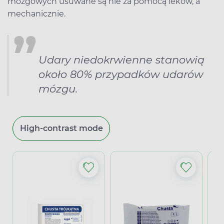
mózgowych usuwane są nie za pomocą leków, a
mechanicznie.
Udary niedokrwienne stanowią
około 80% przypadków udarów
mózgu.
High-contrast mode