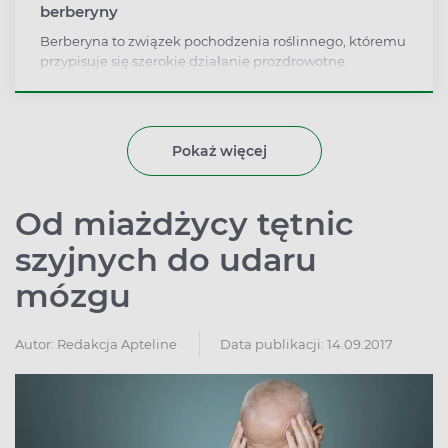
berberyny
Berberyna to związek pochodzenia roślinnego, któremu
przypisuje się szerokie działanie prozdrowotne.
Największe nadzieje berberyna wzbudza w diabetologii
ze względu na potwierdzone w kilku badaniach
właściwości obniżania poziomu cukru we krwi. Mówi się,
że berberyna może oddziaływać na glikemie równie
Pokaż więcej
skutecznie, jak metformina. Jakie jeszcze właściwości
ma berberyna? Kto i w jakich dawkach powinien ją
przyjmować?
Od miażdżycy tętnic
szyjnych do udaru
mózgu
Autor:
Redakcja Apteline
Data publikacji: 14.09.2017