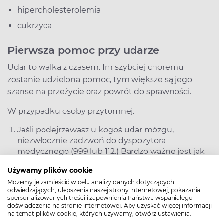
hipercholesterolemia
cukrzyca
Pierwsza pomoc przy udarze
Udar to walka z czasem. Im szybciej choremu
zostanie udzielona pomoc, tym większe są jego
szanse na przeżycie oraz powrót do sprawności.
W przypadku osoby przytomnej:
Jeśli podejrzewasz u kogoś udar mózgu,
niezwłocznie zadzwoń do dyspozytora
medycznego (999 lub 112.) Bardzo ważne jest jak
najszybsze wezwanie Zespołu Ratownictwa
Używamy plików cookie
Medycznego. W żadnym wypadku nie wolno
Możemy je zamieścić w celu analizy danych dotyczących
czekać, aż objawy same ustąpią.
odwiedzających, ulepszenia naszej strony internetowej, pokazania
spersonalizowanych treści i zapewnienia Państwu wspaniałego
Jeśli jest to możliwe, w czasie oczekiwania na
doświadczenia na stronie internetowej. Aby uzyskać więcej informacji
karetkę, wykonaj pomiar ciśnienia tętniczego.
na temat plików cookie, których używamy, otwórz ustawienia.