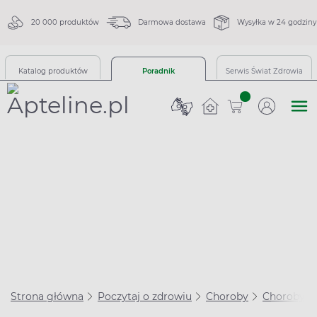
20 000 produktów
Darmowa dostawa
Wysyłka w 24 godziny
Katalog produktów
Poradnik
Serwis Świat Zdrowia
sztuk
Strona główna
Poczytaj o zdrowiu
Choroby
Choroby se