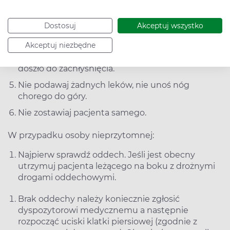
Informacja o wartościach ciśnienia będzie cenna
dla lekarza zbierającego wywiad.
Dostosuj
Akceptuj wszystko
Czekając na pomoc ułóż pacjenta na boku z
udrożnionymi drogami oddechowymi.
Akceptuj niezbędne
Jeśli pojawią się wymioty asekuruj głowę, by nie
doszło do zachłyśnięcia.
Nie podawaj żadnych leków, nie unoś nóg
chorego do góry.
Nie zostawiaj pacjenta samego.
W przypadku osoby nieprzytomnej:
Najpierw sprawdź oddech. Jeśli jest obecny
utrzymuj pacjenta leżącego na boku z drożnymi
drogami oddechowymi.
Brak oddechy należy koniecznie zgłosić
dyspozytorowi medycznemu a następnie
rozpocząć uciski klatki piersiowej (zgodnie z