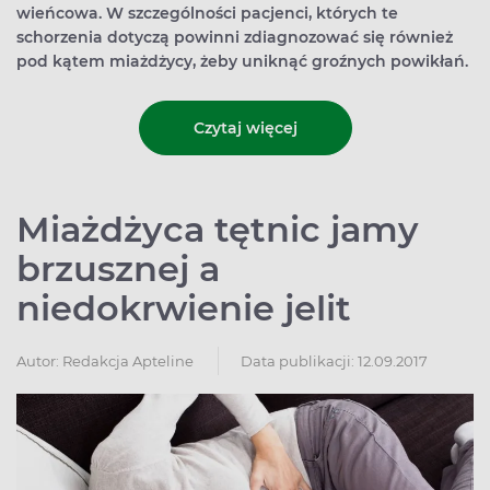
wieńcowa. W szczególności pacjenci, których te
schorzenia dotyczą powinni zdiagnozować się również
pod kątem miażdżycy, żeby uniknąć groźnych powikłań.
Czytaj więcej
Miażdżyca tętnic jamy
brzusznej a
niedokrwienie jelit
Autor:
Redakcja Apteline
Data publikacji: 12.09.2017