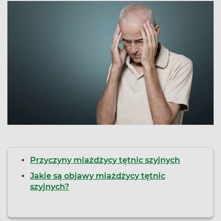
Przyczyny miażdżycy tętnic szyjnych
Jakie są objawy miażdżycy tętnic
szyjnych?