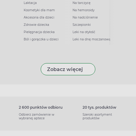
Laktacja
Na tarczycę
Kosmetyki dla mam
Na hemoroidy
Akcesoria dla dzieci
Na nadciśnienie
Zdrowie dziecka
Szczepionki
Pielęgnacja dziecka
Leki na otyłość
Ból i gorączka u dzieci
Leki na dnę moczanową
Zobacz więcej
2 600 punktów odbioru
20 tys. produktów
Odbierz zamówienie w
Szeroki asortyment
wybranej aptece
produktów