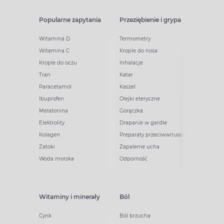
Popularne zapytania
Przeziębienie i grypa
Witamina D
Termometry
Witamina C
Krople do nosa
Krople do oczu
Inhalacje
Tran
Katar
Paracetamol
Kaszel
Ibuprofen
Olejki eteryczne
Melatonina
Gorączka
Elektrolity
Drapanie w gardle
Kolagen
Preparaty przeciwwirusowe
Zatoki
Zapalenie ucha
Woda morska
Odporność
Witaminy i minerały
Ból
Cynk
Ból brzucha