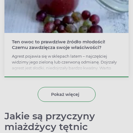
Ten owoc to prawdziwe źródło młodości!
Czemu zawdzięcza swoje właściwości?
Agrest pojawia się w sklepach latem – najczęściej
widzimy jego zieloną lub czerwoną odmianę. Dojrzały
agrest jest słodki, niedojrzały bardzo kwaśny. Warto
wybierać miękkie owoce, ale nie rozpadające się.
Zdecydowanie warto korzystać z sezonu na agrest,
ponieważ znajduje się w nim dużo witaminy C, A i K oraz
błonnik, potas i żelazo.
Pokaż więcej
Jakie są przyczyny
miażdżycy tętnic