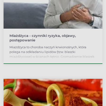
Miażdżyca - czynniki ryzyka, objawy,
postępowanie
Miażdżyca to choroba naczyń krwionośnych, która
polega na odkładaniu lipidów (tzw. blaszki
miażdżycowe) w ścianach tętnic. Gromadzenie blaszek
miażdżycowych prowadzi do zwężenia światła naczyń, a
w konsekwencji może utrudniać zaopatrywanie
najważniejszych organów w krew i tlen. Jak leczyć
miażdżycę i jak zapobiegać chorobie?