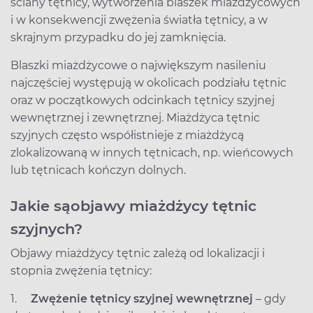
ściany tętnicy, wytworzenia blaszek miażdżycowych
i w konsekwencji zwężenia światła tętnicy, a w
skrajnym przypadku do jej zamknięcia.
Blaszki miażdżycowe o największym nasileniu
najczęściej występują w okolicach podziału tętnic
oraz w początkowych odcinkach tętnicy szyjnej
wewnętrznej i zewnętrznej. Miażdżyca tętnic
szyjnych często współistnieje z miażdżycą
zlokalizowaną w innych tętnicach, np. wieńcowych
lub tętnicach kończyn dolnych.
Jakie s
ą
objawy mia
ż
d
ż
ycy t
ę
tnic
szyjnych?
Objawy miażdżycy tętnic zależą od lokalizacji i
stopnia zwężenia tętnicy:
1.
Zwężenie tętnicy szyjnej wewnętrznej
– gdy