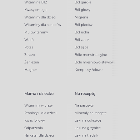
Witamina B12
Ból gardła
Kwasy omega
Ból głowy
Witaminy dla dzieci
Migrena
Witaminy dla seniorów
Ból pleców
Multiwitaminy
Ból ucha
Wapń
Ból zatok
Potas
Ból zęba
Żelazo
Bóle menstruacyjne
Żeń-szeń
Bóle mięśniowo-stawowe
Magnez
Kompresy żelowe
Mama i dziecko
Na receptę
Witaminy w ciąży
Na pasożyty
Probiotyki dla dzieci
Minerały na receptę
Kwas foliowy
Leki na cukrzycę
Odparzenia
Leki na grzybicę
Na katar dla dzieci
Leki na trądzik