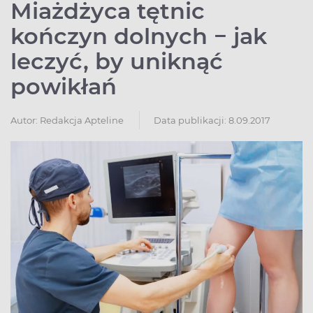
Miażdżyca tętnic
kończyn dolnych − jak
leczyć, by uniknąć
powikłań
Autor:
Redakcja Apteline
Data publikacji: 8.09.2017