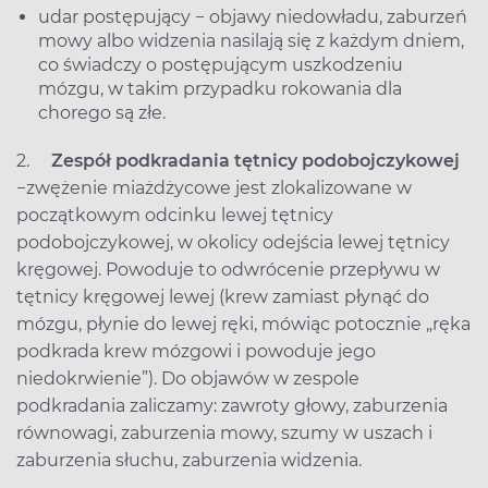
udar postępujący − objawy niedowładu, zaburzeń
mowy albo widzenia nasilają się z każdym dniem,
co świadczy o postępującym uszkodzeniu
mózgu, w takim przypadku rokowania dla
chorego są złe.
2.
Zespół podkradania tętnicy podobojczykowej
−
zwężenie miażdżycowe jest zlokalizowane w
początkowym odcinku lewej tętnicy
podobojczykowej, w okolicy odejścia lewej tętnicy
kręgowej. Powoduje to odwrócenie przepływu w
tętnicy kręgowej lewej (krew zamiast płynąć do
mózgu, płynie do lewej ręki, mówiąc potocznie „ręka
podkrada krew mózgowi i powoduje jego
niedokrwienie”). Do objawów w zespole
podkradania zaliczamy: zawroty głowy, zaburzenia
równowagi, zaburzenia mowy, szumy w uszach i
zaburzenia słuchu, zaburzenia widzenia.