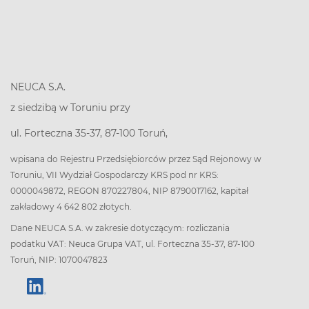
NEUCA S.A.
z siedzibą w Toruniu przy
ul. Forteczna 35-37, 87-100 Toruń,
wpisana do Rejestru Przedsiębiorców przez Sąd Rejonowy w
Toruniu, VII Wydział Gospodarczy KRS pod nr KRS:
0000049872, REGON 870227804, NIP 8790017162, kapitał
zakładowy 4 642 802 złotych.
Dane NEUCA S.A. w zakresie dotyczącym: rozliczania
podatku VAT: Neuca Grupa VAT, ul. Forteczna 35-37, 87-100
Toruń, NIP: 1070047823