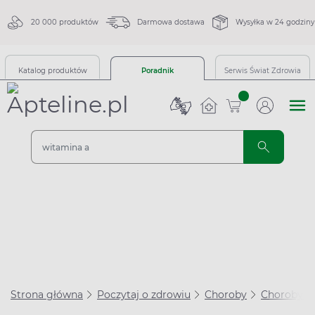
20 000 produktów
Darmowa dostawa
Wysyłka w 24 godziny
Katalog produktów
Poradnik
Serwis Świat Zdrowia
sztuk
Strona główna
Poczytaj o zdrowiu
Choroby
Choroby se