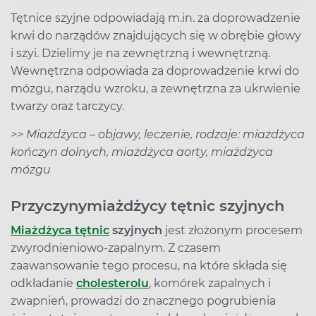
Tętnice szyjne odpowiadają m.in. za doprowadzenie
krwi do narządów znajdujących się w obrębie głowy
i szyi. Dzielimy je na zewnętrzną i wewnętrzną.
Wewnętrzna odpowiada za doprowadzenie krwi do
mózgu, narządu wzroku, a zewnętrzna za ukrwienie
twarzy oraz tarczycy.
>> Miażdżyca – objawy, leczenie, rodzaje: miażdżyca
kończyn dolnych, miażdżyca aorty, miażdżyca
mózgu
Przyczyny
mia
ż
d
ż
ycy t
ę
tnic szyjnych
Mia
ż
d
ż
yca t
ę
tnic
szyjnych
jest złożonym procesem
zwyrodnieniowo-zapalnym. Z czasem
zaawansowanie tego procesu, na które składa się
odkładanie
cholesterolu
, komórek zapalnych i
zwapnień, prowadzi do znacznego pogrubienia