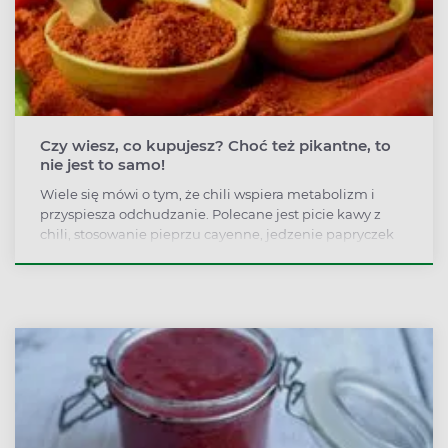
Czy wiesz, co kupujesz? Choć też pikantne, to
nie jest to samo!
Wiele się mówi o tym, że chili wspiera metabolizm i
przyspiesza odchudzanie. Polecane jest picie kawy z
chili, stosowanie pieprzu cayenne, jedzenie papryczek
chili, ale… czy każda pikantna papryka to chili? Warto
mieć rozeznanie w tym, co kupujemy, a więc czym się
różni papryka chili od pieprzu cayenne i jak wybrać
odpowiednią dla siebie papryczkę?