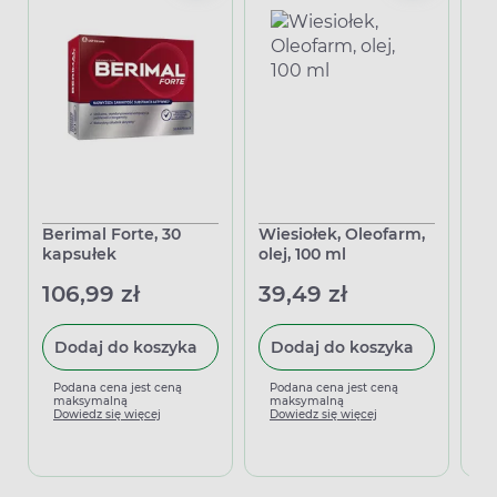
Berimal Forte, 30
Wiesiołek, Oleofarm,
Do
kapsułek
olej, 100 ml
Om
ka
106,99 zł
39,49 zł
33
Dodaj do koszyka
Dodaj do koszyka
Podana cena jest ceną
Podana cena jest ceną
maksymalną
maksymalną
P
Dowiedz się więcej
Dowiedz się więcej
m
D