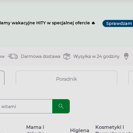
amy wakacyjne HITY w specjalnej ofercie 🔥
Sprawdzam
ów
Darmowa dostawa
Wysyłka w 24 godziny
Poradnik
a
Mama i
Kosmetyki i
Higiena