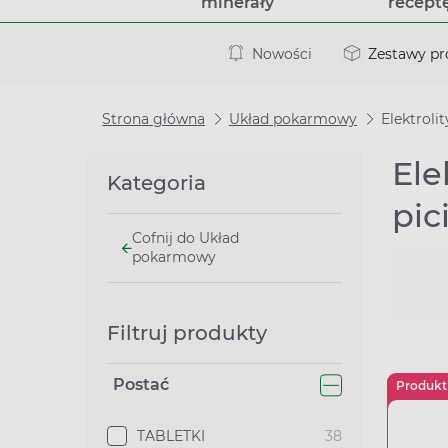
minerały
recept
Nowości
Zestawy p
Strona główna
Układ pokarmowy
Elektrolit
Ele
Kategoria
pic
Cofnij do Układ
pokarmowy
Filtruj produkty
Postać
Produkt
TABLETKI
38