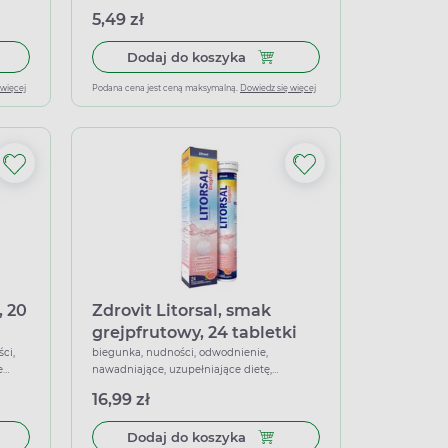
5,49 zł
% Complex, 24 tabletki musujące
 do koszyka Elektrolity, smak limonki, 20 tabletek musujących
Dodaj do koszyka Elektrolit
Dodaj do koszyka
 więcej
Podana cena jest ceną maksymalną.
Dowiedz się więcej
, 20
Zdrovit Litorsal, smak
grejpfrutowy, 24 tabletki
musujące
ci,
biegunka, nudności, odwodnienie,
e
nawadniające, uzupełniające dietę,
wspierające
16,99 zł
agandha Complex, 24 tabletki
 do koszyka Elektrolity 10 Minerałów, 20 tabletek musujących
Dodaj do koszyka Zdrovit Lit
Dodaj do koszyka