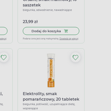
saszetek
biegunka, odwodnienie, nawadniające
23,99 zł
ity, 20 tabletek musujących
 do koszyka Acidolit jabłkowy, 10 saszetek
Dodaj do koszyka Orsalit, sm
Dodaj do koszyka
 więcej
Podana cena jest ceną maksymalną.
Dowiedz się więcej
i,
Elektrolity, smak
pomarańczowy, 20 tabletek
musujących
tę,
biegunka, potliwość, uzupełniające dietę,
wspierające