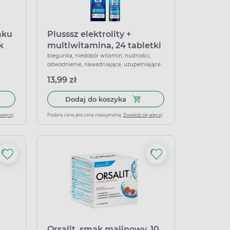
aku
Plusssz elektrolity +
k
multiwitamina, 24 tabletki
musujące
biegunka, niedobór witamin, nudności,
odwodnienie, nawadniające, uzupełniające
dietę, wspierające
13,99 zł
tek
 do koszyka Elektrolity APTEO o smaku cytrynowym, 20 tabletek
Dodaj do koszyka Plusssz ele
Dodaj do koszyka
 więcej
Podana cena jest ceną maksymalną.
Dowiedz się więcej
Orsalit, smak malinowy, 10