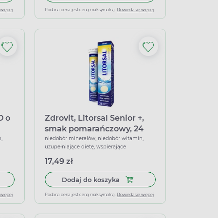
 więcej
Podana cena jest ceną maksymalną.
Dowiedz się więcej
O o
Zdrovit, Litorsal Senior +,
smak pomarańczowy, 24
k
tabletki musujące
,
niedobór minerałów, niedobór witamin,
uzupełniające dietę, wspierające
17,49 zł
ltiwitamina Truskawka i Poziomka, 24 tabletki musujące
 do koszyka Elektrolity Senior APTEO o smaku malinowo-cytryno
Dodaj do koszyka Zdrovit, Li
Dodaj do koszyka
 więcej
Podana cena jest ceną maksymalną.
Dowiedz się więcej