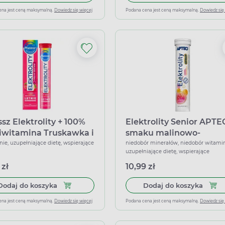
ena jest ceną maksymalną.
Dowiedz się więcej
Podana cena jest ceną maksymalną.
Dowiedz się
ssz Elektrolity + 100%
Elektrolity Senior APTE
iwitamina Truskawka i
smaku malinowo-
omka, 24 tabletki
cytrynowym, 20 tablete
ie, uzupełniające dietę, wspierające
niedobór minerałów, niedobór witamin
uzupełniające dietę, wspierające
ujące
musujących
 zł
10,99 zł
Dodaj do koszyka Plusssz Elektrolity + 100% Mu
Dodaj
Dodaj do koszyka
Dodaj do koszyka
ena jest ceną maksymalną.
Dowiedz się więcej
Podana cena jest ceną maksymalną.
Dowiedz się