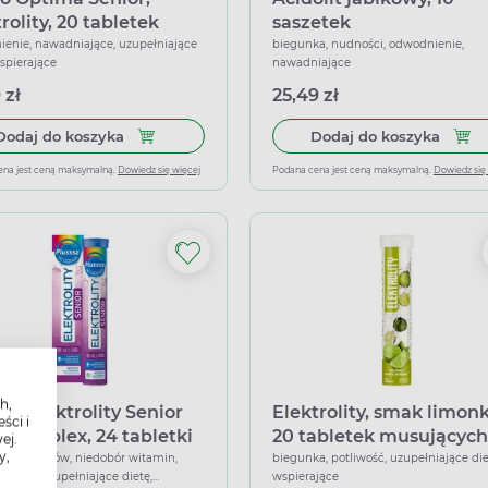
rolity, 20 tabletek
saszetek
jących
enie, nawadniające, uzupełniające
biegunka, nudności, odwodnienie,
wspierające
nawadniające
 zł
25,49 zł
Dodaj do koszyka Hydro Optima Senior, elektrol
Dodaj
Dodaj do koszyka
Dodaj do koszyka
ena jest ceną maksymalną.
Dowiedz się więcej
Podana cena jest ceną maksymalną.
Dowiedz się
h,
sz Elektrolity Senior
Elektrolity, smak limonk
ści i
 Complex, 24 tabletki
20 tabletek musujących
ej.
y,
ujące
r minerałów, niedobór witamin,
biegunka, potliwość, uzupełniające die
ające, uzupełniające dietę,
wspierające