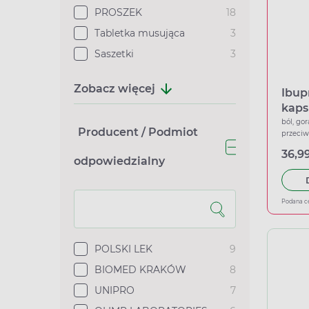
PROSZEK
18
Tabletka musująca
3
Saszetki
3
Zobacz więcej
Ibup
kaps
ból, gor
Producent / Podmiot
przeci
36,99
odpowiedzialny
Podana c
POLSKI LEK
9
BIOMED KRAKÓW
8
UNIPRO
7