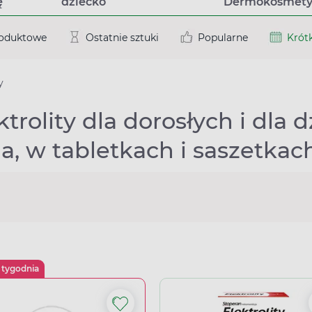
ę
dziecko
Dermokosmety
roduktowe
Ostatnie sztuki
Popularne
Krótk
y
ktrolity dla dorosłych i dla d
ia, w tabletkach i saszetkac
 tygodnia