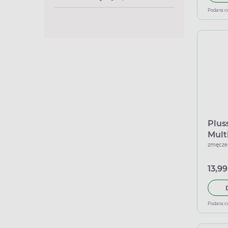
Podana c
Plus
Mult
Pozi
zmęczen
mus
13,99
Podana c