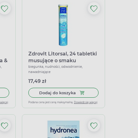
Zdrovit Litorsal, 24 tabletki
a &
musujące o smaku
cytrynowo-miętowym
,
biegunka, nudności, odwodnienie,
nawadniające
17,49 zł
mplex, 20 tabletek musujących
 do koszyka Plusssz Elektrolity 100% Elektro Complex Cytryna & M
Dodaj do koszyka Zdrovit Li
Dodaj do koszyka
 więcej
Podana cena jest ceną maksymalną.
Dowiedz się więcej