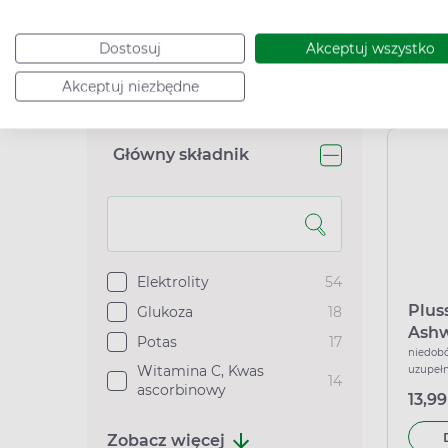
wspiera
Lek bez recepty
1
14,49
Wyrób medyczny
1
Dostosuj
Akceptuj wszystko
Akceptuj niezbędne
Zobacz więcej
Podana c
Główny składnik
Elektrolity
54
Plus
Glukoza
18
Ashw
Potas
17
tabl
niedobó
Witamina C, Kwas
uzupełn
14
ascorbinowy
13,99
Zobacz więcej