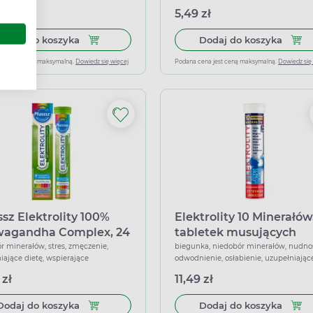
jące
 zł
5,49 zł
Dodaj do koszyka Plusssz Elektrolity Senior 100
Dodaj
Dodaj do koszyka
Dodaj do koszyka
ena jest ceną maksymalną.
Dowiedz się więcej
Podana cena jest ceną maksymalną.
Dowiedz się
ssz Elektrolity 100%
Elektrolity 10 Minerałów
agandha Complex, 24
tabletek musujących
etki
r minerałów, stres, zmęczenie,
biegunka, niedobór minerałów, nudnoś
iające dietę, wspierające
odwodnienie, osłabienie, uzupełniając
dietę, wspierające
 zł
11,49 zł
Dodaj do koszyka Plusssz Elektrolity 100% Ashw
Dodaj
Dodaj do koszyka
Dodaj do koszyka