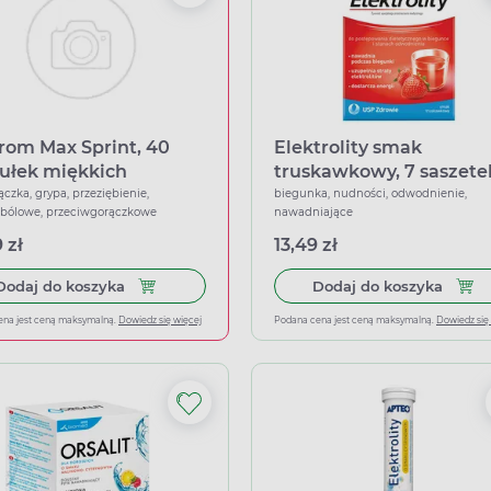
rom Max Sprint, 40
Elektrolity smak
ułek miękkich
truskawkowy, 7 saszete
ączka, grypa, przeziębienie,
biegunka, nudności, odwodnienie,
wbólowe, przeciwgorączkowe
nawadniające
 zł
13,49 zł
Dodaj do koszyka Ibuprom Max Sprint, 40 kapsu
Dodaj
Dodaj do koszyka
Dodaj do koszyka
ena jest ceną maksymalną.
Dowiedz się więcej
Podana cena jest ceną maksymalną.
Dowiedz się