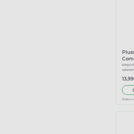
Pluss
Comp
musu
biegunk
odwodni
dietę, 
13,99
Podana c