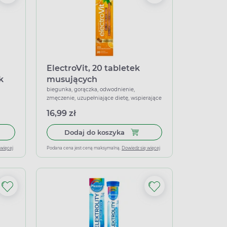
ElectroVit, 20 tabletek
k
musujących
biegunka, gorączka, odwodnienie,
zmęczenie, uzupełniające dietę, wspierające
16,99 zł
łek miękkich
 do koszyka Elektrolity smak truskawkowy, 7 saszetek
Dodaj do koszyka ElectroVit,
Dodaj do koszyka
 więcej
Podana cena jest ceną maksymalną.
Dowiedz się więcej