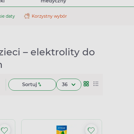
ki
medyczny
ie daty
Korzystny wybór
zieci – elektrolity do
h
Sortuj
36