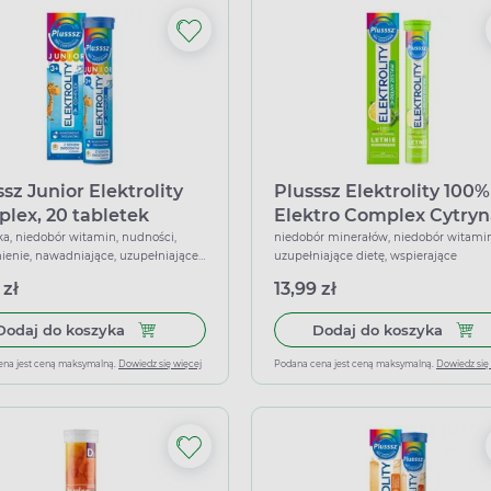
sz Junior Elektrolity
Plusssz Elektrolity 100%
lex, 20 tabletek
Elektro Complex Cytryn
jących
Mięta, 24 tabletek
a, niedobór witamin, nudności,
niedobór minerałów, niedobór witamin
enie, nawadniające, uzupełniające
uzupełniające dietę, wspierające
musujących
wspierające
 zł
13,99 zł
Dodaj do koszyka Plusssz Junior Elektrolity Co
Dodaj
Dodaj do koszyka
Dodaj do koszyka
ena jest ceną maksymalną.
Dowiedz się więcej
Podana cena jest ceną maksymalną.
Dowiedz się