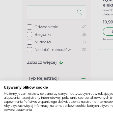
elekt
musu
odwodni
dietę, 
10,99
Odwodnienie
45
Biegunka
36
Podana c
Nudności
27
Niedobór minerałów
20
Zobacz więcej
Typ Rejestracji
Używamy plików cookie
Suplement diety
46
Możemy je zamieścić w celu analizy danych dotyczących odwiedzającyc
Pluss
ulepszenia naszej strony internetowej, pokazania spersonalizowanych tre
Żywność specjalnego
100%
zapewnienia Państwu wspaniałego doświadczenia na stronie internetow
przeznaczenia
17
Aby uzyskać więcej informacji na temat plików cookie, których używam
mus
niedobó
medycznego
otwórz ustawienia.
nawadni