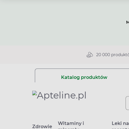
M
20 000 produkt
Katalog produktów
Witaminy i
Leki n
Zdrowie