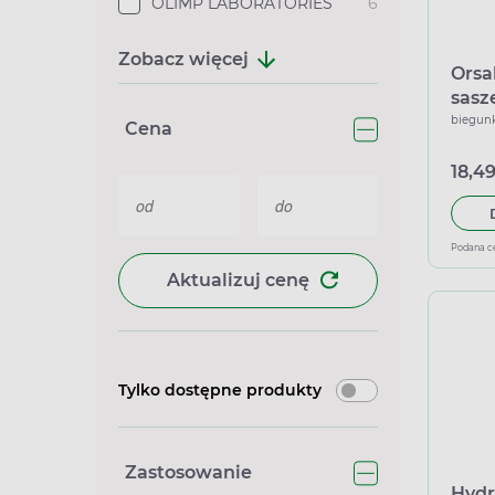
OLIMP LABORATORIES
6
Zobacz więcej
Orsal
sasz
biegunk
Cena
18,49
Podana c
Aktualizuj cenę
Tylko dostępne produkty
Zastosowanie
Hydr