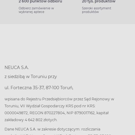
2 600 punktów odbioru
20 tys. produktów
Odbierz zamówienie w
Szeroki asortyment
wybranej aptece
produktów
NEUCA S.A.
z siedzibą w Toruniu przy
ul. Forteczna 35-37, 87-100 Toruń,
wpisana do Rejestru Przedsiębiorców przez Sąd Rejonowy w
Toruniu, VII Wydział Gospodarczy KRS pod nr KRS:
0000049872, REGON 870227804, NIP 8790017162, kapitał
zakładowy 4 642 802 złotych.
Dane NEUCA S.A. w zakresie dotyczącym: rozliczania