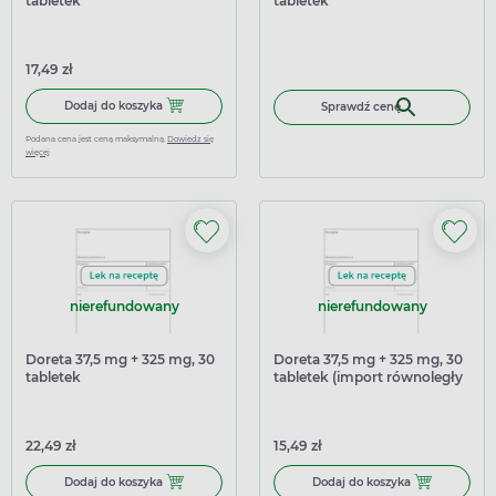
tabletek
tabletek
17,49 zł
Dodaj do koszyka Doreta 37,5 mg + 325 mg, 20 tabletek
Dodaj do koszyka
Sprawdź cenę
Podana cena jest ceną maksymalną.
Dowiedz się
więcej
nierefundowany
nierefundowany
Doreta 37,5 mg + 325 mg, 30
Doreta 37,5 mg + 325 mg, 30
tabletek
tabletek (import równoległy
Pharmapoint)
22,49 zł
15,49 zł
Dodaj do koszyka Doreta 37,5 mg + 325 mg, 30 tabletek
Dodaj do kosz
Dodaj do koszyka
Dodaj do koszyka