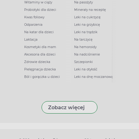
Witaminy w ciąży
Na pasożyty
Probiotyki dla dzieci
Minerały na receptę
Kwas foliowy
Leki na cukrzycę
Odparzenia
Leki na grzybicę
Na katar dla dzieci
Leki na trądzik
Laktacja
Na tarczycę
Kosmetyki dla mam
Na hemoroidy
Akcesoria dla dzieci
Na nadciśnienie
Zdrowie dziecka
Szczepionki
Pielęgnacja dziecka
Leki na otyłość
Ból i gorączka u dzieci
Leki na dnę moczanową
Zobacz więcej