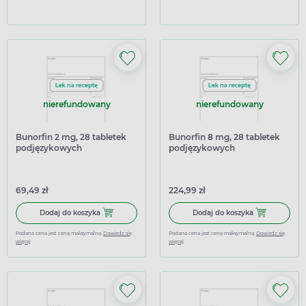
nierefundowany
nierefundowany
Bunorfin 2 mg, 28 tabletek
Bunorfin 8 mg, 28 tabletek
podjęzykowych
podjęzykowych
69,49 zł
224,99 zł
Dodaj do koszyka Bunorfin 2 mg, 28 tabletek podjęzykow
Dodaj do kosz
Dodaj do koszyka
Dodaj do koszyka
Podana cena jest ceną maksymalną.
Dowiedz się
Podana cena jest ceną maksymalną.
Dowiedz się
więcej
więcej