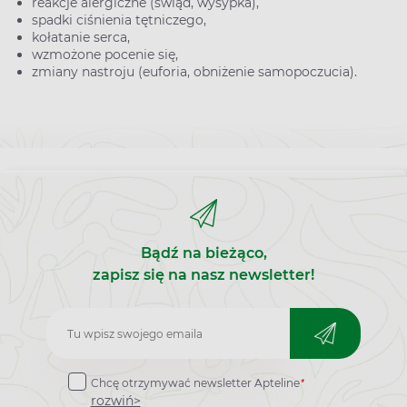
reakcje alergiczne (świąd, wysypka),
spadki ciśnienia tętniczego,
kołatanie serca,
wzmożone pocenie się,
zmiany nastroju (euforia, obniżenie samopoczucia).
Bądź na bieżąco,
zapisz się na nasz newsletter!
Zapisz
do
*
Chcę otrzymywać newsletter Apteline
newslettera
rozwiń>