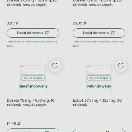
Doreta 37,5 mg + 325 mg, 10
Doreta 75 mg + 650 mg, 20
tabletek powlekanych
tabletek powlekanych
9,99 zł
25,99 zł
Dodaj do koszyka Doreta 37,5 mg + 325 mg, 10 tabletek 
Dodaj do kosz
Dodaj do koszyka
Dodaj do koszyka
Podana cena jest ceną maksymalną.
Dowiedz się
Podana cena jest ceną maksymalną.
Dowiedz się
więcej
więcej
nierefundowany
refundowany
Doreta 75 mg + 650 mg, 10
Exbol, 37,5 mg + 325 mg, 30
tabletek powlekanych
tabletek
14,49 zł