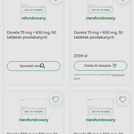
refundowany
nierefundowany
Doreta 75 mg + 650 mg, 90
Doreta 75 mg + 650 mg, 30
tabletek powlekanych
tabletek powlekanych
27,99 zł
Dodaj do kosz
Dodaj do koszyka
Sprawdź cenę
Podana cena jest ceną maksymalną.
Dowiedz się
więcej
nierefundowany
nierefundowany