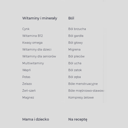
Witaminy i minerały
Ból
Cynk
Ból brzucha
Witamina B12
Ból gardła
Kwasy omega
Ból głowy
Witaminy dla dzieci
Migrena
Witaminy dla seniorów
Ból pleców
Multiwitaminy
Ból ucha
Wapń
Ból zatok
Potas
Ból zęba
Żelazo
Bóle menstruacyjne
Żeń-szeń
Bóle mięśniowo-stawowe
Magnez
Kompresy żelowe
Mama i dziecko
Na receptę