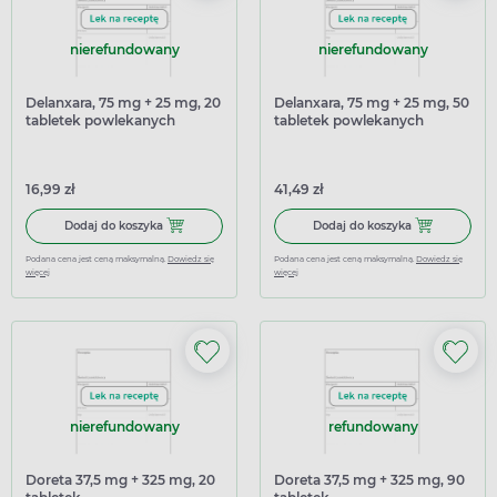
nierefundowany
nierefundowany
Delanxara, 75 mg + 25 mg, 20
Delanxara, 75 mg + 25 mg, 50
tabletek powlekanych
tabletek powlekanych
16,99 zł
41,49 zł
Dodaj do koszyka Delanxara, 75 mg + 25 mg, 20 tabletek
Dodaj do kosz
Dodaj do koszyka
Dodaj do koszyka
Podana cena jest ceną maksymalną.
Dowiedz się
Podana cena jest ceną maksymalną.
Dowiedz się
więcej
więcej
nierefundowany
refundowany
Doreta 37,5 mg + 325 mg, 20
Doreta 37,5 mg + 325 mg, 90