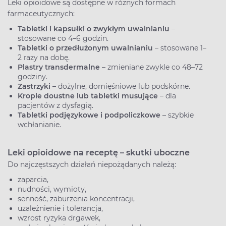
Leki opioidowe są dostępne w różnych formach
farmaceutycznych:
Tabletki i kapsułki o zwykłym uwalnianiu
–
stosowane co 4–6 godzin.
Tabletki o przedłużonym uwalnianiu
– stosowane 1–
2 razy na dobę.
Plastry transdermalne
– zmieniane zwykle co 48–72
godziny.
Zastrzyki
– dożylne, domięśniowe lub podskórne.
Krople doustne lub tabletki musujące
– dla
pacjentów z dysfagią.
Tabletki podjęzykowe i podpoliczkowe
– szybkie
wchłanianie.
Leki opioidowe na receptę – skutki uboczne
Do najczęstszych działań niepożądanych należą:
zaparcia,
nudności, wymioty,
senność, zaburzenia koncentracji,
uzależnienie i tolerancja,
wzrost ryzyka drgawek,