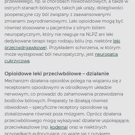
przewlekłego, np. w chorobach nowotworowych, a także w
ostrych stanach bólowych, takich jak urazy, dolegliwości
pooperacyjne czy ból związany z zaawansowanymi
zmianami zwyrodnieniowymi. Leki opioidowe mogą być
również stosowane u pacjentów z silnym bólem
neuropatycznym, który nie reaguje na NLPZ ani leki
dedykowane terapii tego rodzaju bólu (np. niektóre
leki
przeciwdrgawkowe
). Przykładem schorzenia, w którym
może występować ból neuropatyczny, jest
neuropatia
cukrzycowa
.
Opioidowe leki przeciwbólowe – działanie
Mechanizm działania opioidów polega na wiązaniu się z
receptorami opioidowymi w ośrodkowym układzie
nerwowym, co prowadzi do zahamowania przewodzenia
bodźców bólowych. Preparaty te działają również
obwodowo – specyficzne receptory opioidowe są
zlokalizowane również poza mózgiem. Oprócz działania
przeciwbólowego mogą wykazywać działanie uspokajające,
przeciwkaszlowe (np.
kodeina
) oraz w niektórych
przypadkach euforyzujące, co wiąże się z ryzykiem