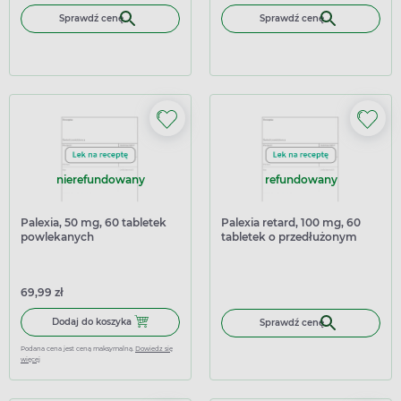
Sprawdź cenę
Sprawdź cenę
nierefundowany
refundowany
Palexia, 50 mg, 60 tabletek
Palexia retard, 100 mg, 60
powlekanych
tabletek o przedłużonym
uwalnianiu
69,99 zł
Dodaj do koszyka Palexia, 50 mg, 60 tabletek powlekanyc
Dodaj do koszyka
Sprawdź cenę
Podana cena jest ceną maksymalną.
Dowiedz się
więcej