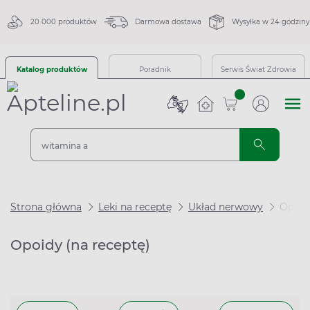
20 000 produktów
Darmowa dostawa
Wysyłka w 24 godziny
Katalog produktów
Poradnik
Serwis Świat Zdrowia
sztuk
Strona główna
Leki na receptę
Układ nerwowy
Opioi
Opoidy (na receptę)