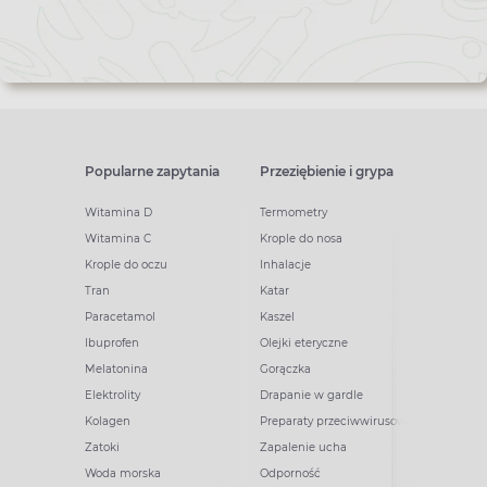
Popularne zapytania
Przeziębienie i grypa
Witamina D
Termometry
Witamina C
Krople do nosa
Krople do oczu
Inhalacje
Tran
Katar
Paracetamol
Kaszel
Ibuprofen
Olejki eteryczne
Melatonina
Gorączka
Elektrolity
Drapanie w gardle
Kolagen
Preparaty przeciwwirusowe
Zatoki
Zapalenie ucha
Woda morska
Odporność