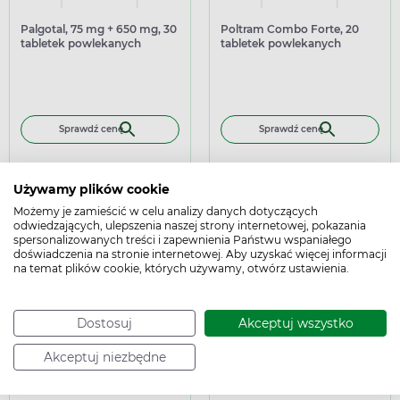
Palgotal, 75 mg + 650 mg, 30
Poltram Combo Forte, 20
tabletek powlekanych
tabletek powlekanych
Sprawdź cenę
Sprawdź cenę
Używamy plików cookie
Możemy je zamieścić w celu analizy danych dotyczących
odwiedzających, ulepszenia naszej strony internetowej, pokazania
spersonalizowanych treści i zapewnienia Państwu wspaniałego
doświadczenia na stronie internetowej. Aby uzyskać więcej informacji
na temat plików cookie, których używamy, otwórz ustawienia.
refundowany
refundowany
Dostosuj
Akceptuj wszystko
Poltram Combo Forte, 90
Poltram Combo Forte, 60
tabletek powlekanych
tabletek powlekanych
Akceptuj niezbędne