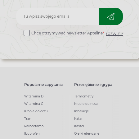
Zapisz
do
rozwiń>
Chcę otrzymywać newsletter Apteline
*
newslettera
Popularne zapytania
Przeziębienie i grypa
Witamina D
Termometry
Witamina C
Krople do nosa
Krople do oczu
Inhalacje
Tran
Katar
Paracetamol
Kaszel
Ibuprofen
Olejki eteryczne