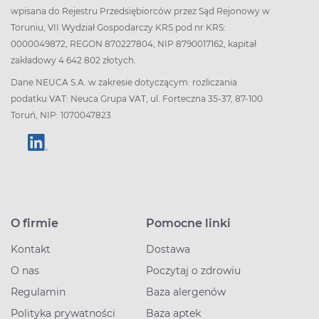
wpisana do Rejestru Przedsiębiorców przez Sąd Rejonowy w
Toruniu, VII Wydział Gospodarczy KRS pod nr KRS:
0000049872, REGON 870227804, NIP 8790017162, kapitał
zakładowy 4 642 802 złotych.
Dane NEUCA S.A. w zakresie dotyczącym: rozliczania
podatku VAT: Neuca Grupa VAT, ul. Forteczna 35-37, 87-100
Toruń, NIP: 1070047823
O firmie
Pomocne linki
Kontakt
Dostawa
O nas
Poczytaj o zdrowiu
Regulamin
Baza alergenów
Polityka prywatności
Baza aptek