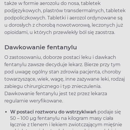
także w formie aerozolu do nosa, tabletek
podjęzykowych, plastrów transdermalnych, tabletek
podpoliczkowych. Tabletki i aerozol ordynowane są
u dorosłych z chorobą nowotworową, leczonych już
opioidami, u których przewlekły ból się zaostrza.
Dawkowanie fentanylu
O zastosowaniu, doborze postaci leku i dawkach
fentanylu zawsze decyduje lekarz. Bierze przy tym
pod uwagę ogólny stan zdrowia pacjenta, choroby
towarzyszące, wiek, wagę, inne zażywane leki, rodzaj
zabiegu chirurgicznego i typ znieczulenia.
Dawkowanie fentanylu jest też przez lekarza
regularnie weryfikowane.
W postaci roztworu do wstrzykiwań
podaje się
50 – 100 µg fentanylu na kilogram masy ciała
łącznie z tlenem i lekiem zwiotczającym mięśnie