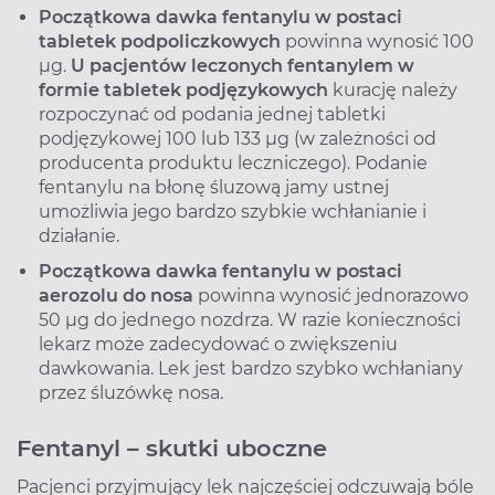
Początkowa dawka fentanylu w postaci
tabletek podpoliczkowych
powinna wynosić 100
μg.
U pacjentów leczonych fentanylem w
formie tabletek podjęzykowych
kurację należy
rozpoczynać od podania jednej tabletki
podjęzykowej 100 lub 133 μg (w zależności od
producenta produktu leczniczego). Podanie
fentanylu na błonę śluzową jamy ustnej
umożliwia jego bardzo szybkie wchłanianie i
działanie.
Początkowa dawka fentanylu w postaci
aerozolu do nosa
powinna wynosić jednorazowo
50 μg do jednego nozdrza. W razie konieczności
lekarz może zadecydować o zwiększeniu
dawkowania. Lek jest bardzo szybko wchłaniany
przez śluzówkę nosa.
Fentanyl – skutki uboczne
Pacjenci przyjmujący lek najczęściej odczuwają bóle