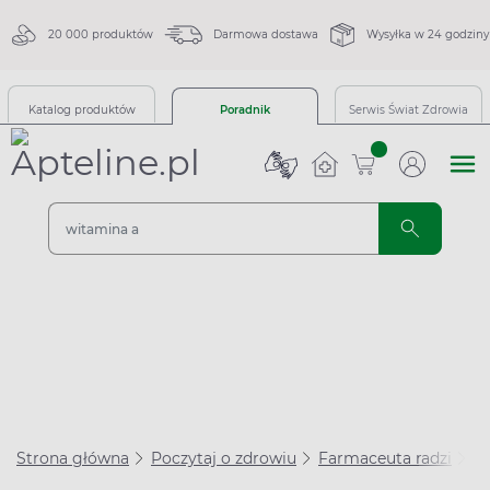
20 000 produktów
Darmowa dostawa
Wysyłka w 24 godziny
Katalog produktów
Poradnik
Serwis Świat Zdrowia
sztuk
Strona główna
Poczytaj o zdrowiu
Farmaceuta radzi
Le