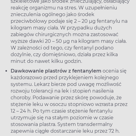
szkieletowe jako środek znieczulający, osłabiający
reakcję organizmu na stres. W uzupełnieniu
znieczulenia ogólnego jako środek
przeciwbólowy podaje się 2 – 20 µg fentanylu na
kilogram masy ciała. W przypadku dużych
zabiegów chirurgicznych można zastosować
wyższe dawki 20 – 50 µg na kilogram masy ciała.
W zależności od tego, czy fentanyl podano
dożylnie, czy domięśniowo, działa przez kilka
minut do nawet kilku godzin.
Dawkowanie plastrów z fentanylem
ocenia się
każdorazowo przed przyklejeniem kolejnego
systemu. Lekarz bierze pod uwagę możliwość
rozwoju tolerancji na lek i stopień nasilenia
choroby. Podawanie przez skórę powoduje, że
stężenie leku w osoczu stopniowo wzrasta przez
12 – 24 h. Po tym czasie stężenie fentanylu
utrzymuje się na stałym poziomie w czasie
stosowania plastra. System transdermalny
zapewnia ciągłe dostarczanie leku przez 72 h.