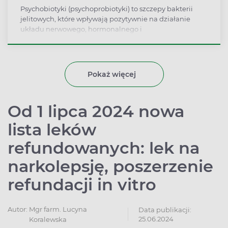
Psychobiotyki (psychoprobiotyki) to szczepy bakterii
jelitowych, które wpływają pozytywnie na działanie
układu nerwowego, hormonalnego i
immunologicznego. Ich suplementacja może pomóc
nie tylko w leczeniu depresji, lecz także w łagodzeniu
objawów autyzmu czy choroby afektywnej
dwubiegunowej.
Pokaż więcej
Od 1 lipca 2024 nowa
lista leków
refundowanych: lek na
narkolepsję, poszerzenie
refundacji in vitro
Autor:
Mgr farm. Lucyna
Data publikacji:
25.06.2024
Koralewska