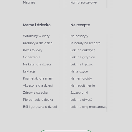
Magnez
Kompresy żelowe
Mama i dziecko
Na receptę
Witaminy w ciąży
Na pasożyty
Probiotyki dla dzieci
Minerały na receptę
Kwas foliowy
Leki na cukrzycę
Odparzenia
Leki na grzybicę
Na katar dla dzieci
Leki na trądzik
Laktacja
Na tarczycę
Kosmetyki dla mam
Na hemoroidy
Akcesoria dla dzieci
Na nadciśnienie
Zdrowie dziecka
Szczepionki
Pielęgnacja dziecka
Leki na otyłość
Ból i gorączka u dzieci
Leki na dnę moczanową