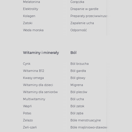
Melatonina
Gorączka
Elektrolity
Drapanie w gardle
Kolagen
Preparaty przeciwwirusowe
Zatoki
Zapalenie ucha
Woda morska
Odporność
Witaminy i minerały
Ból
Cynk
Ból brzucha
Witamina B12
Ból gardła
Kwasy omega
Ból głowy
Witaminy dla dzieci
Migrena
Witaminy dla seniorów
Ból pleców
Multiwitaminy
Ból ucha
Wapń
Ból zatok
Potas
Ból zęba
Żelazo
Bóle menstruacyjne
Żeń-szeń
Bóle mięśniowo-stawowe