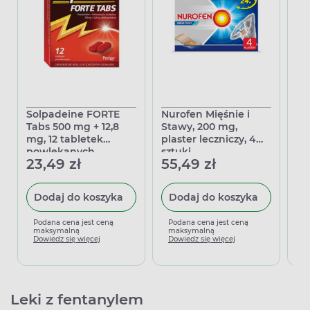
Solpadeine FORTE
Nurofen Mięśnie i
Ol
Tabs 500 mg + 12,8
Stawy, 200 mg,
pl
mg, 12 tabletek
plaster leczniczy, 4
53
powlekanych
sztuki
23,49 zł
55,49 zł
Dodaj do koszyka
Dodaj do koszyka
P
m
Podana cena jest ceną
Podana cena jest ceną
D
maksymalną
maksymalną
Dowiedz się więcej
Dowiedz się więcej
Leki z fentanylem