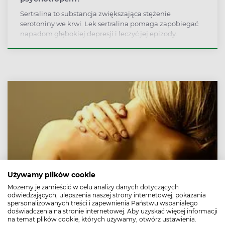
Sertralina to substancja zwiększająca stężenie
serotoniny we krwi. Lek sertralina pomaga zapobiegać
napadom głębokiej depresji i leczyć jej epizody.
Sertralinę stosuje się również w terapii bulimii,
jadłowstrętu psychicznego, zaburzeń obsesyjno-
kompulsywych, uzależnienia alkoholowego czy bólu
psychogennego.
Używamy plików cookie
Możemy je zamieścić w celu analizy danych dotyczących
odwiedzających, ulepszenia naszej strony internetowej, pokazania
spersonalizowanych treści i zapewnienia Państwu wspaniałego
Plastry przeciwbólowe, rozgrzewające i
doświadczenia na stronie internetowej. Aby uzyskać więcej informacji
na temat plików cookie, których używamy, otwórz ustawienia.
chłodzące – skład i zastosowanie