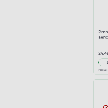
Pron
aero
60 
24,49
Podana c