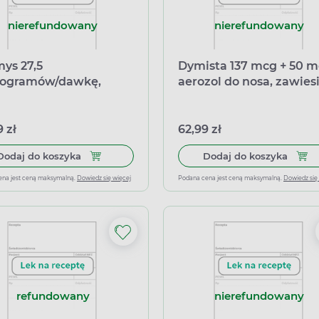
nierefundowany
nierefundowany
ys 27,5
Dymista 137 mcg + 50 m
rogramów/dawkę,
aerozol do nosa, zawies
zol do nosa, 120 dawek
23 g
 zł
62,99 zł
Dodaj do koszyka Avamys 27,5 mikrogramów/daw
Dodaj
Dodaj do koszyka
Dodaj do koszyka
ena jest ceną maksymalną.
Dowiedz się więcej
Podana cena jest ceną maksymalną.
Dowiedz się
refundowany
nierefundowany