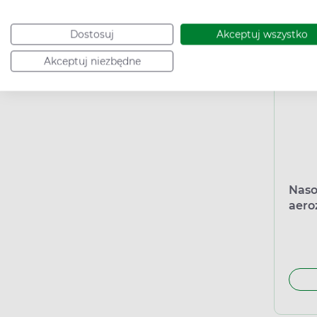
Dostosuj
Akceptuj wszystko
Akceptuj niezbędne
Naso
aeroz
daw