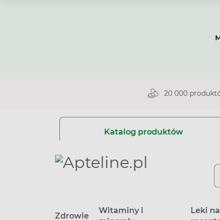
M
20 000 produkt
Katalog produktów
Witaminy i
Leki n
Zdrowie