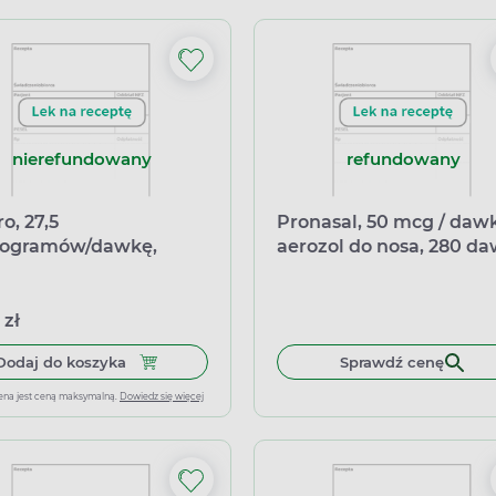
nierefundowany
refundowany
o, 27,5
Pronasal, 50 mcg / daw
rogramów/dawkę,
aerozol do nosa, 280 d
zol do nosa,1 butelka
 zł
Dodaj do koszyka Polaro, 27,5 mikrogramów/dawkę
Dodaj do koszyka
Sprawdź cenę
ena jest ceną maksymalną.
Dowiedz się więcej