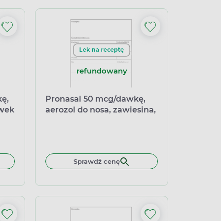
refundowany
kę,
Pronasal 50 mcg/dawkę,
awek
aerozol do nosa, zawiesina,
140 dawek
, aerozol do nosa,1 butelka
Sprawdź cenę