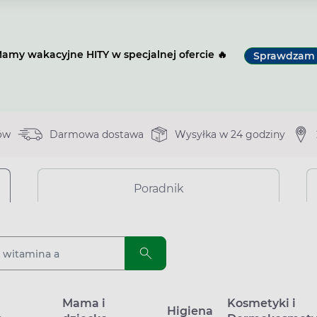
amy wakacyjne HITY w specjalnej ofercie 🔥
Sprawdzam
ów
Darmowa dostawa
Wysyłka w 24 godziny
Poradnik
a
Mama i
Kosmetyki i
Higiena