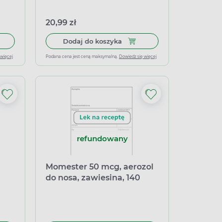
wek
20,99 zł
 do koszyka Furocort, 27,5 mikrogramów/dawkę, aerozol do nosa, 
Dodaj do koszyka Metmin, ar
Dodaj do koszyka
 więcej
Podana cena jest ceną maksymalną.
Dowiedz się więcej
refundowany
Momester 50 mcg, aerozol
do nosa, zawiesina, 140
dawek