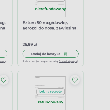
nierefundowany
cg,
Eztom 50 mcg/dawkę,
ina,
aerozol do nosa, zawiesina,
140 dawek
25,99 zł
kę, aerozol do nosa, 120 dawek
 do koszyka Dymista 137 mcg + 50 mcg, aerozol do nosa, zawiesina
Dodaj do koszyka Eztom 50 m
Dodaj do koszyka
 więcej
Podana cena jest ceną maksymalną.
Dowiedz się więcej
refundowany