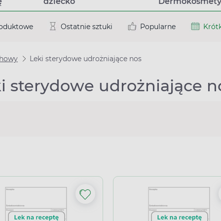
ę
dziecko
Dermokosmety
roduktowe
Ostatnie sztuki
Popularne
Krótk
chowy
Leki sterydowe udrożniające nos
i sterydowe udrożniające no