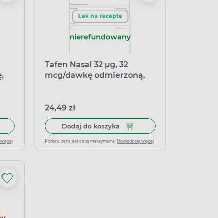
nierefundowany
Tafen Nasal 32 μg, 32
,
mcg/dawkę odmierzoną,
ina,
aerozol do nosa, zawiesina,
butelka 120 dawek
24,49 zł
l do nosa, zawiesina, 60 dawek
 do koszyka Tafen Nasal 64 μg, 64 mcg/dawkę odmierzonę, aerozol
Dodaj do koszyka Tafen Nasa
Dodaj do koszyka
 więcej
Podana cena jest ceną maksymalną.
Dowiedz się więcej