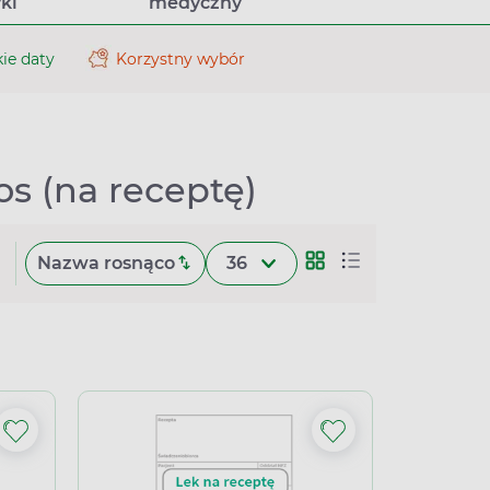
ki
medyczny
ie daty
Korzystny wybór
s (na receptę)
Nazwa rosnąco
36