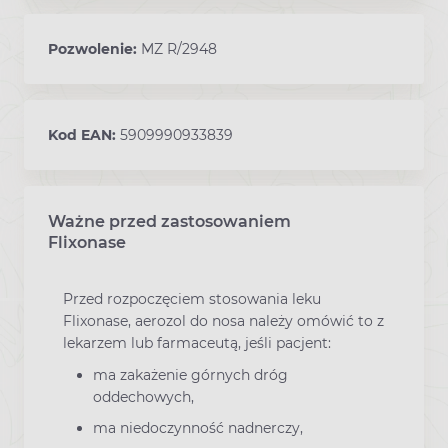
Pozwolenie:
MZ R/2948
Kod EAN:
5909990933839
Ważne przed zastosowaniem
Ostrzeżenia dotyczące stosowania leku
Flixonase
Przed rozpoczęciem stosowania leku
Flixonase, aerozol do nosa należy omówić to z
lekarzem lub farmaceutą, jeśli pacjent:
ma zakażenie górnych dróg
oddechowych,
ma niedoczynność nadnerczy,