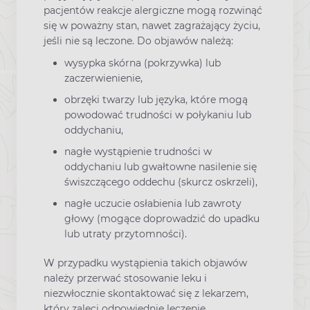
pacjentów reakcje alergiczne mogą rozwinąć
się w poważny stan, nawet zagrażający życiu,
jeśli nie są leczone. Do objawów należą:
wysypka skórna (pokrzywka) lub
zaczerwienienie,
obrzęki twarzy lub języka, które mogą
powodować trudności w połykaniu lub
oddychaniu,
nagłe wystąpienie trudności w
oddychaniu lub gwałtowne nasilenie się
świszczącego oddechu (skurcz oskrzeli),
nagłe uczucie osłabienia lub zawroty
głowy (mogące doprowadzić do upadku
lub utraty przytomności).
W przypadku wystąpienia takich objawów
należy przerwać stosowanie leku i
niezwłocznie skontaktować się z lekarzem,
który zaleci odpowiednie leczenie.