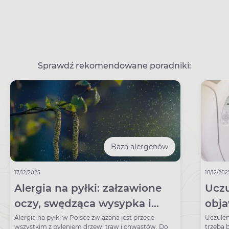
Sprawdź rekomendowane poradniki:
Baza alergenów
17/12/2025
18/12/202
Alergia na pyłki: załzawione
Uczu
oczy, swędząca wysypka i
obja
inne objawy. Ile trwa alergia
spra
Alergia na pyłki w Polsce związana jest przede
Uczulen
wszystkim z pyleniem drzew, traw i chwastów. Do
trzeba 