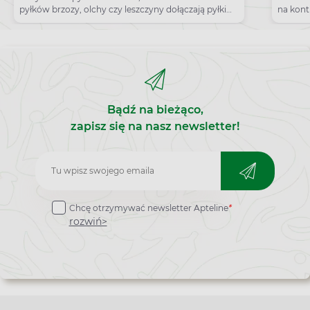
na pyłki?
środ
pyłków brzozy, olchy czy leszczyny dołączają pyłki
na kont
ambrozji.
kolejnej
Bądź na bieżąco,
zapisz się na nasz newsletter!
Zapisz
do
Chcę otrzymywać newsletter Apteline
*
newslettera
rozwiń>