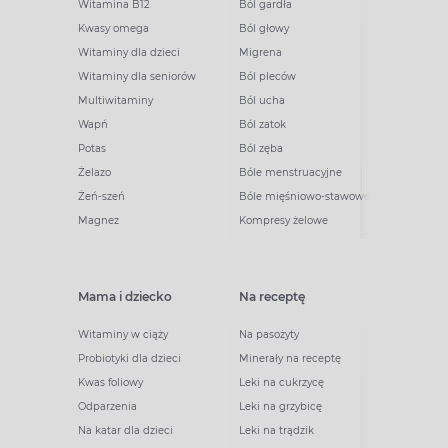
Witamina B12
Ból gardła
Kwasy omega
Ból głowy
Witaminy dla dzieci
Migrena
Witaminy dla seniorów
Ból pleców
Multiwitaminy
Ból ucha
Wapń
Ból zatok
Potas
Ból zęba
Żelazo
Bóle menstruacyjne
Żeń-szeń
Bóle mięśniowo-stawowe
Magnez
Kompresy żelowe
Mama i dziecko
Na receptę
Witaminy w ciąży
Na pasożyty
Probiotyki dla dzieci
Minerały na receptę
Kwas foliowy
Leki na cukrzycę
Odparzenia
Leki na grzybicę
Na katar dla dzieci
Leki na trądzik