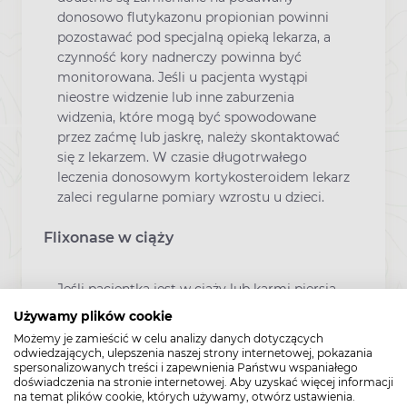
donosowo flutykazonu propionian powinni
pozostawać pod specjalną opieką lekarza, a
czynność kory nadnerczy powinna być
monitorowana. Jeśli u pacjenta wystąpi
nieostre widzenie lub inne zaburzenia
widzenia, które mogą być spowodowane
przez zaćmę lub jaskrę, należy skontaktować
się z lekarzem. W czasie długotrwałego
leczenia donosowym kortykosteroidem lekarz
zaleci regularne pomiary wzrostu u dzieci.
Flixonase w ciąży
Jeśli pacjentka jest w ciąży lub karmi piersią,
przypuszcza że może być w ciąży lub gdy
Używamy plików cookie
planuje mieć dziecko, powinna poradzić się
Możemy je zamieścić w celu analizy danych dotyczących
lekarza przed zastosowaniem tego leku.
odwiedzających, ulepszenia naszej strony internetowej, pokazania
Lekarz rozważy korzyści i zagrożenia dla
spersonalizowanych treści i zapewnienia Państwu wspaniałego
doświadczenia na stronie internetowej. Aby uzyskać więcej informacji
pacjentki i dla dziecka, wynikające ze
na temat plików cookie, których używamy, otwórz ustawienia.