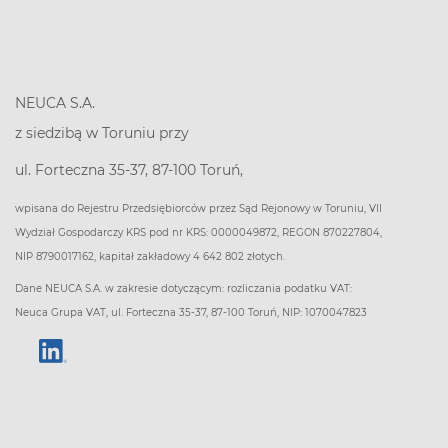
NEUCA S.A.
z siedzibą w Toruniu przy
ul. Forteczna 35-37, 87-100 Toruń,
wpisana do Rejestru Przedsiębiorców przez Sąd Rejonowy w Toruniu, VII
Wydział Gospodarczy KRS pod nr KRS: 0000049872, REGON 870227804,
NIP 8790017162, kapitał zakładowy 4 642 802 złotych.
Dane NEUCA S.A. w zakresie dotyczącym: rozliczania podatku VAT:
Neuca Grupa VAT, ul. Forteczna 35-37, 87-100 Toruń, NIP: 1070047823