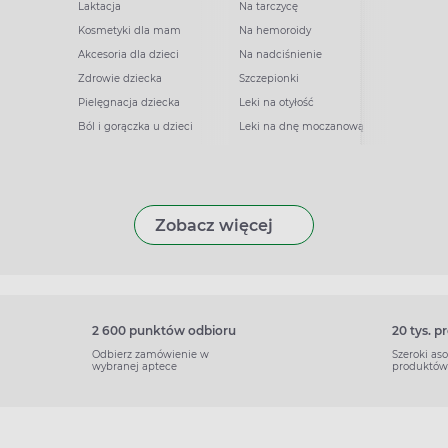
Laktacja
Na tarczycę
Kosmetyki dla mam
Na hemoroidy
Akcesoria dla dzieci
Na nadciśnienie
Zdrowie dziecka
Szczepionki
Pielęgnacja dziecka
Leki na otyłość
Ból i gorączka u dzieci
Leki na dnę moczanową
Zobacz więcej
2 600 punktów odbioru
20 tys. 
Odbierz zamówienie w
Szeroki as
wybranej aptece
produktów