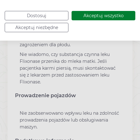
stosowania leku Flixonase, aerozol do nosa w
czasie ciąży.
Dostosuj
Akceptuj wszystko
Lek Flixonase, aerozol do nosa może być
stosowany u kobiet w ciąży jedynie w
Akceptuj niezbędne
przypadkach, gdy w opinii lekarza korzyść dla
matki przeważa nad potencjalnym
zagrożeniem dla płodu.
Nie wiadomo, czy substancja czynna leku
Flixonase przenika do mleka matki. Jeśli
pacjentka karmi piersią, musi skontaktować
się z lekarzem przed zastosowaniem leku
Flixonase.
Prowadzenie pojazdów
Nie zaobserwowano wpływu leku na zdolność
prowadzenia pojazdów lub obsługiwania
maszyn.