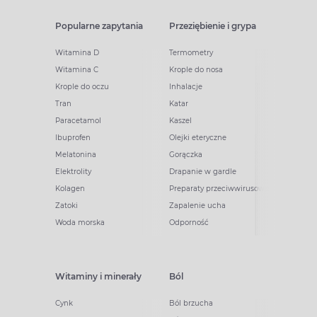
Popularne zapytania
Przeziębienie i grypa
Witamina D
Termometry
Witamina C
Krople do nosa
Krople do oczu
Inhalacje
Tran
Katar
Paracetamol
Kaszel
Ibuprofen
Olejki eteryczne
Melatonina
Gorączka
Elektrolity
Drapanie w gardle
Kolagen
Preparaty przeciwwirusowe
Zatoki
Zapalenie ucha
Woda morska
Odporność
Witaminy i minerały
Ból
Cynk
Ból brzucha