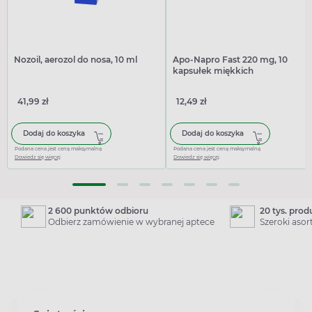
Nozoil, aerozol do nosa, 10 ml
Apo-Napro Fast 220 mg, 10
kapsułek miękkich
41,99 zł
12,49 zł
Dodaj do koszyka
Dodaj do koszyka
Podana cena jest ceną maksymalną
Podana cena jest ceną maksymalną
Dowiedz się więcej
Dowiedz się więcej
2 600 punktów odbioru
20 tys. pro
Odbierz zamówienie w wybranej aptece
Szeroki aso