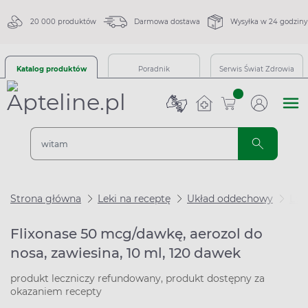
20 000 produktów
Darmowa dostawa
Wysyłka w 24 godziny
Katalog produktów
Poradnik
Serwis Świat Zdrowia
sztuk
Strona główna
Leki na receptę
Układ oddechowy
Lek
Flixonase 50 mcg/dawkę, aerozol do
nosa, zawiesina, 10 ml, 120 dawek
produkt leczniczy refundowany, produkt dostępny za
okazaniem recepty