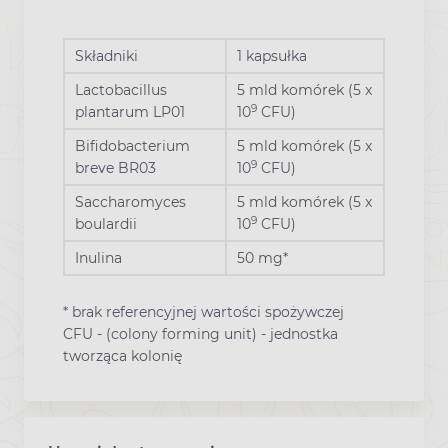
Składniki
1 kapsułka
Lactobacillus
5 mld komórek (5 x
9
plantarum LP01
10
CFU)
Bifidobacterium
5 mld komórek (5 x
9
breve BR03
10
CFU)
Saccharomyces
5 mld komórek (5 x
9
boulardii
10
CFU)
Inulina
50 mg*
* brak referencyjnej wartości spożywczej
CFU - (colony forming unit) - jednostka
tworząca kolonię