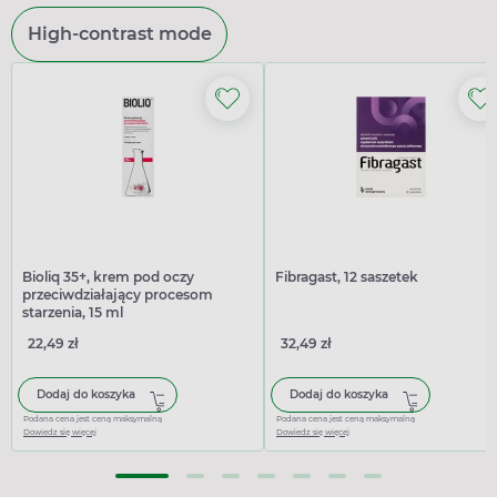
High-contrast mode
Bioliq 35+, krem pod oczy
Fibragast, 12 saszetek
przeciwdziałający procesom
starzenia, 15 ml
22,49 zł
32,49 zł
Dodaj do koszyka
Dodaj do koszyka
Podana cena jest ceną maksymalną
Podana cena jest ceną maksymalną
Dowiedz się więcej
Dowiedz się więcej