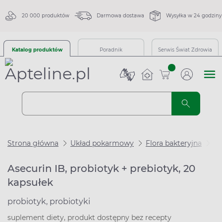
20 000 produktów
Darmowa dostawa
Wysyłka w 24 godziny
Katalog produktów
Poradnik
Serwis Świat Zdrowia
sztuk
Strona główna
Układ pokarmowy
Flora bakteryjna
Pr
Asecurin IB, probiotyk + prebiotyk, 20
kapsułek
probiotyk, probiotyki
suplement diety, produkt dostępny bez recepty