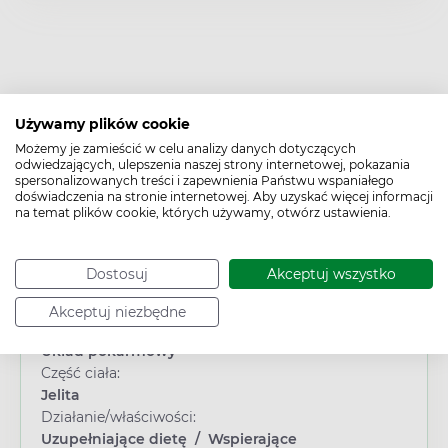
Używamy plików cookie
Możemy je zamieścić w celu analizy danych dotyczących
Cechy produktu
odwiedzających, ulepszenia naszej strony internetowej, pokazania
spersonalizowanych treści i zapewnienia Państwu wspaniałego
Typ produktu:
doświadczenia na stronie internetowej. Aby uzyskać więcej informacji
na temat plików cookie, których używamy, otwórz ustawienia.
Suplement diety
Płeć:
Dowolna
Dostosuj
Akceptuj wszystko
Wiek:
Dorosły
Akceptuj niezbędne
Obszar/Układ:
Układ pokarmowy
Część ciała:
Jelita
Działanie/właściwości:
Uzupełniające dietę
/
Wspierające