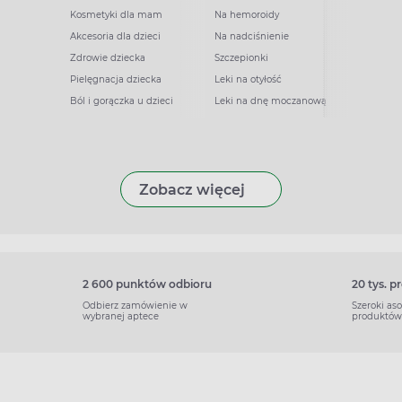
Kosmetyki dla mam
Na hemoroidy
Akcesoria dla dzieci
Na nadciśnienie
Zdrowie dziecka
Szczepionki
Pielęgnacja dziecka
Leki na otyłość
Ból i gorączka u dzieci
Leki na dnę moczanową
Zobacz więcej
2 600 punktów odbioru
20 tys. 
Odbierz zamówienie w
Szeroki as
wybranej aptece
produktów