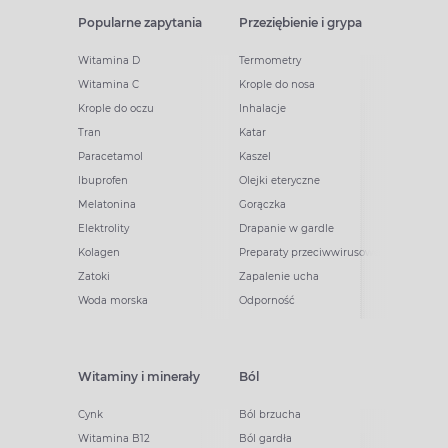
Popularne zapytania
Przeziębienie i grypa
Witamina D
Termometry
Witamina C
Krople do nosa
Krople do oczu
Inhalacje
Tran
Katar
Paracetamol
Kaszel
Ibuprofen
Olejki eteryczne
Melatonina
Gorączka
Elektrolity
Drapanie w gardle
Kolagen
Preparaty przeciwwirusowe
Zatoki
Zapalenie ucha
Woda morska
Odporność
Witaminy i minerały
Ból
Cynk
Ból brzucha
Witamina B12
Ból gardła