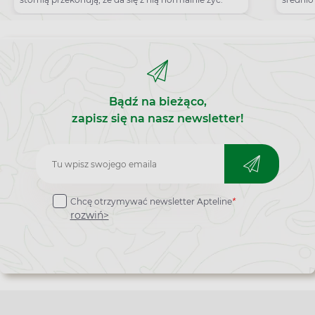
jeden t
włosogł
dwunast
Bądź na bieżąco,
zapisz się na nasz newsletter!
Zapisz
do
Chcę otrzymywać newsletter Apteline
*
newslettera
rozwiń>