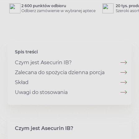
2 600 punktów odbioru
20 tys. pro
Odbierz zamówienie w wybranej aptece
Szeroki aso
Spis treści
Czym jest Asecurin IB?
Zalecana do spożycia dzienna porcja
Skład
Uwagi do stosowania
Czym jest Asecurin IB?