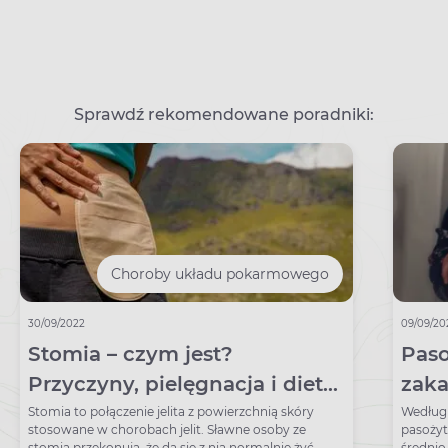
Sprawdź rekomendowane poradniki:
Choroby układu pokarmowego
30/09/2022
09/09/20
Stomia – czym jest?
Paso
Przyczyny, pielęgnacja i dieta
zaka
przy stomii
odr
Stomia to połączenie jelita z powierzchnią skóry
Według 
stosowane w chorobach jelit. Sławne osoby ze
pasożyt
stomią przekonują, że da się z nią normalnie żyć.
średnio