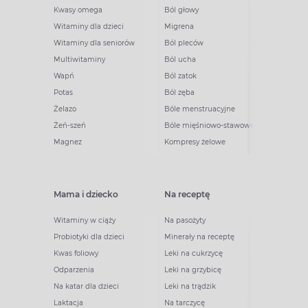
Kwasy omega
Ból głowy
Witaminy dla dzieci
Migrena
Witaminy dla seniorów
Ból pleców
Multiwitaminy
Ból ucha
Wapń
Ból zatok
Potas
Ból zęba
Żelazo
Bóle menstruacyjne
Żeń-szeń
Bóle mięśniowo-stawowe
Magnez
Kompresy żelowe
Mama i dziecko
Na receptę
Witaminy w ciąży
Na pasożyty
Probiotyki dla dzieci
Minerały na receptę
Kwas foliowy
Leki na cukrzycę
Odparzenia
Leki na grzybicę
Na katar dla dzieci
Leki na trądzik
Laktacja
Na tarczycę