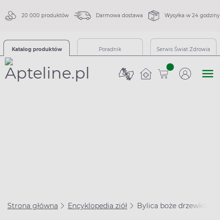
20 000 produktów
Darmowa dostawa
Wysyłka w 24 godziny
Katalog produktów
Poradnik
Serwis Świat Zdrowia
sztuk
Strona główna
Encyklopedia ziół
Bylica boże drzewko – wł