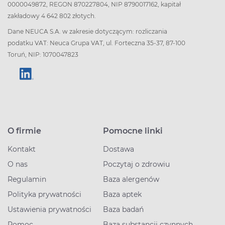
0000049872, REGON 870227804, NIP 8790017162, kapitał
zakładowy 4 642 802 złotych.
Dane NEUCA S.A. w zakresie dotyczącym: rozliczania
podatku VAT: Neuca Grupa VAT, ul. Forteczna 35-37, 87-100
Toruń, NIP: 1070047823
O firmie
Pomocne linki
Kontakt
Dostawa
O nas
Poczytaj o zdrowiu
Regulamin
Baza alergenów
Polityka prywatności
Baza aptek
Ustawienia prywatności
Baza badań
Pomoc
Baza substancji czynnych