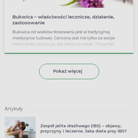
Bukwica – właściwości lecznicze, działanie,
zastosowanie
Bukwica od wieków stosowana jest w tradycyjnej
medycynie ludowej. Ceniona jest nie tylko za swoje
właściwości lecznicze, ale także za smak. Z tego też
powodu traktowana jest jako aromatyczna przyprawa.
Bukwica pomaga przede wszystkim przy infekcjach
górnych dróg oddechowych oraz stanach zapalnych
płuc. Wspomaga gojenie się ran, łagodzi układ
Pokaż więcej
pokarmowy i towarzyszące mu problemy. Jakie
zastosowanie ma bukwica? Na co pomaga? Sprawdź, jak
korzystać z jej dobrodziejstw!
Artykuły
Zespół jelita drażliwego (IBS) – objawy,
przyczyny i leczenie. Jaka dieta przy IBS?