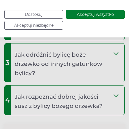
Dostosuj
Akceptuj wszystko
Dlaczego bylica boże drzewko
2
Akceptuj niezbędne
ma tak intensywny aromat?
Jak odróżnić bylicę boże
3
drzewko od innych gatunków
bylicy?
Jak rozpoznać dobrej jakości
4
susz z bylicy bożego drzewka?