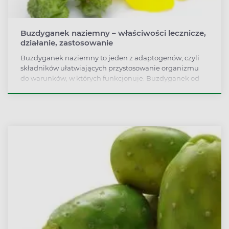
Buzdyganek naziemny – właściwości lecznicze,
działanie, zastosowanie
Buzdyganek naziemny to jeden z adaptogenów, czyli
składników ułatwiających przystosowanie organizmu
do warunków, w których funkcjonuje. Buzdyganek od
wieków stosowany jest jako roślina pobudzająca męską
potencję. Okazuje się jednak, że pozytywnie wpływa na
całą gospodarkę hormonalną, poprawia wydolność
organizmu i siłę mięśniową, reguluje poziom cukru i
cholesterolu. Jakie działanie ma buzdyganek
naziemny? Na co pomaga? Sprawdź, jak go stosować!