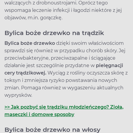
walczących z drobnoustrojami. Oprócz tego
wspomaga leczenie infekcji i łagodzi niektóre z jej
objawów, m.in. gorączkę.
Bylica boże drzewko na trądzik
Bylica boże drzewko
dzięki swoim właściwościom
sprawdzi się również w przypadku chorób skóry. Jej
przeciwbakteryjne, przeciwzapalne i ściągające
działanie jest szczególnie przydatne w
pielęgnacji
cery trądzikowej.
Wyciąg z rośliny oczyszcza skórę z
toksyn i zmniejsza ryzyko powstawania nowych
zmian. Pomaga również w wygaszeniu aktualnych
wyprysków.
>> Jak pozbyć się trądziku młodzieńczego? Zioła,
maseczki i domowe sposoby
Bylica boże drzewko na włosy