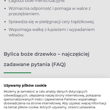
Łagodzi bóle menstruacyjne.
Wzmacnia odporność i pomaga w walce z
przeziębieniem.
Sprawdza się w pielęgnacji cery trądzikowej.
Wspomaga walkę z łupieżem i wypadaniem
włosów.
Bylica boże drzewko – najczęściej
zadawane pytania (FAQ)
Używamy plików cookie
Możemy je zamieścić w celu analizy danych dotyczących
Czy świeże i suszone ziele bylicy
odwiedzających, ulepszenia naszej strony internetowej, pokazania
1
spersonalizowanych treści i zapewnienia Państwu wspaniałego
bożego drzewka ma takie samo
doświadczenia na stronie internetowej. Aby uzyskać więcej informacji
na temat plików cookie, których używamy, otwórz ustawienia.
zastosowanie?