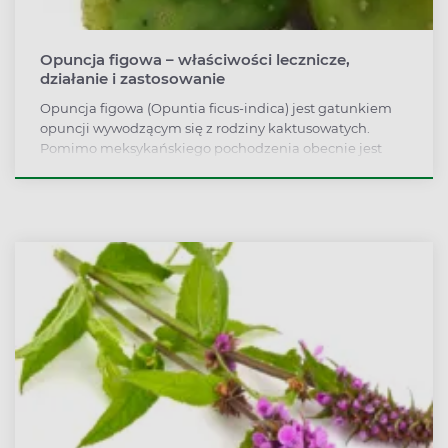
Opuncja figowa – właściwości lecznicze,
działanie i zastosowanie
Opuncja figowa (Opuntia ficus-indica) jest gatunkiem
opuncji wywodzącym się z rodziny kaktusowatych.
Pomimo meksykańskiego pochodzenia obecnie jest
uprawiana również w innych krajach o ciepłym klimacie.
Przez miłośników ziołolecznictwa ceniona jest ze
względu na wysoką zawartość błonnika, witaminy C,
wapnia i fosforu. Kto skorzysta z właściwości leczniczych
opuncji figowej? Roślina jest jednym z głównych
składników wspomagających odchudzanie. W
pozytywny sposób wpływa na pracę wątroby,
uzupełniając leczenie takich schorzeń jak marskość
danego narządu. Poznaj właściwości lecznicze,
działanie i zastosowanie opuncji figowej.