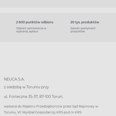
2 600 punktów odbioru
20 tys. produktów
Odbierz zamówienie w
Szeroki asortyment
wybranej aptece
produktów
NEUCA S.A.
z siedzibą w Toruniu przy
ul. Forteczna 35-37, 87-100 Toruń,
wpisana do Rejestru Przedsiębiorców przez Sąd Rejonowy w
Toruniu, VII Wydział Gospodarczy KRS pod nr KRS: