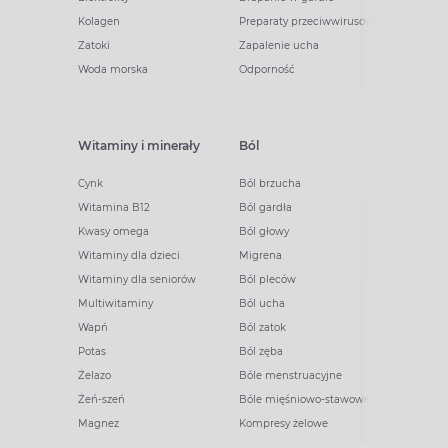
Kolagen
Preparaty przeciwwirusowe
Zatoki
Zapalenie ucha
Woda morska
Odporność
Witaminy i minerały
Ból
Cynk
Ból brzucha
Witamina B12
Ból gardła
Kwasy omega
Ból głowy
Witaminy dla dzieci
Migrena
Witaminy dla seniorów
Ból pleców
Multiwitaminy
Ból ucha
Wapń
Ból zatok
Potas
Ból zęba
Żelazo
Bóle menstruacyjne
Żeń-szeń
Bóle mięśniowo-stawowe
Magnez
Kompresy żelowe