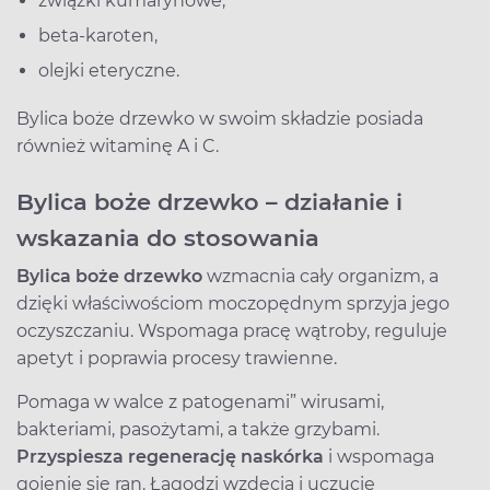
związki kumarynowe,
beta-karoten,
olejki eteryczne.
Bylica boże drzewko w swoim składzie posiada
również witaminę A i C.
Bylica boże drzewko – działanie i
wskazania do stosowania
Bylica boże drzewko
wzmacnia cały organizm, a
dzięki właściwościom moczopędnym sprzyja jego
oczyszczaniu. Wspomaga pracę wątroby, reguluje
apetyt i poprawia procesy trawienne.
Pomaga w walce z patogenami” wirusami,
bakteriami, pasożytami, a także grzybami.
Przyspiesza regenerację naskórka
i wspomaga
gojenie się ran. Łagodzi wzdęcia i uczucie