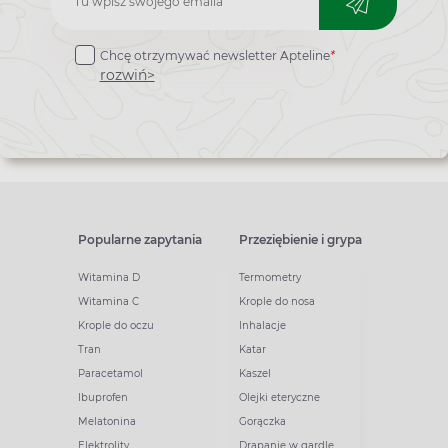
do
Chcę otrzymywać newsletter Apteline
*
newslettera
rozwiń>
Popularne zapytania
Przeziębienie i grypa
Witamina D
Termometry
Witamina C
Krople do nosa
Krople do oczu
Inhalacje
Tran
Katar
Paracetamol
Kaszel
Ibuprofen
Olejki eteryczne
Melatonina
Gorączka
Elektrolity
Drapanie w gardle