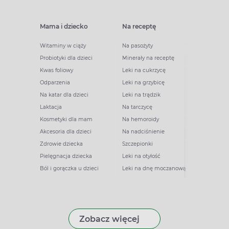
Mama i dziecko
Na receptę
Witaminy w ciąży
Na pasożyty
Probiotyki dla dzieci
Minerały na receptę
Kwas foliowy
Leki na cukrzycę
Odparzenia
Leki na grzybicę
Na katar dla dzieci
Leki na trądzik
Laktacja
Na tarczycę
Kosmetyki dla mam
Na hemoroidy
Akcesoria dla dzieci
Na nadciśnienie
Zdrowie dziecka
Szczepionki
Pielęgnacja dziecka
Leki na otyłość
Ból i gorączka u dzieci
Leki na dnę moczanową
Zobacz więcej