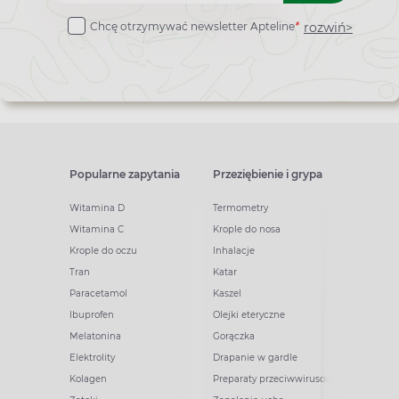
do
rozwiń>
Chcę otrzymywać newsletter Apteline
*
newslettera
Popularne zapytania
Przeziębienie i grypa
Witamina D
Termometry
Witamina C
Krople do nosa
Krople do oczu
Inhalacje
Tran
Katar
Paracetamol
Kaszel
Ibuprofen
Olejki eteryczne
Melatonina
Gorączka
Elektrolity
Drapanie w gardle
Kolagen
Preparaty przeciwwirusowe