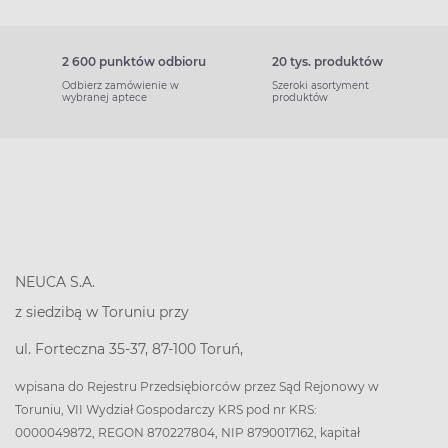
2 600 punktów odbioru
20 tys. produktów
Odbierz zamówienie w
Szeroki asortyment
wybranej aptece
produktów
NEUCA S.A.
z siedzibą w Toruniu przy
ul. Forteczna 35-37, 87-100 Toruń,
wpisana do Rejestru Przedsiębiorców przez Sąd Rejonowy w
Toruniu, VII Wydział Gospodarczy KRS pod nr KRS:
0000049872, REGON 870227804, NIP 8790017162, kapitał