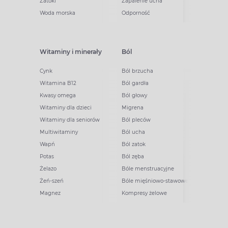
Zatoki
Zapalenie ucha
Woda morska
Odporność
Witaminy i minerały
Ból
Cynk
Ból brzucha
Witamina B12
Ból gardła
Kwasy omega
Ból głowy
Witaminy dla dzieci
Migrena
Witaminy dla seniorów
Ból pleców
Multiwitaminy
Ból ucha
Wapń
Ból zatok
Potas
Ból zęba
Żelazo
Bóle menstruacyjne
Żeń-szeń
Bóle mięśniowo-stawowe
Magnez
Kompresy żelowe