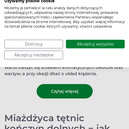
Używamy plików cookie
Możemy je zamieścić w celu analizy danych dotyczących
odwiedzających, ulepszenia naszej strony internetowej, pokazania
spersonalizowanych treści i zapewnienia Państwu wspaniałego
doświadczenia na stronie internetowej. Aby uzyskać więcej informacji
na temat plików cookie, których używamy, otwórz ustawienia.
Dostosuj
Akceptuj wszystko
Odpowiednio zbilansowana oraz zróżnicowana dieta to
warunek dobrego samopoczucia, ale także oręż w walce
Akceptuj niezbędne
z wieloma schorzeniami, takimi jak np. choroby serca.
Warto cieszyć się smakiem aromatycznych owoców oraz
warzyw, a przy okazji dbać o układ krążenia.
Czytaj więcej
Miażdżyca tętnic
kończyn dolnych − jak