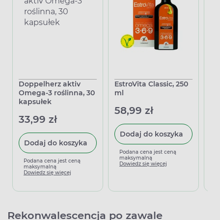
Doppelherz aktiv
EstroVita Classic, 250
Ca
Omega-3 roślinna, 30
ml
ka
kapsułek
58,99 zł
28
33,99 zł
Dodaj do koszyka
Dodaj do koszyka
Podana cena jest ceną
P
maksymalną
m
Podana cena jest ceną
Dowiedz się więcej
D
maksymalną
Dowiedz się więcej
Rekonwalescencja po zawale