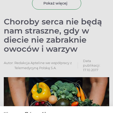
Pokaż więcej
Choroby serca nie będą
nam straszne, gdy w
diecie nie zabraknie
owoców i warzyw
Data
Autor:
Redakcja Apteline we współpracy z
publikacji:
Telemedycyną Polską S.A.
17.10.2017