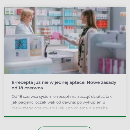
E‑recepta już nie w jednej aptece. Nowe zasady
od 18 czerwca
Od 18 czerwca system e‑recept ma zacząć działać tak,
jak pacjenci oczekiwali od dawna: po wykupieniu
pierwszego opakowania leku po kolejne nie trzeba
będzie wracać do tej samej apteki. Ministerstwo Zdrowia
w całym kraju uruchamia system współdzielonej e-
recepty.