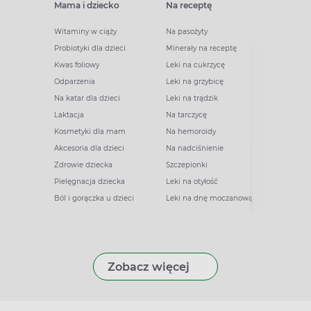
Mama i dziecko
Na receptę
Witaminy w ciąży
Na pasożyty
Probiotyki dla dzieci
Minerały na receptę
Kwas foliowy
Leki na cukrzycę
Odparzenia
Leki na grzybicę
Na katar dla dzieci
Leki na trądzik
Laktacja
Na tarczycę
Kosmetyki dla mam
Na hemoroidy
Akcesoria dla dzieci
Na nadciśnienie
Zdrowie dziecka
Szczepionki
Pielęgnacja dziecka
Leki na otyłość
Ból i gorączka u dzieci
Leki na dnę moczanową
Zobacz więcej