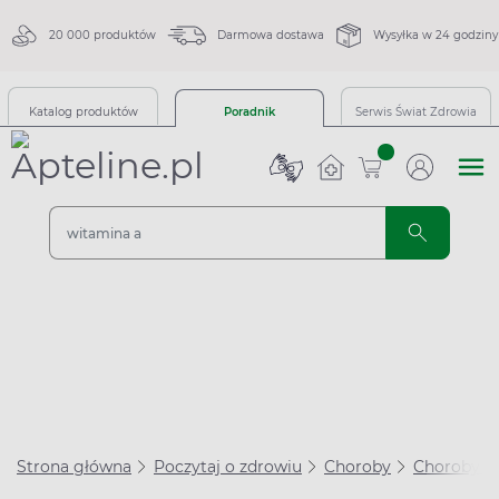
20 000 produktów
Darmowa dostawa
Wysyłka w 24 godziny
Katalog produktów
Poradnik
Serwis Świat Zdrowia
sztuk
Strona główna
Poczytaj o zdrowiu
Choroby
Choroby se