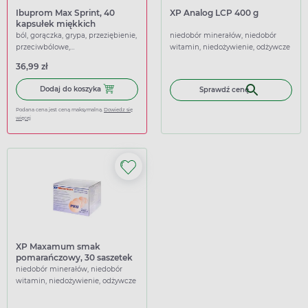
Ibuprom Max Sprint, 40
XP Analog LCP 400 g
kapsułek miękkich
ból, gorączka, grypa, przeziębienie,
niedobór minerałów, niedobór
przeciwbólowe,
witamin, niedożywienie, odżywcze
przeciwgorączkowe
36,99 zł
Dodaj do koszyka Ibuprom Max Sprint, 40 kapsułek miękk
Dodaj do koszyka
Sprawdź cenę
Podana cena jest ceną maksymalną.
Dowiedz się
więcej
XP Maxamum smak
pomarańczowy, 30 saszetek
niedobór minerałów, niedobór
witamin, niedożywienie, odżywcze