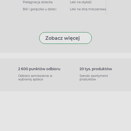
Pielęgnacja dziecka
Leki na otyłość
Ból i gorączka u dzieci
Leki na dnę moczanową
Zobacz więcej
2 600 punktów odbioru
20 tys. produktów
Odbierz zamówienie w
Szeroki asortyment
wybranej aptece
produktów