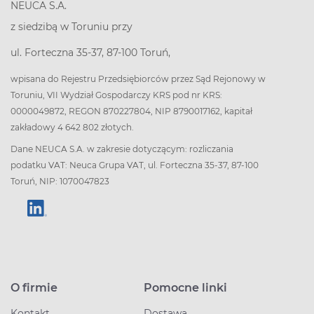
NEUCA S.A.
z siedzibą w Toruniu przy
ul. Forteczna 35-37, 87-100 Toruń,
wpisana do Rejestru Przedsiębiorców przez Sąd Rejonowy w
Toruniu, VII Wydział Gospodarczy KRS pod nr KRS:
0000049872, REGON 870227804, NIP 8790017162, kapitał
zakładowy 4 642 802 złotych.
Dane NEUCA S.A. w zakresie dotyczącym: rozliczania
podatku VAT: Neuca Grupa VAT, ul. Forteczna 35-37, 87-100
Toruń, NIP: 1070047823
O firmie
Pomocne linki
Kontakt
Dostawa