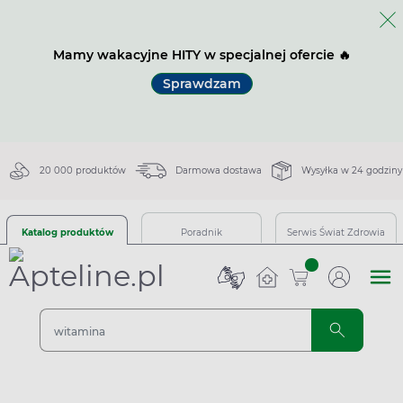
Mamy wakacyjne HITY w specjalnej ofercie 🔥
Sprawdzam
20 000 produktów
Darmowa dostawa
Wysyłka w 24 godziny
Katalog produktów
Poradnik
Serwis Świat Zdrowia
sztuk