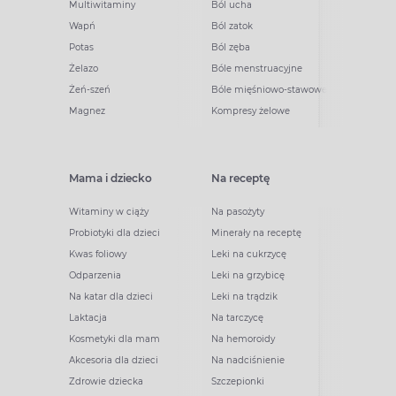
Multiwitaminy
Ból ucha
Wapń
Ból zatok
Potas
Ból zęba
Żelazo
Bóle menstruacyjne
Żeń-szeń
Bóle mięśniowo-stawowe
Magnez
Kompresy żelowe
Mama i dziecko
Na receptę
Witaminy w ciąży
Na pasożyty
Probiotyki dla dzieci
Minerały na receptę
Kwas foliowy
Leki na cukrzycę
Odparzenia
Leki na grzybicę
Na katar dla dzieci
Leki na trądzik
Laktacja
Na tarczycę
Kosmetyki dla mam
Na hemoroidy
Akcesoria dla dzieci
Na nadciśnienie
Zdrowie dziecka
Szczepionki