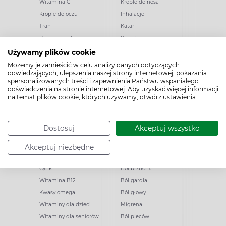
Witamina C
Krople do nosa
Krople do oczu
Inhalacje
Tran
Katar
Paracetamol
Kaszel
Ibuprofen
Olejki eteryczne
Używamy plików cookie
Melatonina
Gorączka
Możemy je zamieścić w celu analizy danych dotyczących
odwiedzających, ulepszenia naszej strony internetowej, pokazania
Elektrolity
Drapanie w gardle
spersonalizowanych treści i zapewnienia Państwu wspaniałego
Kolagen
Preparaty przeciwwirusowe
doświadczenia na stronie internetowej. Aby uzyskać więcej informacji
na temat plików cookie, których używamy, otwórz ustawienia.
Zatoki
Zapalenie ucha
Woda morska
Odporność
Dostosuj
Akceptuj wszystko
Akceptuj niezbędne
Witaminy i minerały
Ból
Cynk
Ból brzucha
Witamina B12
Ból gardła
Kwasy omega
Ból głowy
Witaminy dla dzieci
Migrena
Witaminy dla seniorów
Ból pleców